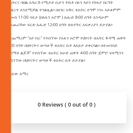
ቴአትርና ባህል አዳራሽ የሚታይ ሲሆን ትኬት በኦን ላይን የክፍያ ስርዓት
መቁረጥ እንደሚቻል ተገልጿል፡፡ በሀገር ፍቅር ቴአትር ደግሞ ነገሩ አይቆምም
ሐሙስ 11፡30 ሳደታ (በአፋን ኦሮሞ ) እሑድ 8፡00 ሰዓት እንዲሁም
የመጨረሻው ፍርድ እሑድ 12፡00 ሰዓት ለቴያትር አፍቃሪያን ይታያል፡፡
በተጨማሪም “አዮ ቦራ” የተሰኘው የአፋን ኦሮሞ የህፃናት ቴአትር ቅዳሜ ጠዋት
4፡00 ሰዓት በህፃናትና ወጣቶች ቴአትር ቤት ለእይታ ይቀርባል፡፡ በተመሳሳይ
“የሰማይ ልጆች” የተሰኘው ቴአትር እሁድ ጠዋት 4፡00 ሰዓት ጀምሮ ፍላሚንጎ
በሚገኘው በህፃናትና ወጣቶች ቴአትር ቤት ይታያል፡፡
በጊዜው አማረ
0 Reviews ( 0 out of 0 )