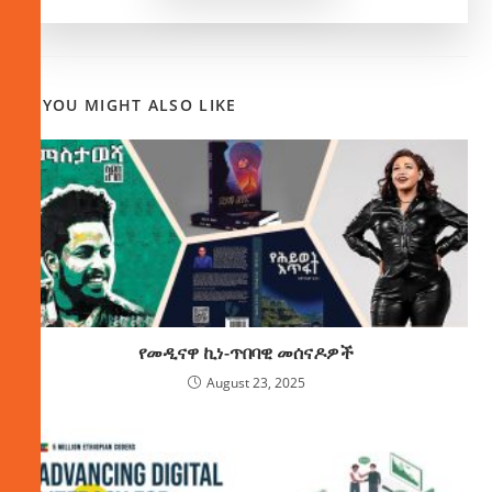
YOU MIGHT ALSO LIKE
የመዲናዋ ኪነ-ጥበባዊ መሰናዶዎች
August 23, 2025