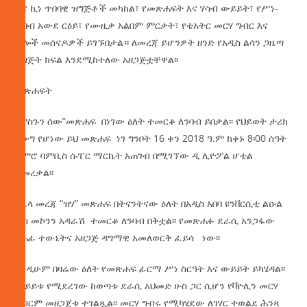
ዋና ኪነ ጥበባዊ ዝግጅቶች መካከል፣ የመጽሐፍት እና ሃሳብ ውይይት፣ የሥነ-
ጥበብ አውደ ርዕይ፣ የሙዚቃ አልበም ምርቃት፣ የቴአትር መርሃ ግብር እና
ሌሎች መሰናዶዎች ይገኙበታል። ለመረጃ ይሆንዎት ዘንድ የአዲስ ልሳን ጋዜጣ
ዝግጅት ክፍል እንደሚከተለው አዘጋጅቷቸዋል፡፡
መጽሐፍት
“ምስጉን ሰው”መጽሐፍ በነገው ዕለት ተመርቆ ለንባብ ይበቃል፡፡ የህይወት ታሪክ
ዘውግ የሆነው ይህ መጽሐፍ ነገ ግንቦት 16 ቀን 2018 ዓ.ም ከቀኑ 8፡00 ሰዓት
ጀምሮ ባምቢስ ሱፐር ማርኬት አጠገብ በሚገኘው ዲ ሊዮፖል ሆቴል
ይመረቃል፡፡
በሌላ መረጃ “ዝሃ” መጽሐፍ በትናንትናው ዕለት በአዲስ አበባ ዩንቨርሲቲ ልዑል
ራስ መኮንን አዳራሽ ተመርቆ ለንባብ በቅቷል፡፡ የመጽሐፉ ደራሲ አንጋፋው
ጸሐፊ ተውኔትና አዘጋጅ ዳግማዊ አመለወርቅ ፈይሳ ነው፡፡
እንዲሁም በዛሬው ዕለት የመጽሐፍ ፊርማ ሥነ ስርዓት እና ውይይት ይካሄዳል፡፡
ውይይቱ የሚደረገው ከወጣቱ ደራሲ አህመድ ሁስ ጋር ሲሆን የቫዮሊን መርሃ
ግብርም መዘጋጀቱ ተገልጿል፡፡ መርሃ ግብሩ የሚካሄደው ለገሃር ተወልደ ሕንጻ