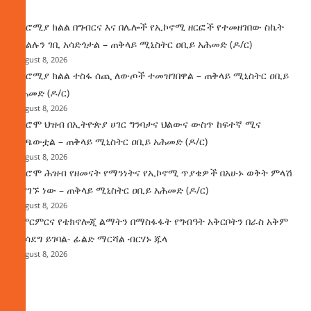
በኦሮሚያ ክልል በግብርና እና በሌሎች የኢኮኖሚ ዘርፎች የተመዘገበው ስኬት
የክልሉን ገቢ አሳድጎታል – ጠቅላይ ሚኒስትር ዐቢይ አሕመድ (ዶ/ር)
August 8, 2026
በኦሮሚያ ክልል ተስፋ ሰጪ ለውጦች ተመዝገበዋል – ጠቅላይ ሚኒስትር ዐቢይ
አሕመድ (ዶ/ር)
August 8, 2026
የኦሮሞ ህዝብ በኢትዮጵያ ሀገር ግንባታና ህልውና ውስጥ ከፍተኛ ሚና
ተጫውቷል – ጠቅላይ ሚኒስትር ዐቢይ አሕመድ (ዶ/ር)
August 8, 2026
የኦሮሞ ሕዝብ የዘመናት የማንነትና የኢኮኖሚ ጥያቄዎች በአሁኑ ወቅት ምላሽ
እያገኙ ነው – ጠቅላይ ሚኒስትር ዐቢይ አሕመድ (ዶ/ር)
August 8, 2026
የምርምርና የቴክኖሎጂ ልማትን በማስፋፋት የግብዓት አቅርቦትን በራስ አቅም
ማሳደግ ይገባል- ፊልድ ማርሻል ብርሃኑ ጁላ
August 8, 2026