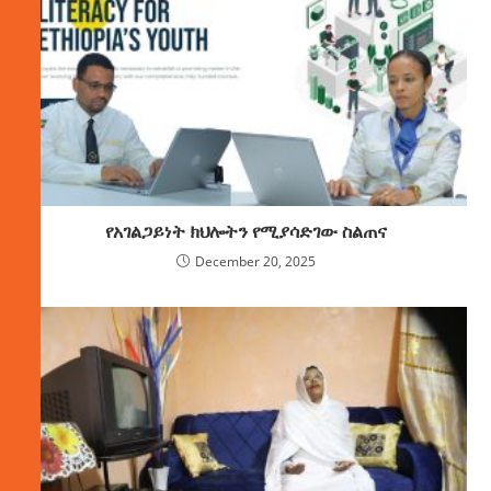
የአገልጋይነት ክህሎትን የሚያሳድገው ስልጠና
December 20, 2025