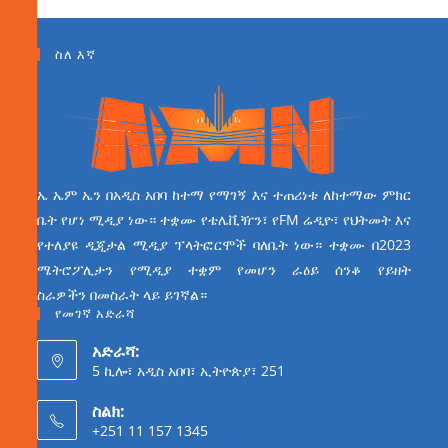
ስለ እኛ
ኤ ኤም ኤን በአዲስ አበባ ከተማ የማገኝ እና ተጠሪነቱ ለከተማው ምክር
ቤት የሆነ ሚዲያ ነው። ተቋሙ የቴሌቪዥን፣ የFM ሬዲዮ፣ የህትመት እና
የተለያዩ ዲጂታል ሚዲያ ፕላትፎርሞች ባለቤት ነው። ተቋሙ በ2023
ሜትሮፖሊታን የሚዲያ ተቋም የመሆን ራዕይ ሰንቆ የይዘት
ስራዎችን በመስራት ላይ ይገኛል።
የመገኛ አድራሻ
አድራሻ:
5 ኪሎ፣ አዲስ አበባ፣ ኢትዮጵያ፣ 251
ስልክ:
+251 11 157 1345