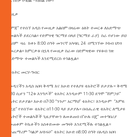
በፈንድቃ የባህል ማዕከል ነው፡፡
ሙዚቃ
“ጎምጃ” የተሰኘ አዲስ የሙዚቃ አልበም በዛሬው ዕለት ተመርቆ ለአድማጭ
ተመልካች ይደርሳል፡፡ የድምፃዊ ግርማይ በላይ (ግርማይ ራያ) ስራ የሆነው ይህ
አልበም ዛሬ ከቀኑ 8:00 ሰዓት መገናኛ አካባቢ 24 በሚገኘው ኮከብ ህንፃ
ይመረቃል፡፡ ከምርቃቱ በኋላ የሙዚቃ ስራው በድምጻዊው የዩቱብ ገጽ
ለአድማጭ ተመልካች እንደሚደርስ ተገልጿል፡፡
የቴአትር መርሃ-ግብር
በመዲናችን አዲስ አበባ ቅዳሜ እና እሁድ የተለያዩ ቴአትሮች ይታያሉ። ቅዳሜ
7፡30 ሲሆን “12ቱ እንግዶች” ቴአትር እንዲሁም 11፡30 ደግሞ “ሸምጋይ”
ቴአትር ይታያል፡፡ እሁድ በ7፡30 “ንጉሥ አርማህ” ቴአትር፣ እንዲሁም “እምዬ
ብረቷ” የተሰኘው ቴአትር በ11፡30 ላይ ይታያሉ፡፡ በብሔራዊ ቴአትር ለሚታዩ
ቴአትሮች ተመልካቾች ጊዜያቸውን ለመቆጠብ በ“ሁሉ በጄ” መተግበሪያ
በመጠቀም ትኬቶችን አስቀድመው መግዛት እንደሚችሉ ተገልጿል።
በተጨማሪም “ባልቻ አባነፍሶ” ቴአትር እሁድ በ8:00 ሰዓት በአዲስ አበባ