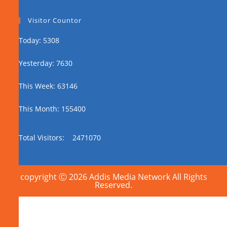
Visitor Countor
Today: 5308
Yesterday: 7630
This Week: 63146
This Month: 155400
Total Visitors:
2471070
copyright Ⓒ 2026 Addis Media Network All Rights
Reserved.