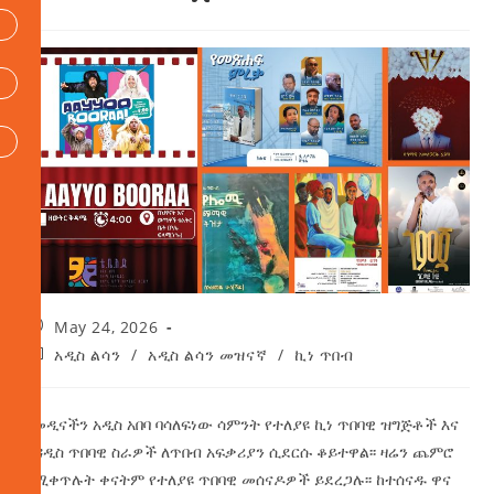
May 24, 2026
አዲስ ልሳን
/
አዲስ ልሳን መዝናኛ
/
ኪነ ጥበብ
በመዲናችን አዲስ አበባ ባሳለፍነው ሳምንት የተለያዩ ኪነ ጥበባዊ ዝግጅቶች እና
አዳዲስ ጥበባዊ ስራዎች ለጥበብ አፍቃሪያን ሲደርሱ ቆይተዋል፡፡ ዛሬን ጨምሮ
በሚቀጥሉት ቀናትም የተለያዩ ጥበባዊ መሰናዶዎች ይደረጋሉ፡፡ ከተሰናዱ ዋና