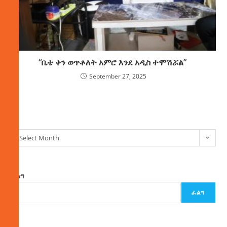
“ቤቴ ቀን ወጥቶለት አምሮ እንደ አዲስ ተሞሽሯል”
September 27, 2025
ክምችት
Select Month
ፈልግ
ፈልግ
ዜና