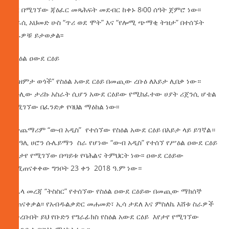
ስር በሚገኘው ጃዕፈር መጻሕፍት መደብር ከቀኑ 8፡00 ሰዓት ጀምሮ ነው፡፡
ደራሲ አህመድ ሁስ “ጥሪ ወደ ሞት” እና “የሎሚ ጭማቂ ትዝታ” በተሰኙት
ስራዎቹ ይታወቃል፡፡
የስዕል ዐውደ ርዕይ
“የዝምታ ወጎች” የስዕል አውደ ርዕይ በመጪው ረቡዕ ለእይታ ሊበቃ ነው።
ሰዓሊው ታሪኩ አስራት ሲሆን አውደ ርዕይው የሚከፈተው ሀያት ሪጀንሲ ሆቴል
በሚገኘው በፈንድቃ የባህል ማዕከል ነው፡፡
በተጨማሪም “ውብ አዲስ” የተሰኘው የስዕል አውደ ርዕይ በእይታ ላይ ይገኛል።
የሰዓሊ ሀሮን ሱሌይማን ስራ የሆነው “ውብ አዲስ” የተሰኘ የሥዕል ዐውደ ርዕይ
እየታየ የሚገኘው በጣይቱ የባሕልና ትምህርት ነው፡፡ ዐውደ ርዕይው
የሚጠናቀቀው ግንቦት 23 ቀን 2018 ዓ.ም ነው።
በሌላ መረጃ “ትስስር” የተሰኘው የስዕል ዐውደ ርዕይው በመጪው ማክሰኞ
ይጠናቀቃል፡፡ የአብዱልቃድር መሐመድ፣ ኢሳ ታደለ እና ምስለኬ እሸቱ ስራዎች
የቀረቡበት ይህ የቡድን የግራፊክስ የስዕል አውደ ርዕይ እየታየ የሚገኘው