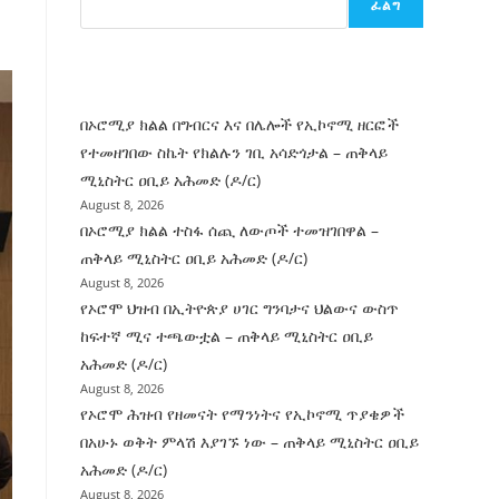
ፈልግ
ሰት
ገንባት
ዜና
በኦሮሚያ ክልል በግብርና እና በሌሎች የኢኮኖሚ ዘርፎች
የተመዘገበው ስኬት የክልሉን ገቢ አሳድጎታል – ጠቅላይ
ሚኒስትር ዐቢይ አሕመድ (ዶ/ር)
August 8, 2026
በኦሮሚያ ክልል ተስፋ ሰጪ ለውጦች ተመዝገበዋል –
ጠቅላይ ሚኒስትር ዐቢይ አሕመድ (ዶ/ር)
August 8, 2026
የኦሮሞ ህዝብ በኢትዮጵያ ሀገር ግንባታና ህልውና ውስጥ
ከፍተኛ ሚና ተጫውቷል – ጠቅላይ ሚኒስትር ዐቢይ
አሕመድ (ዶ/ር)
August 8, 2026
የኦሮሞ ሕዝብ የዘመናት የማንነትና የኢኮኖሚ ጥያቄዎች
በአሁኑ ወቅት ምላሽ እያገኙ ነው – ጠቅላይ ሚኒስትር ዐቢይ
አሕመድ (ዶ/ር)
August 8, 2026