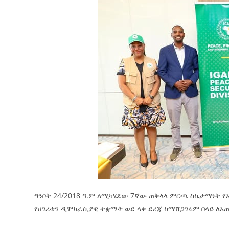
ግንቦት 24/2018 ዓ.ም ለሚካሄደው 7ኛው ጠቅላላ ምርጫ ስኬታማነት የ
የሀገሪቱን ዲሞክራሲያዊ ተቋማት ወደ ላቀ ደረጃ ከማሸጋገሩም በላይ ለአ