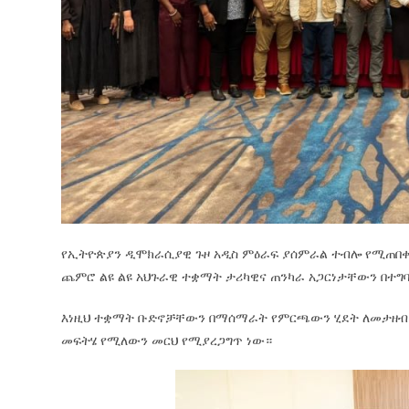
የኢትዮጵያን ዲሞክራሲያዊ ጉዞ አዲስ ምዕራፍ ያሰምራል ተብሎ የሚጠበቀው
ጨምሮ ልዩ ልዩ አህጉራዊ ተቋማት ታሪካዊና ጠንካራ አጋርነታቸውን በተግባ
እነዚህ ተቋማት ቡድኖቻቸውን በማሰማራት የምርጫውን ሂደት ለመታዘብ
መፍትሄ የሚለውን መርህ የሚያረጋግጥ ነው።