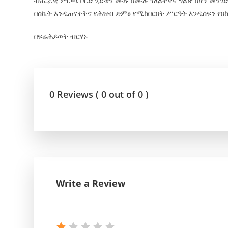
ብሔራዊ ምርጫ ቦርድ ሂደቱን ሙሉ በሙሉ ገለልተኛና ግልጽ በሆነ መን
በስኬት እንዲጠናቀቅና የሕዝብ ድምፅ የሚከበርበት ሥርዓት እንዲሰፍን የበ
በፍሬሕይወት ብርሃኑ
0 Reviews ( 0 out of 0 )
Write a Review