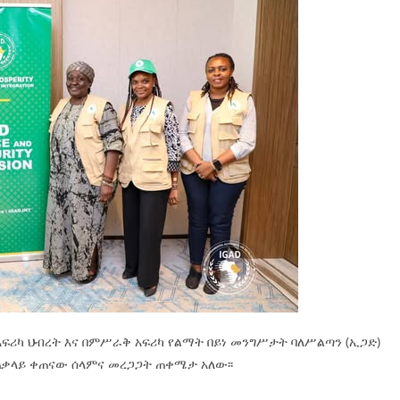
አፍሪካ ህብረት እና በምሥራቅ አፍሪካ የልማት በይነ መንግሥታት ባለሥልጣን (ኢጋድ)
ጠቃላይ ቀጠናው ሰላምና መረጋጋት ጠቀሜታ አለው፡፡