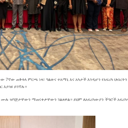
 7ኛው ጠቅላላ ምርጫ ነጻ፣ ግልጽና ተአማኒ እና አካታች እንዲሆን የአፍሪካ ህብረትን
ር እያሳዩ ይገኛሉ።
 ሙሉ ዝግጅታቸውን ማጠናቀቃቸውን ገልጸዋል። ይህም ለአፍሪካውያን ችግሮች አፍሪካ