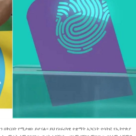
 በቅርበት የሚታዘቡ ይሆናል። ይህ የአፍሪካዊ ተቋማት አጋርነት ተሳትፎ የኢትዮጵያ