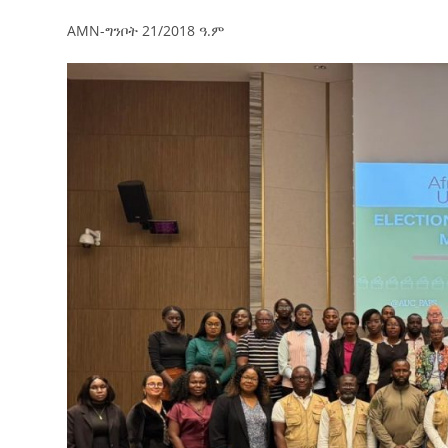
AMN-ግንቦት 21/2018 ዓ.ም
ብልፅግና ፓርቲ የምርጫ ውክልናውን ወደ
ተጨባጭ የልማት ስኬቶች ለመቀየር እየሰራ ነው
2ኛው የአዲስ ሚዲያ ኔትዎርክ አመራሮች እ
ሠራተኞች ስፖርት ፌስቲቫል በቴሌቪዥን ዘ
August 7, 2026
አሸናፊነት ተጠናቀቀ
August 1, 2026