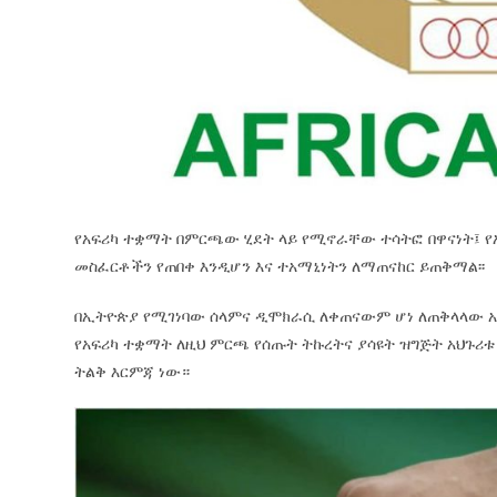
የአፍሪካ ተቋማት በምርጫው ሂደት ላይ የሚኖራቸው ተሳትፎ በዋናነት፤ የ
መስፈርቶችን የጠበቀ እንዲሆን እና ተአማኒነትን ለማጠናከር ይጠቅማል፡፡
በኢትዮጵያ የሚገነባው ሰላምና ዲሞክራሲ ለቀጠናውም ሆነ ለጠቅላላው አ
የአፍሪካ ተቋማት ለዚህ ምርጫ የሰጡት ትኩረትና ያሳዩት ዝግጅት አህጉሪ
ትልቅ እርምጃ ነው።