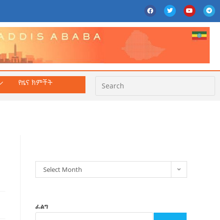
የዜና ክምችት
ክምችት
Select Month
ፈልግ