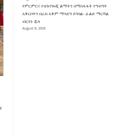
የምርምርና የቴክኖሎጂ ልማትን በማስፋፋት የግብዓት
አቅርቦትን በራስ አቅም ማሳደግ ይገባል- ፊልድ ማርሻል
ብርሃኑ ጁላ
August 8, 2026
ዊ