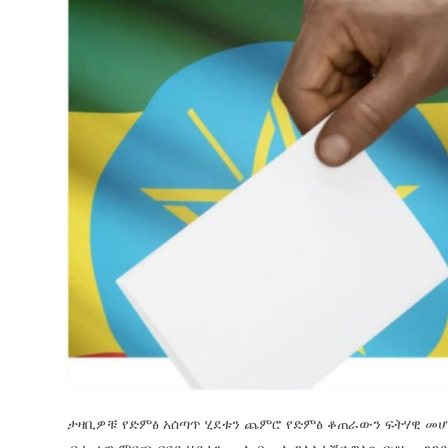
ታዛቢዎቹ የድምፅ አሰጣጥ ሂደቱን ጨምሮ የድምፅ ቆጠራውን ፍትሃዊ መሆን