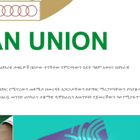
አህጉሪቱ ታዛቢዎች በቦታው ተገኝተው የምርጫውን ሂደት ዓለም አቀፍና አህጉራዊ
ህጉር የሚኖረውን ጠቀሜታ በመረዳት አጋርነታቸውን በተግባር ማረጋገጣቸውን ያሳያል
ቱ በራሷ መንገድ ጠንካራና ተቋማዊ ዲሞክራሲን ለመገንባት የጀመረችውን ጉዞ የሚያፋጥ