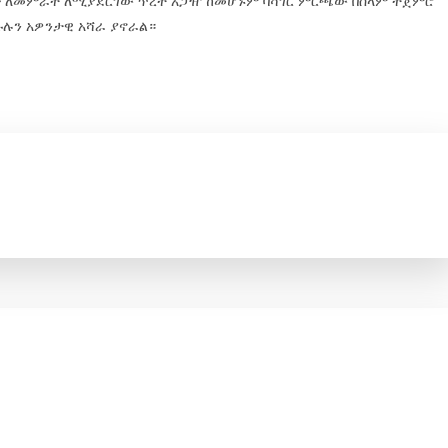
ገድ ለመምራት ለሚያደርገው ጥረት አጋዥ ከመሆኑም ባሻገር ምርጫው በሰላም ተጀምሮ
ኩሉን አዎንታዊ አሻራ ያኖራል።