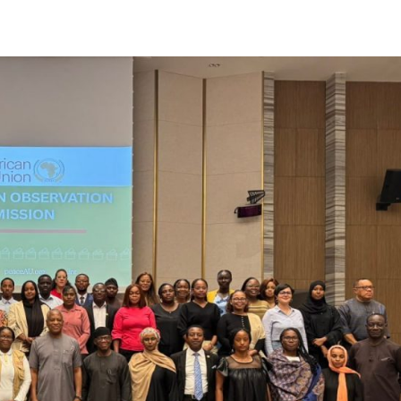
ኢትዮጵያ የቀጣናውን ኢኮኖሚያዊ ገጽታ በአዲስ
አዲስ ሚዲያ ኔትዎርክ በይዘት ስራዎቹ የሀ
መልኩ እየቀረጸች ነው-ፈርስት ፖስት
ተቃውሞ የበዛበት የፊፋ አዲሱ እቅድ
ትርክትን በማረም እና የወል ትርክትን በመ
ና
ሃላፊነቱን እየተወጣ ይገኛል
August 7, 2026
July 30, 2026
ርፍ
AmnAdmin
October 17, 2025