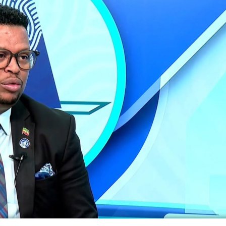
ኢትዮጵያ የቀጣናውን ኢኮኖሚያዊ ገጽታ በአዲስ
አዲስ ሚዲያ ኔትዎርክ በይዘት ስራዎቹ የሀ
መልኩ እየቀረጸች ነው-ፈርስት ፖስት
ተቃውሞ የበዛበት የፊፋ አዲሱ እቅድ
ትርክትን በማረም እና የወል ትርክትን በመ
ና
ሃላፊነቱን እየተወጣ ይገኛል
August 7, 2026
July 30, 2026
ርፍ
AmnAdmin
October 17, 2025