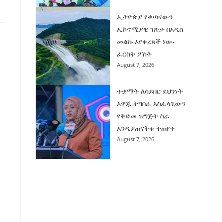
ኢትዮጵያ የቀጣናውን
ኢኮኖሚያዊ ገጽታ በአዲስ
መልኩ እየቀረጸች ነው-
ፈርስት ፖስት
August 7, 2026
ተቋማት ለሳይበር ደህንነት
አዋጁ ትግበራ አስፈላጊውን
የቅድመ ዝግጅት ስራ
እንዲያጠናቅቁ ተጠየቀ
August 7, 2026