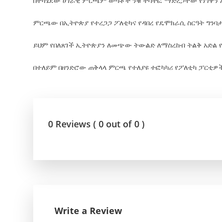
በተካሄደው ሀገራዊ ምርጫም ወጣቶች ንቁ ተሳትፎ ማድረጋቸው የነገዋን ኢ
ምርጫው በኢትዮጵያ የተረጋጋ ፖለቲካና የዳበረ የዴሞክራሲ ስርዓት ግንባታ
ይህም የበለጸገች ኢትዮጵያን ለመጭው ትውልድ ለማስረከብ ትልቅ አድል 
በተለይም በዘንድሮው ጠቅላላ ምርጫ የተለያዩ ተፎካካሪ የፖለቲካ ፓርቲዎ
0 Reviews ( 0 out of 0 )
Write a Review