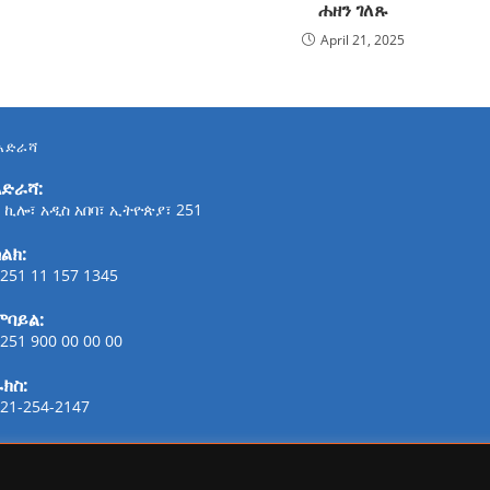
ሐዘን ገለጹ
April 21, 2025
አድራሻ
አድራሻ:
 ኪሎ፣ አዲስ አበባ፣ ኢትዮጵያ፣ 251
ልክ:
251 11 157 1345
ሞባይል:
251 900 00 00 00
ፋክስ:
21-254-2147
ኢሜይል:
addisaammaa@gmail.com