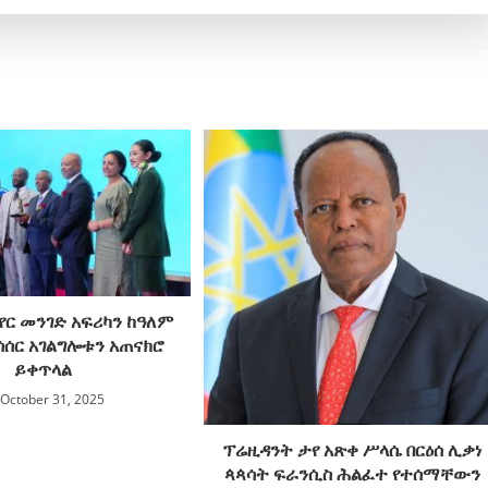
የር መንገድ አፍሪካን ከዓለም
ሳሰር አገልግሎቱን አጠናክሮ
ይቀጥላል
October 31, 2025
ፕሬዚዳንት ታየ አጽቀ ሥላሴ በርዕሰ ሊቃነ
ጳጳሳት ፍራንሲስ ሕልፈተ የተሰማቸውን