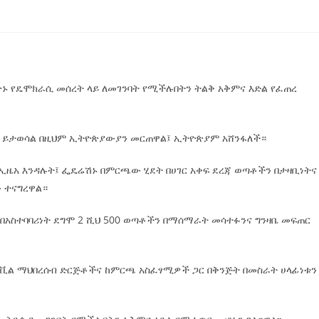
ኑ የዴሞክራሲ መሰረት ላይ ለመገንባት የሚችሉበትን ትልቅ አቅምና እድል የፈጠረ
ሄዱ ይታወሳል በዚህም ኢትዮጵያውያን መርጠዋል፤ ኢትዮጵያም አሸንፋለች።
ኢዜአ እንዳሉት፤ ፌዴሬሽኑ በምርጫው ሂደት በሀገር አቀፍ ደረጃ ወጣቶችን በታዛቢነትና
 ተናግረዋል።
 በአስተባባሪነት ደግሞ 2 ሺህ 500 ወጣቶችን በማሰማራት መሳተፉንና ግንዛቤ መፍጠር
ሲቪል ማህበረሰብ ድርጅቶችና ከምርጫ አስፈፃሚዎች ጋር በቅንጅት በመስራት ሀላፊነቱን