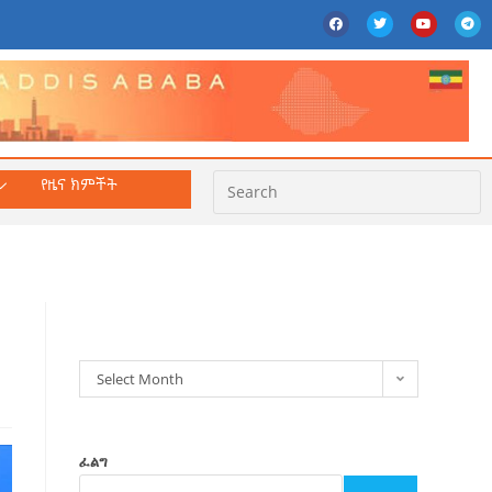
የዜና ክምችት
ክምችት
Select Month
ፈልግ