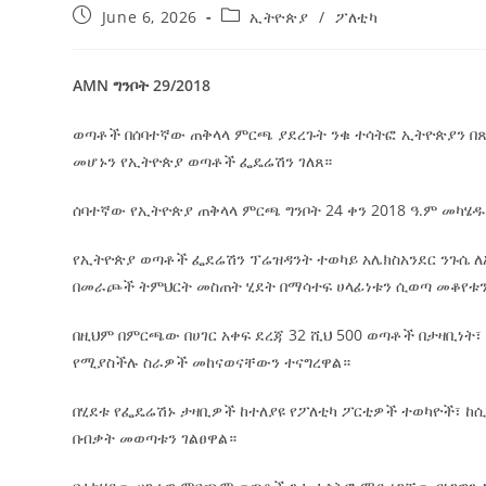
June 6, 2026
ኢትዮጵያ
/
ፖለቲካ
AMN ግንቦት 29/2018
ወጣቶች በሰባተኛው ጠቅላላ ምርጫ ያደረጉት ንቁ ተሳትፎ ኢትዮጵያን በጽ
መሆኑን የኢትዮጵያ ወጣቶች ፌዴሬሽን ገለጸ።
ሰባተኛው የኢትዮጵያ ጠቅላላ ምርጫ ግንቦት 24 ቀን 2018 ዓ.ም መካ
የኢትዮጵያ ወጣቶች ፌደሬሽን ፕሬዝዳንት ተወካይ አሌክስአንደር ንጉሴ ለ
በመራጮች ትምህርት መስጠት ሂደት በማሳተፍ ሀላፊነቱን ሲወጣ መቆየቱን
በዚህም በምርጫው በሀገር አቀፍ ደረጃ 32 ሺህ 500 ወጣቶች በታዛቢነት፣
የሚያስችሉ ስራዎች መከናወናቸውን ተናግረዋል።
በሂደቱ የፌዴሬሽኑ ታዛቢዎች ከተለያዩ የፖለቲካ ፖርቲዎች ተወካዮች፣ ከ
በብቃት መወጣቱን ገልፀዋል።