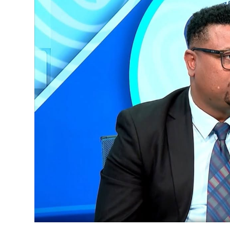
ብልፅግና ፓርቲ የምርጫ ውክልናውን ወደ
ተጨባጭ የልማት ስኬቶች ለመቀየር እየሰራ ነው
2ኛው የአዲስ ሚዲያ ኔትዎርክ አመራሮች እ
ሠራተኞች ስፖርት ፌስቲቫል በቴሌቪዥን ዘ
August 7, 2026
አሸናፊነት ተጠናቀቀ
August 1, 2026