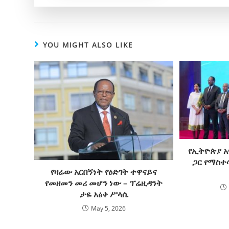
YOU MIGHT ALSO LIKE
የኢትዮጵያ አ
ጋር የማስተ
የዛሬው አርበኝነት የዕድገት ተዋናይና
የመዘመን መሪ መሆን ነው – ፕሬዚዳንት
ታዬ አፅቀ ሥላሴ
May 5, 2026