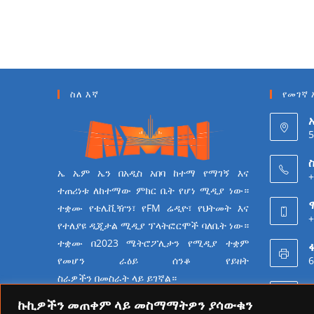
ስለ እኛ
የመገኛ 
5
ስ
ኤ ኤም ኤን በአዲስ አበባ ከተማ የማገኝ እና
+
ተጠሪነቱ ለከተማው ምክር ቤት የሆነ ሚዲያ ነው።
ተቋሙ የቴሌቪዥን፣ የFM ሬዲዮ፣ የህትመት እና
+
የተለያዩ ዲጂታል ሚዲያ ፕላትፎርሞች ባለቤት ነው።
ተቋሙ በ2023 ሜትሮፖሊታን የሚዲያ ተቋም
6
የመሆን ራዕይ ሰንቆ የይዘት
ስራዎችን በመስራት ላይ ይገኛል።
ኩኪዎችን መጠቀም ላይ መስማማትዎን ያሳውቁን