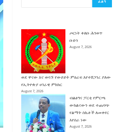
ፈልግ
ሰት
ገንባት
ዜና
ጦርነት ቀለቡ ሕገወጥ
ቡድን
August 7, 2026
ወደ ዋናው እና ወሳኙ የውይይት ምዕራፍ እየተሸጋገረ ያለው
የኢትዮጵያ ሀገራዊ ምክክር
August 7, 2026
ብልፅግና ፓርቲ የምርጫ
ውክልናውን ወደ ተጨባጭ
የልማት ስኬቶች ለመቀየር
እየሰራ ነው
August 7, 2026