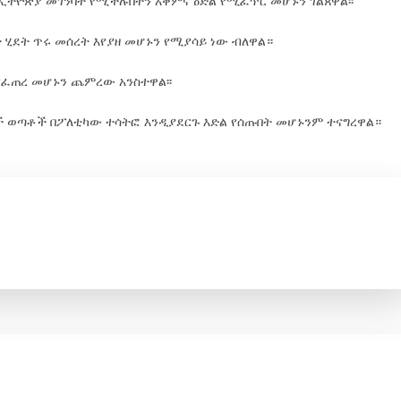
ትዮጵያ መገንባት የሚችሉበትን አቅምና ዕድል የሚፈጥር መሆኑን ገልጸዋል፡፡
 ሂደት ጥሩ መሰረት እየያዘ መሆኑን የሚያሳይ ነው ብለዋል።
የፈጠረ መሆኑን ጨምረው አንስተዋል፡፡
ች ወጣቶች በፖለቲካው ተሳትፎ እንዲያደርጉ እድል የሰጡበት መሆኑንም ተናግረዋል።