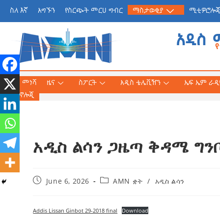
ስለ እኛ
አግኙን
የስርጭት መርሀ ግብር
ማስታወቂያ
ሚቲዎሮሎ
አዲስ 
መነሻ
ዜና
ስፖርት
አዲስ ቴሌቪዥን
ኤፍ ኤም ራዲዮ
ቴክኖሎጂ
አዲስ ልሳን ጋዜጣ ቅዳሜ ግንቦ
የጠቅላይ ሚኒስትር ዐቢይ 
«መደመር» መጽሐፍ በቻይ
ለንባብ ይበቃል
June 6, 2026
AMN ቋት
/
አዲስ ልሳን
AmnAdmin
July
Addis Lissan Ginbot 29-2018 final
Download