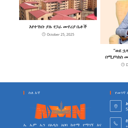
እየተገነቡ ያሉ የጋራ መኖሪያ ቤቶች
October 25, 2025
“ወደ ኋ
በሚያካክስ መ
D
ስለ እኛ
የመገኛ 
5
ስ
ኤ ኤም ኤን በአዲስ አበባ ከተማ የማገኝ እና
+