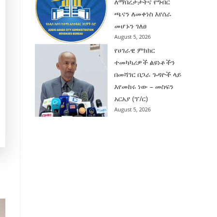
ለማበረታታትና የግብር
ጫናን ለመቀነስ እየሰራ
መሆኑን ገለፀ
August 5, 2026
የሀገራዊ ምክክር
ተመካካሪዎች ልዩነቶችን
በመሻገር በጋራ ጉዳዮች ላይ
እየመከሩ ነው – መስፍን
አርአያ (ፕ/ር)
August 5, 2026