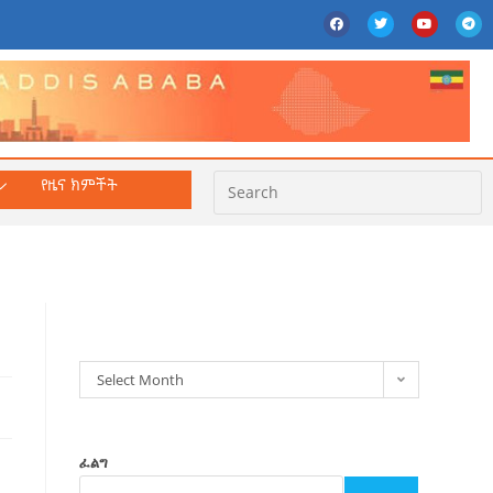
የዜና ክምችት
ክምችት
Select Month
ፈልግ