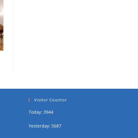
Visitor Countor
Today: 3944
Yesterday: 5687