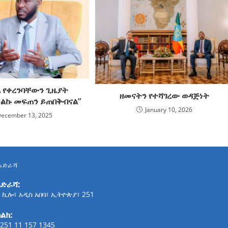
ላ የቀረንባቸውን ጊዜያት
ዘመናትን የተሻገረው ወዳጅነት
ልኩ መፍጠን ይጠበቅብናል”
January 10, 2026
ecember 13, 2025
አድራሻ
አድራሻ:
 ኪሎ፣ አዲስ አበባ፣ ኢትዮጵያ፣ 251
ልክ:
251 11 157 1345