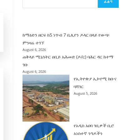
ፈልግ
ሰት
ገንባት
ዜና
ከማዕድን ዘርፍ ከ5 ነጥብ 7 ቢሊየን ዶላር በላይ የውጭ
ምንዛሬ ተገኘ
August 6, 2026
ጠቅላይ ሚኒስትር ዐቢይ አሕመድ (ዶ/ር) ባሕር ዳር ከተማ
ገቡ
August 6, 2026
የኢትዮጵያ ኢኮኖሚ ከቡና
ባሻገር
August 5, 2026
የአዲስ አበባ ገቢዎች ቢሮ
አነስተኛ ንግዶችን