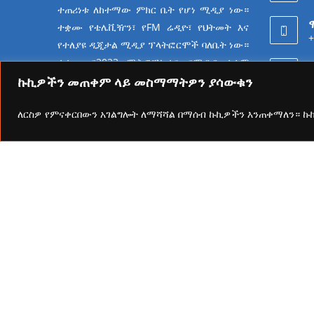
ተጠሪነቱ ለከተማው ምክር ቤት የሆነ ሚዲያ ነው።
ተቋሙ የቴሌቪዥን፣ የFM ሬዲዮ፣ የህትመት እና
+
የተለያዩ ዲጂታል ሚዲያ ፕላትፎርሞች ባለቤት ነው።
ተቋሙ በ2023 ሜትሮፖሊታን የሚዲያ ተቋም
6
የመሆን ራዕይ ሰንቆ የይዘት
ኩኪዎችን መጠቀም ላይ መስማማትዎን ያሳውቁን
ስራዎችን በመስራት ላይ ይገኛል።
ለርስዎ የምናቀርበውን አገልግሎት ለማሻሻል በማሰብ ኩኪዎችን እንጠቀማለን። 