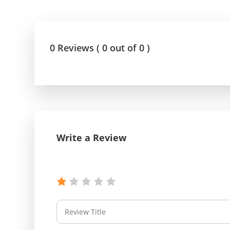
የኢትዮጵያ ኢኮኖሚ ከቡና ባሻገር
August 5, 2026
2ኛው የአዲስ ሚዲያ ኔትዎርክ አመራሮች እ
0 Reviews ( 0 out of 0 )
ሠራተኞች ስፖርት ፌስቲቫል በቴሌቪዥን ዘ
አሸናፊነት ተጠናቀቀ
August 1, 2026
Write a Review