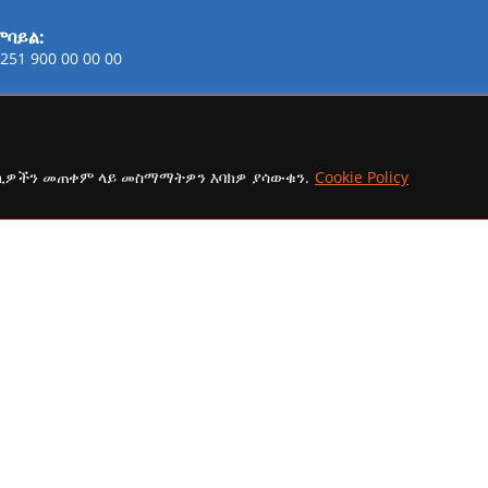
ሞባይል:
251 900 00 00 00
ፋክስ:
21-254-2147
ኢሜይል:
ኩኪዎችን መጠቀም ላይ መስማማትዎን እባክዎ ያሳውቁን.
Cookie Policy
addisaammaa@gmail.com
copyright Ⓒ 2026 Addis Media Network All Rights Reserved.