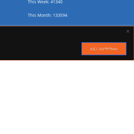
This Week: 41340
This Month: 133594
Total Visitors:
2449264
እሺ፤ እስማማለሁ