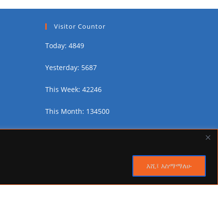
Visitor Countor
Today: 4849
Yesterday: 5687
This Week: 42246
This Month: 134500
Total Visitors:
2450170
እሺ፤ እስማማለሁ