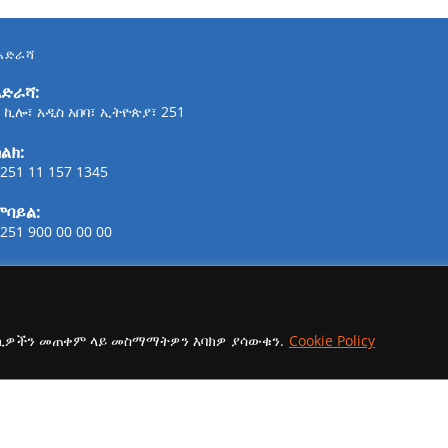
አድራሻ
አድራሻ:
 ኪሎ፣ አዲስ አበባ፣ ኢትዮጵያ፣ 251
ልክ:
251 11 157 1345
ሞባይል:
251 900 00 00 00
ፋክስ:
21-254-2147
ኢሜይል:
ኩኪዎችን መጠቀም ላይ መስማማትዎን እባክዎ ያሳውቁን.
Cookie Policy
addisaammaa@gmail.com
copyright Ⓒ 2026 Addis Media Network All Rights Reserved.