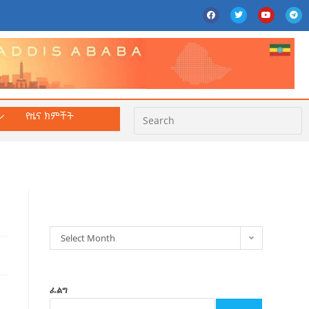
የዜና ክምችት
ክምችት
Select Month
ፈልግ