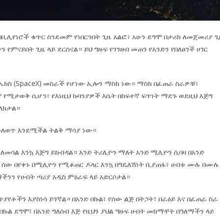
 በቢሊየነሮች ቁጥር ስንደመም የነበርንበት ጊዜ አልፎ፣ አሁን ደግሞ በታሪክ ለመጀመሪያ 
ብትን የምናይበት ጊዜ ላይ ደርሰናል። ይህ ግዙፍ የገንዘብ መጠን የአንድን የበለፀገች ሀገር
ስኤክስ (SpaceX) መስራች የሆነው ኢሎን ማስክ ነው። ማስክ በፈጠራ ስራዎቹ፣
 የሚታወቅ ሲሆን፣ የእነዚህ ኩባንያዎች እሴት በከፍተኛ ፍጥነት ማደጉ ወደዚህ እጅግ
ለክታል።
መለወጥ እንደሚችል ትልቅ ማሳያ ነው።
 ለመሳል እንኳ እጅግ ይከብዳል። አንድ ትሪሊዮን ማለት አንድ ሚሊዮን ሲባዛ በአንድ
ው ሰው በየቀኑ በሚሊዮን የሚቆጠር ዶላር እንኳ በግዴለሽነት ቢያጠፋ፣ ሀብቱ ሙሉ በሙሉ
ንን የሀብት ጣሪያ አዲስ ምዕራፍ ላይ አድርሶታል።
ተያየቶችን እያስነሳ ይገኛል። በአንድ በኩል፣ የሰው ልጅ በትጋት፣ በራዕይ እና በፈጠራ ስራ
በኩል ደግሞ፣ በአንድ ግለሰብ እጅ የዚህን ያህል ግዙፍ ሀብት መከማቸት በዓለማችን ላይ