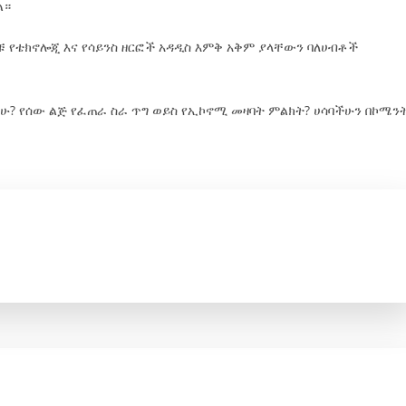
ል።
 የቴክኖሎጂ እና የሳይንስ ዘርፎች አዳዲስ እምቅ አቅም ያላቸውን ባለሀብቶች
ሁ? የሰው ልጅ የፈጠራ ስራ ጥግ ወይስ የኢኮኖሚ መዛባት ምልክት? ሀሳባችሁን በኮሜን