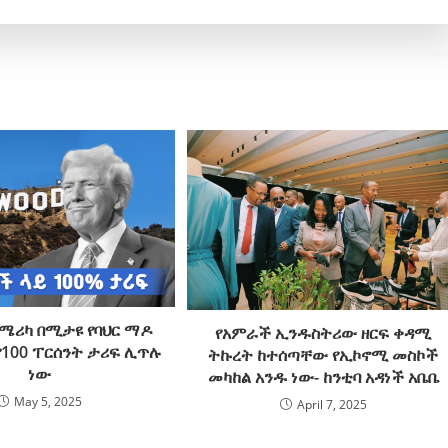
ሜሪካ በሚታዩ የባህር ማዶ
የአምራች ኢንዱስትሪው ዘርፍ ቀዳሚ
የ100 ፐርሰንት ታሪፍ ሊጥሉ
ትኩረት ከተሰጣቸው የኢኮኖሚ መስኮች
ነው
መካከል አንዱ ነው- ከንቲባ አዳነች አቤቤ
May 5, 2025
April 7, 2025