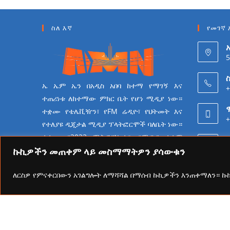
ስለ እኛ
የመገኛ 
5
ስ
ኤ ኤም ኤን በአዲስ አበባ ከተማ የማገኝ እና
+
ተጠሪነቱ ለከተማው ምክር ቤት የሆነ ሚዲያ ነው።
ተቋሙ የቴሌቪዥን፣ የFM ሬዲዮ፣ የህትመት እና
+
የተለያዩ ዲጂታል ሚዲያ ፕላትፎርሞች ባለቤት ነው።
ተቋሙ በ2023 ሜትሮፖሊታን የሚዲያ ተቋም
6
የመሆን ራዕይ ሰንቆ የይዘት
ኩኪዎችን መጠቀም ላይ መስማማትዎን ያሳውቁን
ስራዎችን በመስራት ላይ ይገኛል።
ለርስዎ የምናቀርበውን አገልግሎት ለማሻሻል በማሰብ ኩኪዎችን እንጠቀማለን። 