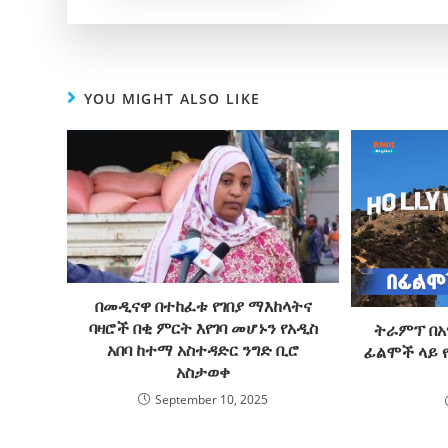
YOU MIGHT ALSO LIKE
በመዲናዋ በተከፈቱ የገበያ ማእከላትና
ባዛሮች በቂ ምርት እየገባ መሆኑን የአዲስ
ትራምፕ በአ
አበባ ከተማ አስተዳድር ንግድ ቢሮ
ፊልሞች ላይ 
አስታወቀ
September 10, 2025