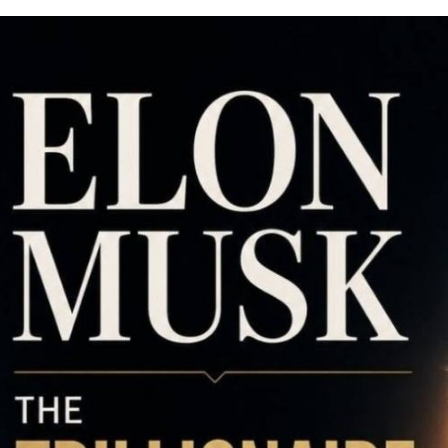
አዲስ ሚዲያ ኔትዎርክ በይዘት ስራዎቹ የሀ
ተቃውሞ የበዛበት የፊፋ አዲሱ እቅድ
ትርክትን በማረም እና የወል ትርክትን በመ
ና
የቤኒን የዲጂታል ትራንስፎርሜሽን እና ኢኖቬሽን
ሃላፊነቱን እየተወጣ ይገኛል
July 30, 2026
ርፍ
ሚኒስትር ማሁና አክፕሎጋን የኢፌዴሪ መሶብ
አገልግሎትን ጎበኙ
AmnAdmin
October 17, 2025
August 5, 2026