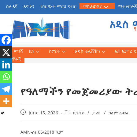
ስለ እኛ
አግኙን
የስርጭት መርሀ ግብር
ማስታወቂያ
ሚቲዎሮሎ
አዲስ 
መነሻ
ዜና
ስፖርት
አዲስ ቴሌቪዥን
ኤፍ ኤም ራዲዮ
ቴክኖሎጂ
የዓለማችን የመጀመሪያው ትሪ
የጠቅላይ ሚኒስትር ዐቢይ 
«መደመር» መጽሐፍ በቻይ
ለንባብ ይበቃል
June 15, 2026
ቢዝነስ
/
ታሪክ
/
ዓለም አቀፍ
AmnAdmin
July
AMN-ሰኔ 06/2018 ዓ.ም