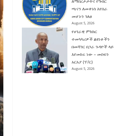
ለማበረታታትና የግብር
ጫናን ለመቀነስ እየሰራ
መሆኑን ገለፀ
August 5, 2026
የሀገራዊ ምክክር
ተመካካሪዎች ልዩነቶችን
በመሻገር በጋራ ጉዳዮች ላይ
እየመከሩ ነው – መስፍን
አርአያ (ፕ/ር)
August 5, 2026