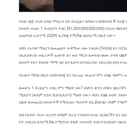
የሰው ልጅ ታሪክ አዲስ ምዕራፍ ላይ ደርሷል። እስካሁን በባለሃብቶች ደረጃ
የሀብት መጠኑ 1 ትሪሊዮን ዶላር ($1,000,000,000,000) የደረሰ ባለሃ
አጠቃላይ ኢኮኖሚ (GDP) ሊያክል የሚችል አስገራሚ ስኬት ነው።
ይህን ታሪካዊ ማዕረግ ለመጨበጥ ቀዳሚው ሰው የቴስላ (Tesla) እና ስፔ
በኤሌክትሪክ መኪናዎች አብዮት እና ወደ ማርስ ለመጓዝ ባለው ታላቅ ህልም
ከፍተኛ የሆነ የሀብት ማማ ላይ እንዲወጣ እንዳደረገው የፎርብስ ዘገባ ያመ
የኤሎን ማስክ ስኬት የቴክኖሎጂ እና የፈጠራ ውጤት ምን ያህል ዓለምን 
ለመሆኑ 1 ትሪሊዮን ዶላር ምን ማለት ነው? ይህንን ቁጥር በዓይነ ህሊናችን
ሚሊዮን (ወይም አንድ ሺህ ቢሊዮን) ማለት ነው። ይህን ያህል ሀብት ያለ
አልቆ ለመጨረስ በመቶዎች የሚቆጠሩ ዓመታት ይፈጅበታል፤ ይህም የዓለማች
ይህ የሀብት ጣሪያ መረገጥ በዓለም ዙሪያ የተለያዩ የጦፈ ክርክሮችን እና አስ
የት መድረስ እንደሚችል የሚያሳይ ትልቅ መነሳሳት ተደርጎ ሲወሰድ፤ በሌላ 