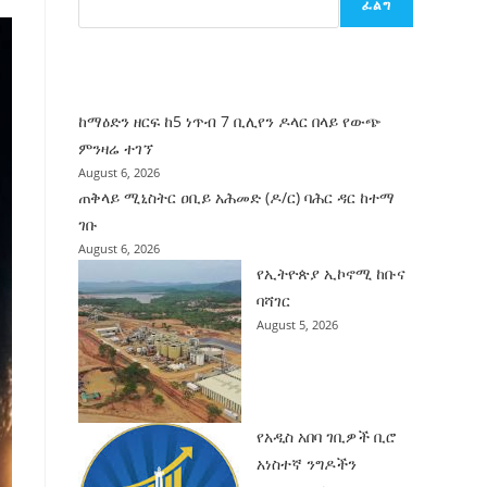
ፈልግ
ሰት
ገንባት
ዜና
ከማዕድን ዘርፍ ከ5 ነጥብ 7 ቢሊየን ዶላር በላይ የውጭ
ምንዛሬ ተገኘ
August 6, 2026
ጠቅላይ ሚኒስትር ዐቢይ አሕመድ (ዶ/ር) ባሕር ዳር ከተማ
ገቡ
August 6, 2026
የኢትዮጵያ ኢኮኖሚ ከቡና
ባሻገር
August 5, 2026
የአዲስ አበባ ገቢዎች ቢሮ
አነስተኛ ንግዶችን