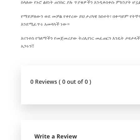
ስላለው የኑሮ ልዩነት ጠንከር ያሉ ጥያቄዎችን እንዲቀሰቀሱ ምክንያት ሆኗ
የማይቻለውን ወደ መቻል የቀየረው ይህ ታሪካዊ ክስተት፣ በቀጣይም የትኞቹ
እንደሚፈጥሩ አመላካች ነው።
እናንተስ የዓለማችን የመጀመሪያው ትሪሊየነር መፈጠርን እንዴት ታዩታላች
አጋሩን!!
0 Reviews ( 0 out of 0 )
Write a Review