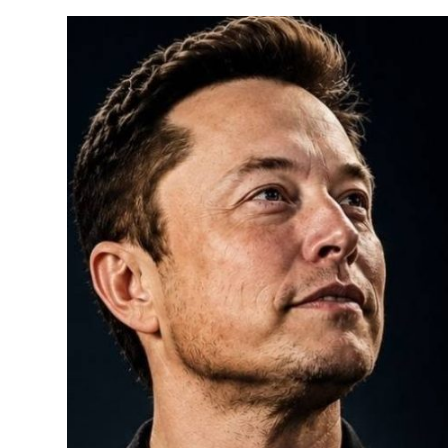
የኢትዮጵያ ኢኮኖሚ ከቡና ባሻገር
August 5, 2026
2ኛው የአዲስ ሚዲያ ኔትዎርክ አመራሮች እ
ሠራተኞች ስፖርት ፌስቲቫል በቴሌቪዥን ዘ
አሸናፊነት ተጠናቀቀ
August 1, 2026