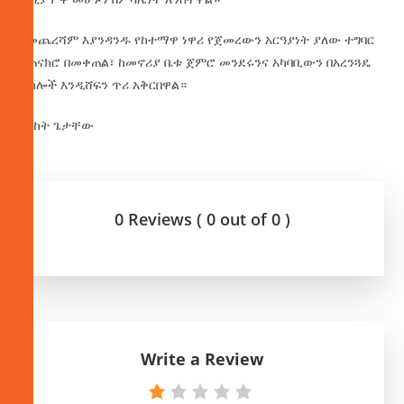
በመጨረሻም እያንዳንዱ የከተማዋ ነዋሪ የጀመረውን አርዓያነት ያለው ተግባር
አጠናክሮ በመቀጠል፣ ከመኖሪያ ቤቱ ጀምሮ መንደሩንና አካባቢውን በአረንጓዴ
ተክሎች እንዲሸፍን ጥሪ አቅርበዋል።
በረከት ጌታቸው
0 Reviews ( 0 out of 0 )
Write a Review