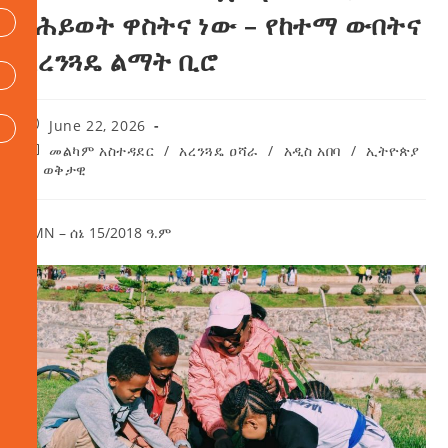
የሕይወት ዋስትና ነው – የከተማ ውበትና
አረንጓዴ ልማት ቢሮ
June 22, 2026
መልካም አስተዳደር
/
አረንጓዴ ዐሻራ
/
አዲስ አበባ
/
ኢትዮጵያ
/
ወቅታዊ
AMN – ሰኔ 15/2018 ዓ.ም