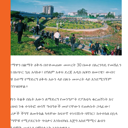
ከተማዋን በልማት ዕቅዱ በተቀመጠው መሠረት 30 በመቶ በአረንጓዴ የመሸፈን
ግብ በአጭር ጊዜ አሳክቶ፣ በዓለም አቀፍ ደረጃ አዲስ አበባን ዘመናዊ፣ ውብና
ምቹ ከተማ የማድረግ ዕቅዱ አሁን ላይ በጽኑ መሠረት ላይ እንደሚገኝም
አስገንዝበዋል።
ይህንን ትልቅ ስኬት እውን ለማድረግ የመንግሥት የፖለቲካ ቁርጠኝነት እና
የሕዝብ ንቁ ተሳትፎ ወሳኝ ግብዓቶች መሆናቸውን የጠቀሱት ኃላፊው፣
ነዋሪዎች ችግኝ ለመትከል ካላቸው ከፍተኛ ተነሳሽነት ባሻገር፣ ከተተከለ በኋላ
ለችግኞቹ የሚያደርጉት ጥበቃና እንክብካቤ እጅግ አስደማሚና ልብን
የሚያሞቅ መሆኑን በምሳሌነት አንስተዋል።