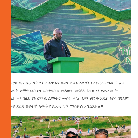
የአረንጓዴ አሻራ ንቅናቄ ከቁጥሩና ከደን ሽፋኑ ዕድገት በላይ ያመጣው ትልቁ
ውጤት የማኅበረሰቡን አስተሳሰብ መለወጥ መቻሉ እንደሆነ የጠቆሙት
ኃላፊው፣ በዚህ የአረንጓዴ ልማትና ውበት ሥራ አማካኝነት አዲስ አበባ በዓለም
አቀፍ ደረጃ ከፍተኛ እውቅና እንድታገኝ ማስቻሉን ገልጸዋል።