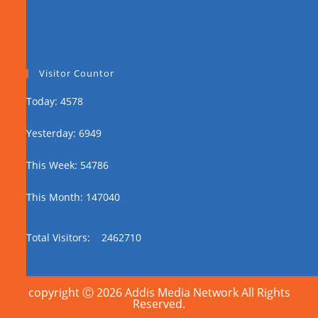
Visitor Countor
Today: 4578
Yesterday: 6949
This Week: 54786
This Month: 147040
Total Visitors:
2462710
copyright Ⓒ 2026 Addis Media Network All Rights
Reserved.