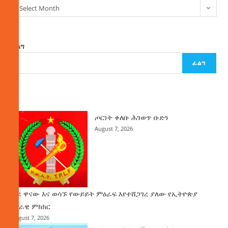
Select Month
ፈልግ
ፈልግ
ዜና
ጦርነት ቀለቡ ሕገወጥ ቡድን
August 7, 2026
ወደ ዋናው እና ወሳኙ የውይይት ምዕራፍ እየተሸጋገረ ያለው የኢትዮጵያ
ሀገራዊ ምክክር
August 7, 2026