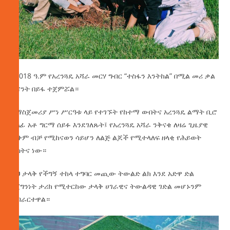
የ2018 ዓ.ም የአረንጓዴ አሻራ መርሃ ግብር “ተስፋን እንትከል” በሚል መሪ ቃል
ትናንት በይፋ ተጀምሯል።
በማስጀመሪያ ሥነ ሥርዓቱ ላይ የተገኙት የከተማ ውበትና አረንጓዴ ልማት ቢሮ
ኃላፊ አቶ ግርማ ሰይፉ እንደገለጹት፤ የአረንጓዴ አሻራ ንቅናቄ ለዛሬ ጊዜያዊ
ጥቅም ብቻ የሚከናወን ሳይሆን ለልጅ ልጆች የሚተላለፍ ዘላቂ የሕይወት
ዋስትና ነው።
ይህ ታላቅ የችግኝ ተከላ ተግባር መጪው ትውልድ ልክ እንደ አድዋ ድል
በጀግንነት ታሪክ የሚተርከው ታላቅ ሀገራዊና ትውልዳዊ ገድል መሆኑንም
አብራርተዋል።