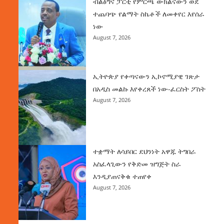
ብልፅግና ፓርቲ የምርጫ ውክልናውን ወደ
ተጨባጭ የልማት ስኬቶች ለመቀየር እየሰራ
ነው
August 7, 2026
ኢትዮጵያ የቀጣናውን ኢኮኖሚያዊ ገጽታ
በአዲስ መልኩ እየቀረጸች ነው-ፈርስት ፖስት
August 7, 2026
ተቋማት ለሳይበር ደህንነት አዋጁ ትግበራ
አስፈላጊውን የቅድመ ዝግጅት ስራ
እንዲያጠናቅቁ ተጠየቀ
August 7, 2026