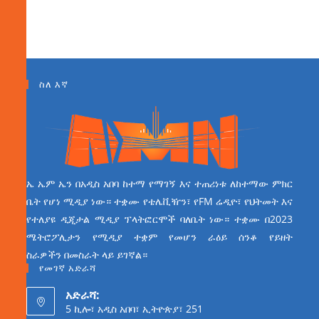
ስለ እኛ
ኤ ኤም ኤን በአዲስ አበባ ከተማ የማገኝ እና ተጠሪነቱ ለከተማው ምክር
ቤት የሆነ ሚዲያ ነው። ተቋሙ የቴሌቪዥን፣ የFM ሬዲዮ፣ የህትመት እና
የተለያዩ ዲጂታል ሚዲያ ፕላትፎርሞች ባለቤት ነው። ተቋሙ በ2023
ሜትሮፖሊታን የሚዲያ ተቋም የመሆን ራዕይ ሰንቆ የይዘት
ስራዎችን በመስራት ላይ ይገኛል።
የመገኛ አድራሻ
አድራሻ:
5 ኪሎ፣ አዲስ አበባ፣ ኢትዮጵያ፣ 251