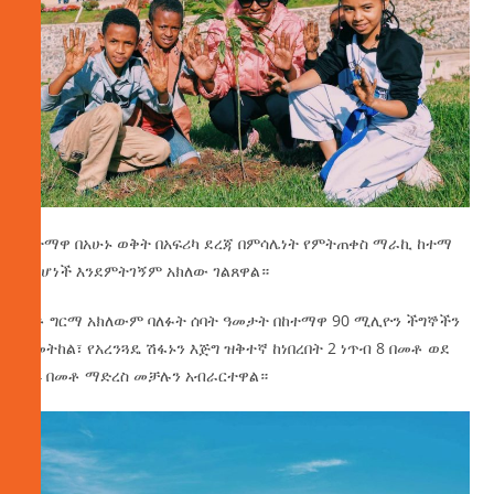
ከተማዋ በአሁኑ ወቅት በአፍሪካ ደረጃ በምሳሌነት የምትጠቀስ ማራኪ ከተማ
እየሆነች እንደምትገኝም አክለው ገልጸዋል።
አቶ ግርማ አክለውም ባለፉት ሰባት ዓመታት በከተማዋ 90 ሚሊዮን ችግኞችን
በመትከል፣ የአረንጓዴ ሽፋኑን እጅግ ዝቅተኛ ከነበረበት 2 ነጥብ 8 በመቶ ወደ
24 በመቶ ማድረስ መቻሉን አብራርተዋል።