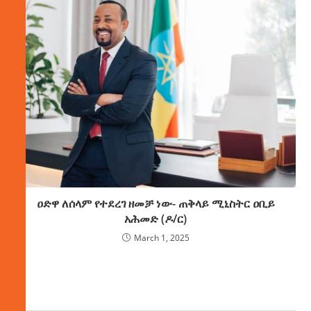
ዐድዋ ለሰላም የተደረገ ዘመቻ ነው- ጠቅላይ ሚኒስትር ዐቢይ
አሕመድ (ዶ/ር)
March 1, 2025
ክምችት