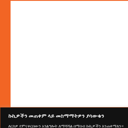
ኩኪዎችን መጠቀም ላይ መስማማትዎን ያሳውቁን
ለርስዎ የምናቀርበውን አገልግሎት ለማሻሻል በማሰብ ኩኪዎችን እንጠቀማለን።