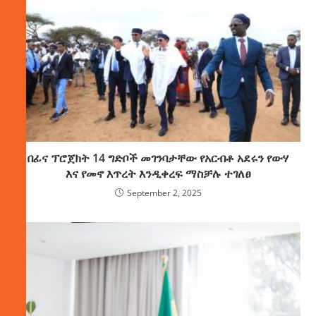
በፊና ፕሮጀክት 14 ግድቦች መገንባታቸው የአርብቶ አደሩን የውሃ
እና የመኖ እጥረት እንዲቀረፍ ማስቻሉ ተገለፀ
September 2, 2025