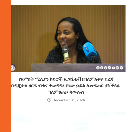
የአምስት ሚሊየን ኮደሮች ኢንሼቲቭ በዓለምአቀፍ ደረጃ
በዲጂታል ዘርፍ ብቁና ተወዳዳሪ የሰው ኃይል ለመፍጠር ያስችላል-
ዓለምፀሐይ ጳውሎስ
December 31, 2024