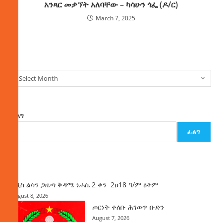
አንጻር መቃኘት አለባቸው – ካሳሁን ጎፌ (ዶ/ር)
March 7, 2025
ክምችት
Select Month
ፈልግ
ፈልግ
ዜና
አዲስ ልሳን ጋዜጣ ቅዳሜ ነሐሴ 2 ቀን 2ዐ18 ዓ/ም ዕትም
August 8, 2026
ጦርነት ቀለቡ ሕገወጥ ቡድን
August 7, 2026