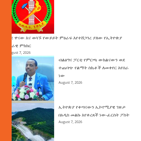
ወደ ዋናው እና ወሳኙ የውይይት ምዕራፍ እየተሸጋገረ ያለው የኢትዮጵያ
ሀገራዊ ምክክር
August 7, 2026
ብልፅግና ፓርቲ የምርጫ ውክልናውን ወደ
ተጨባጭ የልማት ስኬቶች ለመቀየር እየሰራ
ነው
August 7, 2026
ኢትዮጵያ የቀጣናውን ኢኮኖሚያዊ ገጽታ
በአዲስ መልኩ እየቀረጸች ነው-ፈርስት ፖስት
August 7, 2026