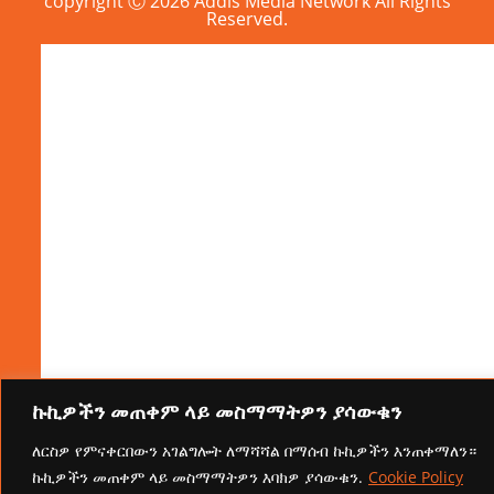
copyright Ⓒ 2026 Addis Media Network All Rights
Reserved.
ኩኪዎችን መጠቀም ላይ መስማማትዎን ያሳውቁን
ለርስዎ የምናቀርበውን አገልግሎት ለማሻሻል በማሰብ ኩኪዎችን እንጠቀማለን።
ኩኪዎችን መጠቀም ላይ መስማማትዎን እባክዎ ያሳውቁን.
Cookie Policy