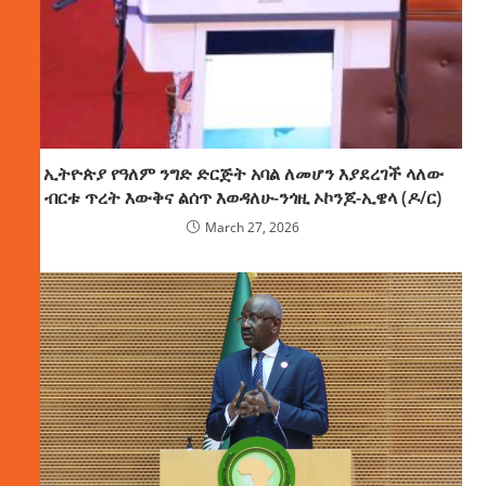
ኢትዮጵያ የዓለም ንግድ ድርጅት አባል ለመሆን እያደረገች ላለው
ብርቱ ጥረት እውቅና ልሰጥ እወዳለሁ-ንጎዚ ኦኮንጆ-ኢዌላ (ዶ/ር)
March 27, 2026