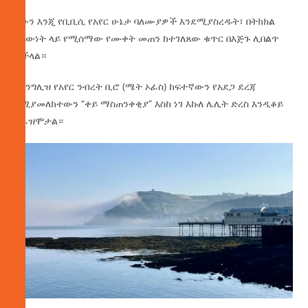
ይሁን እንጂ የቢቢሲ የአየር ሁኔታ ባለሙያዎች እንደሚያስረዱት፣ በትክክል
በሰውነት ላይ የሚሰማው የሙቀት መጠን ከተገለጸው ቁጥር በእጅጉ ሊበልጥ
ይችላል።
የእንግሊዝ የአየር ንብረት ቢሮ (ሜት ኦፊስ) ከፍተኛውን የአደጋ ደረጃ
የሚያመለክተውን “ቀይ ማስጠንቀቂያ” እስከ ነገ እኩለ ሌሊት ድረስ እንዲቆይ
አራዝሞታል።