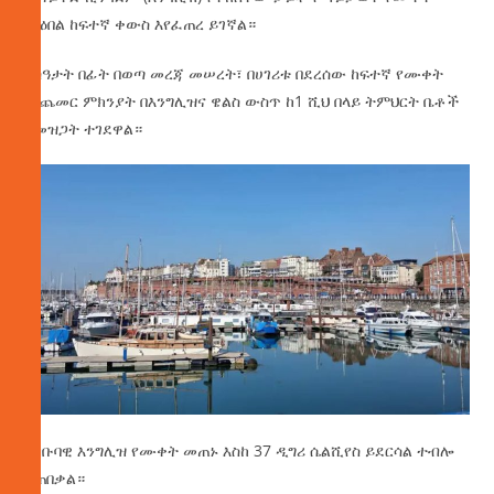
ማዕበል ከፍተኛ ቀውስ እየፈጠረ ይገኛል።
ከሰዓታት በፊት በወጣ መረጃ መሠረት፣ በሀገሪቱ በደረሰው ከፍተኛ የሙቀት
መጨመር ምክንያት በእንግሊዝና ዌልስ ውስጥ ከ1 ሺህ በላይ ትምህርት ቤቶች
ለመዝጋት ተገደዋል።
በደቡባዊ እንግሊዝ የሙቀት መጠኑ እስከ 37 ዲግሪ ሴልሺየስ ይደርሳል ተብሎ
ይጠበቃል።