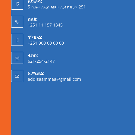
አድራሻ:
5 ኪሎ፣ አዲስ አበባ፣ ኢትዮጵያ፣ 251
ስልክ:
+251 11 157 1345
ሞባይል:
+251 900 00 00 00
ፋክስ:
621-254-2147
ኢሜይል:
addisaammaa@gmail.com