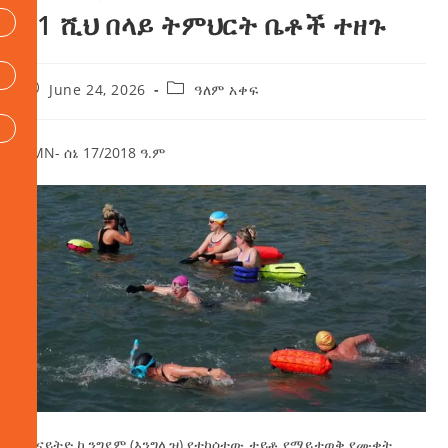
ከ1 ሺህ በላይ ትምህርት ቤቶች ተዘጉ
June 24, 2026
ዓለም አቀፍ
AMN- ሰኔ 17/2018 ዓ.ም
በዩናይትድ ኪንግደም (እንግሊዝ) የተከሰተው ታይቶ የማይታወቅ የሙቀት