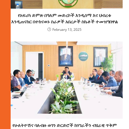
የአፍሪካ ድምጽ በዓለም መድረኮች እንዲሰማ እና ህብረቱ
እንዲጠናከር በተከናወኑ ስራዎች አበረታች ስኬቶች ተመዝግበዋል
February 13, 2025
የሁለትዮሽና ባለብዙ ወገን ድርድሮች ከሃገራችን ብሄራዊ ጥቅም