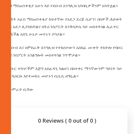
ይህ ማስጠንቀቂያ አሁን ላይ የደቡብ እንግሊዝ አካባቢዎችንም አካትቷል።
የሜት ኦፊስ ማስጠንቀቂያ ከፍተኛው የአደጋ ደረጃ ሲሆን፣ በሰዎች ሕይወት
ላይ አደጋ ሊያስከትልና በትራንስፖርት እንቅስቃሴ ላይ መስተጓጎል ሊፈጥር
የሚችል አስጊ ሁኔታ መኖሩን ያሳያል።
በደቡብ እና በምስራቅ እንግሊዝ የተከሰተውን አስከፊ ሙቀት ተከትሎ የባቡር
ትራንስፖርት አገልግሎት መስተጓጎል ገጥሞታል።
የባቡር ተጓዦችም እጅግ አስፈላጊ ካልሆነ በስተቀር ማንኛውንም ዓይነት ጉዞ
እንዲሰርዙ እየተመከሩ መሆኑን ቢቢሲ ዘግቧል።
በታምራት ቢሻው
0 Reviews ( 0 out of 0 )