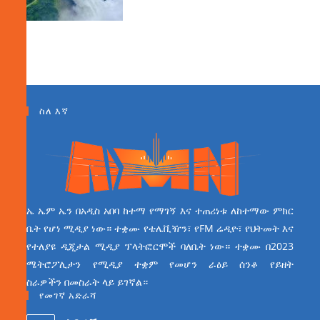
ስለ እኛ
ኤ ኤም ኤን በአዲስ አበባ ከተማ የማገኝ እና ተጠሪነቱ ለከተማው ምክር
ቤት የሆነ ሚዲያ ነው። ተቋሙ የቴሌቪዥን፣ የFM ሬዲዮ፣ የህትመት እና
የተለያዩ ዲጂታል ሚዲያ ፕላትፎርሞች ባለቤት ነው። ተቋሙ በ2023
ሜትሮፖሊታን የሚዲያ ተቋም የመሆን ራዕይ ሰንቆ የይዘት
ስራዎችን በመስራት ላይ ይገኛል።
የመገኛ አድራሻ