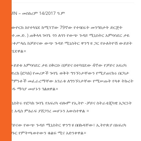
AMN – መስከረም 14/2017 ዓ.ም
በኒውዮርክ እየተካሄደ ከሚገኘው 79ኛው የተባበሩት መንግስታት ድርጅት
(የ.ተ.መ.ድ. ) ጠቅላላ ጉባዔ ጎን ለጎን የውጭ ጉዳይ ሚኒስትር አምባሳደር ታዬ
አጽቀሥላሴ ከቻይናው ውጭ ጉዳይ ሚኒስትር ዋንግ ዩ ጋር የሁለትዮሽ ውይይት
አካሂደዋል።
በውይይቱ አምባሳደር ታዬ በቅርቡ በቻይና በተካሄደው 4ኛው የቻይና አፍሪካ
መድረክ (ፎካክ) የመሪዎች ጉባዔ ወቅት ግንኙነታቸውን የሚያጠናክሩ በርካታ
ስምምነቶች መፈራረማቸው አገራቱ ለግንኙነታቸው የሚሠጡት የላቀ ትኩረት
አንዱ ማሳያ መሆኑን ገልጸዋል።
ሚኒስትሩ የፎካክ ጉባዔ የአፍሪካ ብሎም የኢትዮ -ቻይና ስትራቴጂካዊ አጋርነት
ወደ አዲስ ምዕራፍ ያሸጋገረ መሆኑን አውስተዋል ።
የቻይናው የውጭ ጉዳይ ሚኒስትር ዋንግ ዩ በበኩላቸው፣ ኢትዮጵያ በአፍሪካ
አህጉር የምትጫወተውን ቁልፍ ሚና አድንቀዋል።