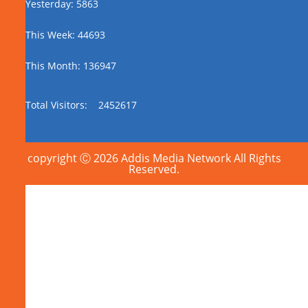
Yesterday: 5863
This Week: 44693
This Month: 136947
Total Visitors:
2452617
copyright Ⓒ 2026 Addis Media Network All Rights
Reserved.