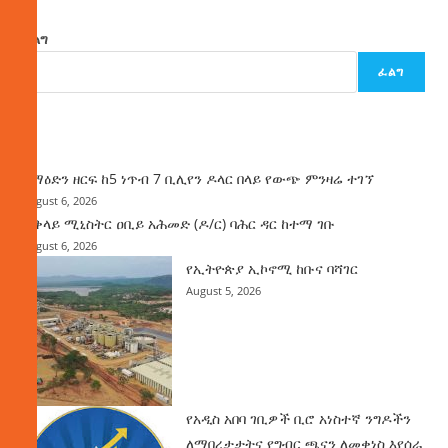
ፈልግ
ፈልግ
ዜና
ከማዕድን ዘርፍ ከ5 ነጥብ 7 ቢሊየን ዶላር በላይ የውጭ ምንዛሬ ተገኘ
August 6, 2026
ጠቅላይ ሚኒስትር ዐቢይ አሕመድ (ዶ/ር) ባሕር ዳር ከተማ ገቡ
August 6, 2026
የኢትዮጵያ ኢኮኖሚ ከቡና ባሻገር
August 5, 2026
የአዲስ አበባ ገቢዎች ቢሮ አነስተኛ ንግዶችን
ለማበረታታትና የግብር ጫናን ለመቀነስ እየሰራ