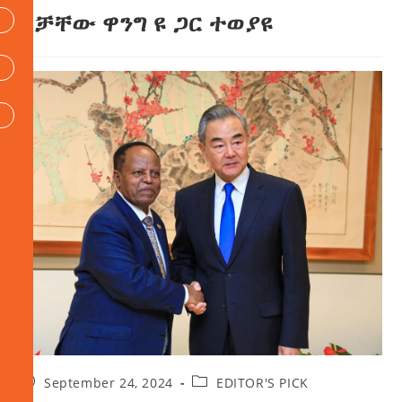
አቻቸው ዋንግ ዩ ጋር ተወያዩ
September 24, 2024
EDITOR'S PICK