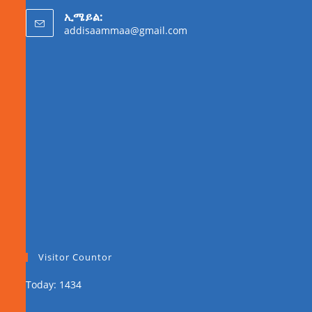
ኢሜይል:
addisaammaa@gmail.com
Visitor Countor
Today: 1434