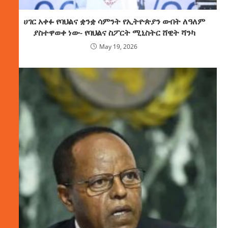
ሀገር አቀፉ የባህልና ቋንቋ ሳምንት የኢትዮጵያን ውበት ለዓለም
ያስተዋወቀ ነው- የባህልና ስፖርት ሚኒስትር ሸዊት ሻንካ
May 19, 2026