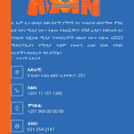
ኤ ኤም ኤን በአዲስ አበባ ከተማ የማገኝ እና ተጠሪነቱ ለከተማው ምክር
ቤት የሆነ ሚዲያ ነው። ተቋሙ የቴሌቪዥን፣ የFM ሬዲዮ፣ የህትመት እና
የተለያዩ ዲጂታል ሚዲያ ፕላትፎርሞች ባለቤት ነው። ተቋሙ በ2023
ሜትሮፖሊታን የሚዲያ ተቋም የመሆን ራዕይ ሰንቆ የይዘት
ስራዎችን በመስራት ላይ ይገኛል።
የመገኛ አድራሻ
አድራሻ:
5 ኪሎ፣ አዲስ አበባ፣ ኢትዮጵያ፣ 251
ስልክ:
+251 11 157 1345
ሞባይል:
+251 900 00 00 00
ፋክስ:
621-254-2147