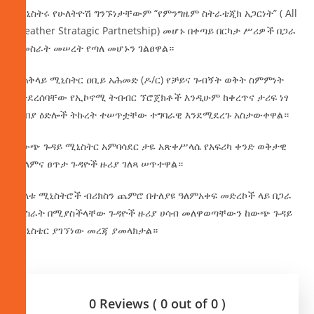
ሚኒስትሩ የሁለትዮሽ ግንኙነታቸውም “የምንግዜም ስትራቴጂክ አጋርነት” ( All
Weather Stratagic Partnetship) መሆኑ በቀጣይ በርካታ ሥሪዎች በጋራ
ለመስራት መሠረት የጣለ መሆኑን ገልፀዋል።
የጠቅላይ ሚኒስትር ዐቢይ አሕመድ (ዶ/ር) የቻይና ጉብኝት ወቅት ስምምነት
የተደረሰባቸው የኢኮኖሚ ትብብር ኘሮጀክቶች እንዲሁም ከቀረጥና ታሪፍ ነፃ
የገበያ ዕድሎች ትኩረት ተሠጥቷቸው ተግባራዊ እንደሚደረጉ አስታውቀዋል።
የውጭ ጉዳይ ሚኒስትር አምባሳደር ታዬ አጽቀሥላሴ የአፍሪካ ቀንድ ወቅታዊ
ሠላምና ፀጥታ ጉዳዮች ዙሪያ ገለጻ ሠጥተዋል።
ሁለቱ ሚኒስትሮች ብሪክስን ጨምሮ በተለያዩ ዓለምአቀፍ መድረኮች ላይ በጋራ
መስራት በሚያስችላቸው ጉዳዮች ዙሪያ ሀሳብ መለዋወጣቸውን ከውጭ ጉዳይ
ሚኒስቴር ያገኘነው መረጃ ያመላክታል።
0 Reviews ( 0 out of 0 )