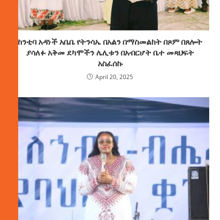
ከንቲባ አዳነች አቤቤ የትንሳኤ በአልን በማስመልከት በጾም በጸሎት
ያሳለፉ አቅመ ደካሞችን ሌሊቱን በአብርሆት ቤተ መጻህፍት
አስፈሰኩ
April 20, 2025