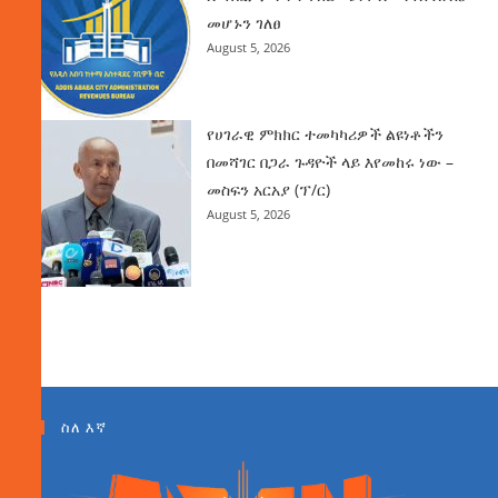
መሆኑን ገለፀ
August 5, 2026
የሀገራዊ ምክክር ተመካካሪዎች ልዩነቶችን
በመሻገር በጋራ ጉዳዮች ላይ እየመከሩ ነው –
መስፍን አርአያ (ፕ/ር)
August 5, 2026
ስለ እኛ