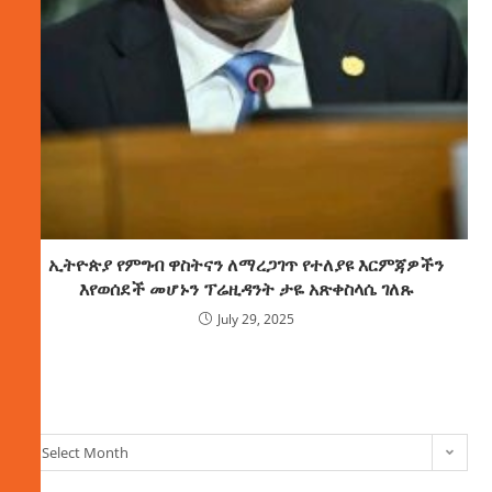
ኢትዮጵያ የምግብ ዋስትናን ለማረጋገጥ የተለያዩ እርምጃዎችን
እየወሰደች መሆኑን ፕሬዚዳንት ታዬ አጽቀስላሴ ገለጹ
July 29, 2025
ክምችት
Select Month