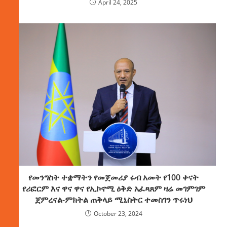
April 24, 2025
የመንግስት ተቋማትን የመጀመሪያ ሩብ አመት የ100 ቀናት
የሪፎርም እና ዋና ዋና የኢኮኖሚ ዕቅድ አፈጻጸም ዛሬ መገምገም
ጀምረናል-ምክትል ጠቅላይ ሚኒስትር ተመስገን ጥሩነህ
October 23, 2024