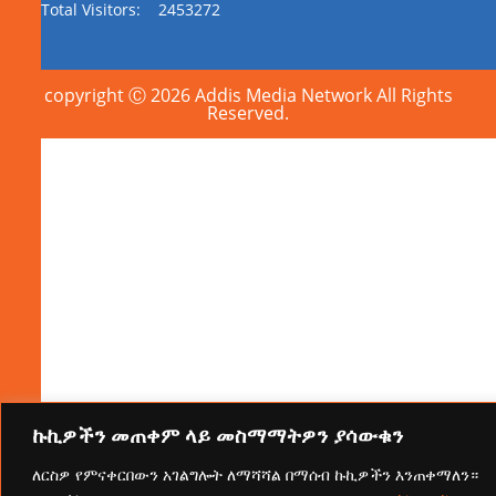
Total Visitors:
2453272
copyright Ⓒ 2026 Addis Media Network All Rights
Reserved.
ኩኪዎችን መጠቀም ላይ መስማማትዎን ያሳውቁን
ለርስዎ የምናቀርበውን አገልግሎት ለማሻሻል በማሰብ ኩኪዎችን እንጠቀማለን።