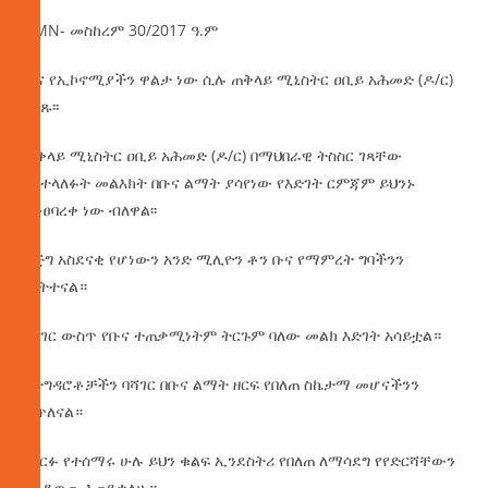
AMN- መስከረም 30/2017 ዓ.ም
ቡና የኢኮኖሚያችን ዋልታ ነው ሲሉ ጠቅላይ ሚኒስትር ዐቢይ አሕመድ (ዶ/ር)
ገለጹ፡፡
ጠቅላይ ሚኒስትር ዐቢይ አሕመድ (ዶ/ር) በማህበራዊ ትስስር ገጻቸው
ባስተላለፉት መልእክት በቡና ልማት ያሳየነው የእድገት ርምጃም ይህንኑ
ያንፀባረቀ ነው ብለዋል፡፡
እጅግ አስደናቂ የሆነውን አንድ ሚሊዮን ቶን ቡና የማምረት ግባችንን
መትተናል።
የሀገር ውስጥ የቡና ተጠቃሚነትም ትርጉም ባለው መልክ እድገት አሳይቷል።
ከተግዳሮቶቻችን ባሻገር በቡና ልማት ዘርፍ የበለጠ ስኬታማ መሆናችንን
ቀጥለናል።
በዘርፉ የተሰማሩ ሁሉ ይህን ቁልፍ ኢንደስትሪ የበለጠ ለማሳደግ የየድርሻቸውን
እንዲወጡ እጠይቃለሁ።