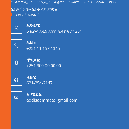
ሜትሮፖሊታን የሚዲያ ተቋም የመሆን ራዕይ ሰንቆ የይዘት
ስራዎችን በመስራት ላይ ይገኛል።
የመገኛ አድራሻ
አድራሻ:
5 ኪሎ፣ አዲስ አበባ፣ ኢትዮጵያ፣ 251
ስልክ:
+251 11 157 1345
ሞባይል:
+251 900 00 00 00
ፋክስ:
621-254-2147
ኢሜይል:
addisaammaa@gmail.com