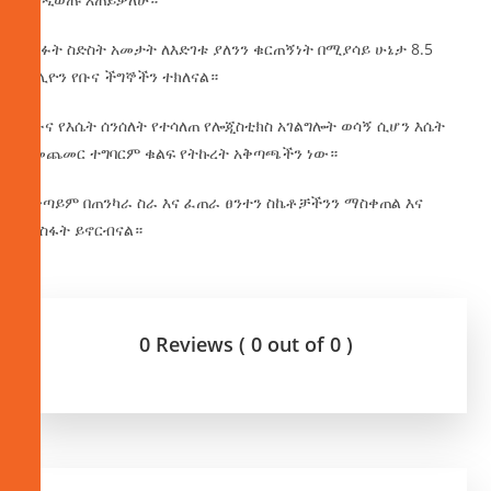
ባለፉት ስድስት አመታት ለእድገቱ ያለንን ቁርጠኝነት በሚያሳይ ሁኔታ 8.5
ቢሊዮን የቡና ችግኞችን ተክለናል።
ለቡና የእሴት ሰንሰለት የተሳለጠ የሎጂስቲክስ አገልግሎት ወሳኝ ሲሆን እሴት
የመጨመር ተግባርም ቁልፍ የትኩረት አቅጣጫችን ነው።
በቀጣይም በጠንካራ ስራ እና ፈጠራ ፀንተን ስኬቶቻችንን ማስቀጠል እና
ማስፋት ይኖርብናል።
0 Reviews ( 0 out of 0 )