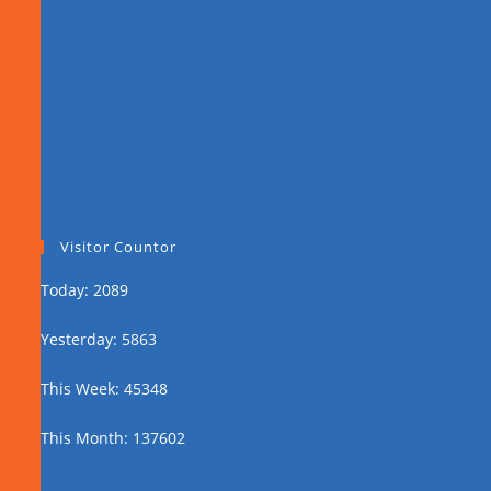
Visitor Countor
Today: 2089
Yesterday: 5863
This Week: 45348
This Month: 137602