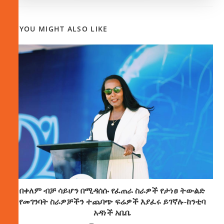
YOU MIGHT ALSO LIKE
በቀለም ብቻ ሳይሆን በሚዳሰሱ የፈጠራ ስራዎች የታነፀ ትውልድ
የመገንባት ስራዎቻችን ተጨባጭ ፍሬዎች እያፈሩ ይገኛሉ-ከንቲባ
አዳነች አቤቤ