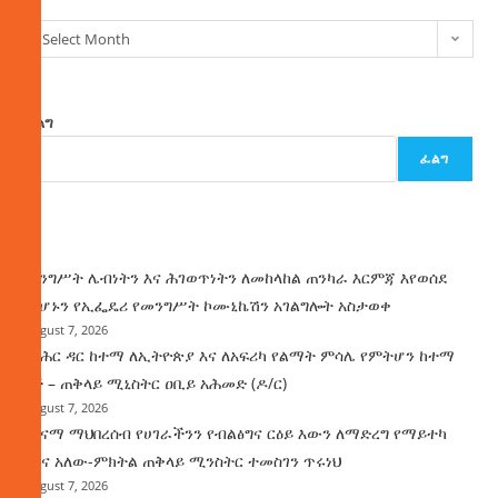
Select Month
ፈልግ
ፈልግ
ዜና
መንግሥት ሌብነትን እና ሕገወጥነትን ለመከላከል ጠንካራ እርምጃ እየወሰደ
መሆኑን የኢፌዴሪ የመንግሥት ኮሙኒኬሽን አገልግሎት አስታወቀ
August 7, 2026
የባሕር ዳር ከተማ ለኢትዮጵያ እና ለአፍሪካ የልማት ምሳሌ የምትሆን ከተማ
ነች – ጠቅላይ ሚኒስትር ዐቢይ አሕመድ (ዶ/ር)
August 7, 2026
ጤናማ ማህበረሰብ የሀገራችንን የብልፅግና ርዕይ እውን ለማድረግ የማይተካ
ሚና አለው-ምክትል ጠቅላይ ሚንስትር ተመስገን ጥሩነህ
August 7, 2026