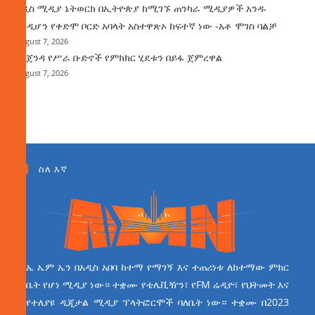
አዲስ ሚዲያ ኔትወርክ በኢትዮጵያ ከሚገኙ ጠንካራ ሚዲያዎች አንዱ
እንዲሆን የቀድሞ ቦርድ አባላት አስተዋጽኦ ከፍተኛ ነው -አቶ ሞገስ ባልቻ
August 7, 2026
የአጀንዳ የሥራ ቡድኖች የምክክር ሂደቱን በይፋ ጀምረዋል
August 7, 2026
ስለ እኛ
ኤ ኤም ኤን በአዲስ አበባ ከተማ የማገኝ እና ተጠሪነቱ ለከተማው ምክር
ቤት የሆነ ሚዲያ ነው። ተቋሙ የቴሌቪዥን፣ የFM ሬዲዮ፣ የህትመት እና
የተለያዩ ዲጂታል ሚዲያ ፕላትፎርሞች ባለቤት ነው። ተቋሙ በ2023