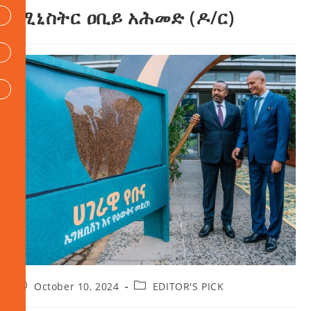
ሚኒስትር ዐቢይ አሕመድ (ዶ/ር)
October 10, 2024
EDITOR'S PICK