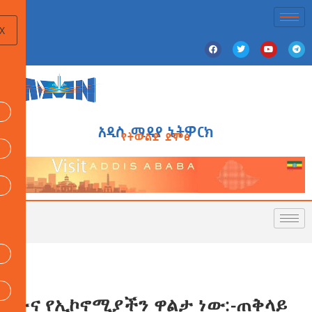
X
አዲስ ሚዲያ ኔትዎርክ
የትውልድ ድምፅ
ቡና የኢኮኖሚያችን ዋልታ ነው:-ጠቅላይ