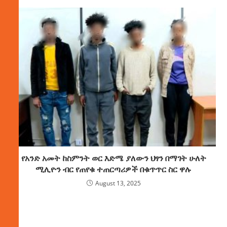
የአንድ አመት ከስምንት ወር እድሜ ያለውን ህፃን በማገት ሁለት
ሚሊዮን ብር የጠየቁ ተጠርጣሪዎች በቁጥጥር ስር ዋሉ
August 13, 2025
ክምችት