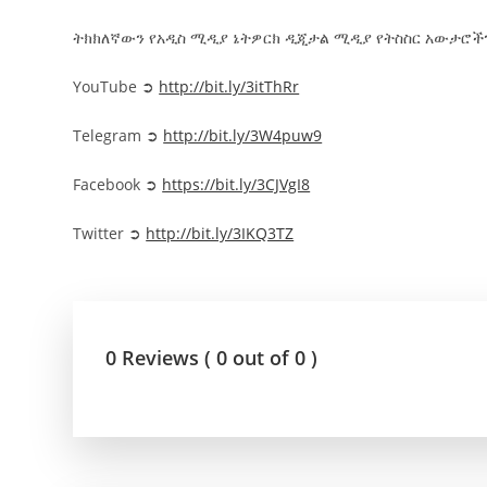
ትክክለኛውን የአዲስ ሚዲያ ኔትዎርክ ዲጂታል ሚዲያ የትስስር አውታሮችን
YouTube ➲
http://bit.ly/3itThRr
Telegram ➲
http://bit.ly/3W4puw9
Facebook ➲
https://bit.ly/3CJVgI8
Twitter ➲
http://bit.ly/3IKQ3TZ
0 Reviews ( 0 out of 0 )