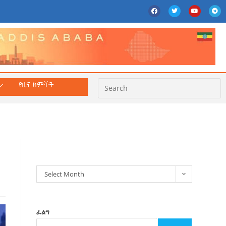
የዜና ክምችት
ክምችት
Select Month
ፈልግ