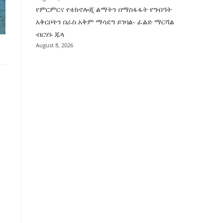
የምርምርና የቴክኖሎጂ ልማትን በማስፋፋት የግብዓት
አቅርቦትን በራስ አቅም ማሳደግ ይገባል- ፊልድ ማርሻል
ብርሃኑ ጁላ
August 8, 2026