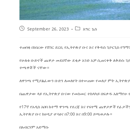
September 26, 2023
እግር ኳስ
ተጠባቂ በነበረው የሸገር ደርቢ የኢትዮጵያ ቡና እና የቅዱስ ጊዮርጊስ የ
የሁለቱ
ቡድኖች ጨዋታ መደበኛው ደቂቃ አንድ አቻ ሲጠናቀቅ ለቅድሱ ጊዮ
ተጫዋቾች ናቸው።
ለዋንጫ የሚያልፈውን ቡድን ለመለየት በተሠጠው የመለያ ምት ኢትዮጵያ 
በጨዋታው ላይ የኢትዮጵያ ቡናው የመስመር ተከላካይ በፍቃዱ አለማየሁ
የ17ኛ የአዲስ አበባ ከተማ ዋንጫ የደረጃ እና የፍፃሜ ጨዋታዎች የፊታች
ኢትዮጵያ ቡና ከሀዲያ ሆሳዕና በ7:00 እና በ9:00 ይጫወታሉ።
በአብርሃም አድማሱ