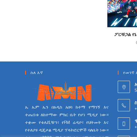
ፖርቹጋል የ
ስለ እኛ
የመገኛ 
5
ስ
ኤ ኤም ኤን በአዲስ አበባ ከተማ የማገኝ እና
+
ተጠሪነቱ ለከተማው ምክር ቤት የሆነ ሚዲያ ነው።
ተቋሙ የቴሌቪዥን፣ የFM ሬዲዮ፣ የህትመት እና
+
የተለያዩ ዲጂታል ሚዲያ ፕላትፎርሞች ባለቤት ነው።