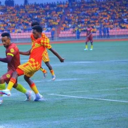
ኢትዮጵያ የቀጣናውን ኢኮኖሚያዊ ገጽታ በአዲስ
አዲስ ሚዲያ ኔትዎርክ በይዘት ስራዎቹ የሀ
መልኩ እየቀረጸች ነው-ፈርስት ፖስት
ተቃውሞ የበዛበት የፊፋ አዲሱ እቅድ
ትርክትን በማረም እና የወል ትርክትን በመ
ና
ሃላፊነቱን እየተወጣ ይገኛል
August 7, 2026
July 30, 2026
ርፍ
AmnAdmin
October 17, 2025