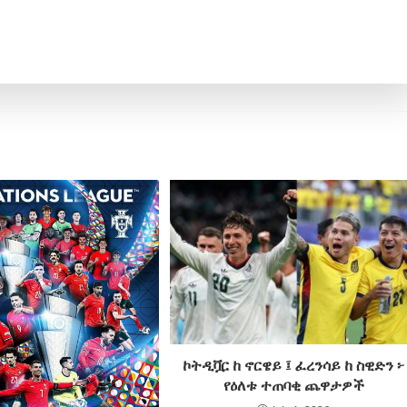
ኮትዲቯር ከ ኖርዌይ ፤ ፈረንሳይ ከ ስዊድን ፦
የዕለቱ ተጠባቂ ጨዋታዎች