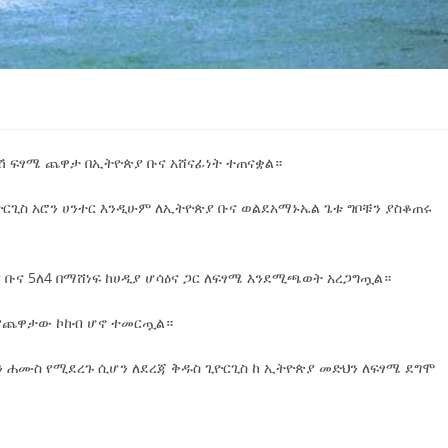
ግማሽ ፍፃሜ ጨዋታ በኢትዮጵያ ቡና አሸናፊነት ተጠናቋል።
ርጊስ አሮን ሀንተር እንዲሁም ለኢትዮጵያ ቡና ወልደአማኑኤል ጌቱ ግቦቹን ያስቆጠሩ
ቡና 5ለ4 በማሸነፍ ከሀዲያ ሆሳዕና ጋር ለፍፃሜ እንደሚጫወት አረጋግጧል።
 የጨዋታው ኮከብ ሆኖ ተመርጧል።
ን ሐሙስ የሚደረጉ ሲሆን ለደረጃ ቅዱስ ጊዮርጊስ ከ ኢትዮጵያ መድህን ለፍፃሜ ደግሞ