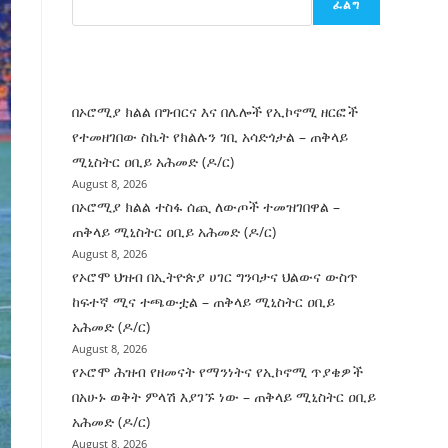
ፈልግ
ሰት
ገንባት
ዜና
በኦሮሚያ ክልል በግብርና እና በሌሎች የኢኮኖሚ ዘርፎች
የተመዘገበው ስኬት የክልሉን ገቢ አሳድጎታል – ጠቅላይ
ሚኒስትር ዐቢይ አሕመድ (ዶ/ር)
August 8, 2026
በኦሮሚያ ክልል ተስፋ ሰጪ ለውጦች ተመዝገበዋል –
ጠቅላይ ሚኒስትር ዐቢይ አሕመድ (ዶ/ር)
August 8, 2026
የኦሮሞ ህዝብ በኢትዮጵያ ሀገር ግንባታና ህልውና ውስጥ
ከፍተኛ ሚና ተጫውቷል – ጠቅላይ ሚኒስትር ዐቢይ
አሕመድ (ዶ/ር)
August 8, 2026
የኦሮሞ ሕዝብ የዘመናት የማንነትና የኢኮኖሚ ጥያቄዎች
በአሁኑ ወቅት ምላሽ እያገኙ ነው – ጠቅላይ ሚኒስትር ዐቢይ
አሕመድ (ዶ/ር)
August 8, 2026