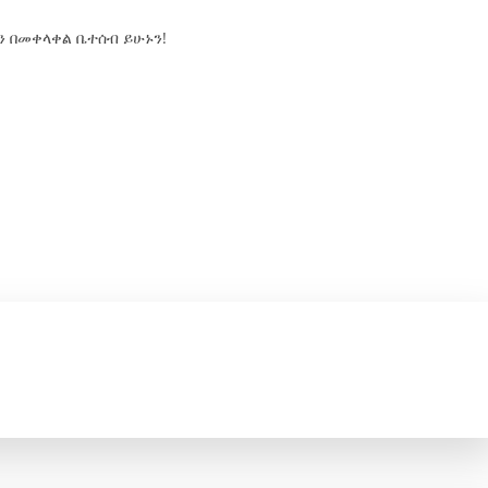
 በመቀላቀል ቤተሰብ ይሁኑን!