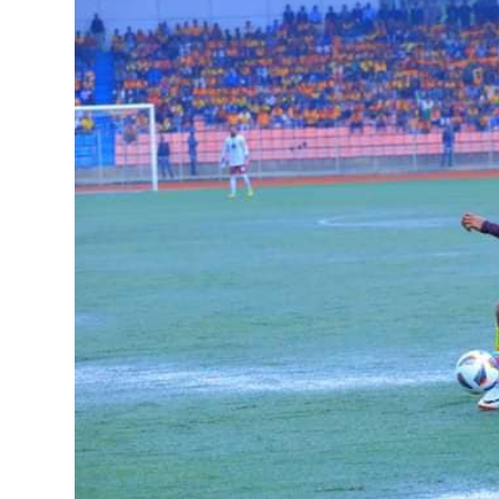
ብልፅግና ፓርቲ የምርጫ ውክልናውን ወደ
ተጨባጭ የልማት ስኬቶች ለመቀየር እየሰራ ነው
2ኛው የአዲስ ሚዲያ ኔትዎርክ አመራሮች እ
ሠራተኞች ስፖርት ፌስቲቫል በቴሌቪዥን ዘ
August 7, 2026
አሸናፊነት ተጠናቀቀ
August 1, 2026