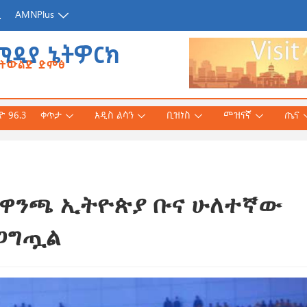
ጂ
AMNPlus
ሚዲያ ኔትዎርክ
የትውልድ ድምፅ
 96.3
ቀጥታ
አዲስ ልሳን
ቢዝነስ
መዝናኛ
ጤና
ማ ዋንጫ ኢትዮጵያ ቡና ሁለተኛው
አሕመድ (ዶ/ር)
ንኛ ተተርጉሞ በቅርቡ
ጋግጧል
 3, 2026