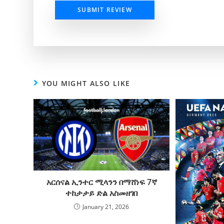
SUBMIT REVIEW
YOU MIGHT ALSO LIKE
አርሰናል ኢንተር ሚላንን በማሸነፍ 7ኛ
ተከታታይ ድል አስመዘገበ
January 21, 2026