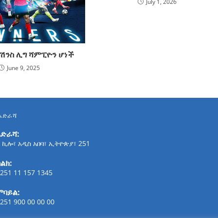
July 1, 2026
ኔሽንስ ሊግ ሻምፒዮን ሆነች
June 9, 2025
አድራሻ
አድራሻ:
 ኪሎ፣ አዲስ አበባ፣ ኢትዮጵያ፣ 251
ልክ:
251 11 157 1345
ሞባይል:
251 900 00 00 00