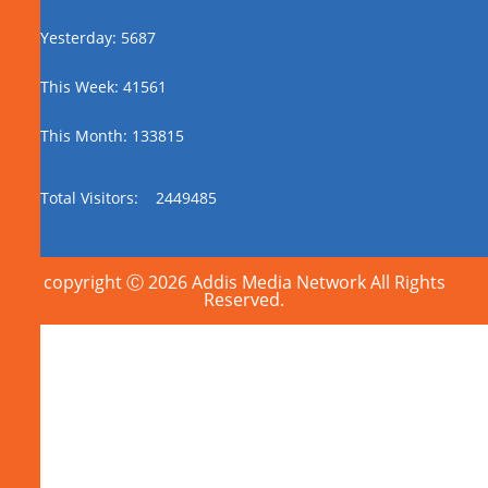
Yesterday: 5687
This Week: 41561
This Month: 133815
Total Visitors:
2449485
copyright Ⓒ 2026 Addis Media Network All Rights
Reserved.