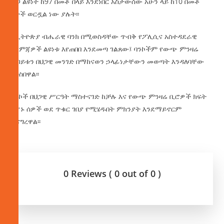
ዋጋ ልዩነት ከ97 በመቶ በላይ እንደነበር አስታውሰው አሁን ላይ ከ10 በመቶ
በታች ወርዷል ነው ያሉት፡፡
የኢትዮጵያ ብሔራዊ ባንክ በሚወስዳቸው ጥብቅ የፖሊሲና አስተዳደራዊ
እርምጃዎች ልዩነቱ እየጠበበ እንደመጣ ገልጸው፤ ባንኮችም የውጭ ምንዛሬ
ግብይቱን በህጋዊ መንገድ በማከናወን ኃላፊነታቸውን መወጣት እንዳለባቸው
አሳስበዋል፡፡
ባንኮች በህጋዊ ሥርዓት ማስተናገድ ከቻሉ እና የውጭ ምንዛሬ ቢሮዎች ክፍት
ከሆኑ ሰዎች ወደ ጥቁር ገበያ የሚሄዱበት ምክንያት እንደማይኖርም
ተናግረዋል፡፡
0 Reviews ( 0 out of 0 )