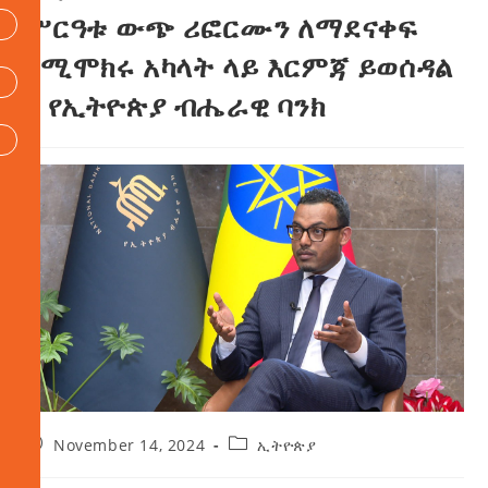
ሥርዓቱ ውጭ ሪፎርሙን ለማደናቀፍ
በሚሞክሩ አካላት ላይ እርምጃ ይወሰዳል
– የኢትዮጵያ ብሔራዊ ባንክ
November 14, 2024
ኢትዮጵያ