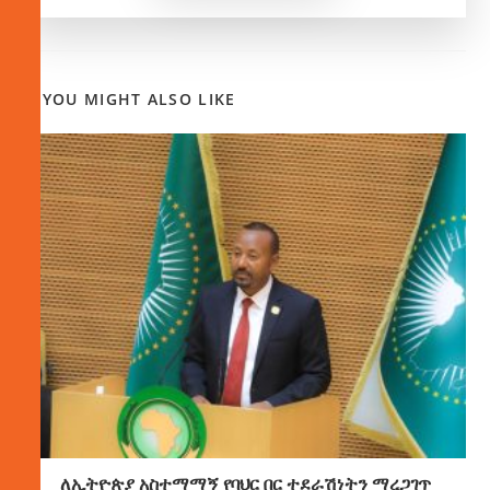
YOU MIGHT ALSO LIKE
ለኢትዮጵያ አስተማማኝ የባህር በር ተደራሽነትን ማረጋገጥ