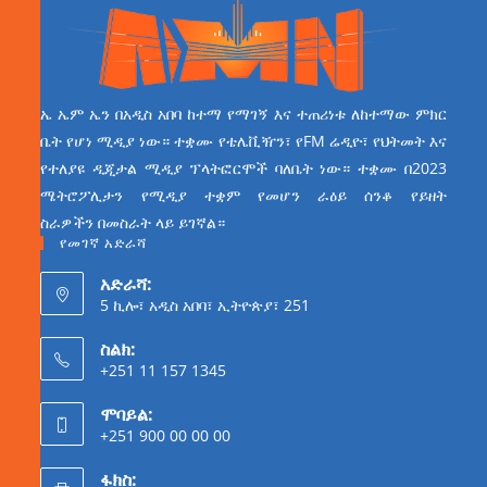
ኤ ኤም ኤን በአዲስ አበባ ከተማ የማገኝ እና ተጠሪነቱ ለከተማው ምክር
ቤት የሆነ ሚዲያ ነው። ተቋሙ የቴሌቪዥን፣ የFM ሬዲዮ፣ የህትመት እና
የተለያዩ ዲጂታል ሚዲያ ፕላትፎርሞች ባለቤት ነው። ተቋሙ በ2023
ሜትሮፖሊታን የሚዲያ ተቋም የመሆን ራዕይ ሰንቆ የይዘት
ስራዎችን በመስራት ላይ ይገኛል።
የመገኛ አድራሻ
አድራሻ:
5 ኪሎ፣ አዲስ አበባ፣ ኢትዮጵያ፣ 251
ስልክ:
+251 11 157 1345
ሞባይል:
+251 900 00 00 00
ፋክስ: