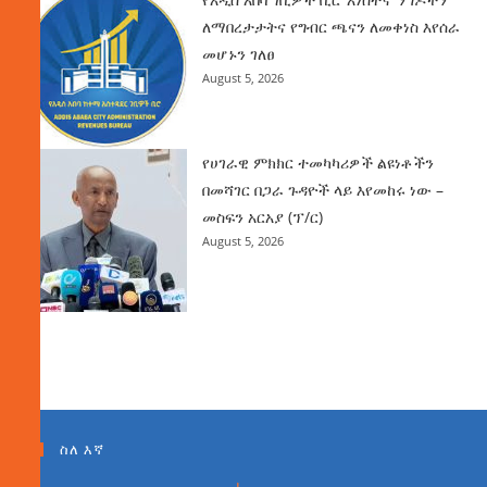
ለማበረታታትና የግብር ጫናን ለመቀነስ እየሰራ
መሆኑን ገለፀ
August 5, 2026
የሀገራዊ ምክክር ተመካካሪዎች ልዩነቶችን
በመሻገር በጋራ ጉዳዮች ላይ እየመከሩ ነው –
መስፍን አርአያ (ፕ/ር)
August 5, 2026
ስለ እኛ