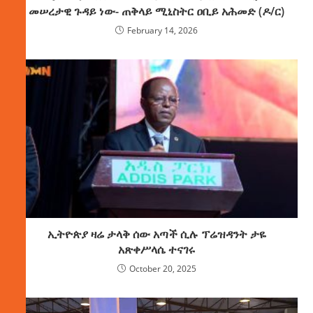
መሠረታዊ ጉዳይ ነው- ጠቅላይ ሚኒስትር ዐቢይ አሕመድ (ዶ/ር)
February 14, 2026
ኢትዮጵያ ዛሬ ታላቅ ሰው አጣች ሲሉ ፕሬዝዳንት ታዬ
አጽቀሥላሴ ተናገሩ
October 20, 2025