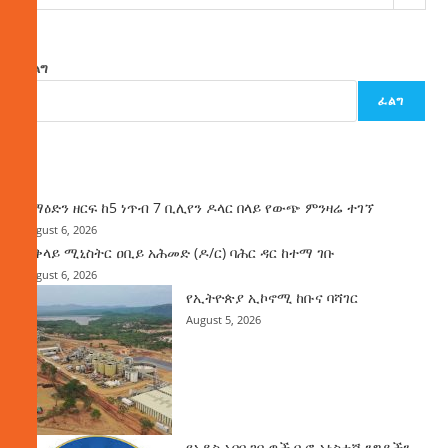
ፈልግ
ፈልግ
ዜና
ከማዕድን ዘርፍ ከ5 ነጥብ 7 ቢሊየን ዶላር በላይ የውጭ ምንዛሬ ተገኘ
August 6, 2026
ጠቅላይ ሚኒስትር ዐቢይ አሕመድ (ዶ/ር) ባሕር ዳር ከተማ ገቡ
August 6, 2026
የኢትዮጵያ ኢኮኖሚ ከቡና ባሻገር
August 5, 2026
የአዲስ አበባ ገቢዎች ቢሮ አነስተኛ ንግዶችን