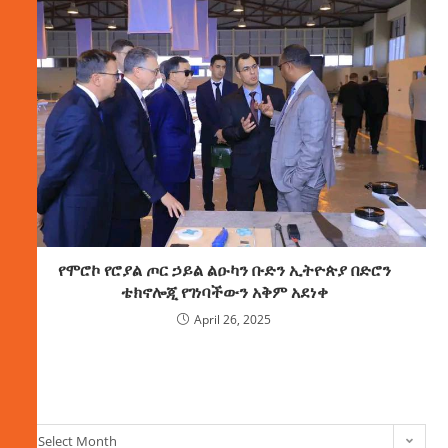
የሞሮኮ የሮያል ጦር ኃይል ልዑካን ቡድን ኢትዮጵያ በድሮን
ቴክኖሎጂ የገነባችውን አቅም አደነቀ
April 26, 2025
ክምችት
Select Month