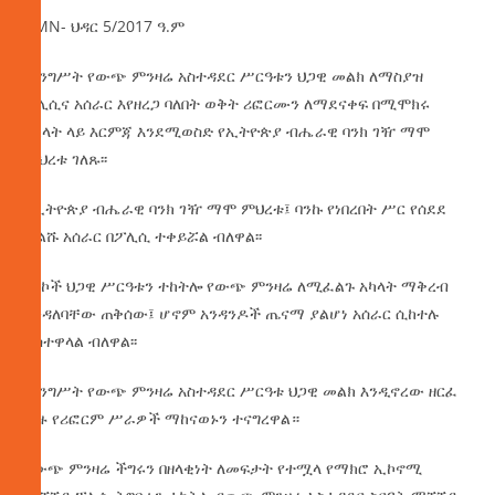
AMN- ህዳር 5/2017 ዓ.ም
መንግሥት የውጭ ምንዛሬ አስተዳደር ሥርዓቱን ህጋዊ መልክ ለማስያዝ
ፖሊሲና አሰራር እየዘረጋ ባለበት ወቅት ሪፎርሙን ለማደናቀፍ በሚሞክሩ
አካላት ላይ እርምጃ እንደሚወስድ የኢትዮጵያ ብሔራዊ ባንክ ገዥ ማሞ
ምህረቱ ገለጹ፡፡
የኢትዮጵያ ብሔራዊ ባንክ ገዥ ማሞ ምህረቱ፤ ባንኩ የነበረበት ሥር የሰደደ
ብልሹ አሰራር በፖሊሲ ተቀይሯል ብለዋል፡፡
ባንኮች ህጋዊ ሥርዓቱን ተከትሎ የውጭ ምንዛሬ ለሚፈልጉ አካላት ማቅረብ
እንዳለባቸው ጠቅሰው፤ ሆኖም አንዳንዶች ጤናማ ያልሆነ አሰራር ሲከተሉ
ይስተዋላል ብለዋል፡፡
መንግሥት የውጭ ምንዛሬ አስተዳደር ሥርዓቱ ህጋዊ መልክ እንዲኖረው ዘርፈ
ብዙ የሪፎርም ሥራዎች ማከናወኑን ተናግረዋል።
የውጭ ምንዛሬ ችግሩን በዘላቂነት ለመፍታት የተሟላ የማክሮ ኢኮኖሚ