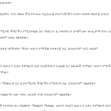
ስታወቀ፡፡
ሚኒስትር ዶ/ር በለጠ ሞላ የተመራ የፌዴራል የሱፐርቪዥን ቡድን አባላት በአቃቂ ቃሊቲ
ኮኖሚያዊ ችግሮችን የሚያቃልሉ እና ግብርናና ኢንዱስትሪን አጣምረው ውጤታማ የሆነ 
ፍጹም አሰፋ ገልጸዋል።
 እቅድ ለማሳካት ማሳያ መሆን የሚችል የተቀናጀ ስራ እንደሆነም ዶ/ር ፍጹም
የአይን ስውራን አዳሪ ትምህርት ቤት ደረጃቸውን የጠበቁ እና ለሌሎች ተሞክሮ መሆን የሚ
 ናቸዉ።
ችን ማህበራዊ እና ኢኮኖሚያዊ ችግሮችን የሚቀርፍ ስራ እንደሆነም ገልጸዋል።
የብልጽግና ሰው ተኮር መርህን ያሳየ እንደሆነም ገልጸዋል።
 የተሃድሶ እና የክህሎት ማበልጸግ ማዕከል፣ ብርሃን የአይን ስውራን አዳሪ ትምህርት ቤት