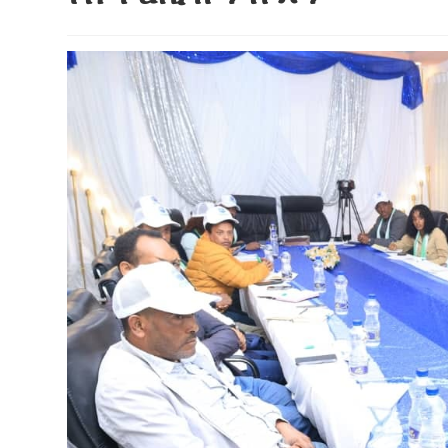
ብልፅግና ፓርቲ የምርጫ ውክልናውን ወደ
ተጨባጭ የልማት ስኬቶች ለመቀየር እየሰራ ነው
2ኛው የአዲስ ሚዲያ ኔትዎርክ አመራሮች እ
ሠራተኞች ስፖርት ፌስቲቫል በቴሌቪዥን ዘ
August 7, 2026
አሸናፊነት ተጠናቀቀ
August 1, 2026