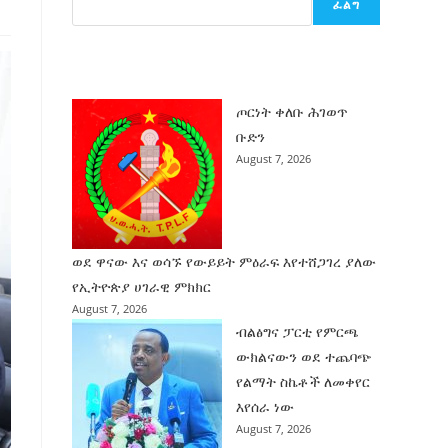
ፈልግ
ሰት
ገንባት
ዜና
ጦርነት ቀለቡ ሕገወጥ
ቡድን
August 7, 2026
ወደ ዋናው እና ወሳኙ የውይይት ምዕራፍ እየተሸጋገረ ያለው
የኢትዮጵያ ሀገራዊ ምክክር
August 7, 2026
ብልፅግና ፓርቲ የምርጫ
ውክልናውን ወደ ተጨባጭ
የልማት ስኬቶች ለመቀየር
እየሰራ ነው
August 7, 2026