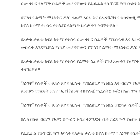
ሰው ተኮር የልማት ስራዎች መሆናቸውን የፌዴራል የሱፐርቪዥን ቡድን አ
በፕላንና ልማት ሚኒስትር ዶ/ር ፍጹም አሰፋ እና በኢኖቬሽንና ቴክኖሎጂ 
ክፍለ ከተማ የተሰሩ የተለያዩ የልማት ስራዎችን ጎብኝተዋል።
በአቃቂ ቃሊቲ ክፍለ ከተማ የተሰሩ ሰው ተኮር ስራዎች ማህበራዊ እና ኢ
መስራት እንደሚቻል ማሳያ መሆናቸውን የፕላንና ልማት ሚኒስትር ዶ/ር 
በአቃቂ ቃሊቲ ክፍለ ከተማ የተሰሩ የልማት ስራዎች የ10 አመቱን የልማት
ተናግረዋል።
“ለነገዋ” የሴቶች ተሀድሶ እና የክህሎት ማበልፀጊያ ማዕከል እና ብርሃን 
እንደሆነ የገለጹት ደግሞ ኢኖቬሽንና ቴክኖሎጂ ሚኒስትር ዶ/ር በለጠ ሞላ
“ለነገዋ” የሴቶች ተሀድሶ እና የክህሎት ማበልፀጊያ ማዕከል የበርካታ ሴቶ
በሌላ በኩል ብርሃን የአይን ስውራን አዳሪ ትምህርት ቤት ደረጃውን የጠበቀ 
የፌዴራል የሱፐርቪዥን አባላት የአቃቂ ቃሊቲ ክፍለ ከተማ ፣ ለነገዋ የሴቶች