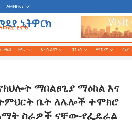
ጂ
AMNPlus
ሚዲያ ኔትዎርክ
የትውልድ ድምፅ
 96.3
ቀጥታ
አዲስ ልሳን
ቢዝነስ
መዝናኛ
ጤና
 የክህሎት ማበልፀጊያ ማዕከል እና
አሕመድ (ዶ/ር)
ንኛ ተተርጉሞ በቅርቡ
ሪ ትምህርት ቤት ለሌሎች ተሞክሮ
ልማት ስራዎች ናቸው-የፌዴራል
 3, 2026