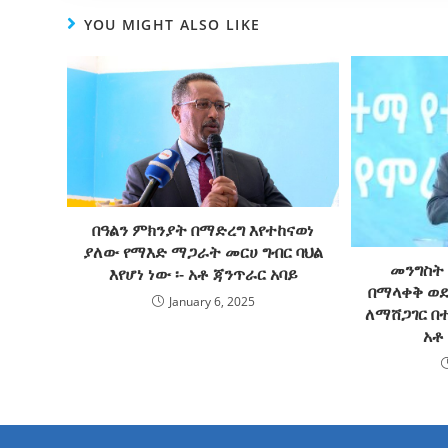
YOU MIGHT ALSO LIKE
በዓልን ምክንያት በማድረግ እየተከናወነ
ያለው የማእድ ማጋራት መርሀ ግብር ባህል
መንግስት
እየሆነ ነው ፡- አቶ ጃንጥራር አባይ
በማላቀቅ ወደ
January 6, 2025
ለማሸጋገር በተ
አቶ