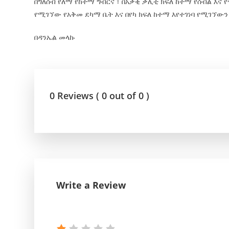
በግለሰብ የለማ የከተማ ግብርና ፣ በአቃቂ ቃሊቲ ክፍለ ከተማ የሰብል እና የ
የሚገኘው የአቅመ ደካማ ቤት እና በየካ ክፍለ ከተማ እየተገነባ የሚገኘውን
በዳንኤል መላኩ
0 Reviews ( 0 out of 0 )
Write a Review