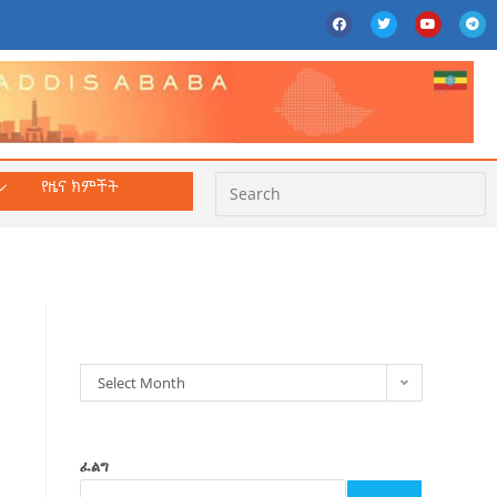
የዜና ክምችት
ክምችት
Select Month
ፈልግ