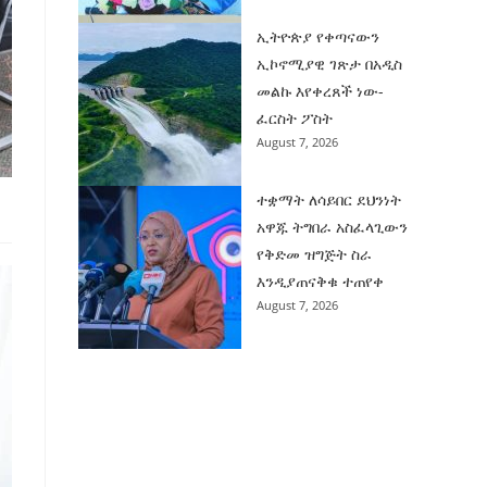
ኢትዮጵያ የቀጣናውን
ኢኮኖሚያዊ ገጽታ በአዲስ
መልኩ እየቀረጸች ነው-
ፈርስት ፖስት
August 7, 2026
ተቋማት ለሳይበር ደህንነት
አዋጁ ትግበራ አስፈላጊውን
የቅድመ ዝግጅት ስራ
እንዲያጠናቅቁ ተጠየቀ
August 7, 2026