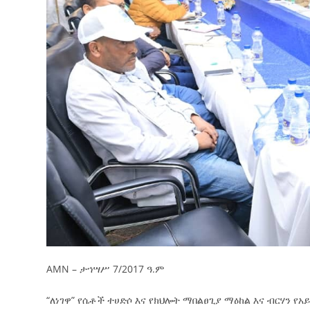
AMN – ታኀሣሥ 7/2017 ዓ.ም
“ለነገዋ” የሴቶች ተሀድሶ እና የክህሎት ማበልፀጊያ ማዕከል እና ብርሃን 