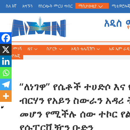
ስለ እኛ
አግኙን
የስርጭት መርሀ ግብር
ማስታወቂያ
ሚቲዎሮሎ
አዲስ 
መነሻ
ዜና
ስፖርት
አዲስ ቴሌቪዥን
ኤፍ ኤም ራዲዮ
ቴክኖሎጂ
“ለነገዋ” የሴቶች ተሀድሶ እና
የጠቅላይ ሚኒስትር ዐቢይ 
«መደመር» መጽሐፍ በቻይ
ብርሃን የአይን ስውራን አዳ
ለንባብ ይበቃል
መሆን የሚችሉ ሰው ተኮር የ
AmnAdmin
July
የሱፐርቪዥን ቡድን