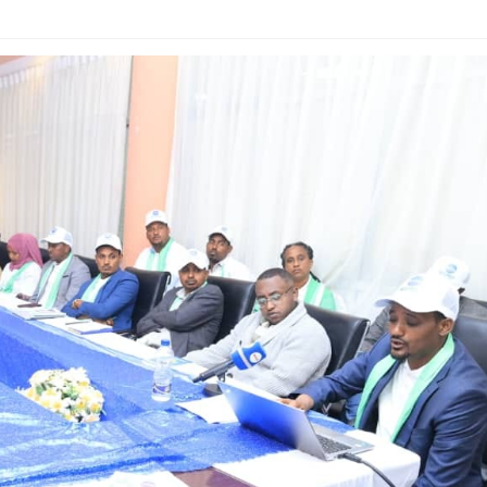
ኢትዮጵያ የቀጣናውን ኢኮኖሚያዊ ገጽታ በአዲስ
አዲስ ሚዲያ ኔትዎርክ በይዘት ስራዎቹ የሀ
መልኩ እየቀረጸች ነው-ፈርስት ፖስት
ተቃውሞ የበዛበት የፊፋ አዲሱ እቅድ
ትርክትን በማረም እና የወል ትርክትን በመ
ና
ሃላፊነቱን እየተወጣ ይገኛል
August 7, 2026
July 30, 2026
ርፍ
AmnAdmin
October 17, 2025