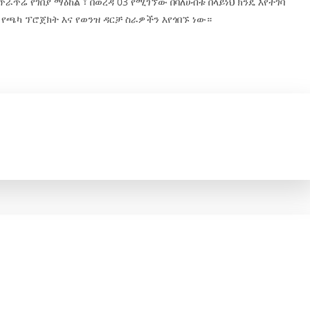
ጥራጥሬ የገበያ ማዕከል ፣ በወረዳ 03 የሚገኘው በባለሀብቱ በላይነህ ክንዴ እየተገባ
 የጫካ ፕሮጀክት እና የወንዝ ዳርቻ ስራዎችን እየጎበኙ ነው።