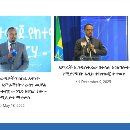
አምራች ኢንዱስትሪው በቀላሉ አገልግሎት
የሚያገኝበት አዲስ ቴክኖሎጂ ተዋወቀ
 ወጣቶችን ከስራ አጥነት
December 9, 2025
 አምራችነትና ራስን መቻል
ቀናጀ መንገድ እየሰራ ነው –
 ሚሊዮን ማቲዎስ
May 18, 2026