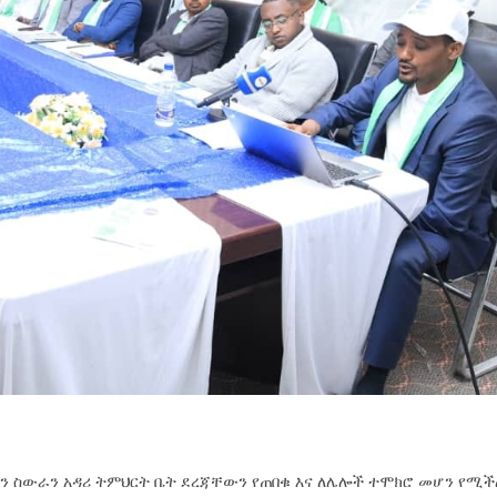
የአይን ስውራን አዳሪ ትምህርት ቤት ደረጃቸውን የጠበቁ እና ለሌሎች ተሞክሮ መሆን የሚ