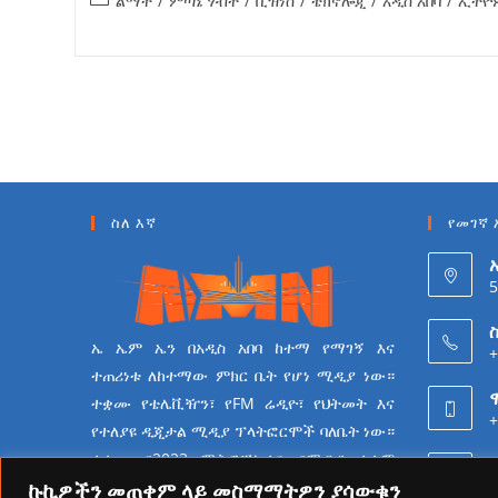
ልማት
/
ምጣኔ ሃብት
/
ቢዝነስ
/
ቴክኖሎጂ
/
አዲስ አበባ
/
ኢትዮ
ስለ እኛ
የመገኛ 
5
ስ
ኤ ኤም ኤን በአዲስ አበባ ከተማ የማገኝ እና
+
ተጠሪነቱ ለከተማው ምክር ቤት የሆነ ሚዲያ ነው።
ተቋሙ የቴሌቪዥን፣ የFM ሬዲዮ፣ የህትመት እና
+
የተለያዩ ዲጂታል ሚዲያ ፕላትፎርሞች ባለቤት ነው።
ተቋሙ በ2023 ሜትሮፖሊታን የሚዲያ ተቋም
6
የመሆን ራዕይ ሰንቆ የይዘት
ኩኪዎችን መጠቀም ላይ መስማማትዎን ያሳውቁን