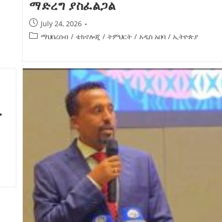
ማድረግ ያስፈልጋል
July 24, 2026
ማህበረሰብ
/
ቴክኖሎጂ
/
ትምህርት
/
አዲስ አበባ
/
ኢትዮጵያ
ት