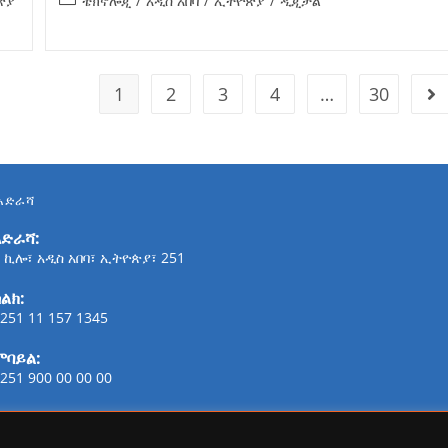
ጵያ
ቴክኖሎጂ
/
አዲስ አበባ
/
ኢትዮጵያ
/
ዲጂታል
1
2
3
4
…
30
አድራሻ
አድራሻ:
 ኪሎ፣ አዲስ አበባ፣ ኢትዮጵያ፣ 251
ልክ:
251 11 157 1345
ሞባይል:
251 900 00 00 00
ፋክስ:
21-254-2147