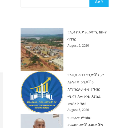
ፈልግ
ሰት
ገንባት
ዜና
የኢትዮጵያ ኢኮኖሚ ከቡና
ባሻገር
August 5, 2026
የአዲስ አበባ ገቢዎች ቢሮ
አነስተኛ ንግዶችን
ለማበረታታትና የግብር
ጫናን ለመቀነስ እየሰራ
መሆኑን ገለፀ
August 5, 2026
የሀገራዊ ምክክር
ተመካካሪዎች ልዩነቶችን