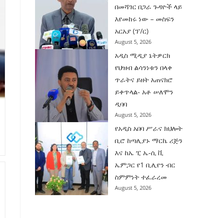
በመሻገር በጋራ ጉዳዮች ላይ
እየመከሩ ነው – መስፍን
አርአያ (ፕ/ር)
August 5, 2026
አዲስ ሚዲያ ኔትዎርክ
የህዝብ ልሳንነቱን በላቀ
ጥራትና ይዘት አጠናክሮ
ይቀጥላል- አቶ ሠለሞን
ዲባባ
August 5, 2026
የአዲስ አበባ ሥራና ክህሎት
ቢሮ ከጣሊያኑ ማርኬ ሪጅን
እና ከኤ ፒ ኤ-ሲ ቪ
ኤምጋር የ1 ቢሊየን ብር
ስምምነት ተፈራረመ
August 5, 2026