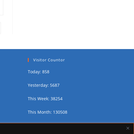
Visitor Countor
Today: 858
Yesterday: 5687
This Week: 38254
This Month: 130508
Total Visitors:
2446178