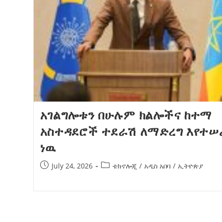
አገልግሎቱን በሁሉም ክልሎችና ከተማ
አስተዳደሮች ተደራሽ ለማድረግ እየተሠ
ነዉ
July 24, 2026
ቴክኖሎጂ
/
አዲስ አበባ
/
ኢትዮጵያ