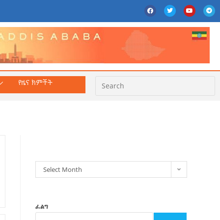
የዜና ክምችት
ክምችት
Select Month
ፈልግ