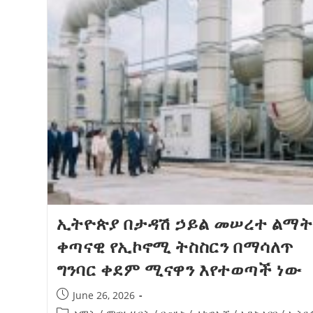
ኢትዮጵያ በታዳሽ ኃይል መሠረተ ልማት
ቀጣናዊ የኢኮኖሚ ትስስርን በማሳለጥ
ግንባር ቀደም ሚናዋን እየተወጣች ነው
June 26, 2026