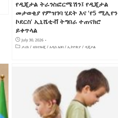
የዲጂታል ትራንስፎርሜሽን፤ የዲጂታል
አዲስ ሚዲያ ኔትዎርክ በይዘት ስራዎቹ የሀ
መታወቂያ የምዝገባ ሂደት እና ‘የ5 ሚሊየን
ተቃውሞ የበዛበት የፊፋ አዲሱ እቅድ
ትርክትን በማረም እና የወል ትርክትን በመ
ና
የቤኒን የዲጂታል ትራንስፎርሜሽን እና ኢኖቬሽን
ኮደርስ’ ኢኒሼቲቭ ትግበራ ተጠናክሮ
ሃላፊነቱን እየተወጣ ይገኛል
July 30, 2026
ርፍ
ሚኒስትር ማሁና አክፕሎጋን የኢፌዴሪ መሶብ
ይቀጥላል
አገልግሎትን ጎበኙ
AmnAdmin
October 17, 2025
July 30, 2026
August 5, 2026
ታሪክ
/
ቴክኖሎጂ
/
አዲስ አበባ
/
ኢትዮጵያ
/
ዲጂታል