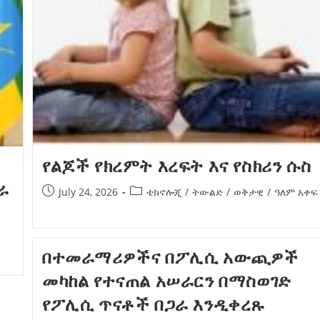
የልጆች የክረምት እረፍት እና የስክሪን ሱስ
ራ
July 24, 2026
ቴክኖሎጂ
/
ትውልድ
/
ወቅታዊ
/
ዓለም አቀፍ
በተመራማሪዎችና በፖሊሲ አውጪዎች
መካከል የተናጠል አሠራርን በማስወገድ
የፖሊሲ ጥናቶች በጋራ እንዲቀረጹ