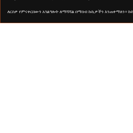
ስራዎችን በመስራት ላይ ይገኛል።
ለርስዎ የምናቀርበውን አገልግሎት ለማሻሻል በማሰብ ኩኪዎችን እንጠቀማለን። 