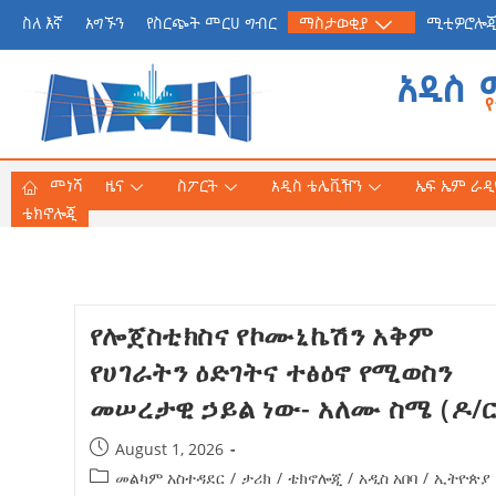
ስለ እኛ
አግኙን
የስርጭት መርሀ ግብር
ማስታወቂያ
ሚቲዎሮሎ
አዲስ 
መነሻ
ዜና
ስፖርት
አዲስ ቴሌቪዥን
ኤፍ ኤም ራዲዮ
ቴክኖሎጂ
የጠቅላይ ሚኒስትር ዐቢይ 
የሎጀስቲክስና የኮሙኒኬሽን አቅም
«መደመር» መጽሐፍ በቻይ
የሀገራትን ዕድገትና ተፅዕኖ የሚወስን
ለንባብ ይበቃል
መሠረታዊ ኃይል ነው- አለሙ ስሜ (ዶ/ር
AmnAdmin
July
August 1, 2026
መልካም አስተዳደር
/
ታሪክ
/
ቴክኖሎጂ
/
አዲስ አበባ
/
ኢትዮጵያ