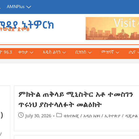
ጂ
AMNPlus
ሚዲያ ኔትዎርክ
የትውልድ ድምፅ
 96.3
ቀጥታ
አዲስ ልሳን
ቢዝነስ
መዝናኛ
ጤና
አሕመድ (ዶ/ር)
ምክትል ጠቅላይ ሚኒስትር አቶ ተመስገን
ንኛ ተተርጉሞ በቅርቡ
ጥሩነህ ያስተላለፉት መልዕክት
)
July 30, 2026
ቴክኖሎጂ
/
አዲስ አበባ
/
ኢትዮጵያ
/
ዲጂታል
 3, 2026
/