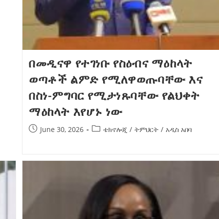
በመዲናዋ የተገነቡ የስዕብና ማዕከላት
ወጣቶች ልምድ የሚለዋወጡባቸው እና
በስነ-ምግባር የሚታነጹባቸው የልህቀት
ማዕከላት እየሆኑ ነው
June 30, 2026
ቴክኖሎጂ
/
ትምህርት
/
አዲስ አበባ