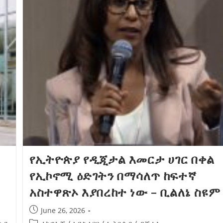
የኢትዮጵያ የዲጂታል እመርታ ሀገር በቀል
የኢኮኖሚ ዕድገትን በማሳለጥ ከፍተኛ
አስተዋጽኦ እያበረከተ ነው – ቢልለኔ ስዩም
June 26, 2026