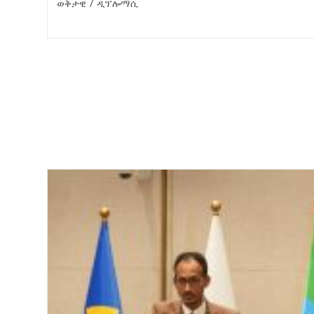
ወቅታዊ
/
ዲፕሎማሲ
የኢትዮጵያ ኢኮኖሚ ከቡና ባሻገር
August 5, 2026
2ኛው የአዲስ ሚዲያ ኔትዎርክ አመራሮች እ
ሠራተኞች ስፖርት ፌስቲቫል በቴሌቪዥን ዘ
አሸናፊነት ተጠናቀቀ
August 1, 2026