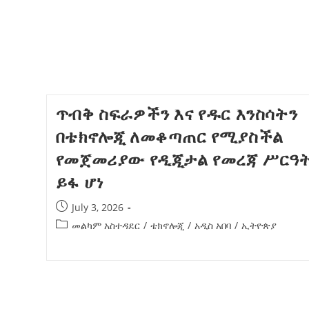
ጥብቅ ስፍራዎችን እና የዱር እንስሳትን
በቴክኖሎጂ ለመቆጣጠር የሚያስችል
የመጀመሪያው የዲጂታል የመረጃ ሥርዓ
ይፋ ሆነ
July 3, 2026
መልካም አስተዳደር
/
ቴክኖሎጂ
/
አዲስ አበባ
/
ኢትዮጵያ