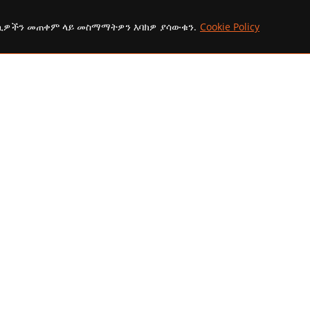
ኢሜይል:
ኩኪዎችን መጠቀም ላይ መስማማትዎን እባክዎ ያሳውቁን.
Cookie Policy
addisaammaa@gmail.com
copyright Ⓒ 2026 Addis Media Network All Rights Reserved.