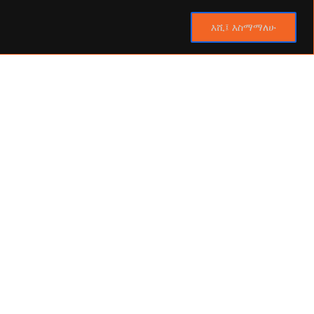
እሺ፤ እስማማለሁ