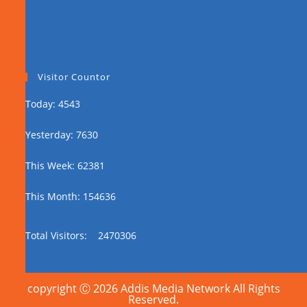
Visitor Countor
Today: 4543
Yesterday: 7630
This Week: 62381
This Month: 154636
Total Visitors:
2470306
copyright Ⓒ 2026 Addis Media Network All Rights
Reserved.