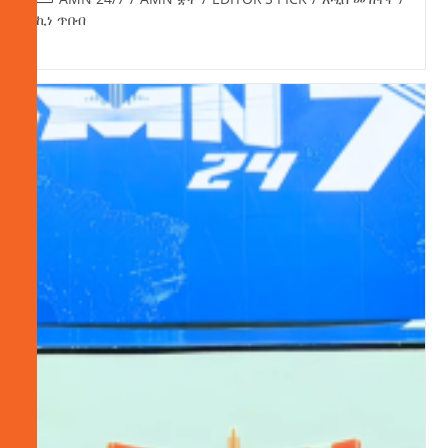
ኪነ ጥበብ