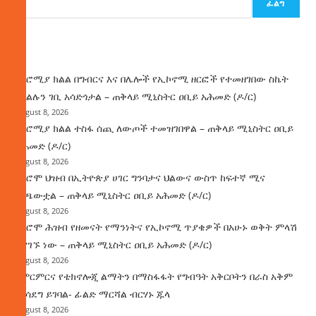
ፈልግ
ዜና
በኦሮሚያ ክልል በግብርና እና በሌሎች የኢኮኖሚ ዘርፎች የተመዘገበው ስኬት
የክልሉን ገቢ አሳድጎታል – ጠቅላይ ሚኒስትር ዐቢይ አሕመድ (ዶ/ር)
August 8, 2026
በኦሮሚያ ክልል ተስፋ ሰጪ ለውጦች ተመዝገበዋል – ጠቅላይ ሚኒስትር ዐቢይ
አሕመድ (ዶ/ር)
August 8, 2026
የኦሮሞ ህዝብ በኢትዮጵያ ሀገር ግንባታና ህልውና ውስጥ ከፍተኛ ሚና
ተጫውቷል – ጠቅላይ ሚኒስትር ዐቢይ አሕመድ (ዶ/ር)
August 8, 2026
የኦሮሞ ሕዝብ የዘመናት የማንነትና የኢኮኖሚ ጥያቄዎች በአሁኑ ወቅት ምላሽ
እያገኙ ነው – ጠቅላይ ሚኒስትር ዐቢይ አሕመድ (ዶ/ር)
August 8, 2026
የምርምርና የቴክኖሎጂ ልማትን በማስፋፋት የግብዓት አቅርቦትን በራስ አቅም
ማሳደግ ይገባል- ፊልድ ማርሻል ብርሃኑ ጁላ
August 8, 2026