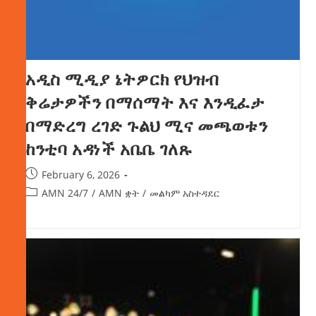
አዲስ ሚዲያ ኔትዎርክ የህዝብ
ቅሬታዎችን በማሰማት እና እንዲፈታ
በማድረግ ረገድ ጉልህ ሚና መጫወቱን
ከንቲባ አዳነች አቤቤ ገለጹ
February 6, 2026
AMN 24/7
/
AMN ቋት
/
መልካም አስተዳደር