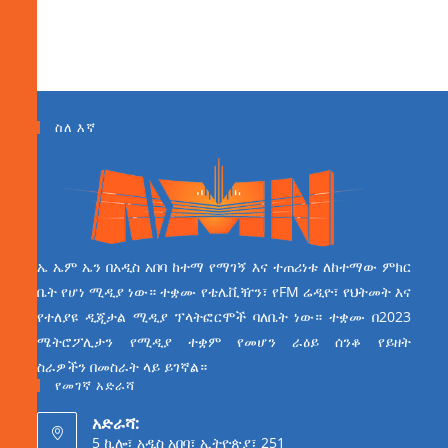
ስለ እኛ
ኤ ኤም ኤን በአዲስ አበባ ከተማ የማገኝ እና ተጠሪነቱ ለከተማው ምክር
ቤት የሆነ ሚዲያ ነው። ተቋሙ የቴሌቪዥን፣ የFM ሬዲዮ፣ የህትመት እና
የተለያዩ ዲጂታል ሚዲያ ፕላትፎርሞች ባለቤት ነው። ተቋሙ በ2023
ሜትሮፖሊታን የሚዲያ ተቋም የመሆን ራዕይ ሰንቆ የይዘት
ስራዎችን በመስራት ላይ ይገኛል።
የመገኛ አድራሻ
አድራሻ:
5 ኪሎ፣ አዲስ አበባ፣ ኢትዮጵያ፣ 251