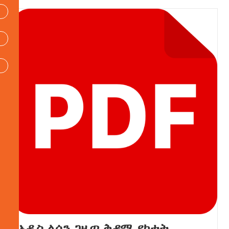
አዲስ ልሳን ጋዜጣ ቅዳሜ የካቲት