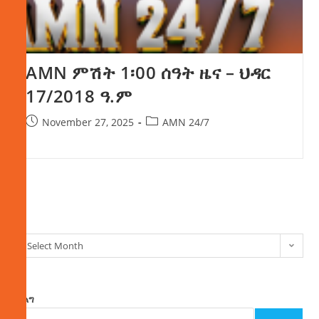
AMN ምሽት 1፡00 ሰዓት ዜና – ህዳር
17/2018 ዓ.ም
November 27, 2025
AMN 24/7
ክምችት
Select Month
ፈልግ