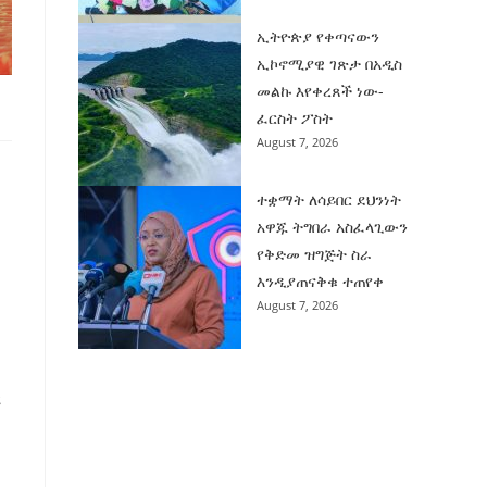
ኢትዮጵያ የቀጣናውን
ኢኮኖሚያዊ ገጽታ በአዲስ
መልኩ እየቀረጸች ነው-
ፈርስት ፖስት
August 7, 2026
ተቋማት ለሳይበር ደህንነት
አዋጁ ትግበራ አስፈላጊውን
የቅድመ ዝግጅት ስራ
እንዲያጠናቅቁ ተጠየቀ
August 7, 2026
ሪ