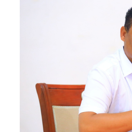
ብልፅግና ፓርቲ የምርጫ ውክልናውን ወደ
ተጨባጭ የልማት ስኬቶች ለመቀየር እየሰራ ነው
2ኛው የአዲስ ሚዲያ ኔትዎርክ አመራሮች እ
ሠራተኞች ስፖርት ፌስቲቫል በቴሌቪዥን ዘ
August 7, 2026
አሸናፊነት ተጠናቀቀ
August 1, 2026