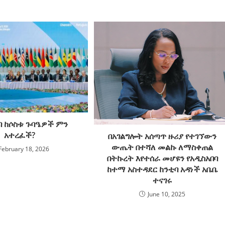
ባ ከሶስቱ ጉባዔዎች ምን
አተረፈች?
በአገልግሎት አሰጣጥ ዙሪያ የተገኘውን
ውጤት በተሻለ መልኩ ለማስቀጠል
February 18, 2026
በትኩረት እየተሰራ መሆዩን የአዲስአበባ
ከተማ አስተዳደር ከንቲባ አዳነች አቤቤ
ተናገሩ
June 10, 2025