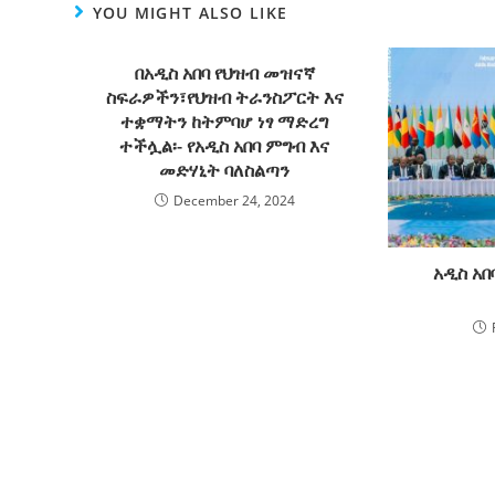
YOU MIGHT ALSO LIKE
በአዲስ አበባ የህዝብ መዝናኛ
ስፍራዎችን፣የህዝብ ትራንስፖርት እና
ተቋማትን ከትምባሆ ነፃ ማድረግ
ተችሏል፡- የአዲስ አበባ ምግብ እና
መድሃኒት ባለስልጣን
December 24, 2024
አዲስ አበ