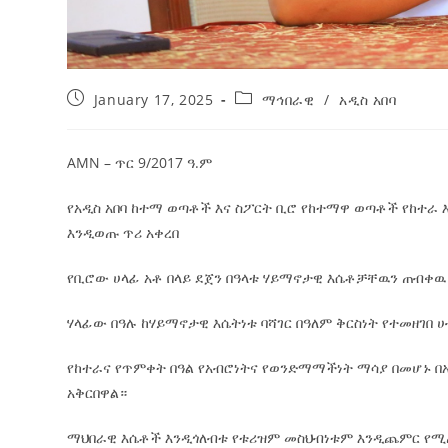
January 17, 2025
ማኅበራዊ
/
አዲስ አበባ
AMN – ጥር 9/2017 ዓ.ም
የአዲስ አበባ ከተማ ወጣቶች እና ስፖርት ቢሮ የከተማዋ ወጣቶች የከተራ
እንዲወጡ ጥሪ አቀረበ
የቢሮው
ሀላፊ አቶ በላይ ደጀን በዓላቱ ሃይማኖታዊ እሴቶቻቸዉን ጠብቀዉ 
ሃላፊው በዓሉ ከሃይማኖታዊ እሴትነቱ ባሻገር በዓለም ቅርስነት የተመዘገበ 
የከተራና የጥምቀት በዓል የአብሮነትና የወንድማማችነት ማሳያ በመሆኑ በ
አቅርበዋል።
ማህበራዊ እሴቶች እንዲጎለብቱ የቱሪዝም መስህብነቱም እንዲጨምር የሚጠ