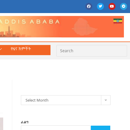
የዜና ክምችት
ክምችት
Select Month
ፈልግ