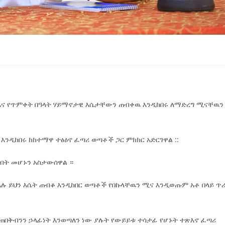
 እና የጥምቀት በዓላት ሃይማኖታዊ እሴታቸውን ጠብቀዉ እንዲከበሩ ለማድረግ ሚናቸዉን
እንዲከበሩ ከከተማዋ ተፅዕኖ ፈጣሪ ወጣቶች ጋር ምክክር አድርገዋል ::
ሀብት መሆኑን አስታውሰዋል ።
አሉ ይህን እሴት ጠብቆ እንዲከበር ወጣቶች የበኩላቸዉን ሚና እንዲወጡም አቶ በላይ ጥ
በቅብንን ኃላፊነት እንወጣለን ነው ያሉት የውይይቱ ተሳታፊ የሆኑት ተጽእኖ ፈጣሪ