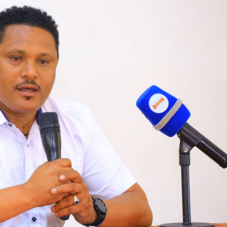
ኢትዮጵያ የቀጣናውን ኢኮኖሚያዊ ገጽታ በአዲስ
አዲስ ሚዲያ ኔትዎርክ በይዘት ስራዎቹ የሀ
መልኩ እየቀረጸች ነው-ፈርስት ፖስት
ተቃውሞ የበዛበት የፊፋ አዲሱ እቅድ
ትርክትን በማረም እና የወል ትርክትን በመ
ና
ሃላፊነቱን እየተወጣ ይገኛል
August 7, 2026
July 30, 2026
ርፍ
AmnAdmin
October 17, 2025