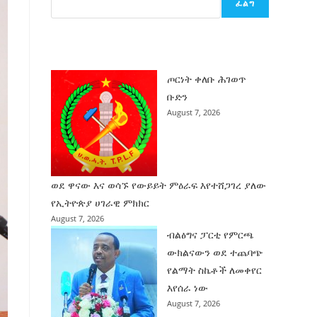
ፈልግ
ሰት
ገንባት
ዜና
ጦርነት ቀለቡ ሕገወጥ
ቡድን
August 7, 2026
ወደ ዋናው እና ወሳኙ የውይይት ምዕራፍ እየተሸጋገረ ያለው
የኢትዮጵያ ሀገራዊ ምክክር
August 7, 2026
ብልፅግና ፓርቲ የምርጫ
ውክልናውን ወደ ተጨባጭ
የልማት ስኬቶች ለመቀየር
እየሰራ ነው
August 7, 2026