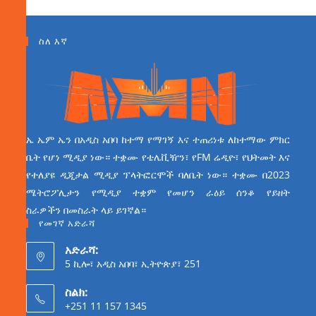
ስለ እኛ
ኤ ኤም ኤን በአዲስ አበባ ከተማ የማገኝ እና ተጠሪነቱ ለከተማው ምክር
ቤት የሆነ ሚዲያ ነው። ተቋሙ የቴሌቪዥን፣ የFM ሬዲዮ፣ የህትመት እና
የተለያዩ ዲጂታል ሚዲያ ፕላትፎርሞች ባለቤት ነው። ተቋሙ በ2023
ሜትሮፖሊታን የሚዲያ ተቋም የመሆን ራዕይ ሰንቆ የይዘት
ስራዎችን በመስራት ላይ ይገኛል።
የመገኛ አድራሻ
አድራሻ:
5 ኪሎ፣ አዲስ አበባ፣ ኢትዮጵያ፣ 251
ስልክ:
+251 11 157 1345