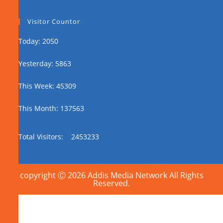
Visitor Countor
Today: 2050
Yesterday: 5863
This Week: 45309
This Month: 137563
Total Visitors:
2453233
copyright Ⓒ 2026 Addis Media Network All Rights
Reserved.