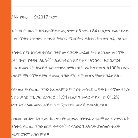
AMN- የካቲት 19/2017 ዓ.ም
ባለፉት ሰባት ወራት ከሸቀጦች የወጪ ንግድ ከ3 ነጥብ 84 ቢሊዮን ዶላር በላይ
ገቢ መገኘቱን የንግድና ቀጣናዊ ትስስር ሚኒስትር ዶክተር ካሣሁን ጎፌ ገለጹ።
ሚኒስትሩ በማኀበራዊ ትስስር ገፃቸው ባጋሩት መልዕክት ፤ ለገቢው መገኘት
ወርቅ፣ ቡና፣ የቅባት እህሎች፣ ኤሌክትሪክ እና የቁም እንስሳት ኤክስፖርት
ለውጤቱ መገኘት ከፍቸኛ አስተዋጽኦ በማበርከት የእቅዳቸውን ከ100% በላይ
አፈጻጸም ማስገኘት የቻሉ የወጪ ንግድ ምርቶች መሆናቸውን ገልጸዋል።
የሰባት ወራት የወጪ ንግድ አፈጻጸም አምና በተመሳሳይ ወቅት ከተገኘው የ1.9
ቢሊዮን ዶላር ገቢ ጋር ሲነፃፀር የ1.94 ቢሊዮን ዶላር ወይም የ101.2%
ብልጫ እንዳለዉ መናገራቸውን የሚኒስቴሩ መረጃ ያመላክታል።
አፈፃፀሙ ይበልጥ እንዲጠናከር ጥብቅ ድጋፍና ክትትል እንደሚደረጉ የተናገሩት
ሚኒስትሩ የወጪ ንግድ ዘርፍ ተዋናዮችና ባለድርሻ አካላት ያለሰለሰ ጥረት
እንዲያደርጉም አሳስበዋል።