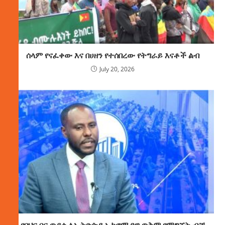
ሰላም የናፈቀው እና በሀዘን የተሰበረው የትግራይ እናቶች ልብ
July 20, 2026
የባህር በር ጥያቄ ለኢትዮጵያ ኢኮኖሚያዊ ጥቅም የማግኘት ብቻ