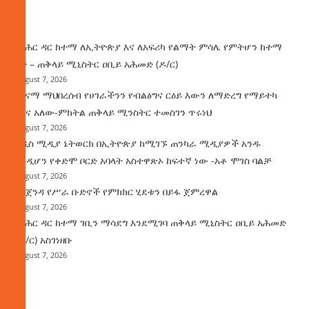
ዜና
የባሕር ዳር ከተማ ለኢትዮጵያ እና ለአፍሪካ የልማት ምሳሌ የምትሆን ከተማ
ነች – ጠቅላይ ሚኒስትር ዐቢይ አሕመድ (ዶ/ር)
August 7, 2026
ጤናማ ማህበረሰብ የሀገራችንን የብልፅግና ርዕይ እውን ለማድረግ የማይተካ
ሚና አለው-ምክትል ጠቅላይ ሚንስትር ተመስገን ጥሩነህ
August 7, 2026
አዲስ ሚዲያ ኔትወርክ በኢትዮጵያ ከሚገኙ ጠንካራ ሚዲያዎች አንዱ
እንዲሆን የቀድሞ ቦርድ አባላት አስተዋጽኦ ከፍተኛ ነው -አቶ ሞገስ ባልቻ
August 7, 2026
የአጀንዳ የሥራ ቡድኖች የምክክር ሂደቱን በይፋ ጀምረዋል
August 7, 2026
የባሕር ዳር ከተማ ገቢን ማሳደግ እንደሚገባ ጠቅላይ ሚኒስትር ዐቢይ አሕመድ
(ዶ/ር) አስገነዘቡ
August 7, 2026