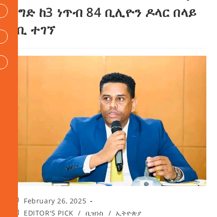
ንግድ ከ3 ነጥብ 84 ቢሊዮን ዶላር በላይ
ገቢ ተገኘ
February 26, 2025
EDITOR'S PICK
/
ቢዝነስ
/
ኢትዮጵያ