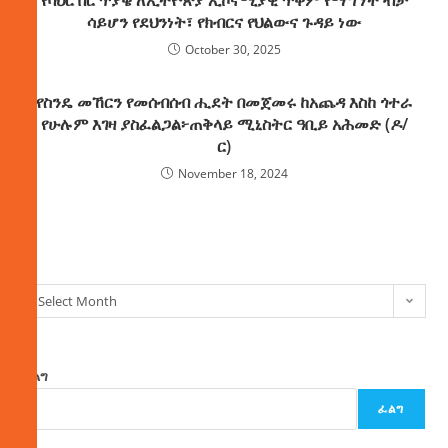
ሳይሆን የደህንነት፣ የክብርና የህልውና ጉዳይ ነው
October 30, 2025
የስንዴ መኸርን የመሰብሰብ ሒደት በመጀመሩ ከአጨዳ እስከ ጎተራ
የሁሉም እገዛ ያስፈልጋል፦ጠቅላይ ሚኒስትር ዓቢይ አሕመድ (ዶ/
ር)
November 18, 2024
ክምችት
Select Month
ፈልግ
ፈልግ