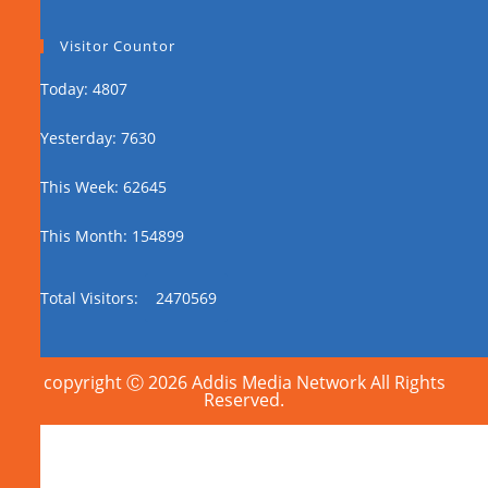
Visitor Countor
Today: 4807
Yesterday: 7630
This Week: 62645
This Month: 154899
Total Visitors:
2470569
copyright Ⓒ 2026 Addis Media Network All Rights
Reserved.