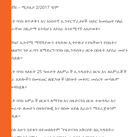
AMN – ሚያዚያ 2/2017 ዓ/ም
ስኬት ባንክ ለጥቃቅን እና አነስተኛ ኢንተርፕራይዞች ብድር ከመስጠት ባለፈ
በስራቸው ስኬታማ እንዲሆኑ እየሰራ እንደሚገኝ አስታወቀ፡፡
የማክሮ ኢኮኖሚ ማሻሻያውን ተከትሎ ኢትዮጵያ የያዘችውን የስኬትና
የብልፅግና ጉዞ ፈጣን ለማድረግ ባንኩ በኢንዱስትሪ ዘርፉ በስፋት እየሰራ መሆኑ
ተነስቷል።
ስኬት ባንክ ላለፉት 25 ዓመታት ለአምራች ኢንዱስትሪ ዘርፍ እና ለአምራቾች
የስራ እድሎችን በመፍጠር ለበርካቶች ህይወት መቀየር መሰረት መጣሉም
ተመላክቷል።
ስኬት ባንክ አምራች ዘርፉን ለማገዝ እና በፋይናንስ ዘርፉ ተወዳዳሪ እና
ተመራጭ ለመሆን በቴክኖሎጂ እና በሰው ሀይል እራሱን ማደራጀቱንም
ገልጿል።
የእስከ አሁን ሂደቱን በተመለከተም “የፋይናንስ አቅርቦት ለኢንዱስትሪ