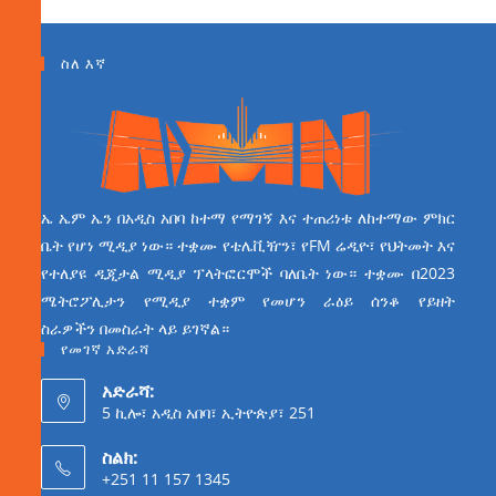
ስለ እኛ
ኤ ኤም ኤን በአዲስ አበባ ከተማ የማገኝ እና ተጠሪነቱ ለከተማው ምክር
ቤት የሆነ ሚዲያ ነው። ተቋሙ የቴሌቪዥን፣ የFM ሬዲዮ፣ የህትመት እና
የተለያዩ ዲጂታል ሚዲያ ፕላትፎርሞች ባለቤት ነው። ተቋሙ በ2023
ሜትሮፖሊታን የሚዲያ ተቋም የመሆን ራዕይ ሰንቆ የይዘት
ስራዎችን በመስራት ላይ ይገኛል።
የመገኛ አድራሻ
አድራሻ:
5 ኪሎ፣ አዲስ አበባ፣ ኢትዮጵያ፣ 251
ስልክ:
+251 11 157 1345