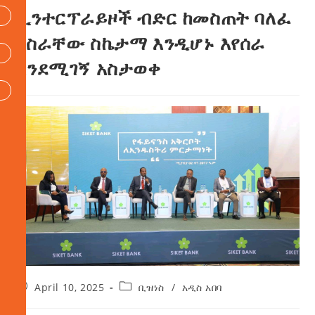
ኢንተርፕራይዞች ብድር ከመስጠት ባለፈ
በስራቸው ስኬታማ እንዲሆኑ እየሰራ
እንደሚገኝ አስታወቀ
April 10, 2025
ቢዝነስ
/
አዲስ አበባ