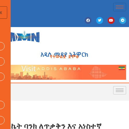
X
አዲስ ሚዲያ ኔትዎርክ
የትውልድ ድምፅ
ስኬት ባንክ ለጥቃቅን እና አነስተኛ