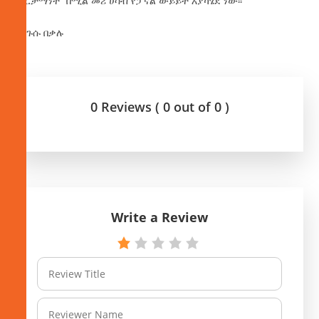
ምርታማነት” በሚል መሪ ሀሳብ የፓናል ውይይት እያካሄደ ነው፡፡
በንጉሱ በቃሉ
0 Reviews ( 0 out of 0 )
Write a Review