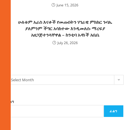
June 15, 2026
ሁለቱም አራስ እናቶች የመጡበትን ሃገራዊ ምክክር ጉባኤ
ያለምንም ችግር አሳክተው እንዲመለሱ ማረፍያ
አዘጋጅተንላቸዋል – ከንቲባ አዳነች አቤቤ
July 26, 2026
ክምችት
Select Month
ፈልግ
ፈልግ