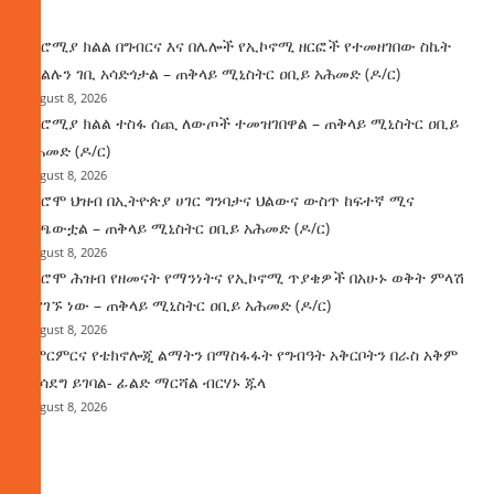
ዜና
በኦሮሚያ ክልል በግብርና እና በሌሎች የኢኮኖሚ ዘርፎች የተመዘገበው ስኬት
የክልሉን ገቢ አሳድጎታል – ጠቅላይ ሚኒስትር ዐቢይ አሕመድ (ዶ/ር)
August 8, 2026
በኦሮሚያ ክልል ተስፋ ሰጪ ለውጦች ተመዝገበዋል – ጠቅላይ ሚኒስትር ዐቢይ
አሕመድ (ዶ/ር)
August 8, 2026
የኦሮሞ ህዝብ በኢትዮጵያ ሀገር ግንባታና ህልውና ውስጥ ከፍተኛ ሚና
ተጫውቷል – ጠቅላይ ሚኒስትር ዐቢይ አሕመድ (ዶ/ር)
August 8, 2026
የኦሮሞ ሕዝብ የዘመናት የማንነትና የኢኮኖሚ ጥያቄዎች በአሁኑ ወቅት ምላሽ
እያገኙ ነው – ጠቅላይ ሚኒስትር ዐቢይ አሕመድ (ዶ/ር)
August 8, 2026
የምርምርና የቴክኖሎጂ ልማትን በማስፋፋት የግብዓት አቅርቦትን በራስ አቅም
ማሳደግ ይገባል- ፊልድ ማርሻል ብርሃኑ ጁላ
August 8, 2026