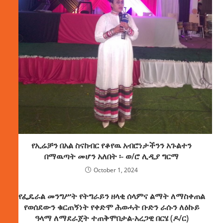
የኢሬቻን በአል ስናከብር የቆየዉ አብሮነታችንን አጉልተን
በማዉጣት መሆን አለበት ፡- ወ/ሮ ሊዲያ ግርማ
October 1, 2024
የፌዴራል መንግሥት የትግራይን ዘላቂ ሰላምና ልማት ለማስቀጠል
የወሰደውን ቁርጠኝነት የቀድሞ ሕወሓት ቡድን ራሱን ለዕኩይ
ዓላማ ለማደራጀት ተጠቅሞበታል-አረጋዊ በርሄ (ዶ/ር)