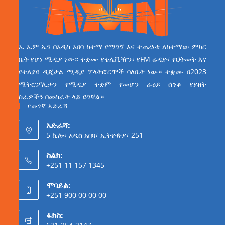
ኤ ኤም ኤን በአዲስ አበባ ከተማ የማገኝ እና ተጠሪነቱ ለከተማው ምክር
ቤት የሆነ ሚዲያ ነው። ተቋሙ የቴሌቪዥን፣ የFM ሬዲዮ፣ የህትመት እና
የተለያዩ ዲጂታል ሚዲያ ፕላትፎርሞች ባለቤት ነው። ተቋሙ በ2023
ሜትሮፖሊታን የሚዲያ ተቋም የመሆን ራዕይ ሰንቆ የይዘት
ስራዎችን በመስራት ላይ ይገኛል።
የመገኛ አድራሻ
አድራሻ:
5 ኪሎ፣ አዲስ አበባ፣ ኢትዮጵያ፣ 251
ስልክ:
+251 11 157 1345
ሞባይል:
+251 900 00 00 00
ፋክስ: