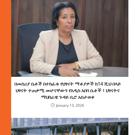
በመስሪያ ቤቶች በተከፈቱ የህፃናት ማቆያዎች ከ14 ሺህ በላይ
ህፃናት ተጠቃሚ መሆናቸውን የአዲስ አበባ ሴቶች ፣ ህፃናትና
ማህበራዊ ጉዳይ ቢሮ አስታወቀ
January 13, 2026