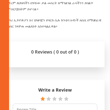
በማረም ለህዝባችን በገባነው ቃል መሰረት ለማገልገል ራሳችንን ይበልጥ
የምናዘጋጅበትም ይሆናል።
ፈጣሪ ኢትዮጵያን እና ህዝቦቿን ይባርክ ሲሉ ከንቲባ አዳነች አቤቤ በማህበራዊ
ትስስር ገጻቸዉ መልእክት አስተላልፈዋል፡፡
0 Reviews ( 0 out of 0 )
Write a Review