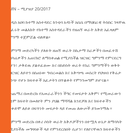
AMN – ሚያዝያ 20/2017
የአዲስ አበባ ከተማ አስተዳደር ከንቲባ አዳነች አቤቤ በማህበራዊ ትስስር ገጻቸዉ
በሰፈሩት መልእክት የከተማ አስተዳደራችን የዘጠኝ ወራት እቅድ አፈጻጸም
ግምገማ ተጀምሯል ብለዋል፡፡
በግምገማ መድረካችን ያለፉት ዘጠኝ ወራት ስኬታማ ስራዎችን በመፈተሽ
ጥንካሬዎችን አጠናክሮ ለማስቀጠል የሚያስችል ዝርዝር ግምገማ የምናደርግ
ሲሆን፣ ታቅደዉ ያልተፈፀሙ እና በስድስት ወራት የስራ ግምገማችን ወቅት
በዝርዝር ለይተን በሰጠነው ግብረመልስ እና አቅጣጫ መሰረት የህዝብ የቅሬታ
ምንጭ የሆኑ ክፍተቶች አፈታትን በጥልቀት የምንገመግም ይሆናል።
በተጨማሪ በመድረኩ የአመራራችንን ችግር የመፍታት አቅም፣ የሚመራውን
ተቋም ክፍተት በመለየት ምን ያህል ማሻሻል እንደቻለ እና ክፍተቶችን
አስቀድሞ ለይቶ በፍጥነት መፍታት ላይ የመጡ ለውጦች ይገመገማሉ።
የግምገማ መድረኩ በቀሪ ሶስት ወራት እቅዶቻችንን በተሟላ ሁኔታ ለማሳካት
የሚያስችሉ መግባባቶች ላይ የምንደርስበት ሲሆን፣ የለየናቸዉን ክፍተቶችን