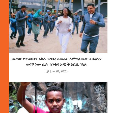
ጤናው የተጠበቀ፣ አካሉ የዳበረ አመራር ለምናልመው ብልፅግና
ወሳኝ ነው ሲሉ ከንቲባ አዳነች አቤቤ ገለጹ
July 20, 2025