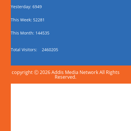
Yesterday: 6949
This Week: 52281
This Month: 144535
Total Visitors:
2460205
copyright Ⓒ 2026 Addis Media Network All Rights
Reserved.