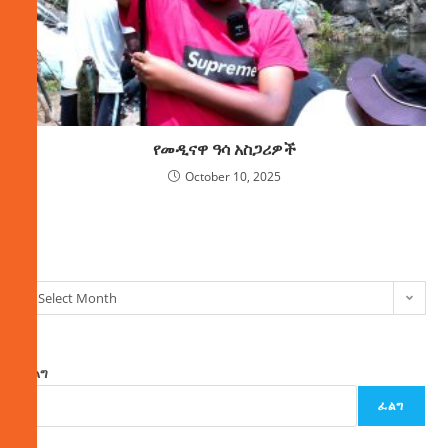
የመዲናዋ ዓሳ አስጋሪዎች
October 10, 2025
ክምችት
Select Month
ፈልግ
ፈልግ