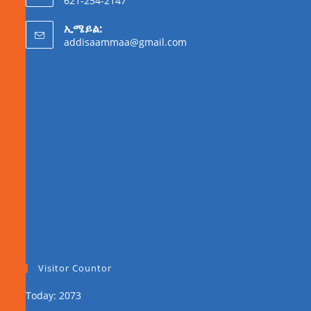
621-254-2147
ኢሜይል:
addisaammaa@gmail.com
Visitor Countor
Today: 2073