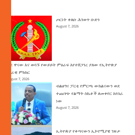
ዜና
ጦርነት ቀለቡ ሕገወጥ ቡድን
August 7, 2026
ወደ ዋናው እና ወሳኙ የውይይት ምዕራፍ እየተሸጋገረ ያለው የኢትዮጵያ
ሀገራዊ ምክክር
August 7, 2026
ብልፅግና ፓርቲ የምርጫ ውክልናውን ወደ
ተጨባጭ የልማት ስኬቶች ለመቀየር እየሰራ
ነው
August 7, 2026
ኢትዮጵያ የቀጣናውን ኢኮኖሚያዊ ገጽታ