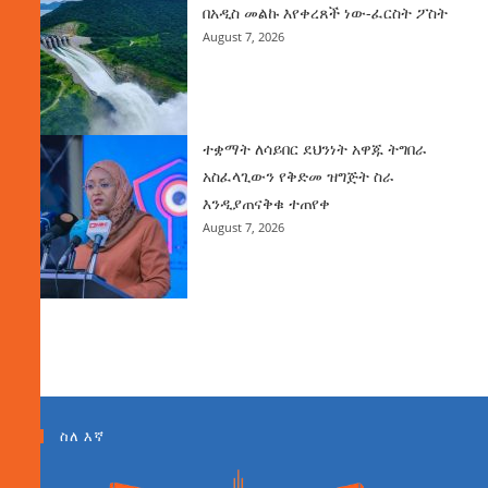
በአዲስ መልኩ እየቀረጸች ነው-ፈርስት ፖስት
August 7, 2026
ተቋማት ለሳይበር ደህንነት አዋጁ ትግበራ
አስፈላጊውን የቅድመ ዝግጅት ስራ
እንዲያጠናቅቁ ተጠየቀ
August 7, 2026
ስለ እኛ