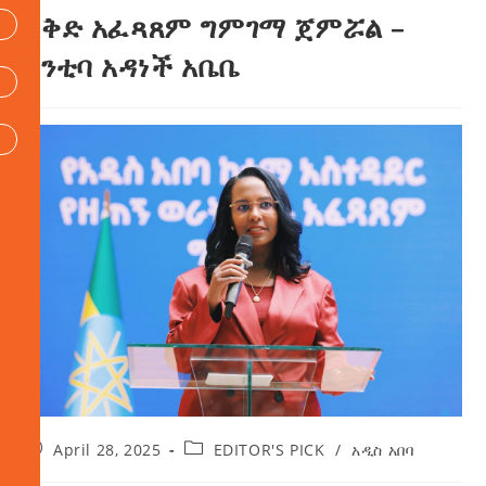
እቅድ አፈጻጸም ግምገማ ጀምሯል –
ከንቲባ አዳነች አቤቤ
April 28, 2025
EDITOR'S PICK
/
አዲስ አበባ