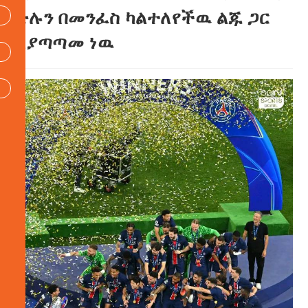
ድሉን በመንፈስ ካልተለየችዉ ልጁ ጋር
እያጣጣመ ነዉ