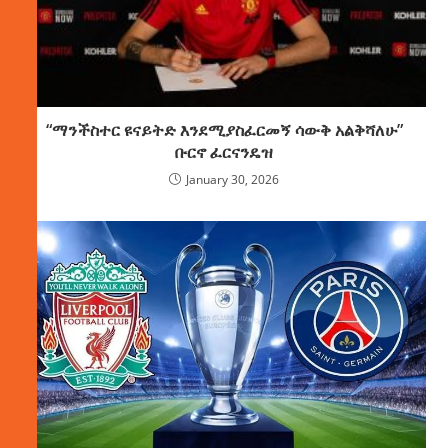
“ማንችስተር ዩናይትድ እንደሚያስፈርመኝ ሳውቅ አልቅሻለሁ”
ቡርኖ ፈርናንዴዝ
January 30, 2026