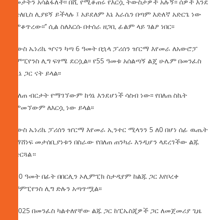
ዓመታትን አሳልፋለች፡፡ በሺ የሚቆጠሩ የእርሷ ትውስታዎች አሉኝ፡፡ ሰዎች እንደ
እድለቢስ ሊያዩኝ ይችላሉ ፤ አይደለም እኔ እራሴን በጣም እድለኛ አድርጌ ነው
የምቆጥረው፡፡’’ ሲል ስለእርሱ በተሰራ ዘጋቢ ፊልም ላይ ገልፆ ነበር፡፡
ሊውስ ኤነሪኬ ዣናን ካጣ 6 ዓመት በኋላ ፓሪሰን ዠርማ እየመራ ለአውሮፓ
ቻምፒየንስ ሊግ ፍፃሜ ደርሷል፡፡ የ55 ዓመቱ አሰልጣኝ ልጄ ሁሌም በመንፈስ
ከእኔ ጋር ናት ይላል፡፡
የበለጠ ብርታት የማገኘውም ከጎኔ እንደሆነች ሳስብ ነው፡፡ የበለጠ ስኬት
የምመኘውም ለእርሷ ነው ይላል፡፡
ሊውስ ኤነሪኬ ፓሪሰን ዠርማ እየመራ ኢንተር ሚላንን 5 ለ0 በሆነ ሰፊ ዉጤት
በማሸነፍ መታሰቢያነቱን በስራው የበለጠ ጠንካራ እንዲሆን ላደረገችው ልጁ
አድርጓል።
ከ10 ዓመት በፊት በበርሊን ኦሊምፒክ ስታዲየም ከልጁ ጋር እየቦረቀ
የቻምፒየንስ ሊግ ድሉን አጣጥሟል፡፡
በ2025 በመንፈስ ካልተለየቸው ልጁ ጋር ከፒኤስጂዎች ጋር ለመጀመሪያ ጊዜ