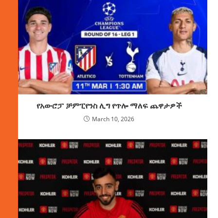
የአውሮፓ ቻምፒየንስ ሊግ የጥሎ ማለፍ ጨዋታዎች
March 10, 2026