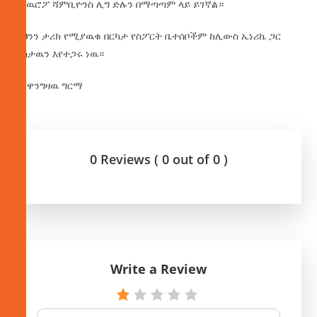
የአዉሮፖ ሻምቢዮንስ ሊግ ድሉን በማጣጣም ላይ ይገኛል።
ይህንን ታሪክ የሚያዉቁ በርካታ የስፖርት ቤተሰቦችም ከሊውስ ኤነሪኬ ጋር
ደስታዉን እየተጋሩ ነዉ።
በሸዋንግዛዉ ግርማ
0 Reviews ( 0 out of 0 )
Write a Review