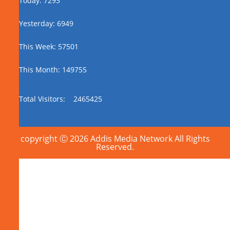
Today: 7293
Yesterday: 6949
This Week: 57501
This Month: 149755
Total Visitors:
2465425
copyright Ⓒ 2026 Addis Media Network All Rights
Reserved.