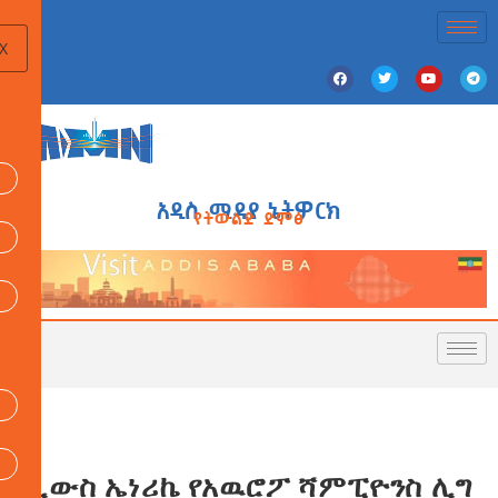
X
አዲስ ሚዲያ ኔትዎርክ
የትውልድ ድምፅ
ሊውስ ኤነሪኬ የአዉሮፖ ሻምፒዮንስ ሊግ