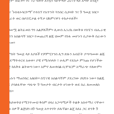
ልጅም ነበረች፡፡ ገና 10 ዓመት እንኳን ሳይሞላት 2019 ላይ አጣት እንጂ፡፡
ዣና ’’ኦስቴኦሳርኮማ’’ የተሰኘ የአጥንት ካንሰር ሲይዛት ገና 9 ዓመቷ ነበር፡፡
ለአራት ወር በሆስፒታል ተኝታ ህክምናዋን ተከታተለች፡፡
ከህመሟ ልትፈወስ ግን አልቻለችም፡፡ ሊውስ ኤነሪኬ በወቅቱ የስፔን ብሔራዊ
ቡድን አሰልጣኝ ነበር፡፡ የመጨረሻ ልጁ ህመም የከፋ መሆኑን ሲያውቅ ስራውን
አቆመ፡፡
አምስት ዓመቷ ላይ እያለች የቻምፒየንስ ሊግ ድሉን አብሯት ያጣጣመው ልጁ
እንደማትተርፍ አወቀ፡፡ ያቺ የሚሳሳላት ፤ ሁሌም የደስታ ምንጩ የሆነችው
ልጅ ከእቅፉ ልትወጣ ነው፡፡ አምኖ ለመቀበል ቢቸገርም አማራጭ የለውም፡፡
እራሱን ማጠንከር አለበት፡፡ ስፔናዊ አሰልጣኝም ያደረገው ይህንኑ ነው፡፡ ከልጁ
ጋር ያሳለፋቸው ጣፋጭ 9 ዓመታት ብርታት ሆነውት ወደ ስራ ለመመለስ
ወሰነ፡፡
’’በሕይወትህ የሚገጥሙህ ቅስም ሰባሪ አጋጣሚዎች ትልቅ አስተማሪ ናቸው፡፡
ብዙ ሰዎች ልጅህን በ9 ዓመቷ አጥተሃት ይሉኛል፡፡ ልጄ ከእኔ ጋር ድንቅ 9