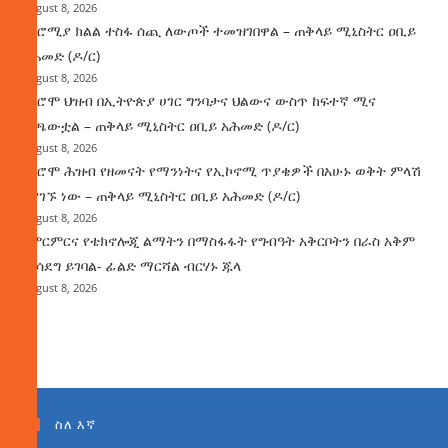
August 8, 2026
በኦሮሚያ ክልል ተስፋ ሰጪ ለውጦች ተመዝገበዋል – ጠቅላይ ሚኒስትር ዐቢይ
አሕመድ (ዶ/ር)
August 8, 2026
የኦሮሞ ህዝብ በኢትዮጵያ ሀገር ግንባታና ህልውና ውስጥ ከፍተኛ ሚና
ተጫውቷል – ጠቅላይ ሚኒስትር ዐቢይ አሕመድ (ዶ/ር)
August 8, 2026
የኦሮሞ ሕዝብ የዘመናት የማንነትና የኢኮኖሚ ጥያቄዎች በአሁኑ ወቅት ምላሽ
እያገኙ ነው – ጠቅላይ ሚኒስትር ዐቢይ አሕመድ (ዶ/ር)
August 8, 2026
የምርምርና የቴክኖሎጂ ልማትን በማስፋፋት የግብዓት አቅርቦትን በራስ አቅም
ማሳደግ ይገባል- ፊልድ ማርሻል ብርሃኑ ጁላ
August 8, 2026
ስለ እኛ