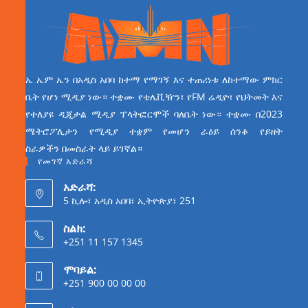
ኤ ኤም ኤን በአዲስ አበባ ከተማ የማገኝ እና ተጠሪነቱ ለከተማው ምክር
ቤት የሆነ ሚዲያ ነው። ተቋሙ የቴሌቪዥን፣ የFM ሬዲዮ፣ የህትመት እና
የተለያዩ ዲጂታል ሚዲያ ፕላትፎርሞች ባለቤት ነው። ተቋሙ በ2023
ሜትሮፖሊታን የሚዲያ ተቋም የመሆን ራዕይ ሰንቆ የይዘት
ስራዎችን በመስራት ላይ ይገኛል።
የመገኛ አድራሻ
አድራሻ:
5 ኪሎ፣ አዲስ አበባ፣ ኢትዮጵያ፣ 251
ስልክ:
+251 11 157 1345
ሞባይል:
+251 900 00 00 00