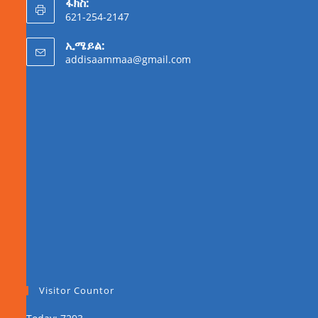
ፋክስ:
621-254-2147
ኢሜይል:
addisaammaa@gmail.com
Visitor Countor