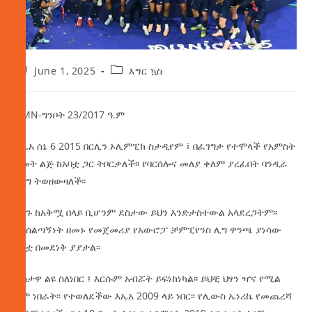
June 1, 2025
እግር ኳስ
AMN-ግንቦት 23/2017 ዓ.ም
እኤአ ሰኔ 6 2015 በርሊን ኦሊምፒክ ስታዲየም ፤ በፈገግታ የተሞላች የአምስት
ዓመት ልጅ ከአባቷ ጋር ትቦርቃለች፡፡ የባርሰሎና መለያ ቀለም ያረፈበት ባንዲራ
ዘንግ ትወዘውዛለች፡፡
ዘንጉ ከአቅሟ በላይ ቢሆንም ደስታው ይህን እንድታስተውል አላደረጋትም፡፡
በአሰልጣኝነት ዘመኑ የመጀመሪያ የአውሮፓ ቻምፒየንስ ሊግ ዋንጫ ያነሳው
አባቷ በመደነቅ ያያታል፡፡
ደስታዋ ልዩ ስለነበር ፤ እርሱም አብሯት ይፍነከነካል፡፡ ይህቺ ህፃን ዣና የሚል
ስም ነበራት፡፡ የተወለደችው እኤአ 2009 ላይ ነበር፡፡ የሊውስ ኤነሪኬ የመጨረሻ