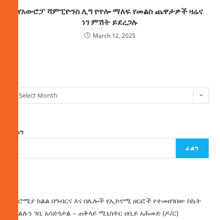
የአውሮፓ ሻምፒዮንስ ሊግ የጥሎ ማለፍ የመልስ ጨዋታዎች ዛሬና
ነገ ምሽት ይደረጋሉ
March 12, 2025
ክምችት
Select Month
ፈልግ
ፈልግ
ዜና
በኦሮሚያ ክልል በግብርና እና በሌሎች የኢኮኖሚ ዘርፎች የተመዘገበው ስኬት
የክልሉን ገቢ አሳድጎታል – ጠቅላይ ሚኒስትር ዐቢይ አሕመድ (ዶ/ር)