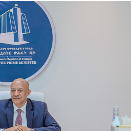
ኢትዮጵያ የቀጣናውን ኢኮኖሚያዊ ገጽታ በአዲስ
አዲስ ሚዲያ ኔትዎርክ በይዘት ስራዎቹ የሀ
መልኩ እየቀረጸች ነው-ፈርስት ፖስት
ተቃውሞ የበዛበት የፊፋ አዲሱ እቅድ
ትርክትን በማረም እና የወል ትርክትን በመ
ና
ሃላፊነቱን እየተወጣ ይገኛል
August 7, 2026
July 30, 2026
ርፍ
AmnAdmin
October 17, 2025