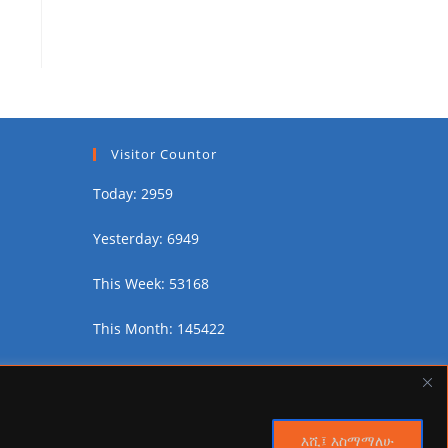
Visitor Countor
Today: 2959
Yesterday: 6949
This Week: 53168
This Month: 145422
Total Visitors:
2461092
እሺ፤ እስማማለሁ