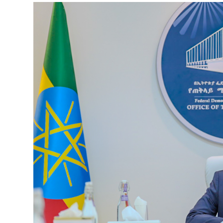
ብልፅግና ፓርቲ የምርጫ ውክልናውን ወደ
ተጨባጭ የልማት ስኬቶች ለመቀየር እየሰራ ነው
2ኛው የአዲስ ሚዲያ ኔትዎርክ አመራሮች እ
ሠራተኞች ስፖርት ፌስቲቫል በቴሌቪዥን ዘ
August 7, 2026
አሸናፊነት ተጠናቀቀ
August 1, 2026