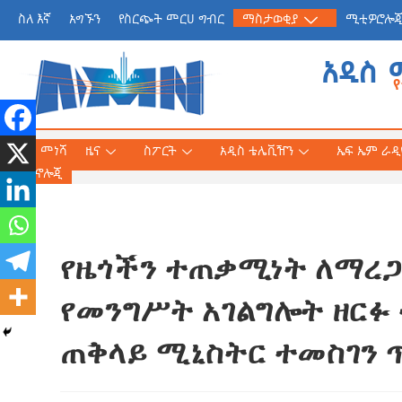
ስለ እኛ
አግኙን
የስርጭት መርሀ ግብር
ማስታወቂያ
ሚቲዎሮሎ
አዲስ 
መነሻ
ዜና
ስፖርት
አዲስ ቴሌቪዥን
ኤፍ ኤም ራዲዮ
ቴክኖሎጂ
‎የዜጎችን ተጠቃሚነት ለማረ
የጠቅላይ ሚኒስትር ዐቢይ 
«መደመር» መጽሐፍ በቻይ
የመንግሥት አገልግሎት ዘርፉ
ለንባብ ይበቃል
ጠቅላይ ሚኒስትር ተመስገን ጥ
AmnAdmin
July