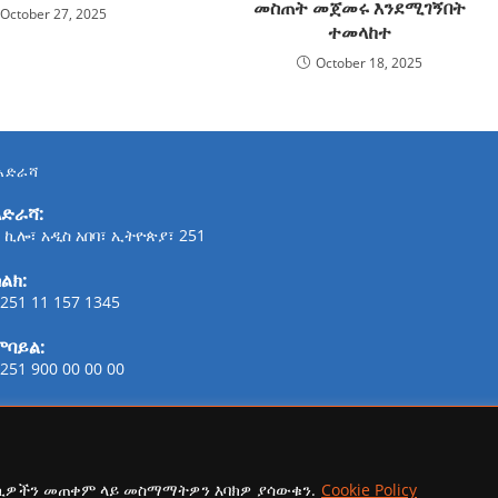
መስጠት መጀመሩ እንደሚገኝበት
October 27, 2025
ተመላከተ
October 18, 2025
አድራሻ
አድራሻ:
 ኪሎ፣ አዲስ አበባ፣ ኢትዮጵያ፣ 251
ልክ:
251 11 157 1345
ሞባይል:
251 900 00 00 00
ፋክስ:
21-254-2147
ኢሜይል:
ኩኪዎችን መጠቀም ላይ መስማማትዎን እባክዎ ያሳውቁን.
Cookie Policy