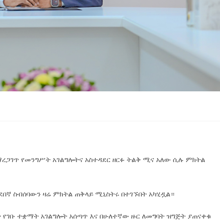
ማረጋገጥ የመንግሥት አገልግሎትና አስተዳደር ዘርፉ ትልቅ ሚና አለው ሲሉ ምክትል
በኛ ስብሰባውን ዛሬ ምክትል ጠቅላይ ሚኒስትሩ በተገኙበት አካሂዷል።
 የገቡ ተቋማት አገልግሎት አሰጣጥ እና በሁለተኛው ዙር ለመግባት ዝግጅት ያጠናቀቁ