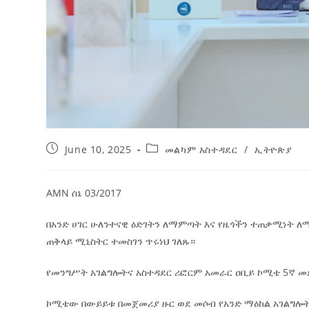
June 10, 2025
መልካም አስተዳደር
/
ኢትዮጵያ
AMN ሰኔ 03/2017
በአንድ ሀገር ሁለንተናዊ ዕድገትን ለማምጣት እና የዜጎችን ተጠቃሚነት ለ
ጠቅላይ ሚኒስትር ተመስገን ጥሩነህ ገለጹ።
የመንግሥት አገልግሎትና አስተዳደር ሪፎርም አመራር ዐቢይ ኮሚቴ 5ኛ መደ
ኮሚቴው በውይይቱ በመጀመሪያ ዙር ወደ መሶብ የአንድ ማዕከል አገልግሎት