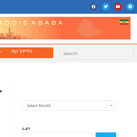
የዜና ክምችት
ክምችት
ት
Select Month
ፈልግ