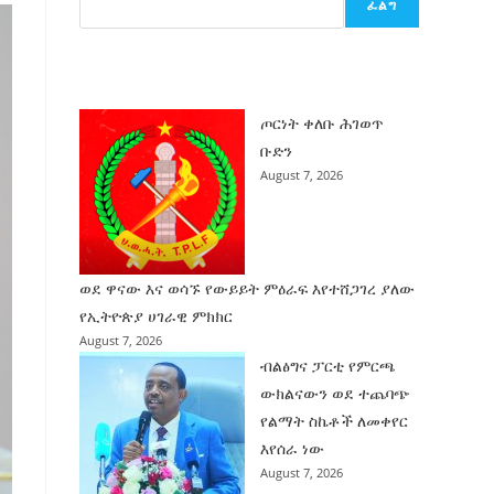
ፈልግ
ሰት
ገንባት
ዜና
ጦርነት ቀለቡ ሕገወጥ
ቡድን
August 7, 2026
ወደ ዋናው እና ወሳኙ የውይይት ምዕራፍ እየተሸጋገረ ያለው
የኢትዮጵያ ሀገራዊ ምክክር
August 7, 2026
ብልፅግና ፓርቲ የምርጫ
ውክልናውን ወደ ተጨባጭ
የልማት ስኬቶች ለመቀየር
እየሰራ ነው
August 7, 2026