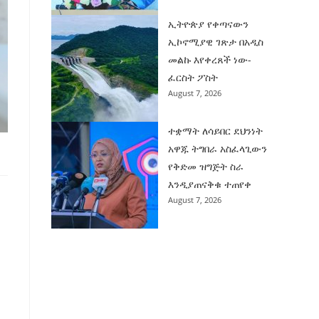
ኢትዮጵያ የቀጣናውን
ኢኮኖሚያዊ ገጽታ በአዲስ
መልኩ እየቀረጸች ነው-
ፈርስት ፖስት
August 7, 2026
ተቋማት ለሳይበር ደህንነት
አዋጁ ትግበራ አስፈላጊውን
የቅድመ ዝግጅት ስራ
እንዲያጠናቅቁ ተጠየቀ
August 7, 2026