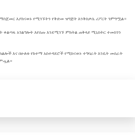
ማስጀመር እያከናወኑ የሚገኙትን የቅድመ ዝግጅት እንቅስቃሴ ሪፖርት ገምግሟል።
ት ቀልጣፋ አገልግሎት እየሰጡ እንደሚገኙ ምክትል ጠቅላይ ሚኒስትር ተመስገን
ክልሎች እና በሁለቱ የከተማ አስተዳደሮች የሚከናወኑ ተግባራት እንዴት መሰራት
ቀምጧል።