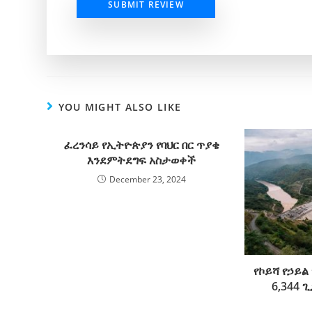
SUBMIT REVIEW
YOU MIGHT ALSO LIKE
ፈረንሳይ የኢትዮጵያን የባህር በር ጥያቄ
እንደምትደግፍ አስታወቀች
December 23, 2024
የኮይሻ የኃይ
6,344 