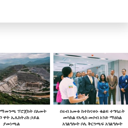
ል ማመንጫ ፕሮጀክት በአመት
በሩብ አመቱ ከተከናወኑ ቁልፍ ተግባራት
ጊጋ ዋት ኤሌክትሪክ ኃይል
መካከል የአዲስ መሶብ አንድ ማዕከል
ያመነጫል
አገልግሎት ቦሌ ቅርንጫፍ አገልግሎት