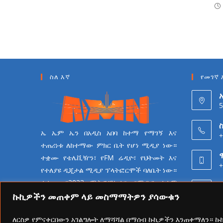
ስለ እኛ
የመገኛ 
5
ስ
ኤ ኤም ኤን በአዲስ አበባ ከተማ የማገኝ እና
+
ተጠሪነቱ ለከተማው ምክር ቤት የሆነ ሚዲያ ነው።
ተቋሙ የቴሌቪዥን፣ የFM ሬዲዮ፣ የህትመት እና
+
የተለያዩ ዲጂታል ሚዲያ ፕላትፎርሞች ባለቤት ነው።
ተቋሙ በ2023 ሜትሮፖሊታን የሚዲያ ተቋም
6
የመሆን ራዕይ ሰንቆ የይዘት
ኩኪዎችን መጠቀም ላይ መስማማትዎን ያሳውቁን
ስራዎችን በመስራት ላይ ይገኛል።
ለርስዎ የምናቀርበውን አገልግሎት ለማሻሻል በማሰብ ኩኪዎችን እንጠቀማለን። 