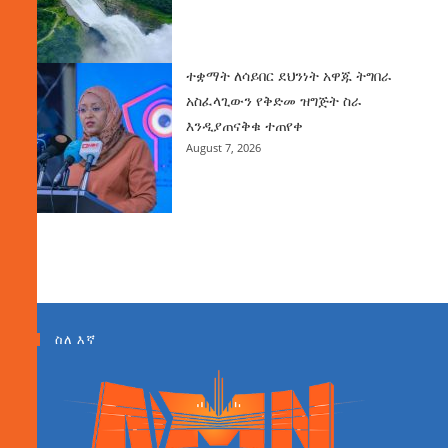
ተቋማት ለሳይበር ደህንነት አዋጁ ትግበራ
አስፈላጊውን የቅድመ ዝግጅት ስራ
እንዲያጠናቅቁ ተጠየቀ
August 7, 2026
ስለ እኛ