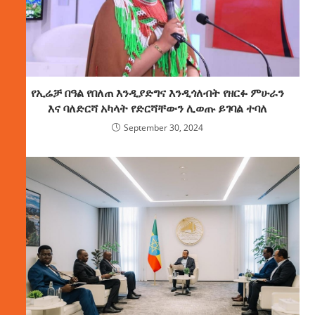
የኢሬቻ በዓል የበለጠ እንዲያድግና እንዲጎለብት የዘርፉ ምሁራን
እና ባለድርሻ አካላት የድርሻቸውን ሊወጡ ይገባል ተባለ
September 30, 2024