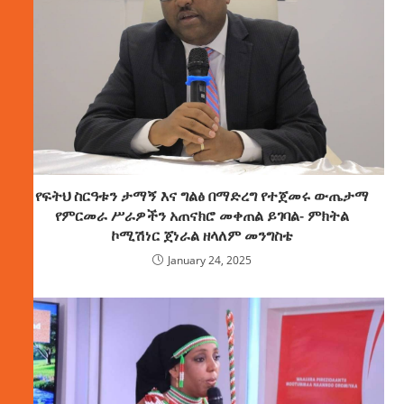
የፍትህ ስርዓቱን ታማኝ እና ግልፅ በማድረግ የተጀመሩ ውጤታማ
የምርመራ ሥራዎችን አጠናክሮ መቀጠል ይገባል- ምክትል
ኮሚሽነር ጀነራል ዘላለም መንግስቴ
January 24, 2025