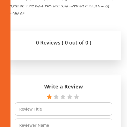
የማያስደፍር የሀገር ኩራት የሆነ አየር ኃይል መገንባቱንም የኢዜአ መረጃ
ያመላክታል፡፡
0 Reviews ( 0 out of 0 )
Write a Review