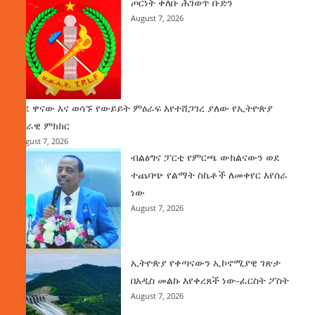
ጦርነት ቀለቡ ሕገወጥ ቡድን
August 7, 2026
ወደ ዋናው እና ወሳኙ የውይይት ምዕራፍ እየተሸጋገረ ያለው የኢትዮጵያ
ሀገራዊ ምክክር
August 7, 2026
ብልፅግና ፓርቲ የምርጫ ውክልናውን ወደ
ተጨባጭ የልማት ስኬቶች ለመቀየር እየሰራ
ነው
August 7, 2026
ኢትዮጵያ የቀጣናውን ኢኮኖሚያዊ ገጽታ
በአዲስ መልኩ እየቀረጸች ነው-ፈርስት ፖስት
August 7, 2026