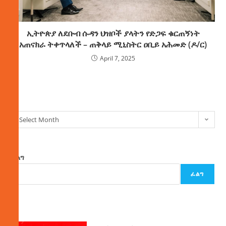
ኢትዮጵያ ለደቡብ ሱዳን ህዝቦች ያላትን የድጋፍ ቁርጠኝነት
አጠናክራ ትቀጥላለች – ጠቅላይ ሚኒስትር ዐቢይ አሕመድ (ዶ/ር)
April 7, 2025
ክምችት
Select Month
ፈልግ
ፈልግ
ዜና