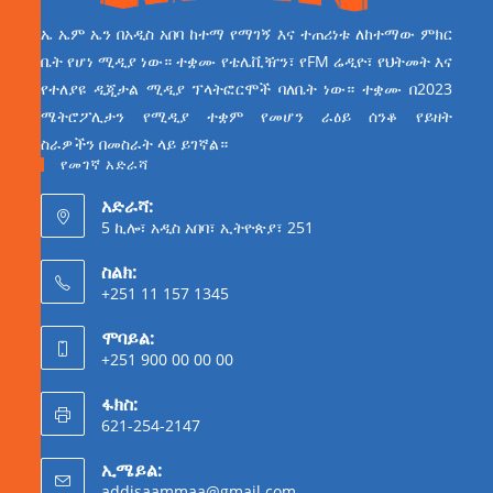
ኤ ኤም ኤን በአዲስ አበባ ከተማ የማገኝ እና ተጠሪነቱ ለከተማው ምክር
ቤት የሆነ ሚዲያ ነው። ተቋሙ የቴሌቪዥን፣ የFM ሬዲዮ፣ የህትመት እና
የተለያዩ ዲጂታል ሚዲያ ፕላትፎርሞች ባለቤት ነው። ተቋሙ በ2023
ሜትሮፖሊታን የሚዲያ ተቋም የመሆን ራዕይ ሰንቆ የይዘት
ስራዎችን በመስራት ላይ ይገኛል።
የመገኛ አድራሻ
አድራሻ:
5 ኪሎ፣ አዲስ አበባ፣ ኢትዮጵያ፣ 251
ስልክ:
+251 11 157 1345
ሞባይል:
+251 900 00 00 00
ፋክስ:
621-254-2147
ኢሜይል:
addisaammaa@gmail.com