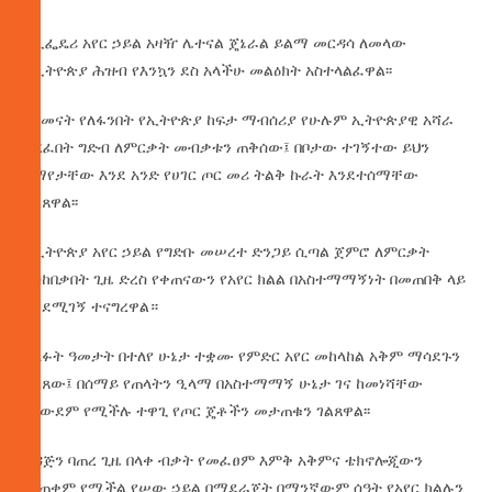
የኢፌዴሪ አየር ኃይል አዛዥ ሌተናል ጄኔራል ይልማ መርዳሳ ለመላው
የኢትዮጵያ ሕዝብ የእንኳን ደስ አላችሁ መልዕክት አስተላልፈዋል፡፡
ለዘመናት የለፋንበት የኢትዮጵያ ከፍታ ማብሰሪያ የሁሉም ኢትዮጵያዊ አሻራ
ያረፈበት ግድብ ለምርቃት መብቃቱን ጠቅሰው፤ በቦታው ተገኝተው ይህን
በማየታቸው እንደ አንድ የሀገር ጦር መሪ ትልቅ ኩራት እንደተሰማቸው
ገልጸዋል፡፡
የኢትዮጵያ አየር ኃይል የግድቡ መሠረተ ድንጋይ ሲጣል ጀምሮ ለምርቃት
እስከበቃበት ጊዜ ድረስ የቀጠናውን የአየር ክልል በአስተማማኝነት በመጠበቅ ላይ
እንደሚገኝ ተናግረዋል።
ካለፉት ዓመታት በተለየ ሁኔታ ተቋሙ የምድር አየር መከላከል አቅም ማሳደጉን
ገልጸው፤ በሰማይ የጠላትን ዒላማ በአስተማማኝ ሁኔታ ገና ከመነሻቸው
ማውደም የሚችሉ ተዋጊ የጦር ጄቶችን መታጠቁን ገልጸዋል፡፡
ግዳጅን ባጠረ ጊዜ በላቀ ብቃት የመፈፀም እምቅ አቅምና ቴክኖሎጂውን
መጠቀም የሚችል የሠው ኃይል በማደራጀት በማንኛውም ሰዓት የአየር ክልሉን