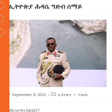
የኢትዮጵያ ሕዳሴ ግድብ ሰማይ
September 9, 2025
ኢትዮጵያ
/
ፖለቲካ
AMN-ጳጉሜን 04/2017