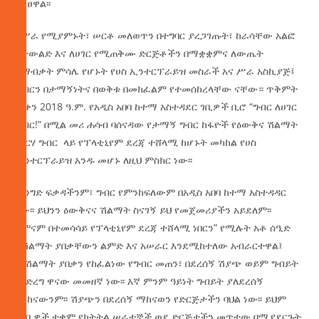
ገልፀዋል፡፡
በሥራ የሚያምኑት፣ ሠርቶ መለወጥን በተግባር ያረጋገጡት፣ ከራሳቸው አልፎ
ለትውልድ እና ለሀገር የሚጠቅሙ ድርጅቶችን በማቋቋምና ለውጤት
በማብቃት ምሳሌ የሆኑት የሀስ ኢንተርፕራይዝ መስራች አና ሥራ አስኪያጅ፤
ግብርን በታማኝነትና በወቅቱ በመክፈልም የተመሰከረላቸው ናቸው። ጥቅምት
7 ቀን 2018 ዓ.ም. የአዲስ አበባ ከተማ አስተዳደር ገቢዎች ቢሮ “ግብር ለሀገር
ክብር!” በሚል መሪ ሐሳብ ባሰናዳው የታማኝ ግብር ከፋዮች የዕውቅና ሽልማት
መርሃ ግብር ላይ የፕላቲኒየም ደረጃ ተሸላሚ ከሆኑት መካከል የሀስ
ኢንተርፕራይዝ አንዱ መሆኑ ለዚህ ምስክር ነው፡፡
“የንግድ ፍቃዳችንም፣ ግብር የምንከፍለውም በአዲስ አበባ ከተማ አስተዳዳር
ነው፡፡ ይህንን ዕውቅናና ሽልማት ስናገኝ ይህ የመጀመሪያችን አይደለም፡፡
አምናም በተመሳሳይ የፕላቲኒየም ደረጃ ተሸላሚ ነበርን” የሚሉት አቶ ሰዒድ
ለሽልማት ያበቃቸውን ልምድ እና አሠራር እንደሚከተለው አብራርተዋል፤
“ለሽልማት ያበቃን የከፈልነው የግብር መጠን፣ በደረሰኝ ሽያጭ ወይም ግብይት
ማድረግ ዋናው መመዘኛ ነው፡፡ እኛ ምንም ዓይነት ግብይት ያለደረሰኝ
አናከናውንም፡፡ ሽያጭን በደረሰኝ ማከናወን የድርጅታችን ባህል ነው፡፡ ይህም
የገቢዎች ተቋም የክትትል ሠራተኞች ወደ ድርጅታችን መጥተው በሚያደርጉት