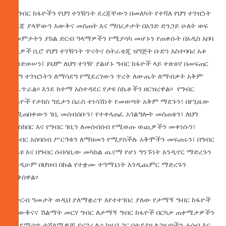
“የግብር ከፋዮችን የህግ ተገዥነት ደረጃቸውን በመለካት የተሻለ የህግ ተገዢነት
ደረጃ ያላቸውን እውቅና መስጠት እና ማበረታታት በአንድ ድንጋይ ሁለት ወፍ
የመምታትን ያክል ድርብ ዓላማዎችን የሚያሳካ መሆኑን የጠቀሱት በአዲስ አበባ
ገቢዎች ቢሮ የህግ ተገዥነት ጥናትና ስትራቴጂ ዝግጅት ቡድን አስተባባሪ አቶ
ወንድወሠን፤ ይህም ለህግ ተገዥ ያልሆኑ ግብር ከፋዮች ላይ ተጽዕኖ በመፍጠር
የህግ ተገዢነትን ለማሳደግ የሚደረገውን ጥረት ለውጤት ለማብቃት አቅም
ይፈጥራል፡፡ እንደ ከተማ አስተዳደር የታዩ ስኬቶችን ዘርዝረዋል፡፡ የግብር
ከፋዮች የታክስ ግዴታን በራስ ተነሳሽነት የመወጣት አቅም ማደጉን፣ በየጊዜው
የሚጠበቀውን ገቢ መሰብሰቡን፣ የተቀላጠፈ አገልግሎት መሰጠቱን፣ ለህግ
ማስከበር እና የግብር ገቢን ለመሰብሰብ የሚወጡ ወጪዎችን መቀነሱን፣
የግብር አሰባሰብ ሥርዓቱን ለማዘመን የሚያስችሉ አቅሞችን መፍጠሩን፣ በግብር
ከፋዩ እና በግብር ሰብሳቢው መካከል ጤናማ የሆነ ግንኙነት እንዲኖር ማድረጉን
እንዲሁም በህዝብ በኩል የተቋሙ ተዓማኒነት እንዲጨምር ማድረጉን
ጠቅሰዋል፡፡
ከቅርብ ዓመታት ወዲህ ያለማቋረጥ እየተተገበረ ያለው የታማኝ ግብር ከፋዮች
የዕውቅናና ሽልማት መርሃ ግብር ለታማኝ ግብር ከፋዮች በርካታ ጠቀሜታዎችን
እንደሚሰጥ ተሸላሚዎቹ ይናገራሉ፡፡ ከዚህ ጋር በተያያዘ ለጋዜጣችን ሐሳብ እና