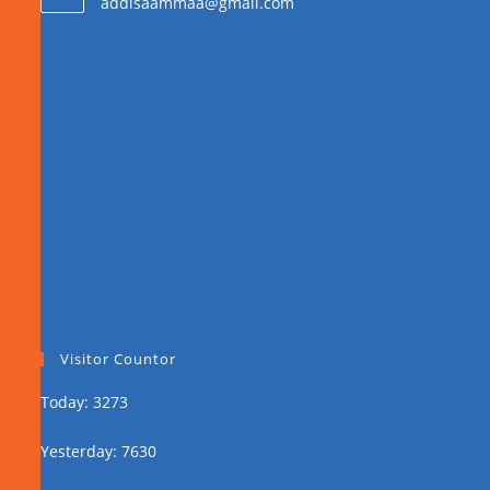
addisaammaa@gmail.com
Visitor Countor
Today: 3273
Yesterday: 7630