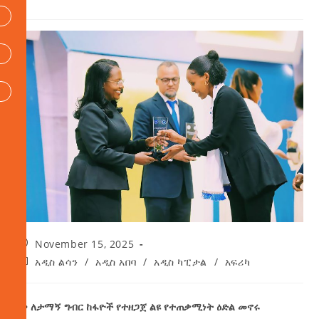
November 15, 2025
አዲስ ልሳን
/
አዲስ አበባ
/
አዲስ ካፒታል
/
አፍሪካ
• ለታማኝ ግብር ከፋዮች የተዘጋጀ ልዩ የተጠቃሚነት ዕድል መኖሩ