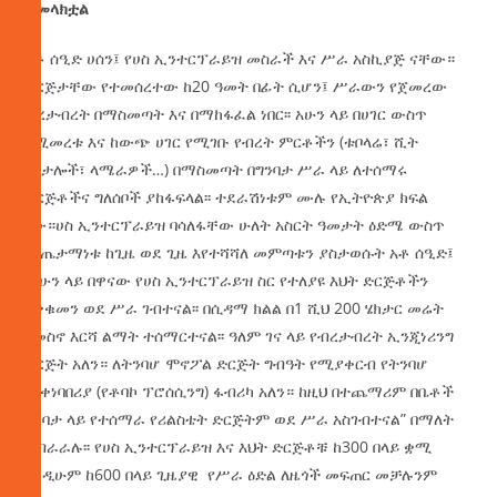
ተመላክቷል
አቶ ሰዒድ ሀሰን፤ የሀስ ኢንተርፕራይዝ መስራች እና ሥራ አስኪያጅ ናቸው።
ድርጅታቸው የተመሰረተው ከ20 ዓመት በፊት ሲሆን፤ ሥራውን የጀመረው
ብረታብረት በማስመጣት እና በማከፋፈል ነበር፡፡ አሁን ላይ በሀገር ውስጥ
የሚመረቱ እና ከውጭ ሀገር የሚገቡ የብረት ምርቶችን (ቱቦላሬ፣ ሺት
ሜታሎች፣ ላሜራዎች…) በማስመጣት በግንባታ ሥራ ላይ ለተሰማሩ
ድርጅቶችና ግለሰቦች ያከፋፍላል፡፡ ተደራሽነቱም ሙሉ የኢትዮጵያ ክፍል
ነው።ሀስ ኢንተርፕራይዝ ባሳለፋቸው ሁለት አስርት ዓመታት ዕድሜ ውስጥ
ውጤታማነቱ ከጊዜ ወደ ጊዜ እየተሻሻለ መምጣቱን ያስታወሱት አቶ ሰዒድ፤
“አሁን ላይ በዋናው የሀስ ኢንተርፕራይዝ ስር የተለያዩ እህት ድርጅቶችን
አቋቁመን ወደ ሥራ ገብተናል፡፡ በሲዳማ ክልል በ1 ሺህ 200 ሄክታር መሬት
በመስኖ እርሻ ልማት ተሰማርተናል፡፡ ዓለም ገና ላይ የብረታብረት ኢንጂነሪንግ
ድርጅት አለን። ለትንባሆ ሞኖፖል ድርጅት ግብዓት የሚያቀርብ የትንባሆ
ማቀነባበሪያ (የቶባኮ ፕሮሰሲንግ) ፋብሪካ አለን። ከዚህ በተጨማሪም በቤቶች
ግንባታ ላይ የተሰማራ የሪልስቴት ድርጅትም ወደ ሥራ አስገብተናል” በማለት
ያብራራሉ፡፡ የሀስ ኢንተርፕራይዝ እና እህት ድርጅቶቹ ከ300 በላይ ቋሚ
እንዲሁም ከ600 በላይ ጊዜያዊ የሥራ ዕድል ለዜጎች መፍጠር መቻሉንም