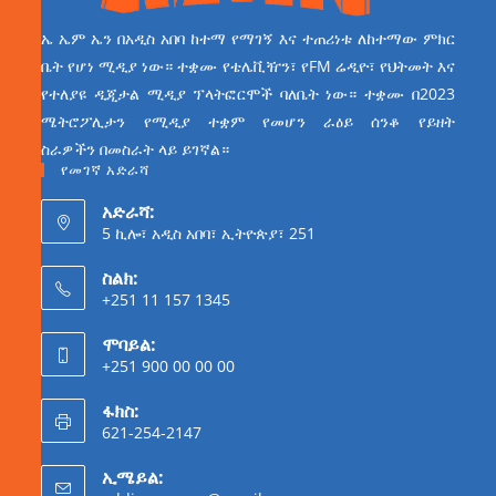
ኤ ኤም ኤን በአዲስ አበባ ከተማ የማገኝ እና ተጠሪነቱ ለከተማው ምክር
ቤት የሆነ ሚዲያ ነው። ተቋሙ የቴሌቪዥን፣ የFM ሬዲዮ፣ የህትመት እና
የተለያዩ ዲጂታል ሚዲያ ፕላትፎርሞች ባለቤት ነው። ተቋሙ በ2023
ሜትሮፖሊታን የሚዲያ ተቋም የመሆን ራዕይ ሰንቆ የይዘት
ስራዎችን በመስራት ላይ ይገኛል።
የመገኛ አድራሻ
አድራሻ:
5 ኪሎ፣ አዲስ አበባ፣ ኢትዮጵያ፣ 251
ስልክ:
+251 11 157 1345
ሞባይል:
+251 900 00 00 00
ፋክስ:
621-254-2147
ኢሜይል: