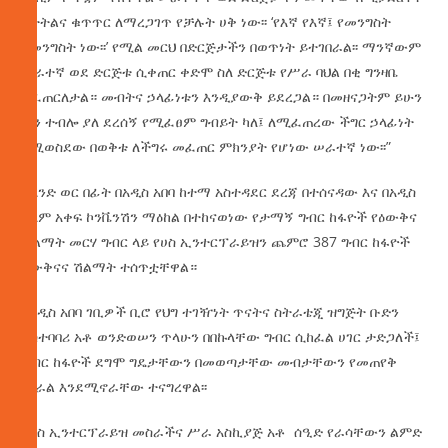
ክትትልና ቁጥጥር ለማረጋገጥ የቻሉት ሀቅ ነው፡፡ ‘የእኛ የእኛ፤ የመንግስት
የመንግስት ነው፡፡’ የሚል መርህ በድርጅታችን በወጥነት ይተገበራል፡፡ ማንኛውም
ሠራተኛ ወደ ድርጅቱ ሲቀጠር ቀድሞ ስለ ድርጅቱ የሥራ ባህል በቂ ግንዛቤ
ይፈጠርለታል። መብትና ኃላፊነቱን እንዲያውቅ ይደረጋል። በመዘናጋትም ይሁን
ሆን ተብሎ ያለ ደረሰኝ የሚፈፀም ግብይት ካለ፤ ለሚፈጠረው ችግር ኃላፊነት
የሚወስደው በወቅቱ ለችግሩ መፈጠር ምክንያት የሆነው ሠራተኛ ነው፡፡”
ከአንድ ወር በፊት በአዲስ አበባ ከተማ አስተዳደር ደረጃ በተሰናዳው እና በአዲስ
ዓለም አቀፍ ኮንቬንሽን ማዕከል በተከናወነው የታማኝ ግብር ከፋዮች የዕውቅና
ሽልማት መርሃ ግብር ላይ የሀስ ኢንተርፕራይዝን ጨምሮ 387 ግብር ከፋዮች
ዕውቅናና ሽልማት ተሰጥቷቸዋል።
በአዲስ አበባ ገቢዎች ቢሮ የህግ ተገዥነት ጥናትና ስትራቴጂ ዝግጅት ቡድን
አስተባባሪ አቶ ወንድወሠን ጥላሁን በበኩላቸው ግብር ሲከፈል ሀገር ታድጋለች፤
ግብር ከፋዮች ደግሞ ግዴታቸውን በመወጣታቸው መብታቸውን የመጠየቅ
ሞራል እንደሚኖራቸው ተናግረዋል፡፡
የሀስ ኢንተርፕራይዝ መስራችና ሥራ አስኪያጅ አቶ ሰዒድ የራሳቸውን ልምድ