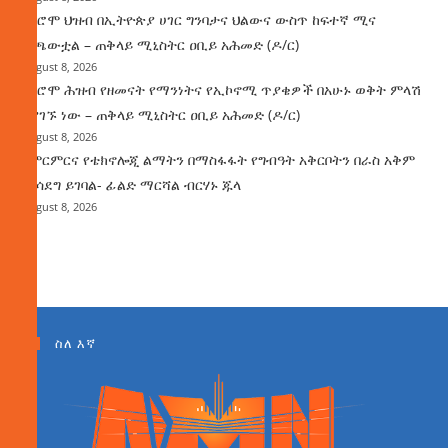
የኦሮሞ ህዝብ በኢትዮጵያ ሀገር ግንባታና ህልውና ውስጥ ከፍተኛ ሚና
ተጫውቷል – ጠቅላይ ሚኒስትር ዐቢይ አሕመድ (ዶ/ር)
August 8, 2026
የኦሮሞ ሕዝብ የዘመናት የማንነትና የኢኮኖሚ ጥያቄዎች በአሁኑ ወቅት ምላሽ
እያገኙ ነው – ጠቅላይ ሚኒስትር ዐቢይ አሕመድ (ዶ/ር)
August 8, 2026
የምርምርና የቴክኖሎጂ ልማትን በማስፋፋት የግብዓት አቅርቦትን በራስ አቅም
ማሳደግ ይገባል- ፊልድ ማርሻል ብርሃኑ ጁላ
August 8, 2026
ስለ እኛ