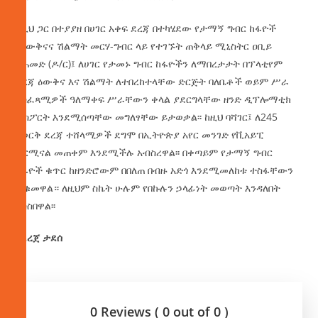
ከዚህ ጋር በተያያዘ በሀገር አቀፍ ደረጃ በተካሄደው የታማኝ ግብር ከፋዮች
የዕውቅናና ሽልማት መርሃ-ግብር ላይ የተገኙት ጠቅላይ ሚኒስትር ዐቢይ
አሕመድ (ዶ/ር)፤ ለሀገር የታመኑ ግብር ከፋዮችን ለማበረታታት በፕላቲየም
ደረጃ ዕውቅና እና ሽልማት ለተበረከተላቸው ድርጅት ባለቤቶች ወይም ሥራ
አስፈጻሚዎች ዓለማቀፍ ሥራቸውን ቀላል ያደርግላቸው ዘንድ ዲፕሎማቲክ
ፓስፖርት እንደሚሰጣቸው መግለፃቸው ይታወቃል፡፡ ከዚህ ባሻገር፤ ለ245
በወርቅ ደረጃ ተሸላሚዎች ደግሞ በኢትዮጵያ አየር መንገድ የቪአይፒ
ተርሚናል መጠቀም እንደሚችሉ አብስረዋል፡፡ በቀጣይም የታማኝ ግብር
ከፋዮች ቁጥር ከዘንድሮውም በበለጠ በብዙ አድጎ እንደሚመለከቱ ተስፋቸውን
ጠቁመዋል። ለዚህም ስኬት ሁሉም የበኩሉን ኃላፊነት መወጣት እንዳለበት
አሳስበዋል፡፡
በደረጀ ታደሰ
0 Reviews ( 0 out of 0 )