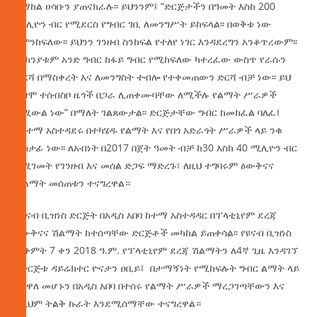
በማከል ሀሳቡን ያጠናክራሉ፡፡ ይህንንም፤ “ድርጅታችን በዓመት እስከ 200
ሚሊዮን ብር የሚደርስ የግብር ገቢ ለመንግሥት ይከፍላል፡፡ በወቅቱ ነው
የምንከፍለው፡፡ ይህንን ገንዘብ ስንከፍል የተለየ ነገር እንዳደረግን አንቆጥረውም፡፡
ምክንያቱም አንድ ግብር ከፋይ ግብር የሚከፍለው ካተረፈው ውስጥ የራሱን
ድርሻ በማስቀረት እና ለመንግስት ተብሎ የተቀመጠውን ድርሻ ብቻ ነው፡፡ ይህ
ደግሞ ተሰብስቦ ዜጎች በጋራ ሊጠቀሙባቸው ለሚችሉ የልማት ሥራዎች
የሚውል ነው” በማለት ገልጸውታል፡፡ ድርጅታቸው ግብር ከመክፈል ባለፈ፤
በከተማ አስተዳደሩ በተካሄዱ የልማት እና የበጎ አድራጎት ሥራዎች ላይ ንቁ
ተሳታፊ ነው፡፡ ለአብነት በ2017 በጀት ዓመት ብቻ ከ30 እስከ 40 ሚሊዮን ብር
የሚገመት የገንዘብ እና መሰል ድጋፍ ማድረጉ፣ ለዚህ ተግባሩም ዕውቅናና
ሽልማት መሰጠቱን ተናግረዋል።
የዩናብ ቢዝነስ ድርጅት በአዲስ አበባ ከተማ አስተዳዳር በፕላቲኒየም ደረጃ
ዕውቅናና ሽልማት ከተሰጣቸው ድርጅቶች መካከል ይጠቀሳል፡፡ የዩናብ ቢዝነስ
ጥቅምት 7 ቀን 2018 ዓ.ም. የፕላቲኒየም ደረጃ ሽልማትን ለ4ኛ ጊዜ እንዳገኘ
የድርጅቱ ዳይሬክተር ዮናታን ዐቢይ፤ በታማኝነት የሚከፍሉት ግብር ልማት ላይ
እየዋለ መሆኑን በአዲስ አበባ በተሰሩ የልማት ሥራዎች ማረጋገጣቸውን እና
በዚህም ትልቅ ኩራት እንደሚሰማቸው ተናግረዋል።