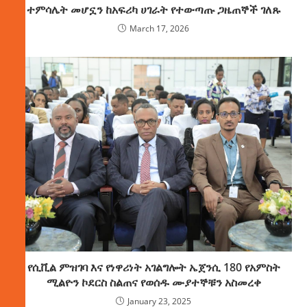
ተምሳሌት መሆኗን ከአፍሪካ ሀገራት የተውጣጡ ጋዜጠኞች ገለጹ
March 17, 2026
የሲቪል ምዝገባ እና የነዋሪነት አገልግሎት ኤጀንሲ 180 የአምስት
ሚልዮን ኮደርስ ስልጠና የወሰዱ ሙያተኞቹን አስመረቀ
January 23, 2025