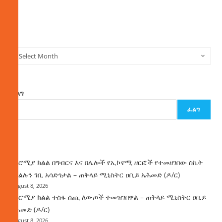
ክምችት
Select Month
ፈልግ
ፈልግ
ዜና
በኦሮሚያ ክልል በግብርና እና በሌሎች የኢኮኖሚ ዘርፎች የተመዘገበው ስኬት
የክልሉን ገቢ አሳድጎታል – ጠቅላይ ሚኒስትር ዐቢይ አሕመድ (ዶ/ር)
August 8, 2026
በኦሮሚያ ክልል ተስፋ ሰጪ ለውጦች ተመዝገበዋል – ጠቅላይ ሚኒስትር ዐቢይ
አሕመድ (ዶ/ር)
August 8, 2026