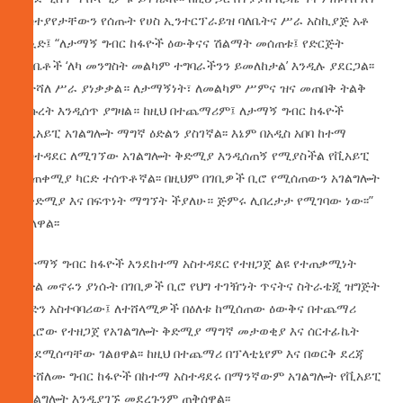
አስተያየታቸውን የሰጡት የሀስ ኢንተርፕራይዝ ባለቤትና ሥራ አስኪያጅ አቶ
ሰዒድ፤ “ለታማኝ ግብር ከፋዮች ዕውቅናና ሽልማት መሰጠቱ፤ የድርጅት
ባለቤቶች ‘ለካ መንግስት መልካም ተግባራችንን ይመለከታል’ እንዲሉ ያደርጋል፡፡
ለተሻለ ሥራ ያነቃቃል። ለታማኝነት፣ ለመልካም ሥምና ዝና መጠበቅ ትልቅ
ትኩረት እንዲሰጥ ያግዛል። ከዚህ በተጨማሪም፤ ለታማኝ ግብር ከፋዮች
የቪአይፒ አገልግሎት ማግኛ ዕድልን ያስገኛል፡፡ እኔም በአዲስ አበባ ከተማ
አስተዳደር ለሚገኘው አገልግሎት ቅድሚያ እንዲሰጠኝ የሚያስችል የቪአይፒ
መጠቀሚያ ካርድ ተሰጥቶኛል፡፡ በዚህም በገቢዎች ቢሮ የሚሰጠውን አገልግሎት
በቅድሚያ እና በፍጥነት ማግኘት ችያለሁ። ጅምሩ ሊበረታታ የሚገባው ነው፡፡”
ብለዋል፡፡
ለታማኝ ግብር ከፋዮች እንደከተማ አስተዳደር የተዘጋጀ ልዩ የተጠቃሚነት
ዕድል መኖሩን ያነሱት በገቢዎች ቢሮ የህግ ተገዥነት ጥናትና ስትራቴጂ ዝግጅት
ቡድን አስተባባሪው፤ ለተሸላሚዎች በዕለቱ ከሚሰጠው ዕውቅና በተጨማሪ
በቢሮው የተዘጋጀ የአገልግሎት ቅድሚያ ማግኛ መታወቂያ እና ሰርተፊኬት
እንደሚሰጣቸው ገልፀዋል፡፡ ከዚህ በተጨማሪ በፕላቲኒየም እና በወርቅ ደረጃ
ለተሸለሙ ግብር ከፋዮች በከተማ አስተዳደሩ በማንኛውም አገልግሎት የቪአይፒ
አገልግሎት እንዲያገኙ መደረጉንም ጠቅሰዋል፡፡