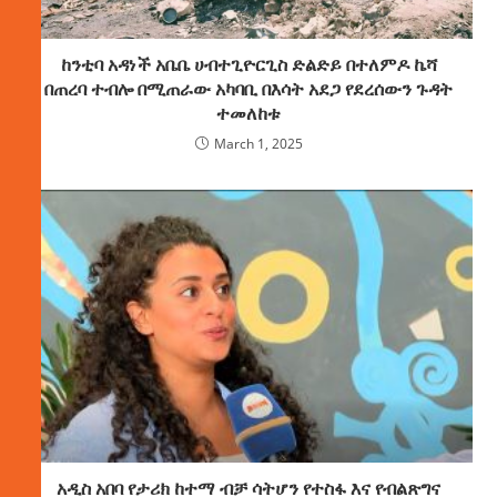
ከንቲባ አዳነች አቤቤ ሀብተጊዮርጊስ ድልድይ በተለምዶ ኬሻ
በጠረባ ተብሎ በሚጠራው አካባቢ በእሳት አደጋ የደረሰውን ጉዳት
ተመለከቱ
March 1, 2025
አዲስ አበባ የታሪክ ከተማ ብቻ ሳትሆን የተስፋ እና የብልጽግና