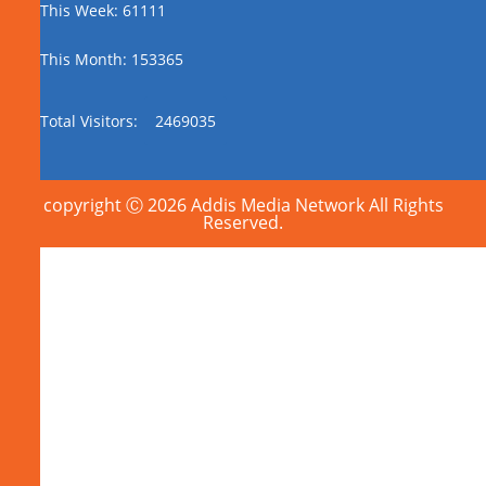
This Week: 61111
This Month: 153365
Total Visitors:
2469035
copyright Ⓒ 2026 Addis Media Network All Rights
Reserved.