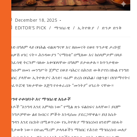
December 18, 2025
EDITOR'S PICK
/
ማኅበራዊ
/
ኢትዮጵያ
/
ድንቃ ድንቅ
ሕንድ በዓለም ላይ በባሕል ብልጽግናዋ እና ለዘመናት በቆዩ ጥንታዊ ታሪኮቿ
ተጠቃሽ ሀገር ናት። ሕንዳውያን “ናማስቴ” በሚለው እና ከሰላምታም በላይ
መንፈሳዊ ትርጉም ባለው አቀባበላቸው በዓለም ይታወቃሉ። ከጥንታዊው
የአክሱም ዘመነ መንግሥት ጀምሮ በቀይ ባሕርና በሕንድ ውቅያኖስ በኩል የንግድ
ትስስር ያላቸው ኢትዮጵያና ሕንድ፣ ዛሬም ድረስ በባሕል፣ በቋንቋ፣ በሃይማኖትና
በተፈጥሯዊ ገጽታቸው እጅግ የተቀራረቡ “መንትያ” ሀገራት ናቸው።
እንግዳ ተቀባይነት እና ማኅበራዊ እሴቶች
ሕንዶች “እንግዳ እንደ አምላክ ነው” የሚል ጽኑ ፍልስፍና አላቸው፤ ይህም
ለእንግዶቻቸው ልዩ ክብርና ምቾት እንዲሰጡ ያደርጋቸዋል። ይህ እሴት
እንግዳን እንደ በረከት በሚቆጥረው የኢትዮጵያ ማኅበረሰብ ዘንድም በስፋት
የሚታወቅ ነው። በተጨማሪም ታላላቆችን ማክበር የሕንድ ማኅበረሰብ መለያ