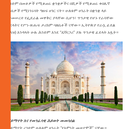
ሕንድም በመቶዎች የሚቆጠሩ ቋንቋዎችና በሺዎች የሚቆጠሩ ቀበሌኛ
ዘይቤዎች የሚነገሩባት ግዙፍ ሀገር ናት። ሁለቱም ሀገራት በቋንቋ ላይ
የተመሠረተ የፌደራል መዋቅር ያላቸው ሲሆን፣ ጥንታዊ የሆኑ የራሳቸው
ፊደላትና የሥነ-ጽሑፍ ታሪክም ባለቤቶች ናቸው። ኢትዮጵያ የራሷ ፊደል
(ግእዝ) እንዳላት ሁሉ ሕንድም እንደ “ዴቫናጋሪ” ያሉ ጥንታዊ ፊደላት አሏት።
የሃይማኖት እና የመንፈሳዊ ሕይወት መመሳሰል
በሃይማኖት ረገድም ሁለቱም ሀገራት “የእምነት ሙዚየሞች” ናቸው።