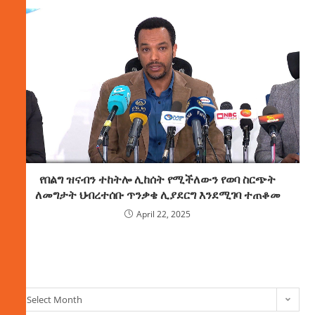
የበልግ ዝናብን ተከትሎ ሊከሰት የሚችለውን የወባ ስርጭት
ለመግታት ህብረተሰቡ ጥንቃቄ ሊያደርግ እንደሚገባ ተጠቆመ
April 22, 2025
ክምችት
Select Month