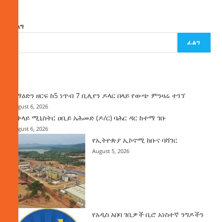
ፈልግ
ፈልግ
ዜና
ከማዕድን ዘርፍ ከ5 ነጥብ 7 ቢሊየን ዶላር በላይ የውጭ ምንዛሬ ተገኘ
August 6, 2026
ጠቅላይ ሚኒስትር ዐቢይ አሕመድ (ዶ/ር) ባሕር ዳር ከተማ ገቡ
August 6, 2026
የኢትዮጵያ ኢኮኖሚ ከቡና ባሻገር
August 5, 2026
የአዲስ አበባ ገቢዎች ቢሮ አነስተኛ ንግዶችን