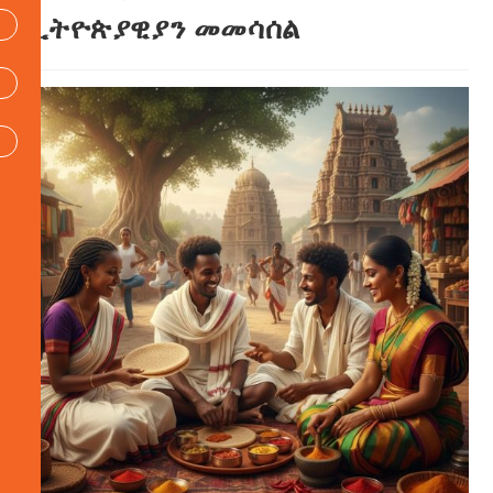
ኢትዮጵያዊያን መመሳሰል