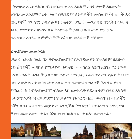
በኢትዮጵያ ኦርቶዶክስ፣ ፕሮቴስታንት እና እስልምና ተከታዮች ለዘመናት
ተከባብረው እንደሚኖሩት ሁሉ፣ በሕንድም ሂንዱዎች፣ ሙስሊሞች፣ ሲኮች እና
ክርስቲያኖች ጎን ለጎን ይኖራሉ። በሁለቱም ሀገራት መንፈሳዊ በዓላት በከፍተኛ
ሕዝባዊ ድምቀትና በጎዳና ላይ ትዕይንቶች ይከበራሉ። እንደ ዮጋ ያሉ
መንፈሳዊና አካላዊ ልምምዶችም የሕንድ መለያዎች ናቸው።
ተፈጥሯዊው መመሳሰል
ከባሕልና ከታሪክ ባለፈ በኢትዮጵያውያንና በሕንዳውያን (በተለይም በደቡብ
ሕንድ ሕዝቦች) መካከል የሚታየው አካላዊ መመሳሰል እጅግ አስገራሚ ነው።
የሁለቱ ሀገራት ሕዝቦች ያላቸው ጠይምና ማራኪ የቆዳ ቀለም፣ የፊት ቅርጽና
የአይን አወቃቀር ተመሳሳይነት አለው። ጥንታውያን ግሪኮች ሕንዳውያንን
“የምስራቅ ኢትዮጵያውያን” ብለው እስከመጥራት የደረሱትም በዚህ አካላዊ
ገጽታ ምክንያት ነበር። ይህም በሞቃታማ የአየር ንብረት ውስጥ በመኖራችን
ቆዳችን ለፀሐይ ብርሃን መቋቋም እንዲችል “ሜላኒን” የተባለውን ንጥረ ነገር
በማመንጨቱ የመጣ ተፈጥሯዊ መመሳሰል ነው ተብሎ ይታመናል።