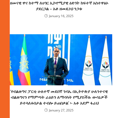
ዘመናዊ ዋና ከተማ ለሀገር ኢኮኖሚያዊ ዕድገት ከፍተኛ አስተዋፅኦ
ያደርጋል – አቶ ዘመዴነህ ንጋቱ
January 16, 2025
‘የብልጽግና ፓርቲ ሁለተኛ መደበኛ ጉባኤ በኢትዮጵያ ሁለንተናዊ
ብልጽግናን የማምጣት ራዕይን ለማሳካት የሚያስችሉ ውሳኔዎች
ይተላለፉበታል ተብሎ ይጠበቃል’ ፡- አቶ አደም ፋራህ
January 27, 2025