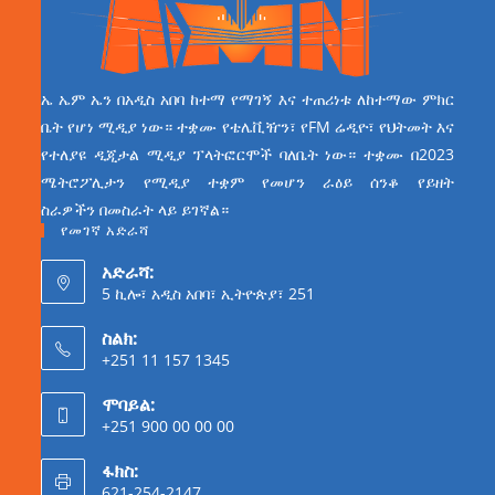
ኤ ኤም ኤን በአዲስ አበባ ከተማ የማገኝ እና ተጠሪነቱ ለከተማው ምክር
ቤት የሆነ ሚዲያ ነው። ተቋሙ የቴሌቪዥን፣ የFM ሬዲዮ፣ የህትመት እና
የተለያዩ ዲጂታል ሚዲያ ፕላትፎርሞች ባለቤት ነው። ተቋሙ በ2023
ሜትሮፖሊታን የሚዲያ ተቋም የመሆን ራዕይ ሰንቆ የይዘት
ስራዎችን በመስራት ላይ ይገኛል።
የመገኛ አድራሻ
አድራሻ:
5 ኪሎ፣ አዲስ አበባ፣ ኢትዮጵያ፣ 251
ስልክ:
+251 11 157 1345
ሞባይል:
+251 900 00 00 00
ፋክስ:
621-254-2147