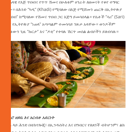
ባሕላዊ የእጅ ጥበብና የጥጥ ሽመና በሁለቱም ሀገራት ለዘመናት የቆየ ተግባር
ነው። በሕንድ “ካዲ” (Khadi) የሚባለው በእጅ የሚሸመን ጨርቅ በኢትዮጵያ
“ጥበብ” ከሚባለው የሽመና ጥበብ ጋር እጅግ ይመሳሰላል። የሴቶች “ሳሪ” (Sari)
እና የኢትዮጵያ “ነጠላ” አጣጣልም ተመሳሳይ ገጽታ አላቸው። ወንዶችም
ብዙውን ጊዜ “ኩርታ” እና “ዶቲ” የተባሉ ሽርጥ መሰል ልብሶችን ይለብሳሉ።
የኑሮ ዘይቤ እና አርብቶ አደርነት
ዛሬ ላይ ሕንድ በቴክኖሎጂ፣ በኢንዱስትሪ እና በግብርና የለጸገች ብትሆንም፣ ልክ