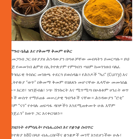
የምግብ ባሕል እና የቅመማ ቅመም ፍቅር
ከአመጋገብ ጋር በተያያዘ ሕንዳውያን በጣቶቻቸው መብላትን ይመርጣሉ። ይህ
በእጅ የመመገብ ልምድ በኢትዮጵያም የምግብን ጣዕም ከመገንዘብ ባለፈ
የማኅበራዊ ትስስር መገለጫ ተደርጎ ይወሰዳል። የሕንዶች “ካሪ” (Curry) እና
የኢትዮጵያ “ወጥ” በቅመማ ቅመም የበለጸጉ መሆናቸው ሌላኛው መመሳሰል
ነው። እርድ፣ ዝንጅብል፣ ነጭ ሽንኩርት እና ሚጥሚጣ በሁለቱም ሀገራት ወጥ
ቤቶች ውስጥ የማይጠፉ መሠረታዊ ግብዓቶች ናቸው። ሕንዳውያን “ሮቲ”
ወይም “ናን” የተባሉ ጠፍጣፋ ዳቦዎችን እንደሚጠቀሙት ሁሉ እኛም
“እንጀራን” ከወጥ ጋር እናቀርባለን።
የብዝኃነት ተምሳሌት፡ የብሔረሰብ እና የቋንቋ ስብጥር
ኢትዮጵያ ከ80 በላይ ብሔረሰቦችና ቋንቋዎች መገኛ እንደሆነችው ሁሉ፣