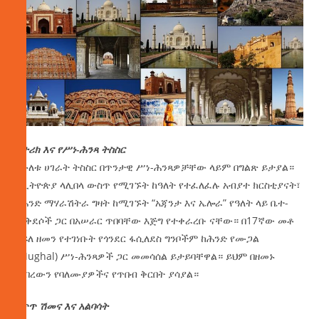
የታሪክ እና የሥነ-ሕንጻ ትስስር
የሁለቱ ሀገራት ትስስር በጥንታዊ ሥነ-ሕንጻዎቻቸው ላይም በግልጽ ይታያል።
በኢትዮጵያ ላሊበላ ውስጥ የሚገኙት ከዓለት የተፈለፈሉ አብያተ ክርስቲያናት፣
በሕንድ ማሃራሽትራ ግዛት ከሚገኙት “አጃንታ እና ኤሎራ” የዓለት ላይ ቤተ-
መቅደሶች ጋር በአሠራር ጥበባቸው እጅግ የተቀራረቡ ናቸው። በ17ኛው መቶ
ክፍለ ዘመን የተገነቡት የጎንደር ፋሲለደስ ግንቦችም ከሕንድ የሙጋል
(Mughal) ሥነ-ሕንጻዎች ጋር መመሳሰል ይታይባቸዋል። ይህም በዘመኑ
የነበረውን የባለሙያዎችና የጥበብ ቅርበት ያሳያል።
የጥጥ ሽመና እና አልባሳት