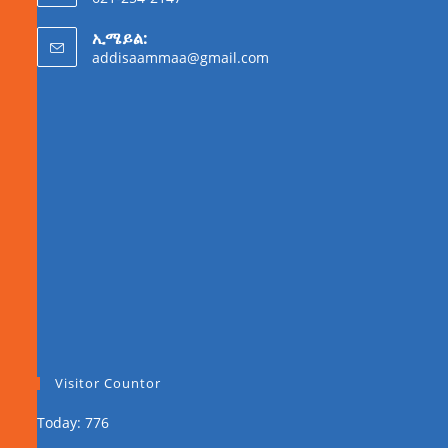
ኢሜይል:
addisaammaa@gmail.com
Visitor Countor
Today: 776