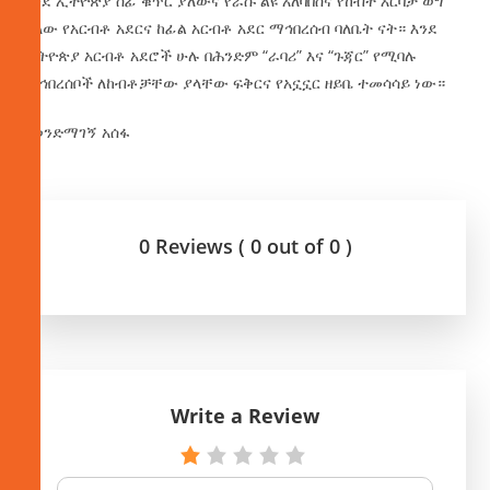
እንደ ኢትዮጵያ ሰፊ ቁጥር ያለውና የራሱ ልዩ አለባበስና የከብት እርባታ ወግ
ያለው የአርብቶ አደርና ከፊል አርብቶ አደር ማኅበረሰብ ባለቤት ናት። እንደ
ኢትዮጵያ አርብቶ አደሮች ሁሉ በሕንድም “ራባሪ” እና “ጉጃር” የሚባሉ
ማኅበረሰቦች ለከብቶቻቸው ያላቸው ፍቅርና የአኗኗር ዘይቤ ተመሳሳይ ነው።
በወንድማገኝ አሰፋ
0 Reviews ( 0 out of 0 )
Write a Review