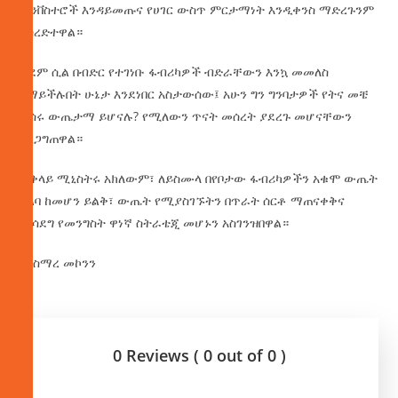
ኢንቨስተሮች እንዳይመጡና የሀገር ውስጥ ምርታማነት እንዲቀንስ ማድረጉንም
አስረድተዋል።
ቀደም ሲል በብድር የተገነቡ ፋብሪካዎች ብድራቸውን እንኳ መመለስ
የማይችሉበት ሁኔታ እንደነበር አስታውሰው፤ አሁን ግን ግንባታዎች የትና መቼ
ቢሰሩ ውጤታማ ይሆናሉ? የሚለውን ጥናት መሰረት ያደረጉ መሆናቸውን
አረጋግጠዋል።
ጠቅላይ ሚኒስትሩ አክለውም፣ ለይስሙላ በየቦታው ፋብሪካዎችን አቁሞ ውጤት
አልባ ከመሆን ይልቅ፣ ውጤት የሚያስገኙትን በጥራት ሰርቶ ማጠናቀቅና
ማሳደግ የመንግስት ዋነኛ ስትራቴጂ መሆኑን አስገንዝበዋል።
በአስማረ መኮንን
0 Reviews ( 0 out of 0 )