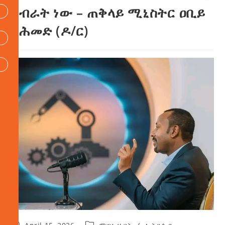
ስብራት ነው – ጠቅላይ ሚኒስትር ዐቢይ
አሕመድ (ዶ/ር)