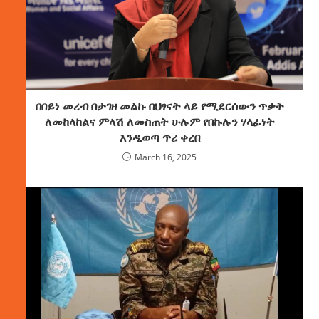
በበይነ መረብ በታገዘ መልኩ በህፃናት ላይ የሚደርሰውን ጥቃት
ለመከላከልና ምላሽ ለመስጠት ሁሉም የበኩሉን ሃላፊነት
እንዲወጣ ጥሪ ቀረበ
March 16, 2025