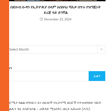
በደቡብ ሱዳን የኢትዮጵያ ሰላም አስከባሪ ሻለቃ በጥሩ የዝግጁነት
ደረጃ ላይ ይገኛል
December 23, 2024
ክምችት
Select Month
ፈልግ
ፈልግ
ዜና
በኦሮሚያ ክልል በግብርና እና በሌሎች የኢኮኖሚ ዘርፎች የተመዘገበው ስኬት
የክልሉን ገቢ አሳድጎታል – ጠቅላይ ሚኒስትር ዐቢይ አሕመድ (ዶ/ር)