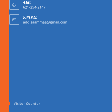
ፋክስ:
621-254-2147
ኢሜይል:
addisaammaa@gmail.com
Visitor Countor