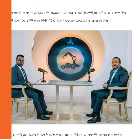
መንግስት ቀጥታ አስፈጻሚ ከመሆን ወጥቶ፣ ለኢኮኖሚው ምቹ ሁኔታዎችን
የሚፈጥርና የሚያመቻች ሚና እንዲኖረው መደረጉን ጠቁመዋል።
ለኢኮኖሚው እድገት እንቅፋት የነበረው የማክሮ ኢኮኖሚ መዛባት የውጭ