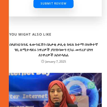
SUBMIT REVIEW
YOU MIGHT ALSO LIKE
በላይነህ ክንዴ ፋውንዴሽን በአቃቂ ቃሊቲ ክፍለ ከተማ በዝቅተኛ
ገቢ ለሚተዳደሩ ነዋሪዎች ያስገነባውን የጋራ መኖሪያ ህንፃ
ለነዋሪዎች አስተላለፈ
January 7, 2025