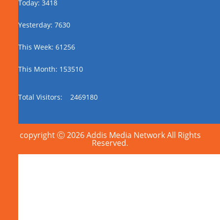
Today: 3418
Yesterday: 7630
This Week: 61256
This Month: 153510
Total Visitors:
2469180
copyright Ⓒ 2026 Addis Media Network All Rights
Reserved.