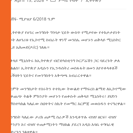
April 15, 2026
ምጣኔ ሃብት
/
ኢትዮጵያ
AMN- ሚያዝያ 6/2018 ዓ.ም
በኢትዮጵያ የሀገረ መንግስት ግንባታ ሂደት ውስጥ የሚታየው የተከታታይነት
እጦት ለሀገሪቱ የኢኮኖሚ ስብራት ዋነኛ መንስኤ መሆኑን ጠቅላይ ሚኒስትር
ዐቢይ አሕመድ(ዶ/ር) ገለጹ።
ጠቅላይ ሚኒስትሩ ከኢትዮጵያ ብሮድካስቲንግ ኮርፖሬሽን ጋር ባደረጉት ቃለ
ምልልስ፣ ኢትዮጵያ አዲሱን የኢንዱስትሪ መስፋፋት ዘመን እየተቀላቀለች
ያለችበትን ሂደትና የመንግስትን አቅጣጫ አብራርተዋል።
ቀደምት መንግስታት የሰሩትን ተተኪው ትውልድ የማፍረስ ልማድ ለኢኮኖሚው
መቀጨጭ ትልቅ ምክንያት መሆኑን የጠቀሱት ጠቅላይ ሚኒስትሩ፣ ይህንን
ለማስተካከል ካለፈው ስህተትና ስኬት የመማር እርምጃ መወሰዱን ተናግረዋል።
መንግስት ካለፈው ታሪክ ጠቃሚ ስራዎች እንዲቀጥሉ ብዝሃ ዘርፍ፣ ብዝሃ
ተዋንያን እና ብዝሃ ተጠቃሚነትን ማዕከል ያደረገ አዲስ እሳቤ ተግባራዊ
ማድረጉን ገልጸዋል።