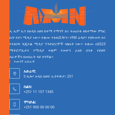
ኤ ኤም ኤን በአዲስ አበባ ከተማ የማገኝ እና ተጠሪነቱ ለከተማው ምክር
ቤት የሆነ ሚዲያ ነው። ተቋሙ የቴሌቪዥን፣ የFM ሬዲዮ፣ የህትመት እና
የተለያዩ ዲጂታል ሚዲያ ፕላትፎርሞች ባለቤት ነው። ተቋሙ በ2023
ሜትሮፖሊታን የሚዲያ ተቋም የመሆን ራዕይ ሰንቆ የይዘት
ስራዎችን በመስራት ላይ ይገኛል።
የመገኛ አድራሻ
አድራሻ:
5 ኪሎ፣ አዲስ አበባ፣ ኢትዮጵያ፣ 251
ስልክ:
+251 11 157 1345
ሞባይል:
+251 900 00 00 00