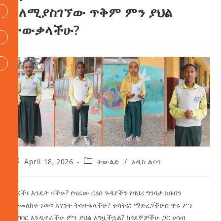
ስለሚያስገኘው ጥቅም ምን ያህል
ታውቃላችሁ?
April 18, 2026
ትውልድ
/
አዲስ ልሳን
ልጆች፤ እንዴት ናችሁ? የዛሬው ርዕሰ ጉዳያችን የባህሪ ግንባታ ክበብን
የተመለከተ ነው፡፡ እናንተ ትሳተፋላችሁ? ተሳትፎ ማድረጋችሁስ ጥሩ ሥነ
ምግባር እንዲኖራችሁ ምን ያህል አግዟችኋል? ከጎደኞቻችሁ ጋር ሀሳብ