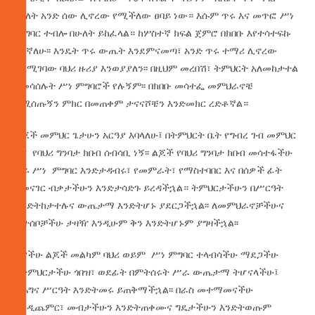
ማለት አንድ ሰው ሊኖረው የሚችለው ፀባይ ነው። እሱም ጥሩ እና መጥፎ ሥነ
ምግባር ተብሎ በሁለት ይከፈላል። ከሦስተኛ ክፍል ጀምሮ በክበቡ እየተሳተፍኩ
እገኛለሁ፡፡ እንዴት ጥሩ ውጤት እንደምናመጣ፣ አንድ ጥሩ ተማሪ ሊኖረው
ስለሚገባው ባህሪ ዙሪያ እንወያያለን፡፡ በዚህም መረበሽ፣ ትምህርት አለመከታተል
የመሳሰሉት ሥነ ምግባሮች የሉኝም፡፡ በክበቡ መሳተፌ መምህራኖቼ
የሚሰጡኝን ምክር በመጠቀም ታናናሾቼን እንድመክር ረድቶኛል።
ልጆች መምህር ጌታሁን አርዓያ እባላለሁ፤ በትምህርት ቤት የግብረ ገብ መምህር
እና የባህሪ ግንባታ ክበብ ሰብሳቢ ነኝ፡፡ ልጆች የባህሪ ግንባታ ክበብ መሳተፋችሁ
ጥሩ ሥነ ምግባር እንድታዳብሩ፣ የመምራት፣ የማስተባበር እና በሰዎች ፊት
የመናገር ብቃታችሁን እንድታሳድጉ ይረዳችኋል። ትምህርታችሁን በሥርዓት
እንድትከታተሉና ውጤታማ እንድትሆኑ ያደርጋችኋል፡፡ ለመምህራኖቻችሁና
ቤተሰቦቻችሁ ታዛዥ እንዲሁም ቅን እንድትሆኑም ያግዛችኋል፡፡
አያችሁ ልጆች መልካም ባህሪ ወይም ሥነ ምግባር ተላብሳችሁ ማደጋችሁ
በትምህርታችሁ ጎበዝ፣ ወደፊት በምትሰሩት ሥራ ውጤታማ ትሆናላችሁ፤
በሕግና ሥርዓት እንድትመሩ ይጠቅማችኋል፡፡ በራስ መተማመናችሁ
እንዲጨምር፣ መብታችሁን እንድትጠቀሙና ግዴታችሁን እንድትወጡም