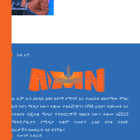
ስለ እኛ
ኤ ኤም ኤን በአዲስ አበባ ከተማ የማገኝ እና ተጠሪነቱ ለከተማው ምክር
ቤት የሆነ ሚዲያ ነው። ተቋሙ የቴሌቪዥን፣ የFM ሬዲዮ፣ የህትመት እና
የተለያዩ ዲጂታል ሚዲያ ፕላትፎርሞች ባለቤት ነው። ተቋሙ በ2023
ሜትሮፖሊታን የሚዲያ ተቋም የመሆን ራዕይ ሰንቆ የይዘት
ስራዎችን በመስራት ላይ ይገኛል።
የመገኛ አድራሻ