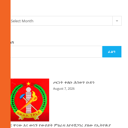
ክምችት
Select Month
ፈልግ
ፈልግ
ዜና
ጦርነት ቀለቡ ሕገወጥ ቡድን
August 7, 2026
ወደ ዋናው እና ወሳኙ የውይይት ምዕራፍ እየተሸጋገረ ያለው የኢትዮጵያ