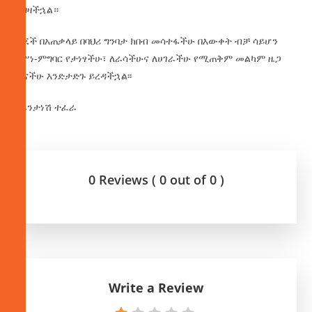
ያግዛችኋል።
ልጆች በአጠቃላይ በባህሪ ግንባታ ክበብ መሳተፋችሁ በእውቀት ብቻ ሳይሆን
በሥነ-ምግባር የታነፃችሁ፣ ለራሳችሁና ለሀገራችሁ የሚጠቅም መልካም ዜጋ
ሆናችሁ እንድታድጉ ይረዳችኋል፡፡
በፋንታነሽ ተፈራ
0 Reviews ( 0 out of 0 )
Write a Review