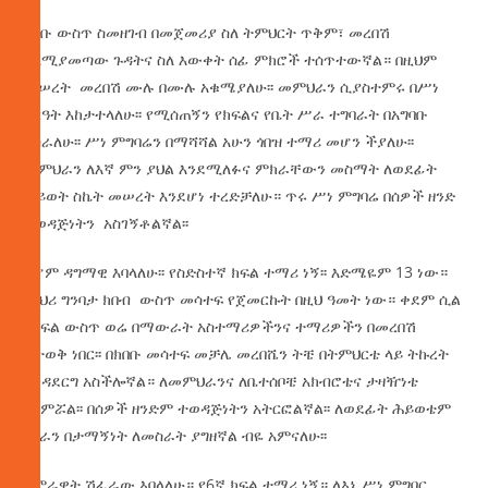
ክበቡ ውስጥ ስመዘገብ በመጀመሪያ ስለ ትምህርት ጥቅም፣ መረበሽ
ስለሚያመጣው ጉዳትና ስለ እውቀት ሰፊ ምክሮች ተሰጥተውኛል። በዚህም
መሠረት መረበሽ ሙሉ በሙሉ አቁሜያለሁ፡፡ መምህራን ሲያስተምሩ በሥነ
ስርዓት እከታተላለሁ፡፡ የሚሰጠኝን የክፍልና የቤት ሥራ ተግባራት በአግባቡ
እሰራለሁ፡፡ ሥነ ምግባሬን በማሻሻል አሁን ጎበዝ ተማሪ መሆን ችያለሁ፡፡
መምህራን ለእኛ ምን ያህል እንደሚለፉና ምክራቸውን መስማት ለወደፊት
ሕይወት ስኬት መሠረት እንደሆነ ተረድቻለሁ። ጥሩ ሥነ ምግባሬ በሰዎች ዘንድ
ተወዳጅነትን አስገኝቶልኛል፡፡
ናሆም ዳግማዊ እባላለሁ፡፡ የስድስተኛ ክፍል ተማሪ ነኝ፡፡ እድሜዬም 13 ነው።
በባህሪ ግንባታ ክበብ ውስጥ መሳተፍ የጀመርኩት በዚህ ዓመት ነው። ቀደም ሲል
በክፍል ውስጥ ወሬ በማውራት አስተማሪዎችንና ተማሪዎችን በመረበሽ
እታወቅ ነበር፡፡ በክበቡ መሳተፍ መቻሌ መረበሼን ትቼ በትምህርቴ ላይ ትኩረት
እንዳደርግ አስችሎኛል። ለመምህራንና ለቤተሰቦቼ አክብሮቴና ታዛዥነቴ
ጨምሯል፡፡ በሰዎች ዘንድም ተወዳጅነትን አትርፎልኛል፡፡ ለወደፊት ሕይወቴም
ሥራን በታማኝነት ለመስራት ያግዘኛል ብዬ አምናለሁ፡፡
ሳምራዊት ሽፈራው እባላለሁ። የ6ኛ ክፍል ተማሪ ነኝ። ለእኔ ሥነ ምግባር