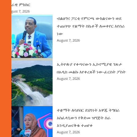
ሀገራዊ ምክክር
August 7, 2026
ብልፅግና ፓርቲ የምርጫ ውክልናውን ወደ
ተጨባጭ የልማት ስኬቶች ለመቀየር እየሰራ
ነው
August 7, 2026
ኢትዮጵያ የቀጣናውን ኢኮኖሚያዊ ገጽታ
በአዲስ መልኩ እየቀረጸች ነው-ፈርስት ፖስት
August 7, 2026
ተቋማት ለሳይበር ደህንነት አዋጁ ትግበራ
አስፈላጊውን የቅድመ ዝግጅት ስራ
እንዲያጠናቅቁ ተጠየቀ
August 7, 2026