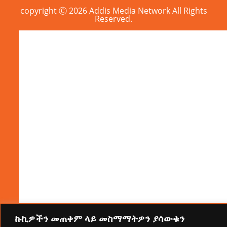
copyright Ⓒ 2026 Addis Media Network All Rights
Reserved.
ኩኪዎችን መጠቀም ላይ መስማማትዎን ያሳውቁን