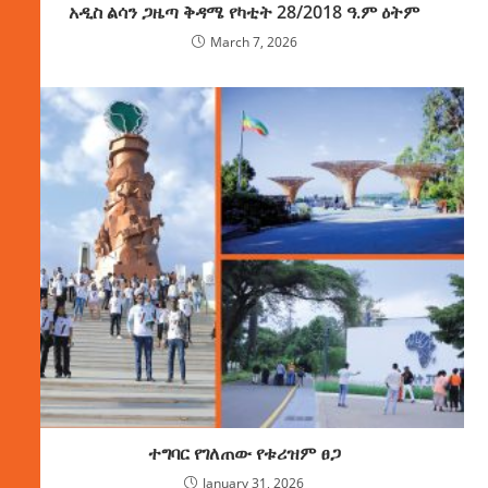
አዲስ ልሳን ጋዜጣ ቅዳሜ የካቲት 28/2018 ዓ.ም ዕትም
March 7, 2026
ተግባር የገለጠው የቱሪዝም ፀጋ
January 31, 2026