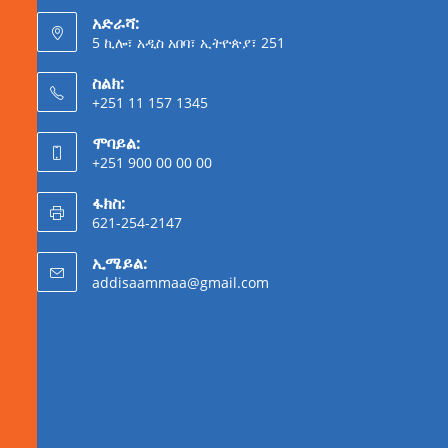
አድራሻ:
5 ኪሎ፣ አዲስ አበባ፣ ኢትዮጵያ፣ 251
ስልክ:
+251 11 157 1345
ሞባይል:
+251 900 00 00 00
ፋክስ:
621-254-2147
ኢሜይል:
addisaammaa@gmail.com