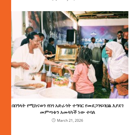
በበዓላት የሚከናወን የበጎ አድራጎት ተግባር የመደጋገፍባህል እያደገ
መምጣቱን አመላካች ነው ተባለ
March 21, 2026