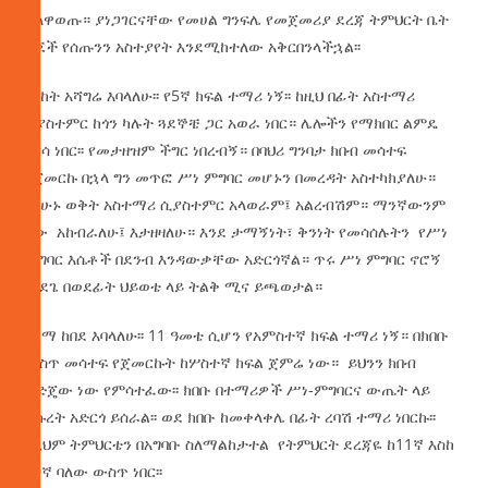
ተለዋወጡ። ያነጋገርናቸው የመሀል ግንፍሌ የመጀመሪያ ደረጃ ትምህርት ቤት
ልጆች የሰጡንን አስተያየት እንደሚከተለው አቅርበንላችኋል፡፡
በረከት አሻግሬ እባላለሁ፡፡ የ5ኛ ክፍል ተማሪ ነኝ፡፡ ከዚህ በፊት አስተማሪ
ሲያስተምር ከጎን ካሉት ጓደኞቼ ጋር አወራ ነበር። ሌሎችን የማክበር ልምዴ
አናሳ ነበር፡፡ የመታዘዝም ችግር ነበረብኝ። በባህሪ ግንባታ ክበብ መሳተፍ
ከጀመርኩ በኋላ ግን መጥፎ ሥነ ምግባር መሆኑን በመረዳት አስተካክያለሁ።
በአሁኑ ወቅት አስተማሪ ሲያስተምር አላወራም፤ አልረብሽም። ማንኛውንም
ሰው አከብራለሁ፤ እታዘዛለሁ። እንደ ታማኝነት፣ ቅንነት የመሳሰሉትን የሥነ
ምግባር እሴቶች በደንብ እንዳውቃቸው አድርጎኛል። ጥሩ ሥነ ምግባር ኖሮኝ
ማደጌ በወደፊት ህይወቴ ላይ ትልቅ ሚና ይጫወታል።
ሂክማ ከበደ እባላለሁ፡፡ 11 ዓመቴ ሲሆን የአምስተኛ ክፍል ተማሪ ነኝ። በክበቡ
ውስጥ መሳተፍ የጀመርኩት ከሦስተኛ ክፍል ጀምሬ ነው። ይህንን ክበብ
ወድጄው ነው የምሳተፈው፡፡ ክበቡ በተማሪዎች ሥነ-ምግባርና ውጤት ላይ
ትኩረት አድርጎ ይሰራል፡፡ ወደ ክበቡ ከመቀላቀሌ በፊት ረባሽ ተማሪ ነበርኩ፡፡
በዚህም ትምህርቴን በአግባቡ ስለማልከታተል የትምህርት ደረጃዬ ከ11ኛ እስከ
20ኛ ባለው ውስጥ ነበር፡፡