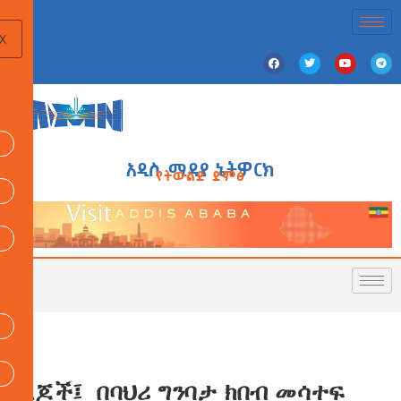
X
አዲስ ሚዲያ ኔትዎርክ
የትውልድ ድምፅ
ልጆች፤ በባህሪ ግንባታ ክበብ መሳተፍ