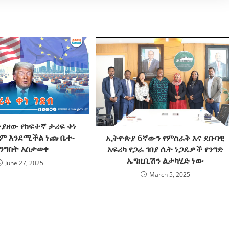
ያዘው የከፍተኛ ታሪፍ ቀነ
ዘም እንደሚችል ነጩ ቤተ-
ኢትዮጵያ 6ኛውን የምስራቅ እና ደቡባዊ
ንግስት አስታወቀ
አፍሪካ የጋራ ገበያ ሴት ነጋዴዎች የንግድ
ኤግዚቢሽን ልታካሂድ ነው
June 27, 2025
March 5, 2025