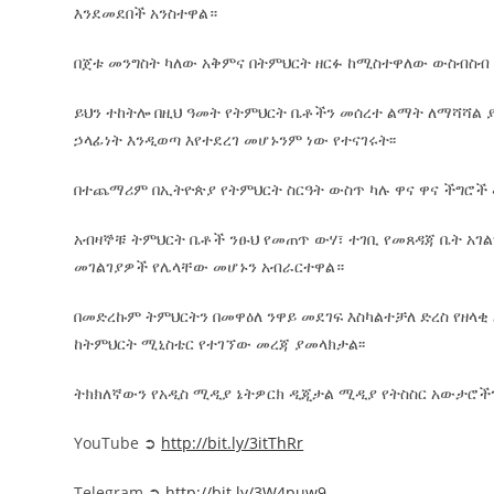
እንደመደበች አንስተዋል።
በጀቱ መንግስት ካለው አቅምና በትምህርት ዘርፉ ከሚስተዋለው ውስብስብ ች
ይህን ተከትሎ በዚህ ዓመት የትምህርት ቤቶችን መሰረተ ልማት ለማሻሻል ያ
ኃላፊነት እንዲወጣ እየተደረገ መሆኑንም ነው የተናገሩት፡፡
በተጨማሪም በኢትዮጵያ የትምህርት ስርዓት ውስጥ ካሉ ዋና ዋና ችግሮች 
አብዛኞቹ ትምህርት ቤቶች ንፁህ የመጠጥ ውሃ፣ ተገቢ የመጸዳጃ ቤት አገ
መገልገያዎች የሌላቸው መሆኑን አብራርተዋል።
በመድረኩም ትምህርትን በመዋዕለ ንዋይ መደገፍ እስካልተቻለ ድረስ የዘላ
ከትምህርት ሚኒስቴር የተገኘው መረጃ ያመላክታል፡፡
ትክክለኛውን የአዲስ ሚዲያ ኔትዎርክ ዲጂታል ሚዲያ የትስስር አውታሮችን
YouTube ➲
http://bit.ly/3itThRr
Telegram ➲
http://bit.ly/3W4puw9