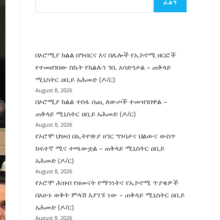
ፈልግ
ሰት
ገንባት
ዜና
በኦሮሚያ ክልል በግብርና እና በሌሎች የኢኮኖሚ ዘርፎች
የተመዘገበው ስኬት የክልሉን ገቢ አሳድጎታል – ጠቅላይ
ሚኒስትር ዐቢይ አሕመድ (ዶ/ር)
August 8, 2026
በኦሮሚያ ክልል ተስፋ ሰጪ ለውጦች ተመዝገበዋል –
ጠቅላይ ሚኒስትር ዐቢይ አሕመድ (ዶ/ር)
August 8, 2026
የኦሮሞ ህዝብ በኢትዮጵያ ሀገር ግንባታና ህልውና ውስጥ
ከፍተኛ ሚና ተጫውቷል – ጠቅላይ ሚኒስትር ዐቢይ
አሕመድ (ዶ/ር)
August 8, 2026
የኦሮሞ ሕዝብ የዘመናት የማንነትና የኢኮኖሚ ጥያቄዎች
በአሁኑ ወቅት ምላሽ እያገኙ ነው – ጠቅላይ ሚኒስትር ዐቢይ
አሕመድ (ዶ/ር)
August 8, 2026