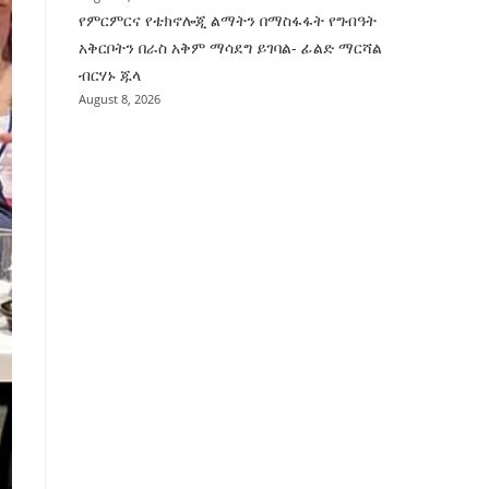
የምርምርና የቴክኖሎጂ ልማትን በማስፋፋት የግብዓት
አቅርቦትን በራስ አቅም ማሳደግ ይገባል- ፊልድ ማርሻል
ብርሃኑ ጁላ
August 8, 2026