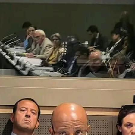
ኢትዮጵያ የቀጣናውን ኢኮኖሚያዊ ገጽታ በአዲስ
አዲስ ሚዲያ ኔትዎርክ በይዘት ስራዎቹ የሀ
መልኩ እየቀረጸች ነው-ፈርስት ፖስት
ተቃውሞ የበዛበት የፊፋ አዲሱ እቅድ
ትርክትን በማረም እና የወል ትርክትን በመ
ና
ሃላፊነቱን እየተወጣ ይገኛል
August 7, 2026
July 30, 2026
ርፍ
AmnAdmin
October 17, 2025