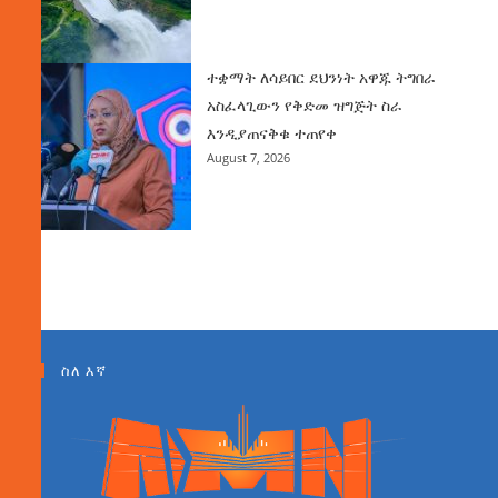
ተቋማት ለሳይበር ደህንነት አዋጁ ትግበራ
አስፈላጊውን የቅድመ ዝግጅት ስራ
እንዲያጠናቅቁ ተጠየቀ
August 7, 2026
ስለ እኛ