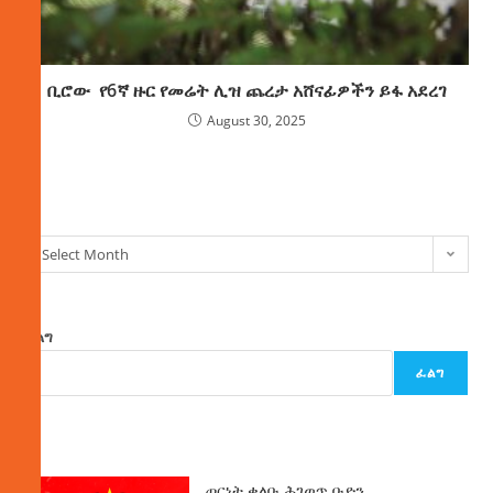
ቢሮው የ6ኛ ዙር የመሬት ሊዝ ጨረታ አሸናፊዎችን ይፋ አደረገ
August 30, 2025
ክምችት
Select Month
ፈልግ
ፈልግ
ዜና
ጦርነት ቀለቡ ሕገወጥ ቡድን