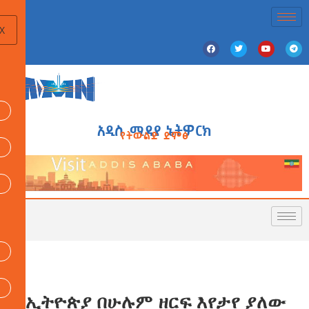
X
አዲስ ሚዲያ ኔትዎርክ
የትውልድ ድምፅ
በኢትዮጵያ በሁሉም ዘርፍ እየታየ ያለው