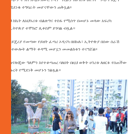
የሚደነቁ ተግባራት መሆናቸውን ጠቅሷል፡፡
ይህ ስኬት ለአህጉሪቱ ብልጽግና ተስፋ የሚሰጥ በመሆኑ መላው አፍሪካ
ከኢትዮጵያ ተሞክሮ ሊቀስም ይገባል ብሏል።
ከናይጄሪያ የመጣው የይዘት ፈጣሪ ኦዲናካ በበኩሉ፣ ኢትዮጵያ በሰው ሰራሽ
አስተውሎት ልማት ቀዳሚ መሆኗን መመልከቱን ተናግሯል፡፡
ቴክኖሎጂው ዓለምን እየተቆጣጠረ ባለበት በዚህ ወቅት ሀገሪቱ ለዘርፉ የሰጠችው
ትኩረት የሚደነቅ መሆኑን ገልጿል።