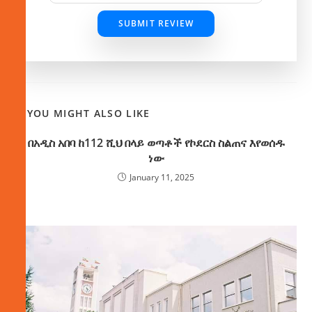
SUBMIT REVIEW
YOU MIGHT ALSO LIKE
በአዲስ አበባ ከ112 ሺህ በላይ ወጣቶች የኮደርስ ስልጠና እየወሰዱ
ነው
January 11, 2025