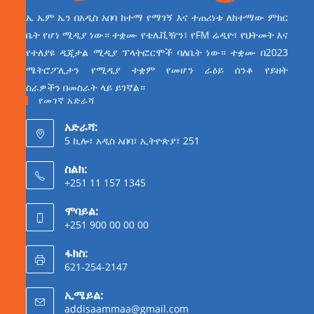
ኤ ኤም ኤን በአዲስ አበባ ከተማ የማገኝ እና ተጠሪነቱ ለከተማው ምክር
ቤት የሆነ ሚዲያ ነው። ተቋሙ የቴሌቪዥን፣ የFM ሬዲዮ፣ የህትመት እና
የተለያዩ ዲጂታል ሚዲያ ፕላትፎርሞች ባለቤት ነው። ተቋሙ በ2023
ሜትሮፖሊታን የሚዲያ ተቋም የመሆን ራዕይ ሰንቆ የይዘት
ስራዎችን በመስራት ላይ ይገኛል።
የመገኛ አድራሻ
አድራሻ:
5 ኪሎ፣ አዲስ አበባ፣ ኢትዮጵያ፣ 251
ስልክ:
+251 11 157 1345
ሞባይል:
+251 900 00 00 00
ፋክስ:
621-254-2147
ኢሜይል:
addisaammaa@gmail.com