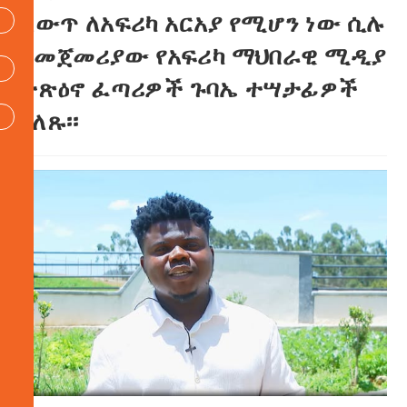
ለውጥ ለአፍሪካ አርአያ የሚሆን ነው ሲሉ
በመጀመሪያው የአፍሪካ ማህበራዊ ሚዲያ
ተጽዕኖ ፈጣሪዎች ጉባኤ ተሣታፊዎች
ገለጹ፡፡