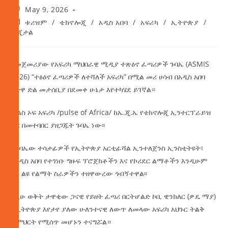
May 9, 2026
ቱሪዝም
/
ቴክኖሎጂ
/
አዲስ አበባ
/
አፍሪካ
/
ኢትዮጵያ
/
ዲጂታል
የመጀመሪያው የአፍሪካ ማህበራዊ ሚዲያ ተጽዕኖ ፈጣሪዎች ጉባኤ (ASMIS
2026) “ተፅዕኖ ፈጣሪዎች ለተሻለች አፍሪካ” በሚል መሪ ሀሳብ በአዲስ አበባ
ዓድዋ ድል መታሰቢያ በደመቀ ሁኔታ እየተካሄደ ይገኛል።
ፐልስ ኦፍ አፍሪካ /pulse of Africa/ ከኤ.ጂ.ኤ የቴክኖሎጂ ኢንተርፕራይዝ
ጋር በመተባበር ያዘጋጁት ጉባኤ ነው፡፡
የጉባኤው ተሳታፊዎች የኢትዮጵያ አርቲፊሻል ኢንተለጀንስ ኢንስቲትዩት፣
በአዲስ አበባ የተገነቡ ግዙፍ ፕሮጀክቶችን እና የኮሪደር ልማቶችን እንዲሁም
ልዩ ልዩ የልማት ስራዎችን ተዘዋውረው ጎብኝተዋል፡፡
በዚሁ ወቅት ታዋቂው ጋናዊ የይዘት ፈጣሪ በርትሆልድ ኮቢ ዊንክለር (ዎዴ ማያ)
በኢትዮጵያ እየታየ ያለው ሁለንተናዊ ለውጥ ለመላው አፍሪካ አህጉር ትልቅ
ትምህርት የሚሰጥ መሆኑን ተናግሯል።