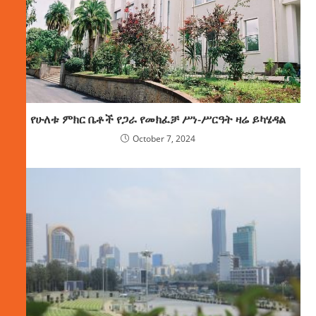
የሁለቱ ምክር ቤቶች የጋራ የመክፈቻ ሥነ-ሥርዓት ዛሬ ይካሄዳል
October 7, 2024