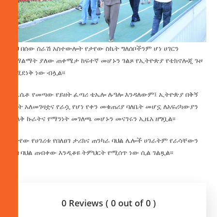
ይህ በሰው ሰራሽ አስተውሎት የታየው ስኬት ግለሰቦችንም ሆነ ሀገርን
ለማልማት ያለው ጠቀሜታ ከፍተኛ መሆኑን ገልጾ የኢትዮጵያ የቴክኖሎጂ ጉዞ
የሚደነቅ ነው ብሏል፡፡
ከሌሴቶ የመጣው የይዘት ፈጣሪ ቴኤሎ ሉዓሎ እንዳለውም፤ ኢትዮጵያ በቅኝ
ግዛት አለመገዛቷና የራሷ የሆነ የቀን መቁጠሪያ ባለቤት መሆኗ ለአፍሪካውያን
ታላቅ ኩራትና የማንነት መገለጫ መሆኑን መናገሩን ኢዜአ ዘግቧል፡፡
የታየው የሀገሪቱ የበለፀገ ታሪክና ጠንካራ ባህል ሌሎች ሀገራትም የራሳቸውን
ቱባ ባህል ጠብቀው እንዲቆዩ ትምህርት የሚሰጥ ነው ሲል ገልጿል፡፡
0 Reviews ( 0 out of 0 )