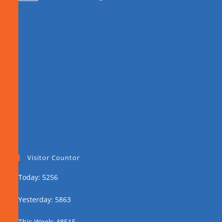
Visitor Countor
Today: 5256
Yesterday: 5863
This Week: 48515