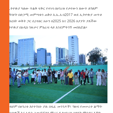
በኢትዮጵያ ካለው ጥልቅ ፍቅር የተነሳ በሀገሪቱ የታየውን ለውጥ ለዓለም
ለማሳየት በድጋሚ መምጣቱን ጠቅሶ እ.ኤ.አ በ2017 ወደ ኢትዮጵያ መጥቶ
ከነበረበት ወቅት ጋር ሲነፃፀር አሁን በ2025 እና 2026 እያያት ያለችው
ኢትዮጵያ በአዲስ ገጽታና ምዕራፍ ላይ እንደምትገኝ መስክሯል፡፡
በተለይም በሀገሪቱ እየተገነቡ ያሉ ሰፋፊ መንገዶች፣ ግዙፍ የመሠረተ ልማት
ግንባታዎች እና አዲሱ አውሮፕላን ማረፊያ ለሀገሪቱ ዕድገት ማሳያና እጅግ