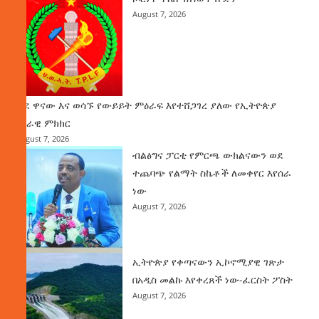
August 7, 2026
ወደ ዋናው እና ወሳኙ የውይይት ምዕራፍ እየተሸጋገረ ያለው የኢትዮጵያ
ሀገራዊ ምክክር
August 7, 2026
ብልፅግና ፓርቲ የምርጫ ውክልናውን ወደ
ተጨባጭ የልማት ስኬቶች ለመቀየር እየሰራ
ነው
August 7, 2026
ኢትዮጵያ የቀጣናውን ኢኮኖሚያዊ ገጽታ
በአዲስ መልኩ እየቀረጸች ነው-ፈርስት ፖስት
August 7, 2026