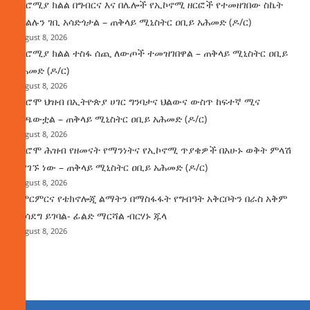
በኦሮሚያ ክልል በግብርና እና በሌሎች የኢኮኖሚ ዘርፎች የተመዘገበው ስኬት
የክልሉን ገቢ አሳድጎታል – ጠቅላይ ሚኒስትር ዐቢይ አሕመድ (ዶ/ር)
August 8, 2026
በኦሮሚያ ክልል ተስፋ ሰጪ ለውጦች ተመዝገበዋል – ጠቅላይ ሚኒስትር ዐቢይ
አሕመድ (ዶ/ር)
August 8, 2026
የኦሮሞ ህዝብ በኢትዮጵያ ሀገር ግንባታና ህልውና ውስጥ ከፍተኛ ሚና
ተጫውቷል – ጠቅላይ ሚኒስትር ዐቢይ አሕመድ (ዶ/ር)
August 8, 2026
የኦሮሞ ሕዝብ የዘመናት የማንነትና የኢኮኖሚ ጥያቄዎች በአሁኑ ወቅት ምላሽ
እያገኙ ነው – ጠቅላይ ሚኒስትር ዐቢይ አሕመድ (ዶ/ር)
August 8, 2026
የምርምርና የቴክኖሎጂ ልማትን በማስፋፋት የግብዓት አቅርቦትን በራስ አቅም
ማሳደግ ይገባል- ፊልድ ማርሻል ብርሃኑ ጁላ
August 8, 2026