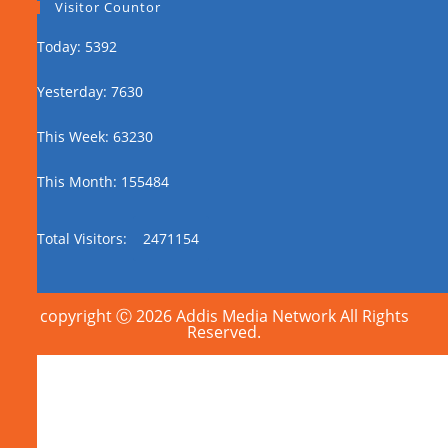
Visitor Countor
Today: 5392
Yesterday: 7630
This Week: 63230
This Month: 155484
Total Visitors:
2471154
copyright Ⓒ 2026 Addis Media Network All Rights
Reserved.