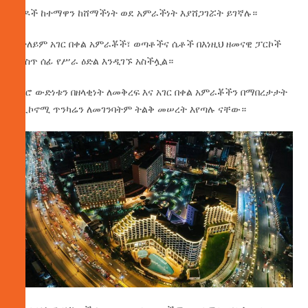
ሼዶች ከተማዋን ከሸማችነት ወደ አምራችነት እያሸጋገሯት ይገኛሉ።
በተለይም አገር በቀል አምራቾች፣ ወጣቶችና ሴቶች በእነዚህ ዘመናዊ ፓርኮች
ውስጥ ሰፊ የሥራ ዕድል እንዲገኙ አስችሏል።
የኑሮ ውድነቱን በዘላቂነት ለመቅረፍ እና አገር በቀል አምራቾችን በማበረታታት
የኢኮኖሚ ጥንካሬን ለመገንባትም ትልቅ መሠረት እየጣሉ ናቸው።