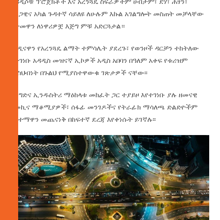
አዳዲሶቹ ፕሮጀክቶች እና አረንጓዴ ስፍራዎችም ሀብታም፣ ደሃ፣ ሕፃን፣
አረጋዊና አካል ጉዳተኛ ሳይለዩ ለሁሉም እኩል አገልግሎት መስጠት መቻላቸው
ከተመዋን ለነዋሪዎቿ እጅግ ምቹ አድርጓታል።
መዲናዋን የአረንጓዴ ልማት ተምሳሌት ያደረጉ፣ የወንዞች ዳርቻን ተከትለው
የተገነቡ አዳዲስ መዝናኛ ኢኮዎች አዲስ አበባን በዓለም አቀፍ የቱሪዝም
መስህብነት በጉልህ የሚያስተዋውቁ ገጽታዎች ናቸው፡፡
ከንግድና ኢንዱስትሪ ማዕከላቱ መከፈት ጋር ተያይዞ እየተገነቡ ያሉ ዘመናዊ
የመኪና ማቆሚያዎች፣ ሰፋፊ መንገዶችና የትራፊክ ማሳለጫ ድልድዮችም
የከተማዋን መጨናነቅ በከፍተኛ ደረጃ እየቀነሱት ይገኛሉ፡፡