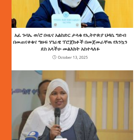
አፈ ጉባኤ ወ/ሮ ቡዜና አልከድር ታላቁ የኢትዮጵያ ህዳሴ ግድብ
በመጠናቀቁና ግዙፍ ሃገራዊ ፕሮጀክቶች በመጀመራቸዉ የእንኳን
ደስ አላችሁ መልእክት አስተላለፉ
October 13, 2025