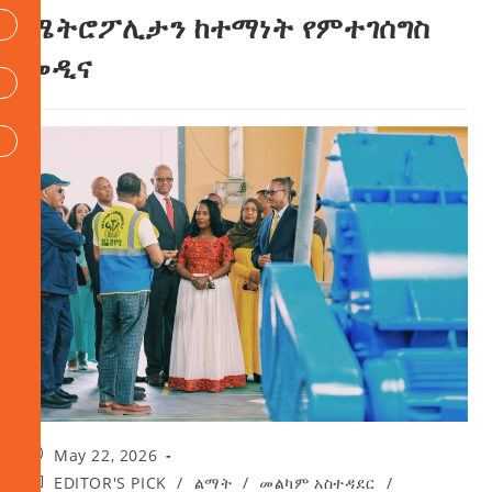
ሜትሮፖሊታን ከተማነት የምተገሰግስ
መዲና
May 22, 2026
EDITOR'S PICK
/
ልማት
/
መልካም አስተዳደር
/