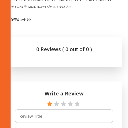
ከንቲባ አዳነች አቤቤ በአጽንኦት ያስገነዝባሉ፡፡
በአስማረ መኮንን
0 Reviews ( 0 out of 0 )
Write a Review