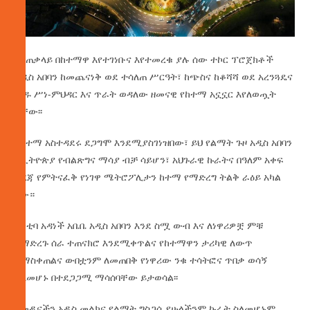
በአጠቃላይ በከተማዋ እየተገነቡና እየተመረቁ ያሉ ሰው ተኮር ፕሮጀክቶች
አዲስ አበባን ከመጨናነቅ ወደ ተሳለጠ ሥርዓት፣ ከጭስና ከቆሻሻ ወደ አረንጓዴና
ጽዱ ሥነ-ምህዳር እና ጥራት ወዳለው ዘመናዊ የከተማ አኗኗር እየለወጧት
ናቸው፡፡
የከተማ አስተዳደሩ ደጋግሞ እንደሚያስገነዝበው፣ ይህ የልማት ጉዞ አዲስ አበባን
የኢትዮጵያ የብልጽግና ማሳያ ብቻ ሳይሆን፣ አህጉራዊ ኩራትና በዓለም አቀፍ
ደረጃ የምትናፈቅ የነገዋ ሜትሮፖሊታን ከተማ የማድረግ ትልቅ ራዕይ አካል
ነው።
ከንቲባ አዳነች አቤቤ አዲስ አበባን እንደ ስሟ ውብ እና ለነዋሪዎቿ ምቹ
የማድረጉ ሰራ ተጠናክሮ እንደሚቀጥልና የከተማዋን ታሪካዊ ለውጥ
ለማስቀጠልና ውበቷንም ለመጠበቅ የነዋሪው ንቁ ተሳትፎና ጥበቃ ወሳኝ
ስለመሆኑ በተደጋጋሚ ማሳሰባቸው ይታወሳል፡፡
የመዲናችን አዲስ መልክና የልማት ግስጋሴ የሁላችንም ኩራት ስለመሆኑም