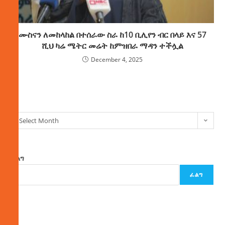
ሙስናን ለመከላከል በተሰራው ስራ ከ10 ቢሊየን ብር በላይ እና 57
ሺህ ካሬ ሜትር መሬት ከምዝበራ ማዳን ተችሏል
December 4, 2025
ክምችት
Select Month
ፈልግ
ፈልግ
ዜና