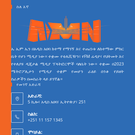
ስለ እኛ
ኤ ኤም ኤን በአዲስ አበባ ከተማ የማገኝ እና ተጠሪነቱ ለከተማው ምክር
ቤት የሆነ ሚዲያ ነው። ተቋሙ የቴሌቪዥን፣ የFM ሬዲዮ፣ የህትመት እና
የተለያዩ ዲጂታል ሚዲያ ፕላትፎርሞች ባለቤት ነው። ተቋሙ በ2023
ሜትሮፖሊታን የሚዲያ ተቋም የመሆን ራዕይ ሰንቆ የይዘት
ስራዎችን በመስራት ላይ ይገኛል።
የመገኛ አድራሻ
አድራሻ:
5 ኪሎ፣ አዲስ አበባ፣ ኢትዮጵያ፣ 251
ስልክ:
+251 11 157 1345
ሞባይል: