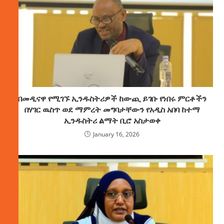
በመዲናዋ የሚገኙ ኢንዱስትሪዎች ከውጪ ይገቡ የነበሩ ምርቶችን
በሃገር ዉስጥ ወደ ማምረት መግባታቸውን የአዲስ አበባ ከተማ
ኢንዱስትሪ ልማት ቢሮ አስታወቀ
January 16, 2026