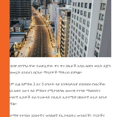
ከንቲባዋ በንግግራቸው የጠቀሷቸው ዋና ዋና ስኬቶች አዲስ አበባን ወዴት እጅግ
እያዘመኗት እንደሆነ በርካታ ማሳያዎች ማቅረብ ይቻላል፡፡
ቀደም ሲል ከምሽቱ 2 እና 3 ሰዓታት ላይ እንቅስቃሴዋ ይደበዝዝ የነበረችው
አዲስ አበባ፣ አሁን ላይ ምሽቱን የሚያገለግሉ ዘመናዊ የንግድ ማዕከላትና
የመዝናኛ ኢኮዎች ተፈጥረውላት የሌሊት ኢኮኖሚዋ በከፍተኛ ሁኔታ እየነቃ
ይገኛል፡፡
በከተማዋ የተገነቡ አነስተኛና መካከለኛ የኢንዱስትሪ መንደሮች፣ ፓርኮችና