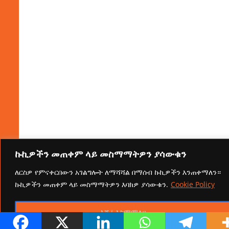
ኩኪዎችን መጠቀም ላይ መስማማትዎን ያሳውቁን
ለርስዎ የምናቀርበውን አገልግሎት ለማሻሻል በማሰብ ኩኪዎችን እንጠቀማለን።
ኩኪዎችን መጠቀም ላይ መስማማትዎን እባክዎ ያሳውቁን.
Cookie Policy
እሺ፤ እስማማለሁ