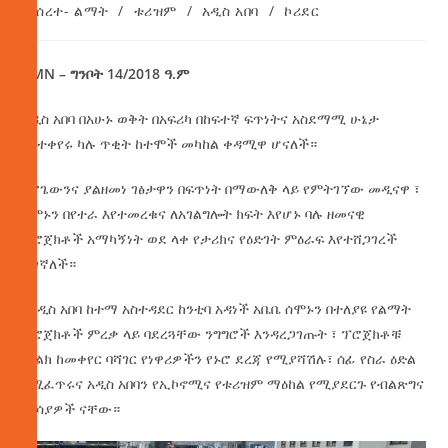
መሰረተ- ልማት
/
ቱሪዝም
/
አዲስ አበባ
/
ኮሪደር
AMN – ግንቦት 14/2018 ዓ.ም
አዲስ አበባ በአሁኑ ወቅት በአፍሪካ በከፍተኛ ፍጥነትና አስደማሚ ሁኔታ
እየተቀየሩ ካሉ ጥቂት ከተሞች መካከል ቀዳሚዋ ሆናለች።
አሮጌውንና ያልዘመነ ገፅታዋን በፍጥነት በማውለቅ ላይ የምትገኘው መዲናዋ ፣
ሰሞኑን በየተራ እየተመረቁና ለአገልግሎት ክፍት እየሆኑ ባሉ ዘመናዊ
ፕሮጀክቶች አማካኝነት ወደ ላቀ የታሪክና የዕድገት ምዕራፍ እየተሸጋገረች
ትገኛለች።
የአዲስ አበባ ከተማ አስተዳደር ከንቲባ አዳነች አቤቤ ሰሞኑን በተለያዩ የልማት
ፕሮጀክቶች ምረቃ ላይ ባደረጓቸው ንግግሮች እንዳረጋገጡት ፣ ፕሮጀክቶቹ
መልክ ከመቀየር ባሻገር የነዋሪዎችን የኑሮ ደረጃ የሚያሻሽሉ፣ ሰፊ የስራ ዕድል
የሚፈጥሩና አዲስ አበባን የኢኮኖሚና የቱሪዝም ማዕከል የሚያደርጉ የብልጽግና
ማሳያዎች ናቸው።