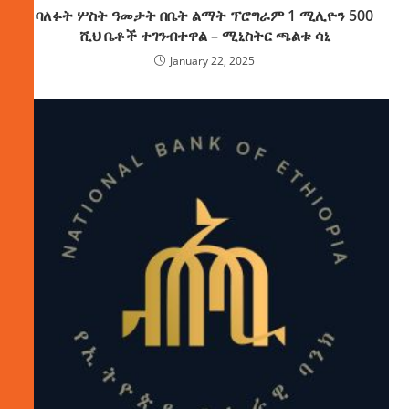
ባለፉት ሦስት ዓመታት በቤት ልማት ፕሮግራም 1 ሚሊዮን 500
ሺህ ቤቶች ተገንብተዋል – ሚኒስትር ጫልቱ ሳኒ
January 22, 2025