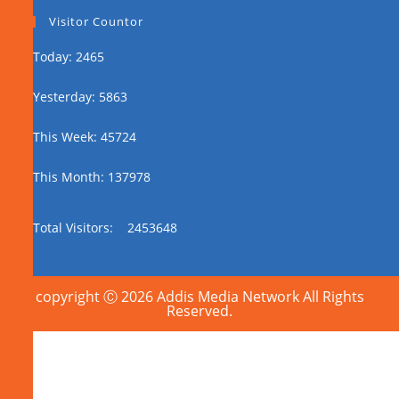
Visitor Countor
Today: 2465
Yesterday: 5863
This Week: 45724
This Month: 137978
Total Visitors:
2453648
copyright Ⓒ 2026 Addis Media Network All Rights
Reserved.