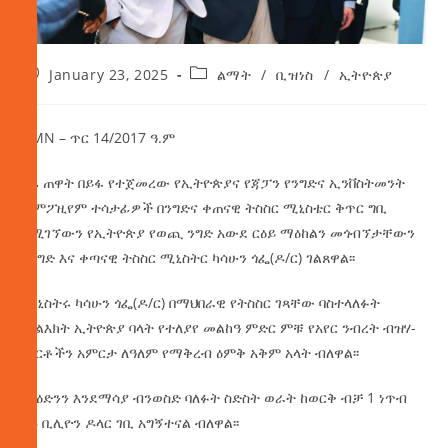
January 23, 2025
ልማት
/
ቢዝነስ
/
ኢትዮጵያ
AMN – ጥር 14/2017 ዓ.ም
ዛሬ ጠዋት በይፋ የተጀመረው የኢትዮጵያና የጃፓን የንግድና ኢንቨስትመንት
ሲምፖዚየም ተሳታፊዎች በንግድና ቀጠናዊ ትስስር ሚኒስቴር ቅጥር ግቢ
የሚገኘውን የኢትዮጵያ የወጪ ንግድ አውደ ርዕይ ማዕከልን መጎብኘታቸውን
የንግድ እና ቀጣናዊ ትስስር ሚኒስትር ካሳሁን ጎፌ(ዶ/ር) ገልጸዋል፡፡
ሚኒስትሩ ካሳሁን ጎፌ(ዶ/ር) በማህበራዊ የትስስር ገጻቸው ባስተላለፉት
መልእክት ኢትዮጵያ ባላት የተለያየ መልከዓ ምድር ምቹ የአየር ንብረት ብዝሃ-
ምርቶችን አምርታ ለዓለም የማቅረብ ዕምቅ አቅም አላት ብለዋል፡፡
ማዕድንን እንደማሳያ ብንወስድ ባለፉት ስድስት ወራት ከወርቅ ብቻ 1 ነጥብ
36 ቢሊዮን ዶላር ገቢ አግኝተናል ብለዋል፡፡