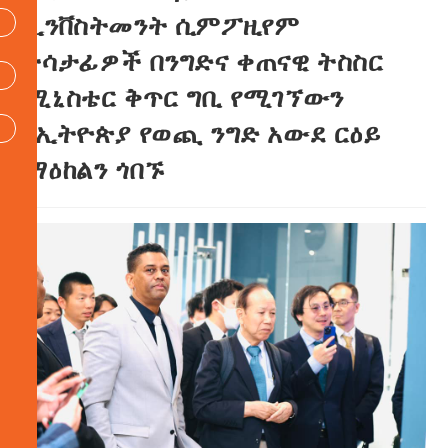
ኢንቨስትመንት ሲምፖዚየም
ተሳታፊዎች በንግድና ቀጠናዊ ትስስር
ሚኒስቴር ቅጥር ግቢ የሚገኘውን
የኢትዮጵያ የወጪ ንግድ አውደ ርዕይ
ማዕከልን ጎበኙ