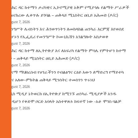
የባሕር ዳር ከተማን ታሪካዊና ኢኮኖሚያዊ አቅም የሚያጎሉ የልማት ሥራዎች
ተጠናክረው ሊቀጥሉ ይገባል – ጠቅላይ ሚኒስትር ዐቢይ አሕመድ (ዶ/ር)
August 7, 2026
መንግሥት ሌብነትን እና ሕገወጥነትን ለመከላከል ጠንካራ እርምጃ እየወሰደ
መሆኑን የኢፌዴሪ የመንግሥት ኮሙኒኬሽን አገልግሎት አስታወቀ
August 7, 2026
የባሕር ዳር ከተማ ለኢትዮጵያ እና ለአፍሪካ የልማት ምሳሌ የምትሆን ከተማ
ነች – ጠቅላይ ሚኒስትር ዐቢይ አሕመድ (ዶ/ር)
August 7, 2026
ጤናማ ማህበረሰብ የሀገራችንን የብልፅግና ርዕይ እውን ለማድረግ የማይተካ
ሚና አለው-ምክትል ጠቅላይ ሚንስትር ተመስገን ጥሩነህ
August 7, 2026
አዲስ ሚዲያ ኔትወርክ በኢትዮጵያ ከሚገኙ ጠንካራ ሚዲያዎች አንዱ
እንዲሆን የቀድሞ ቦርድ አባላት አስተዋጽኦ ከፍተኛ ነው -አቶ ሞገስ ባልቻ
August 7, 2026