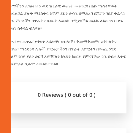
አቅማችንን አጎልብተን ወደ ገቢራዊ ውጤት መቀየርና በልኩ ማስተዋወቅ
ያስፈልጋል ያሉት ሚኒስትሩ አኛም ይህን ታሳቢ በማድረግ በጃፓን ገበያ ተፈላጊ
የሆኑ ምርቶችን በጥራትና በብዛት ለመላክ በሚያስችል መልኩ ለልዑካን ቡድኑ
ግንዛቤ ሰተናል ብለዋል፡፡
የቡና፣ የጥራጥሬ፣ የቅባት እህሎች፣ ሰብሎች፣ ቅመማቅመም፣ አትክልትና
ፍርፍሬ፣ ማዕድንና ሌሎች ምርቶቻችንን በጥራት አምርተን በውጪ ንግድ
የዓለም ገበያ ያለን ድርሻ እያሻሻልን ከሄድን ከዘርፉ የምናገኘው ገቢ በብዙ እጥፍ
ይጨምራል ሲሉም አመልክተዋል፡፡
0 Reviews ( 0 out of 0 )