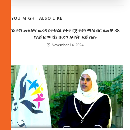
YOU MIGHT ALSO LIKE
በአዋሽ መልካሣ ወረዳ በተካሄደ የተቀናጀ የህግ ማስከበር ዘመቻ 38
የአሸባሪው ሸኔ ቡድን አባላት እጅ ሰጡ
November 14, 2024