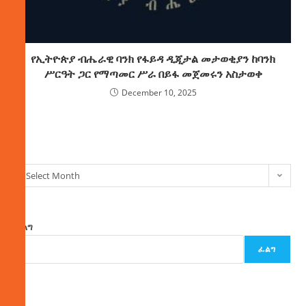
የኢትዮጵያ ብሔራዊ ባንክ የፋይዳ ዲጂታል መታወቂያን ከባንክ
ሥርዓት ጋር የማጣመር ሥራ በይፋ መጀመሩን አስታወቀ
December 10, 2025
ክምችት
Select Month
ፈልግ
ፈልግ
ዜና