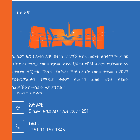
ስለ እኛ
ኤ ኤም ኤን በአዲስ አበባ ከተማ የማገኝ እና ተጠሪነቱ ለከተማው ምክር
ቤት የሆነ ሚዲያ ነው። ተቋሙ የቴሌቪዥን፣ የFM ሬዲዮ፣ የህትመት እና
የተለያዩ ዲጂታል ሚዲያ ፕላትፎርሞች ባለቤት ነው። ተቋሙ በ2023
ሜትሮፖሊታን የሚዲያ ተቋም የመሆን ራዕይ ሰንቆ የይዘት
ስራዎችን በመስራት ላይ ይገኛል።
የመገኛ አድራሻ
አድራሻ:
5 ኪሎ፣ አዲስ አበባ፣ ኢትዮጵያ፣ 251
ስልክ:
+251 11 157 1345