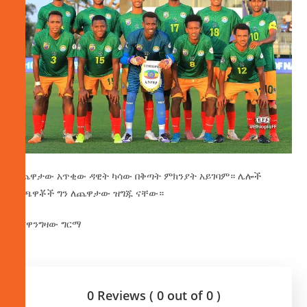
በጨዋታው አጥቂው ዳዊት ካሳው በቅጣት ምክንያት አይገባም። ሌሎች
ተጫዋቾች ግን ለጨዋታው ዝግጁ ናቸው።
በሸዋንግዛው ግርማ
0 Reviews ( 0 out of 0 )