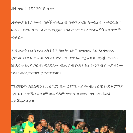
AMN ግንቦት 15/ 2018 ዓ.ም
የኢትዮጵያ ከ17 ዓመት በታች ብሔራዊ ቡድን ታሪክ ለመስራት ተቃርቧል።
ብሔራዊ ቡድኑ ኳታር ለምታዘጋጀው የዓለም ዋንጫ ለማለፍ 90 ደቂቃዎች
ይቀሩታል።
ከ22 ዓመታት በኋላ የአፍሪካ ከ17 ዓመት በታች ውድድር ላይ እየተሳተፈ
የሚገኘው ቡድኑ ምድብ አንድን ሦስተኛ ሆኖ አጠናቋል። ከአዘጋጇ ሞሮኮ ፣
ግብፅ እና ቱኒዚያ ጋር የተደለደለው ብሔራዊ ቡድኑ አራት ነጥብ በመያዝ ነው
የምድብ ጨዋታዎቹን ያጠናቀቀው።
በአሜሪካዊው አሰልጣኝ ቤንጃሚን ዚመር የሚመራው ብሔራዊ ቡድኑ ምንም
እንኳን ሩብ ፍፃሜ ባይገባም ወደ ዓለም ዋንጫ ለመጓዝ ግን ጥሩ እድል
ተመቻችቶለታል።