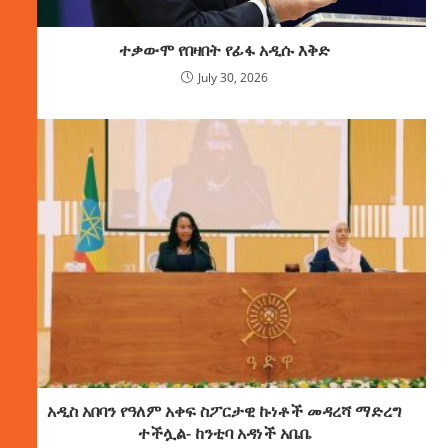
ተቃውሞ የበዛበት የፊፋ አዲሱ እቅድ
July 30, 2026
አዲስ አበባን የዓለም አቀፍ ስፖርታዊ ኩነቶች መዳረሻ ማድረግ
ተችሏል- ከንቲባ አዳነች አቤቤ