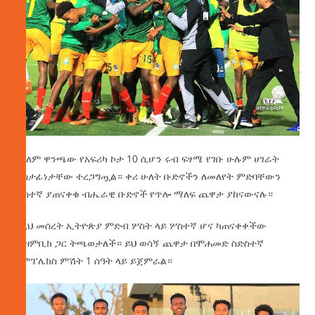
በዓለም ዋንጫው የአፍሪካ ኮታ 10 ሲሆን ሩብ ፍፃሜ የገቡ ሁሉም ሀገራት
ተሳታፊነታቸው ተረጋግጧል። ቀሪ ሁለት ቡድኖችን ለመለየት ምድባቸውን
ሦስተኛ ያጠናቀቁ ብሔራዊ ቡድኖች የጥሎ ማለፍ ጨዋታ ያከናውናሉ።
በዚህ መሰረት ኢትዮጵያ ምድብ ሦስት ላይ ሦስተኛ ሆና ካጠናቀቀችው
ሞዛምቢክ ጋር ትጫወታለች። ይህ ወሳኝ ጨዋታ በሞሐመድ ስድስተኛ
ኮምፕሌክስ ምሽት 1 ሰዓት ላይ ይጀምራል።