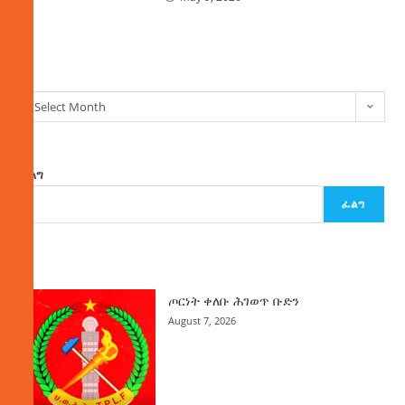
ክምችት
Select Month
ፈልግ
ፈልግ
ዜና
ጦርነት ቀለቡ ሕገወጥ ቡድን
August 7, 2026