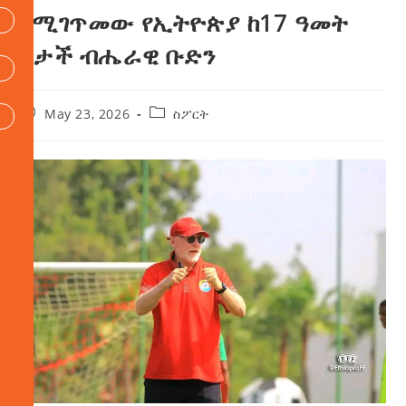
የሚገጥመው የኢትዮጵያ ከ17 ዓመት
በታች ብሔራዊ ቡድን
May 23, 2026
ስፖርት