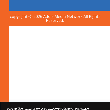
copyright Ⓒ 2026 Addis Media Network All Rights
Reserved.
ኩኪዎችን መጠቀም ላይ መስማማትዎን ያሳውቁን