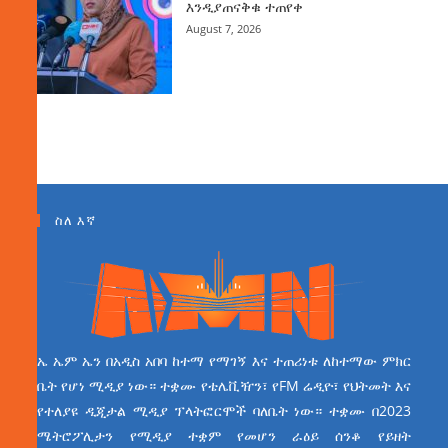
እንዲያጠናቅቁ ተጠየቀ
August 7, 2026
ስለ እኛ
ኤ ኤም ኤን በአዲስ አበባ ከተማ የማገኝ እና ተጠሪነቱ ለከተማው ምክር
ቤት የሆነ ሚዲያ ነው። ተቋሙ የቴሌቪዥን፣ የFM ሬዲዮ፣ የህትመት እና
የተለያዩ ዲጂታል ሚዲያ ፕላትፎርሞች ባለቤት ነው። ተቋሙ በ2023
ሜትሮፖሊታን የሚዲያ ተቋም የመሆን ራዕይ ሰንቆ የይዘት