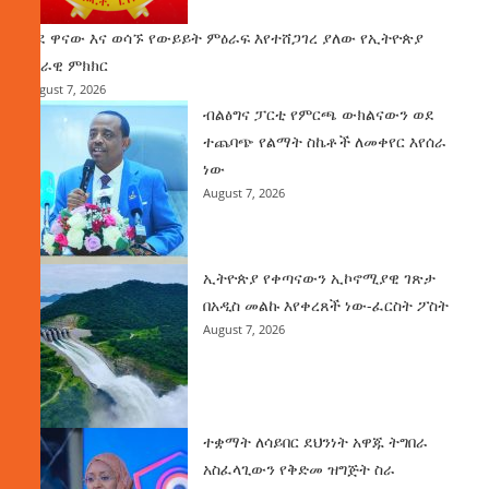
ወደ ዋናው እና ወሳኙ የውይይት ምዕራፍ እየተሸጋገረ ያለው የኢትዮጵያ
ሀገራዊ ምክክር
August 7, 2026
ብልፅግና ፓርቲ የምርጫ ውክልናውን ወደ
ተጨባጭ የልማት ስኬቶች ለመቀየር እየሰራ
ነው
August 7, 2026
ኢትዮጵያ የቀጣናውን ኢኮኖሚያዊ ገጽታ
በአዲስ መልኩ እየቀረጸች ነው-ፈርስት ፖስት
August 7, 2026
ተቋማት ለሳይበር ደህንነት አዋጁ ትግበራ
አስፈላጊውን የቅድመ ዝግጅት ስራ