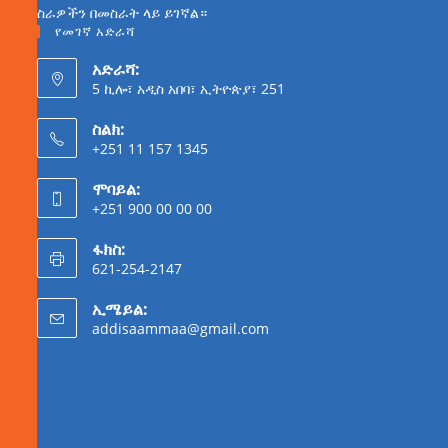
ስራዎችን በመስራት ላይ ይገኛል።
የመገኛ አድራሻ
አድራሻ:
5 ኪሎ፣ አዲስ አበባ፣ ኢትዮጵያ፣ 251
ስልክ:
+251 11 157 1345
ሞባይል:
+251 900 00 00 00
ፋክስ:
621-254-2147
ኢሜይል:
addisaammaa@gmail.com