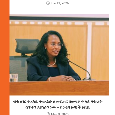
July 13, 2026
ብቁ ሀገር ተረካቢ ትውልድ ለመፍጠር በወጣቶች ላይ ትኩረት
ሰጥተን እየሰራን ነው – ከንቲባ አዳነች አቤቤ
May 9, 2026