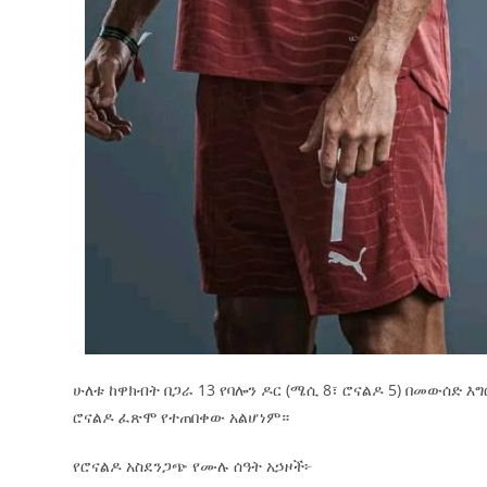
ሁለቱ ከዋክብት በጋራ 13 የባሎን ዶር (ሜሲ 8፣ ሮናልዶ 5) በመውሰድ እ
ሮናልዶ ፈጽሞ የተጠበቀው አልሆነም።
የሮናልዶ አስደንጋጭ የሙሉ ሰዓት አኃዞች፦