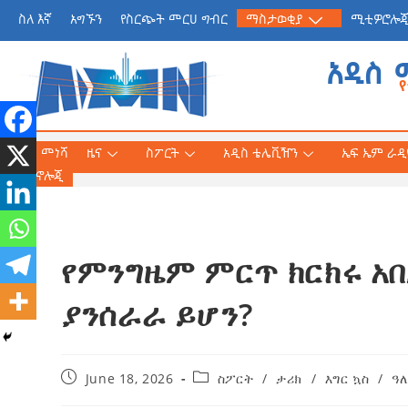
ስለ እኛ
አግኙን
የስርጭት መርሀ ግብር
ማስታወቂያ
ሚቲዎሮሎ
አዲስ 
መነሻ
ዜና
ስፖርት
አዲስ ቴሌቪዥን
ኤፍ ኤም ራዲዮ
ቴክኖሎጂ
የምንግዜም ምርጥ ክርክሩ አ
የጠቅላይ ሚኒስትር ዐቢይ 
«መደመር» መጽሐፍ በቻይ
ያንሰራራ ይሆን?
ለንባብ ይበቃል
AmnAdmin
July
June 18, 2026
ስፖርት
/
ታሪክ
/
እግር ኳስ
/
ዓ