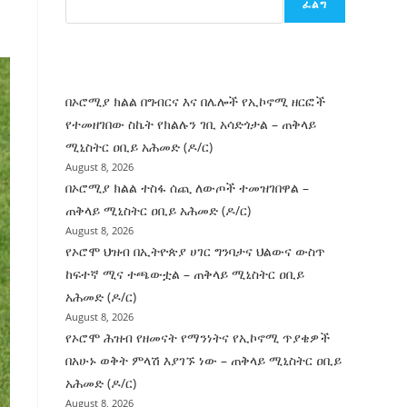
ፈልግ
ሰት
ገንባት
ዜና
በኦሮሚያ ክልል በግብርና እና በሌሎች የኢኮኖሚ ዘርፎች
የተመዘገበው ስኬት የክልሉን ገቢ አሳድጎታል – ጠቅላይ
ሚኒስትር ዐቢይ አሕመድ (ዶ/ር)
August 8, 2026
በኦሮሚያ ክልል ተስፋ ሰጪ ለውጦች ተመዝገበዋል –
ጠቅላይ ሚኒስትር ዐቢይ አሕመድ (ዶ/ር)
August 8, 2026
የኦሮሞ ህዝብ በኢትዮጵያ ሀገር ግንባታና ህልውና ውስጥ
ከፍተኛ ሚና ተጫውቷል – ጠቅላይ ሚኒስትር ዐቢይ
አሕመድ (ዶ/ር)
August 8, 2026
የኦሮሞ ሕዝብ የዘመናት የማንነትና የኢኮኖሚ ጥያቄዎች
በአሁኑ ወቅት ምላሽ እያገኙ ነው – ጠቅላይ ሚኒስትር ዐቢይ
አሕመድ (ዶ/ር)
August 8, 2026