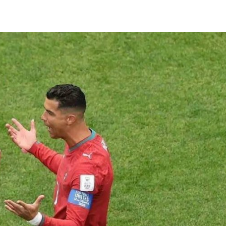
ኢትዮጵያ የቀጣናውን ኢኮኖሚያዊ ገጽታ በአዲስ
አዲስ ሚዲያ ኔትዎርክ በይዘት ስራዎቹ የሀ
መልኩ እየቀረጸች ነው-ፈርስት ፖስት
ተቃውሞ የበዛበት የፊፋ አዲሱ እቅድ
ትርክትን በማረም እና የወል ትርክትን በመ
ና
ሃላፊነቱን እየተወጣ ይገኛል
August 7, 2026
July 30, 2026
ርፍ
AmnAdmin
October 17, 2025