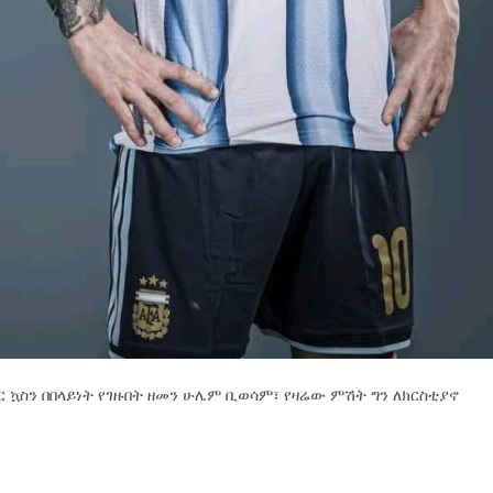
ግር ኳስን በበላይነት የገዙበት ዘመን ሁሌም ቢወሳም፣ የዛሬው ምሽት ግን ለክርስቲያኖ