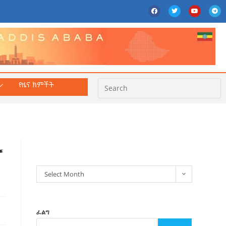
የዜና ክምችት
ክምችት
ው
Select Month
ፈልግ