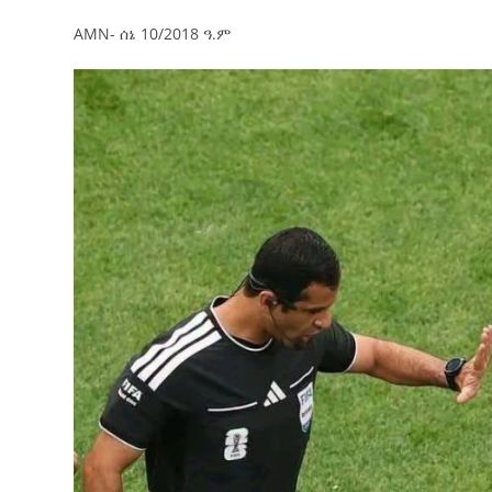
AMN- ሰኔ 10/2018 ዓ.ም
ብልፅግና ፓርቲ የምርጫ ውክልናውን ወደ
ተጨባጭ የልማት ስኬቶች ለመቀየር እየሰራ ነው
2ኛው የአዲስ ሚዲያ ኔትዎርክ አመራሮች እ
ሠራተኞች ስፖርት ፌስቲቫል በቴሌቪዥን ዘ
August 7, 2026
አሸናፊነት ተጠናቀቀ
August 1, 2026