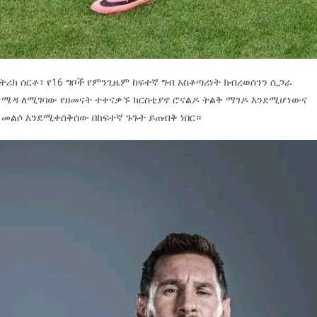
ክ ሰርቶ፣ የ16 ግቦች የምንጊዜም ከፍተኛ ግብ አስቆጣሪነት ክብረወሰንን ሲጋራ
ት ሜዳ ለሚገባው የዘመናት ተቀናቃኙ ክርስቲያኖ ሮናልዶ ትልቅ ማገዶ እንደሚሆነውና
 መልሶ እንደሚቀሰቅሰው በከፍተኛ ጉጉት ይጠብቅ ነበር።