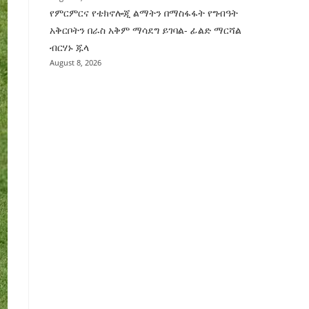
የምርምርና የቴክኖሎጂ ልማትን በማስፋፋት የግብዓት
አቅርቦትን በራስ አቅም ማሳደግ ይገባል- ፊልድ ማርሻል
ብርሃኑ ጁላ
August 8, 2026