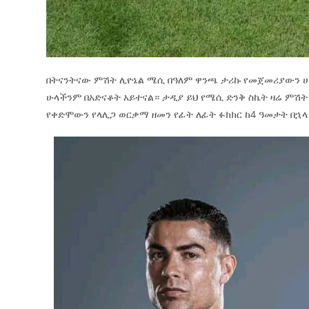
በትናንትናው ምሽት ሊዮኔል ሜሲ በዓለም ዋንጫ ታሪኩ የመጀመሪያውን ሀትሪ
ሁላችንም በአድናቆት አይተናል። ታዲያ ይህ የሜሲ ድንቅ ስኬት ዛሬ ምሽ
የቀድሞውን የላሊጋ ወርቃማ ዘመን የፊት ለፊት ፉክክር ከ4 ዓመታት በኋላ