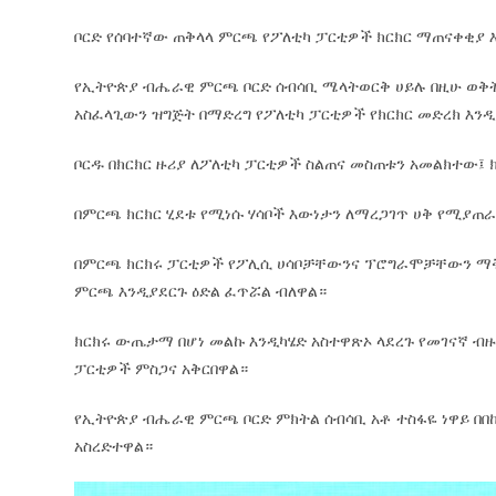
ቦርድ የሰባተኛው ጠቅላላ ምርጫ የፖለቲካ ፓርቲዎች ክርክር ማጠናቀቂያ እ
የኢትዮጵያ ብሔራዊ ምርጫ ቦርድ ሰብሳቢ ሜላትወርቅ ሀይሉ በዚሁ ወቅት
አስፈላጊውን ዝግጅት በማድረግ የፖለቲካ ፓርቲዎች የክርክር መድረክ እንዲ
ቦርዱ በክርክር ዙሪያ ለፖለቲካ ፓርቲዎች ስልጠና መስጠቱን አመልክተው፤
በምርጫ ክርክር ሂደቱ የሚነሱ ሃሳቦች እውነታን ለማረጋገጥ ሀቅ የሚያጠራ
በምርጫ ክርክሩ ፓርቲዎች የፖሊሲ ሀሳቦቻቸውንና ፕሮግራሞቻቸውን ማቅ
ምርጫ እንዲያደርጉ ዕድል ፈጥሯል ብለዋል።
ክርክሩ ውጤታማ በሆነ መልኩ እንዲካሄድ አስተዋጽኦ ላደረጉ የመገናኛ ብ
ፓርቲዎች ምስጋና አቅርበዋል።
የኢትዮጵያ ብሔራዊ ምርጫ ቦርድ ምክትል ሰብሳቢ አቶ ተስፋዬ ነዋይ በበ
አስረድተዋል።