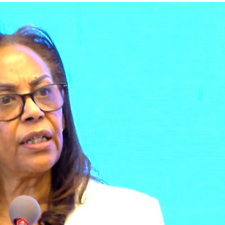
አዲስ ሚዲያ ኔትዎርክ በይዘት ስራዎቹ የሀ
ተቃውሞ የበዛበት የፊፋ አዲሱ እቅድ
ትርክትን በማረም እና የወል ትርክትን በመ
ና
የቤኒን የዲጂታል ትራንስፎርሜሽን እና ኢኖቬሽን
ሃላፊነቱን እየተወጣ ይገኛል
July 30, 2026
ርፍ
ሚኒስትር ማሁና አክፕሎጋን የኢፌዴሪ መሶብ
አገልግሎትን ጎበኙ
AmnAdmin
October 17, 2025
August 5, 2026