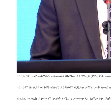
ክርክሩ በ19 ዙር መካሄዱን ጠቁመው፤ በክርክሩ 33 ፖለቲካ ፓርቲዎች 
ክርክሩም በተለያዩ መገናኛ ብዙሃን እንዲሁም ዲጂታል አማራጮች ለመራጩ
የክርክር መድረኩ ለቀጣይም ግብዓት የሚሆን እውቀት እና ልምድ የተገኘበ