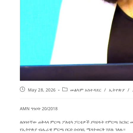
May 28, 2026
መልካም አስተዳደር
/
ኢትዮጵያ
/
AMN ግንቦት 20/2018
ለሰባተኛው ጠቅላላ ምርጫ ፖለቲካ ፓርቲዎች ያካሄዱት የምርጫ ክርክር 
የኢትዮጵያ ብሔራዊ ምርጫ ቦርድ ሰብሳቢ ሜላትወርቅ ሃይሉ ገለጹ።