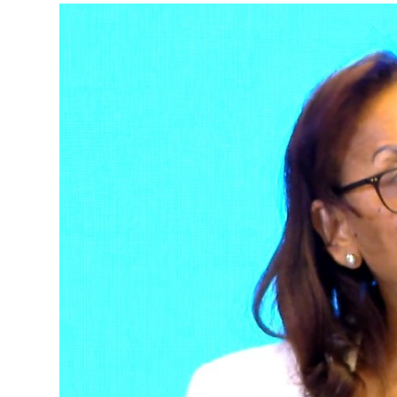
የኢትዮጵያ ኢኮኖሚ ከቡና ባሻገር
August 5, 2026
2ኛው የአዲስ ሚዲያ ኔትዎርክ አመራሮች እ
ሠራተኞች ስፖርት ፌስቲቫል በቴሌቪዥን ዘ
አሸናፊነት ተጠናቀቀ
August 1, 2026