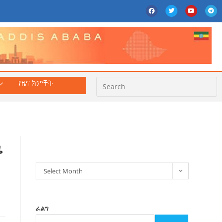
የዜና ክምችት
ክምችት
ጫ
Select Month
ፈልግ