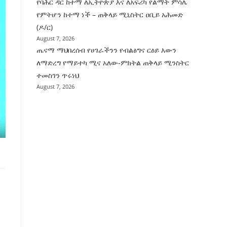
የባሕር ዳር ከተማ ለኢትዮጵያ እና ለአፍሪካ የልማት ምሳሌ
የምትሆን ከተማ ነች – ጠቅላይ ሚኒስትር ዐቢይ አሕመድ
(ዶ/ር)
August 7, 2026
ጤናማ ማህበረሰብ የሀገራችንን የብልፅግና ርዕይ እውን
ለማድረግ የማይተካ ሚና አለው-ምክትል ጠቅላይ ሚንስትር
ተመስገን ጥሩነህ
August 7, 2026