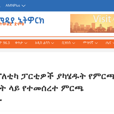
ጂ
AMNPlus
ሚዲያ ኔትዎርክ
የትውልድ ድምፅ
 96.3
ቀጥታ
አዲስ ልሳን
ቢዝነስ
መዝናኛ
ጤና
ፖለቲካ ፓርቲዎች ያካሄዱት የምር
አሕመድ (ዶ/ር)
ንኛ ተተርጉሞ በቅርቡ
ት ላይ የተመሰረተ ምርጫ
ው
 3, 2026