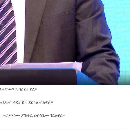
መሳተፋቸውን አብራርተዋል።
 ህዝብ ተደራሽ ተደርጓል ብለዋል።
ት መሆኑን ነው ምክትል ሰብሳቢው ገልጸዋል።