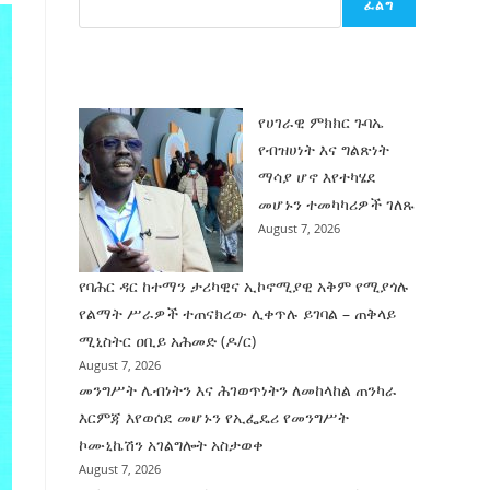
ፈልግ
ሰት
ገንባት
ዜና
የሀገራዊ ምክክር ጉባኤ
የብዝሀነት እና ግልጽነት
ማሳያ ሆኖ እየተካሄደ
መሆኑን ተመካካሪዎች ገለጹ
August 7, 2026
የባሕር ዳር ከተማን ታሪካዊና ኢኮኖሚያዊ አቅም የሚያጎሉ
የልማት ሥራዎች ተጠናክረው ሊቀጥሉ ይገባል – ጠቅላይ
ሚኒስትር ዐቢይ አሕመድ (ዶ/ር)
August 7, 2026
መንግሥት ሌብነትን እና ሕገወጥነትን ለመከላከል ጠንካራ
እርምጃ እየወሰደ መሆኑን የኢፌዴሪ የመንግሥት
ኮሙኒኬሽን አገልግሎት አስታወቀ
August 7, 2026