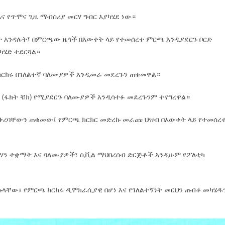
ና የጥሞና ጊዜ ማብሰሪያ መርሃ ግብር እያካሄደ ነው።
 እንዳሉት፤ በምርጫው ዜጎች በእውቀት ላይ የተመሰረተ ምርጫ እንዲያደርጉ ቦርድ
ካሄድ ተደርጓል።
 ክርክሩ በገለልተኛ ባለሙያዎች እንዲመራ መደረጉን ጠቁመዋል።
 (ፋክት ቼክ) የሚያደርጉ ባለሙያዎች እንዲሳተፉ መደረጉንም ተናግረዋል።
ረባቸውን ጠቁመው፤ የምርጫ ክርክር መድረኩ መራጩ ህዝብ በእውቀት ላይ የተመሰረ
ዙሃን ተቋማት እና ባለሙያዎች፣ ሲቪል ማህበረሰብ ድርጅቶች እንዲሁም የፖለቲካ
ኩላቸው፤ የምርጫ ክርክሩ ዲሞክራሲያዊ በሆነ እና የገለልተኝነት መርህን ጠብቆ መካሄዱ