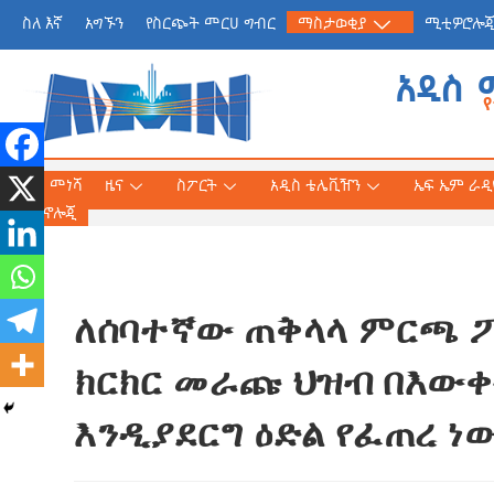
ስለ እኛ
አግኙን
የስርጭት መርሀ ግብር
ማስታወቂያ
ሚቲዎሮሎ
አዲስ 
መነሻ
ዜና
ስፖርት
አዲስ ቴሌቪዥን
ኤፍ ኤም ራዲዮ
ቴክኖሎጂ
ለሰባተኛው ጠቅላላ ምርጫ 
የጠቅላይ ሚኒስትር ዐቢይ 
«መደመር» መጽሐፍ በቻይ
ክርክር መራጩ ህዝብ በእውቀ
ለንባብ ይበቃል
እንዲያደርግ ዕድል የፈጠረ ነ
AmnAdmin
July