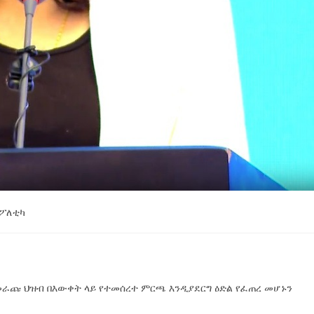
ፖለቲካ
መራጩ ህዝብ በእውቀት ላይ የተመሰረተ ምርጫ እንዲያደርግ ዕድል የፈጠረ መሆኑን