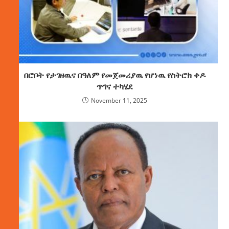
በሮቦት የታገዘዉና በዓለም የመጀመሪያዉ የሆነዉ የስትሮክ ቀዶ
ጥገና ተካሄደ
November 11, 2025