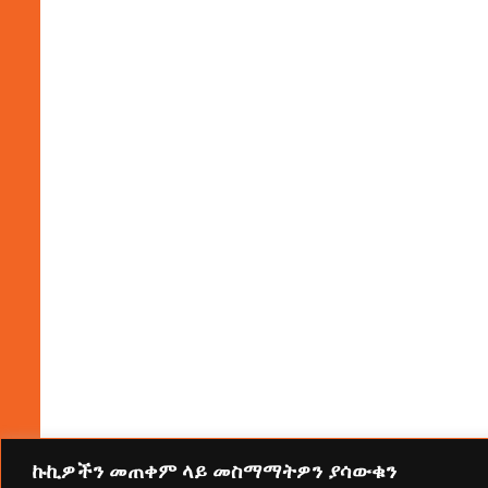
ኩኪዎችን መጠቀም ላይ መስማማትዎን ያሳውቁን