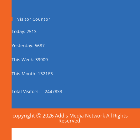
Visitor Countor
Today: 2513
Yesterday: 5687
This Week: 39909
This Month: 132163
Total Visitors:
2447833
copyright Ⓒ 2026 Addis Media Network All Rights
Reserved.