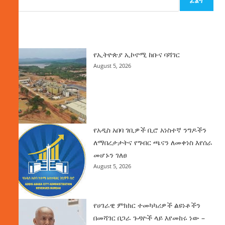
ፈልግ
ዜና
የኢትዮጵያ ኢኮኖሚ ከቡና ባሻገር
August 5, 2026
የአዲስ አበባ ገቢዎች ቢሮ አነስተኛ ንግዶችን
ለማበረታታትና የግብር ጫናን ለመቀነስ እየሰራ
መሆኑን ገለፀ
August 5, 2026
የሀገራዊ ምክክር ተመካካሪዎች ልዩነቶችን
በመሻገር በጋራ ጉዳዮች ላይ እየመከሩ ነው –