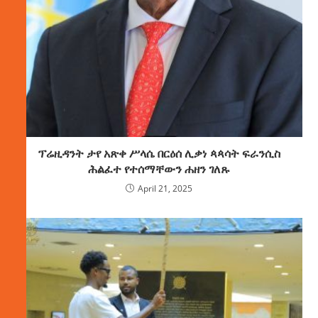
ፕሬዚዳንት ታየ አጽቀ ሥላሴ በርዕሰ ሊቃነ ጳጳሳት ፍራንሲስ
ሕልፈተ የተሰማቸውን ሐዘን ገለጹ
April 21, 2025