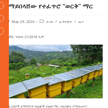
የማይበላሸው የተፈጥሮ “ወርቅ” ማር
May 29, 2026
ታሪክ
/
ኢትዮጵያ
/
ጤና
AMN- ግንቦት 21/2018 ዓ.ም
ማር በንቦች አማካኝነት ከአበቦች የአበባ ማር ተዘጋጅቶ የሚቀመጥ፣