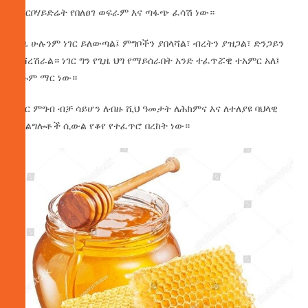
በካርቦሃይድሬት የበለፀገ ወፍራም እና ጣፋጭ ፈሳሽ ነው።
ጊዜ ሁሉንም ነገር ይለውጣል፤ ምግቦችን ያበላሻል፣ ብረትን ያዝጋል፣ ድንጋይን
ይሸረሽራል። ነገር ግን የጊዜ ህግ የማይሰራበት አንድ ተፈጥሯዊ ተአምር አለ፤
እሱም ማር ነው።
ማር ምግብ ብቻ ሳይሆን ለብዙ ሺህ ዓመታት ለሕክምና እና ለተለያዩ ባህላዊ
አገልግሎቶች ሲውል የቆየ የተፈጥሮ በረከት ነው።