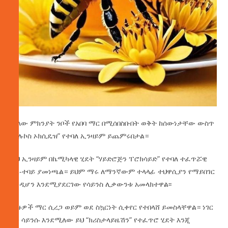
ሌላው ምክንያት ንቦች የአበባ ማር በሚሰበስቡበት ወቅት ከሰውነታቸው ውስጥ
“ግሉኮስ ኦክሲዴዝ” የተባለ ኢንዛይም ይጨምሩበታል።
ይህ ኢንዛይም በኬሚካላዊ ሂደት “ሃይድሮጅን ፐሮክሳይድ” የተባለ ተፈጥሯዊ
ፀረ-ተባይ ያመነጫል። ይህም ማሩ ለማንኛውም ተላላፊ ተህዋሲያን የማይበገር
እንዲሆን እንደሚያደርገው የሳይንስ ሊቃውንቱ አመላክተዋል፡፡
ብዙዎች ማር ሲረጋ ወይም ወደ ስኳርነት ሲቀየር የተበላሸ ይመስላቸዋል። ነገር
ግን ሳይንሱ እንደሚለው ይህ “ክሪስታላይዜሽን” የተፈጥሮ ሂደት እንጂ