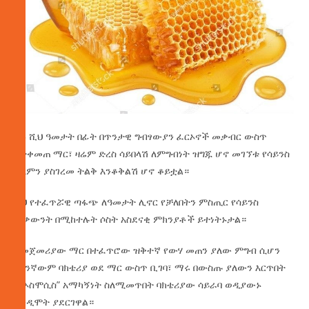
ከ3 ሺህ ዓመታት በፊት በጥንታዊ ግብፃውያን ፈርኦኖች መቃብር ውስጥ
የተቀመጠ ማር፣ ዛሬም ድረስ ሳይበላሽ ለምግብነት ዝግጁ ሆኖ መገኘቱ የሳይንስ
ዓለምን ያስገረመ ትልቅ እንቆቅልሽ ሆኖ ቆይቷል።
ይህ የተፈጥሯዊ ጣፋጭ ለዓመታት ሊኖር የቻለበትን ምስጢር የሳይንስ
ሊቃውንት በሚከተሉት ሶስት አስደናቂ ምክንያቶች ይተነትኑታል።
የመጀመሪያው ማር በተፈጥሮው ዝቅተኛ የውሃ መጠን ያለው ምግብ ሲሆን
ማንኛውም ባክቴሪያ ወደ ማር ውስጥ ቢገባ፣ ማሩ በውስጡ ያለውን እርጥበት
በ”ኦስሞሲስ” አማካኝነት ስለሚመጥበት ባክቴሪያው ሳይራባ ወዲያውኑ
እንዲሞት ያደርገዋል።