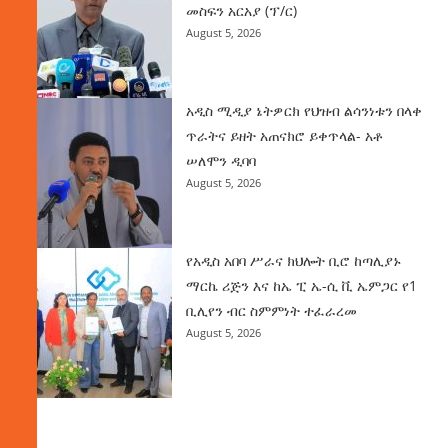
መስፍን አርአያ (ፕ/ር)
August 5, 2026
አዲስ ሚዲያ ኔትዎርክ የህዝብ ልሳንነቱን በላቀ
ጥራትና ይዘት አጠናክሮ ይቀጥላል- አቶ
ሠለሞን ዲባባ
August 5, 2026
የአዲስ አበባ ሥራና ክህሎት ቢሮ ከጣሊያኑ
ማርኬ ሪጅን እና ከኤ ፒ ኤ-ሲ ቪ ኤምጋር የ1
ቢሊየን ብር ስምምነት ተፈራረመ
August 5, 2026