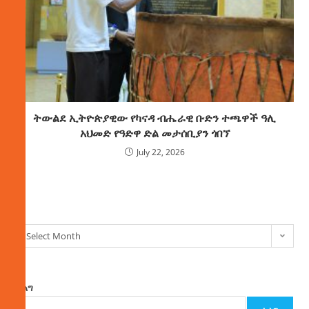
ትውልደ ኢትዮጵያዊው የካናዳ ብሔራዊ ቡድን ተጫዋች ዓሊ
አህመድ የዓድዋ ድል መታሰቢያን ጎበኘ
July 22, 2026
ክምችት
Select Month
ፈልግ