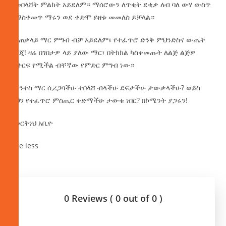
የመበላሸት ምልክት አይደለም። ማሰሮውን ለጥቂት ደቂቃ ለብ ባለ ውሃ ውስጥ
በማስቀመጥ ማሩን ወደ ቀድሞ ይዘቱ መመለስ ይቻላል።
በአጠቃላይ ማር ምግብ ብቻ አይደለም፤ የተፈጥሮ ድንቅ ምህንድስና ውጤት
እንጂ! ዛሬ በገበታዎ ላይ ያለው ማር፣ በትክክል ካስቀመጡት ለልጅ ልጅዎ
ሊተርፍ የሚችል ብቸኛው የምድር ምግብ ነው።
እናንተስ ማር ሲረጋባችሁ ተበላሸ ብላችሁ ደፍታችሁ ታውቃላችሁ? ወይስ
ይህን የተፈጥሮ ምስጢር ቀድማችሁ ታውቁ ነበር? በኮሜንት ያጋሩን!
በወርቅነህ አቢዮ
See less
0 Reviews ( 0 out of 0 )