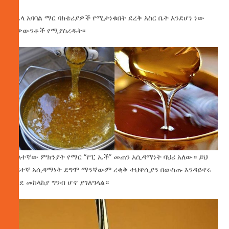
በሌላ አባባል ማር ባክቴሪያዎች የሚታነቁበት ደረቅ እስር ቤት እንደሆነ ነው
ሊቃውንቶች የሚያስረዱት፡፡
ሁለተኛው ምክንያት የማር “የፒ ኤች” መጠን አሲዳማነት ባህሪ አለው። ይህ
ከፍተኛ አሲዳማነት ደግሞ ማንኛውም ረቂቅ ተህዋሲያን በውስጡ እንዳይኖሩ
እንደ መከላከያ ግንብ ሆኖ ያገለግላል።