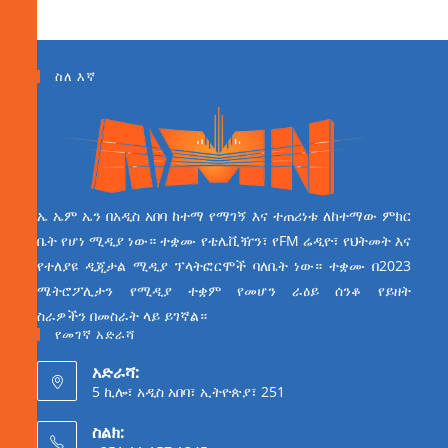
ስለ እኛ
ኤ ኤም ኤን በአዲስ አበባ ከተማ የማገኝ እና ተጠሪነቱ ለከተማው ምክር
ቤት የሆነ ሚዲያ ነው። ተቋሙ የቴሌቪዥን፣ የFM ሬዲዮ፣ የህትመት እና
የተለያዩ ዲጂታል ሚዲያ ፕላትፎርሞች ባለቤት ነው። ተቋሙ በ2023
ሜትሮፖሊታን የሚዲያ ተቋም የመሆን ራዕይ ሰንቆ የይዘት
ስራዎችን በመስራት ላይ ይገኛል።
የመገኛ አድራሻ
አድራሻ:
5 ኪሎ፣ አዲስ አበባ፣ ኢትዮጵያ፣ 251
ስልክ: