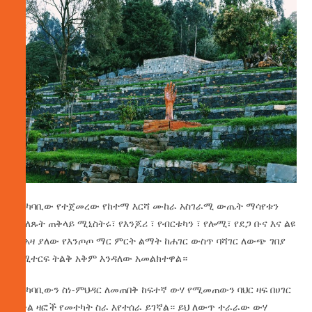
በአካባቢው የተጀመረው የከተማ እርሻ ሙከራ አስገራሚ ውጤት ማሳየቱን
የገለጹት ጠቅላይ ሚኒስትሩ፣ የእንጆሪ ፣ የብርቱካን ፣ የሎሚ፣ የደጋ ቡና እና ልዩ
መአዛ ያለው የእንጦጦ ማር ምርት ልማት ከሐገር ውስጥ ባሻገር ለውጭ ገበያ
የሚተርፍ ትልቅ አቅም እንዳለው አመልክተዋል።
የአካባቢውን ስነ-ምህዳር ለመጠበቅ ከፍተኛ ውሃ የሚመጠውን ባህር ዛፍ በሀገር
በቀል ዛፎች የመተካት ስራ እየተሰራ ይገኛል። ይህ ለውጥ ተራራው ውሃ