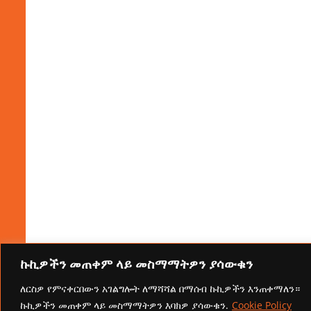
ኩኪዎችን መጠቀም ላይ መስማማትዎን ያሳውቁን
ለርስዎ የምናቀርበውን አገልግሎት ለማሻሻል በማሰብ ኩኪዎችን እንጠቀማለን።
ኩኪዎችን መጠቀም ላይ መስማማትዎን እባክዎ ያሳውቁን.
Cookie Policy