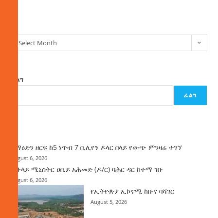
ክምችት
Select Month
ፈልግ
ፈልግ
ዜና
ከማዕድን ዘርፍ ከ5 ነጥብ 7 ቢሊየን ዶላር በላይ የውጭ ምንዛሬ ተገኘ
August 6, 2026
ጠቅላይ ሚኒስትር ዐቢይ አሕመድ (ዶ/ር) ባሕር ዳር ከተማ ገቡ
August 6, 2026
የኢትዮጵያ ኢኮኖሚ ከቡና ባሻገር
August 5, 2026