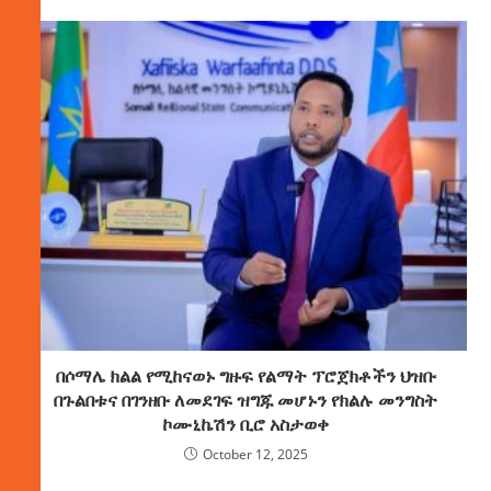
በሶማሌ ክልል የሚከናወኑ ግዙፍ የልማት ፕሮጀክቶችን ህዝቡ
በጉልበቱና በገንዘቡ ለመደገፍ ዝግጁ መሆኑን የክልሉ መንግስት
ኮሙኒኬሽን ቢሮ አስታወቀ
October 12, 2025