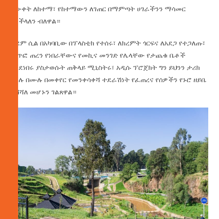
እውቀት ለከተማ፣ የከተማውን ለገጠር በማምጣት ሀገራችንን ማሳመር
እንችላለን ብለዋል።
ቀደም ሲል በአካባቢው በፕላስቲክ የተሰሩ፣ ለክረምት ጎርፍና ለአደጋ የተጋለጡ፣
መጥፎ ጠረን የነበራቸውና የመኪና መንገድ የሌላቸው የታጨቁ ቤቶች
እንደነበሩ ያስታወሱት ጠቅላይ ሚኒስትሩ፣ አዲሱ ፕሮጀክት ግን ይህንን ታሪክ
ሙሉ በሙሉ በመቀየር የመንቀሳቀሻ ተደራሽነት የፈጠረና የሰዎችን የኑሮ ዘይቤ
ያሻሻለ መሆኑን ገልጸዋል።