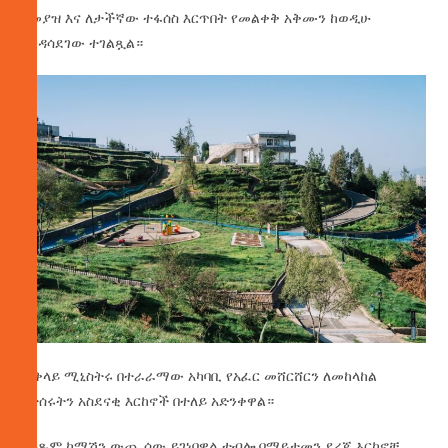
የመያዝ እና ለታችኛው ተፋሰስ እርጥበት የመልቀቅ አቅሙን ከወዲሁ
እንዳሳደገው ተገልጿል።
ጠቅላይ ሚኒስትሩ በተራራማው አካባቢ የአፈር መሸርሸርን ለመከላከል
የተሰሩትን አስደናቂ እርከኖች በተለይ አድንቀዋል።
በፍጹም ከማሽን ውጪ ሰው ይገነባዋል ተብሎ በማይታመን ደረጃ እርከኖቹ