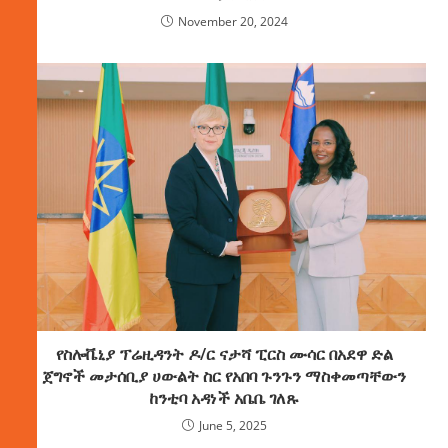
November 20, 2024
የስሎቬኒያ ፕሬዚዳንት ዶ/ር ናታሻ ፒርስ ሙሳር በአደዋ ድል
ጀግኖች መታሰቢያ ሀውልት ስር የአበባ ጉንጉን ማስቀመጣቸውን
ከንቲባ አዳነች አቤቤ ገለጹ
June 5, 2025