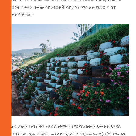
የተሰሩት ከውጭ በመጡ ሳይንቲስቶች ሳይሆን በኮንሶ እጅ የሀገር ውስጥ
ሙያተኞች ነው።
በገጠር ያለው የሀገራችን ነዋሪ ለከተማው የሚያበረክተው እውቀት እንዳለ
ያየሁበት ነው ሲሉ የገለጹት ጠቅላይ ሚኒስትር ዐቢይ አሕመድ(ዶ/ር) የገጠሩን