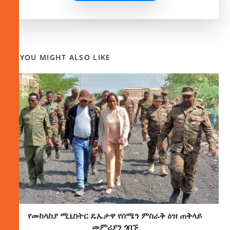
YOU MIGHT ALSO LIKE
የመከላከያ ሚኒስትር ዴኤታዋ የሰሜን ምስራቅ ዕዝ ጠቅላይ
መምሪያን ጎበኙ