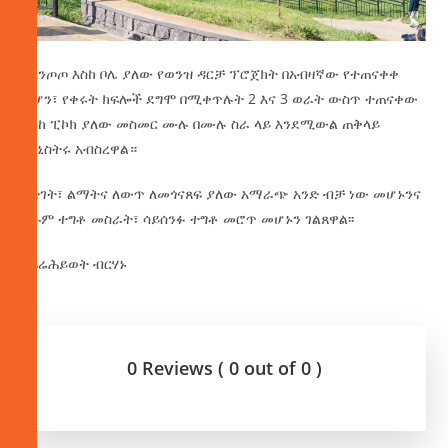
ከእንጦጦ እስከ ቦሌ ያለው የወንዝ ዳርቻ ፕሮጀክት በአብዛኛው የተጠናቀቀ
ሲሆን፣ የቀሩት ክፍሎች ደግሞ በሚቀጥሉት 2 እና 3 ወራት ውስጥ ተጠናቀው
እስከ ፒኮክ ያለው መስመር ሙሉ በሙሉ ስራ ላይ እንደሚውል ጠቅላይ
ሚኒስትሩ አብስረዋል።
እድገት፣ ልማትና ለውጥ ለመጎናጸፍ ያለው አማራጭ አንድ ብቻ ነው መሆኑንና
እሱም ተግቶ መስራት፣ ሳይሰንፉ ተግቶ መሮጥ መሆኑን ገልጸዋል፡፡
በፍሬሕይወት ብርሃኑ
0 Reviews ( 0 out of 0 )