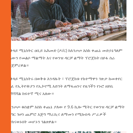
ጠቅላይ ሚኒስትር ዐቢይ አሕመድ (ዶ/ር) ከእንጦጦ እስከ ቀጨኔ መድኃኔዓለም
ያለውን የመልሶ ማልማት እና የወንዝ ዳርቻ ልማት ፕሮጀክት በይፋ ስራ
አስጀምረዋል።
ጠቅላይ ሚኒስትሩ በወቅቱ እንዳሉት ፣ ፕሮጀክቱ የከተማዋን ገጽታ ከመቀየር
ባለፈ የኢትዮጵያን የኢኮኖሚ እድገት ለማፋጠንና የዜጎችን የኑሮ ዘይቤ
ለማሻሻል ከፍተኛ ሚና አለው።
ከእንጦጦ ቁስቋም እስከ ቀጨኔ ያለው የ 9.6 ኪሎ ሜትር የወንዝ ዳርቻ ልማት
የእግር ጉዞን ጨምሮ እጅግ ማራኪና ለማመን የሚከብዱ ሥራዎች
የተከናወኑበት መሆኑን ገልጸዋል።