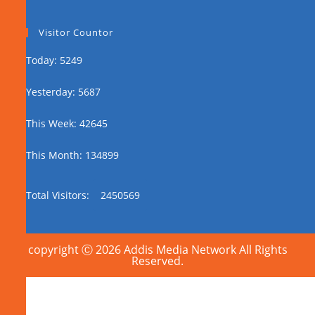
Visitor Countor
Today: 5249
Yesterday: 5687
This Week: 42645
This Month: 134899
Total Visitors:
2450569
copyright Ⓒ 2026 Addis Media Network All Rights
Reserved.