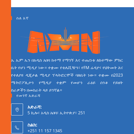
ስለ እኛ
ኤ ኤም ኤን በአዲስ አበባ ከተማ የማገኝ እና ተጠሪነቱ ለከተማው ምክር
ቤት የሆነ ሚዲያ ነው። ተቋሙ የቴሌቪዥን፣ የFM ሬዲዮ፣ የህትመት እና
የተለያዩ ዲጂታል ሚዲያ ፕላትፎርሞች ባለቤት ነው። ተቋሙ በ2023
ሜትሮፖሊታን የሚዲያ ተቋም የመሆን ራዕይ ሰንቆ የይዘት
ስራዎችን በመስራት ላይ ይገኛል።
የመገኛ አድራሻ
አድራሻ:
5 ኪሎ፣ አዲስ አበባ፣ ኢትዮጵያ፣ 251
ስልክ:
+251 11 157 1345