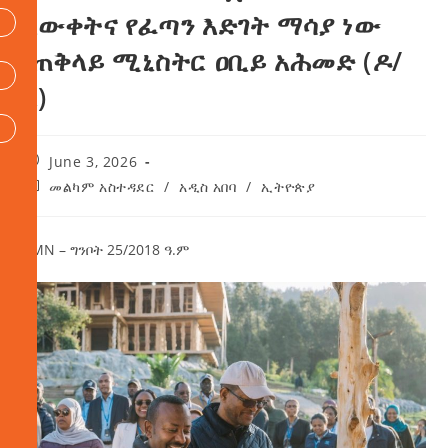
እውቀትና የፈጣን እድገት ማሳያ ነው
-ጠቅላይ ሚኒስትር ዐቢይ አሕመድ (ዶ/
ር)
June 3, 2026
መልካም አስተዳደር
/
አዲስ አበባ
/
ኢትዮጵያ
AMN – ግንቦት 25/2018 ዓ.ም