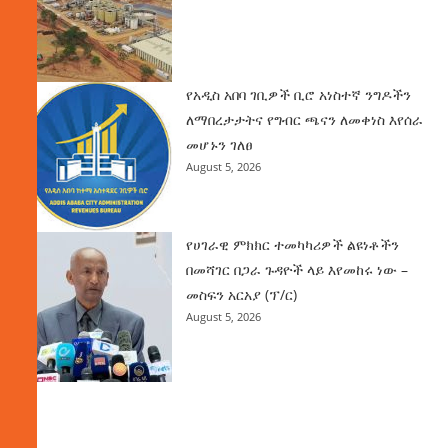
የአዲስ አበባ ገቢዎች ቢሮ አነስተኛ ንግዶችን
ለማበረታታትና የግብር ጫናን ለመቀነስ እየሰራ
መሆኑን ገለፀ
August 5, 2026
የሀገራዊ ምክክር ተመካካሪዎች ልዩነቶችን
በመሻገር በጋራ ጉዳዮች ላይ እየመከሩ ነው –
መስፍን አርአያ (ፕ/ር)
August 5, 2026