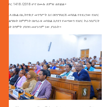
ቁጥር 1418 /2018 ሆኖ በሙሉ ድምጽ ፀድቋል።
በሌላ በኩል በኢትዮጵያ መንግሥት እና በባንግላዴሽ መካከል የተደረገው የአየር
አገልግሎት ስምምነት በሀገራቱ መካከል እያደገ የመጣውን የአየር ትራንስፖርት
ፍሰት ከግምት ያስገባ መሆኑንም ነው ያነሱት።