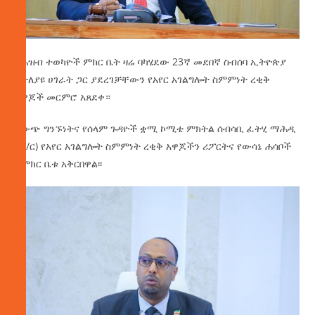
የሕዝብ ተወካዮች ምክር ቤት ዛሬ ባካሄደው 23ኛ መደበኛ ስብሰባ ኢትዮጵያ
ከተለያዩ ሀገራት ጋር ያደረገቻቸውን የአየር አገልግሎት ስምምነት ረቂቅ
አዋጆች መርምሮ አጸደቀ።
የውጭ ግንኙነትና የሰላም ጉዳዮች ቋሚ ኮሚቴ ምክትል ሰብሳቢ ፈትሂ ማሕዲ
(ዶ/ር) የአየር አገልግሎት ስምምነት ረቂቅ አዋጆችን ሪፖርትና የውሳኔ ሐሳቦች
ለምክር ቤቱ አቅርበዋል፡፡