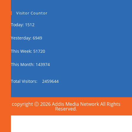
Visitor Countor
Today: 1512
Yesterday: 6949
This Week: 51720
This Month: 143974
Total Visitors:
2459644
copyright Ⓒ 2026 Addis Media Network All Rights
Reserved.