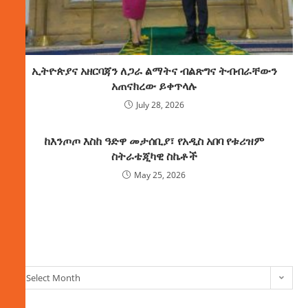
ኢትዮጵያና አዘርባጃን ለጋራ ልማትና ብልጽግና ትብብራቸውን
አጠናክረው ይቀጥላሉ
July 28, 2026
ከእንጦጦ እስከ ዓድዋ መታሰቢያ፣ የአዲስ አበባ የቱሪዝም
ስትራቴጂካዊ ስኬቶች
May 25, 2026
ክምችት
Select Month