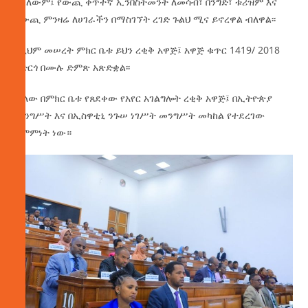
አክለውም፤ የውጪ ቀጥተኛ ኢንቨስትመንት ለመሳብ፣ በንግድ፣ ቱሪዝም እና
የውጪ ምንዛሬ ለሀገራችን በማስገኘት ረገድ ጉልህ ሚና ይኖረዋል ብለዋል፡፡
በዚህም መሠረት ምክር ቤቱ ይህን ረቂቅ አዋጅ፤ አዋጅ ቁጥር 1419/ 2018
አድርጎ በሙሉ ድምጽ አጽድቋል፡፡
ሌላው በምክር ቤቱ የጸደቀው የአየር አገልግሎት ረቂቅ አዋጅ፤ በኢትዮጵያ
መንግሥት እና በኢስዋቲኒ ንጉሠ ነገሥት መንግሥት መካከል የተደረገው
ስምምነት ነው።