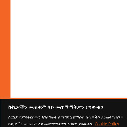
ኩኪዎችን መጠቀም ላይ መስማማትዎን ያሳውቁን
ለርስዎ የምናቀርበውን አገልግሎት ለማሻሻል በማሰብ ኩኪዎችን እንጠቀማለን።
ኩኪዎችን መጠቀም ላይ መስማማትዎን እባክዎ ያሳውቁን.
Cookie Policy