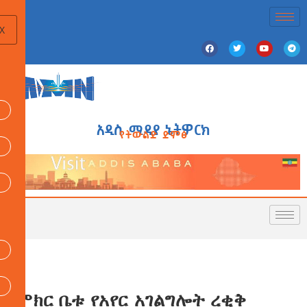
X
አዲስ ሚዲያ ኔትዎርክ
የትውልድ ድምፅ
ምክር ቤቱ የአየር አገልግሎት ረቂቅ