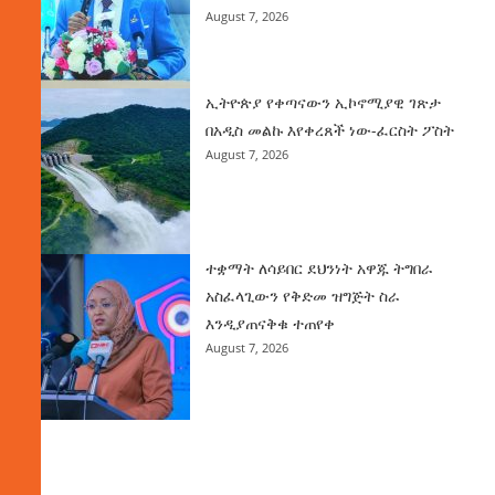
August 7, 2026
ኢትዮጵያ የቀጣናውን ኢኮኖሚያዊ ገጽታ
በአዲስ መልኩ እየቀረጸች ነው-ፈርስት ፖስት
August 7, 2026
ተቋማት ለሳይበር ደህንነት አዋጁ ትግበራ
አስፈላጊውን የቅድመ ዝግጅት ስራ
እንዲያጠናቅቁ ተጠየቀ
August 7, 2026