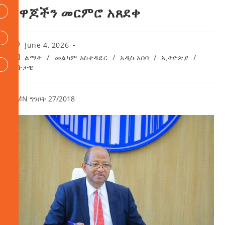
አዋጆችን መርምሮ አጸደቀ
June 4, 2026
ልማት
/
መልካም አስተዳደር
/
አዲስ አበባ
/
ኢትዮጵያ
/
ወቅታዊ
AMN ግንቦት 27/2018