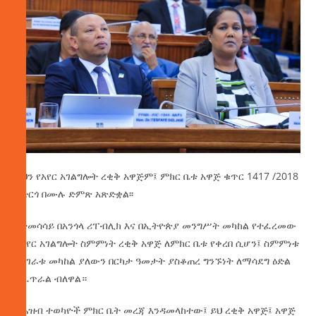
ይህን የአየር አገልግሎት ረቂቅ አዋጅም፤ ምክር ቤቱ አዋጅ ቁጥር 1417 /2018
አድርጎ በሙሉ ድምጽ አጽድቋል፡፡
በተመሳሳይ በአንጎላ ሪፐብሊክ እና በኢትዮጵያ መንግሥት መካከል የተፈረመው
የአየር አገልግሎት ስምምነት ረቂቅ አዋጅ ለምክር ቤቱ የቀረበ ሲሆን፤ ስምምነቱ
በሀገራቱ መካከል ያለውን በርካታ ዓመታት ያስቆጠረ ግንኙነት ለማሳደግ ዕድል
ይፈጥራል ብለዋል።
የሕዝብ ተወካዮች ምክር ቤት መረጃ እንዳመላከተው፤ ይህ ረቂቅ አዋጅ፤ አዋጅ