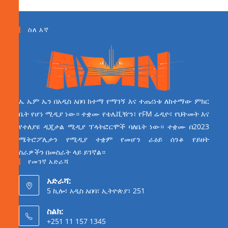
ስለ እኛ
ኤ ኤም ኤን በአዲስ አበባ ከተማ የማገኝ እና ተጠሪነቱ ለከተማው ምክር
ቤት የሆነ ሚዲያ ነው። ተቋሙ የቴሌቪዥን፣ የFM ሬዲዮ፣ የህትመት እና
የተለያዩ ዲጂታል ሚዲያ ፕላትፎርሞች ባለቤት ነው። ተቋሙ በ2023
ሜትሮፖሊታን የሚዲያ ተቋም የመሆን ራዕይ ሰንቆ የይዘት
ስራዎችን በመስራት ላይ ይገኛል።
የመገኛ አድራሻ
አድራሻ:
5 ኪሎ፣ አዲስ አበባ፣ ኢትዮጵያ፣ 251
ስልክ:
+251 11 157 1345