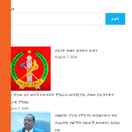
ፈልግ
ፈልግ
ዜና
ጦርነት ቀለቡ ሕገወጥ ቡድን
August 7, 2026
ወደ ዋናው እና ወሳኙ የውይይት ምዕራፍ እየተሸጋገረ ያለው የኢትዮጵያ
ሀገራዊ ምክክር
August 7, 2026
ብልፅግና ፓርቲ የምርጫ ውክልናውን ወደ
ተጨባጭ የልማት ስኬቶች ለመቀየር እየሰራ
ነው