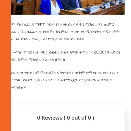
ይህም ያለ በረራ ድግግሞሽ ገደብ የጭነት በረራዎችን ማከናወንን ጨምሮ
ለበረራ የሚያስፈልጉ ቁሳቁሶችን ከጉምሩክ ቀረጥ ነፃ ማስገባትን የሚያካትት
በመሆኑ፤ የበረራ ወጪን እንደሚቀንስ አስረድተዋል።
በተመሳሳይ ምክር ቤቱ ይህን ረቂቅ አዋጅ፤ አዋጅ ቁጥር 1420/2018 አድርጎ
በሙሉ ድምጽ ማጽደቁን ኢዜአ ዘግቧል፡፡
የአየር አገልግሎት ስምምነቶቹ፤ የኢትዮጵያን ጥቅም የሚያስጠብቁና በዘርፉ
በቀጣናው ያላትን ሚና በማጉላት ተጠቃሚነቷን የሚያሳድጉ መሆናቸው
ተመላክቷል።
0 Reviews ( 0 out of 0 )