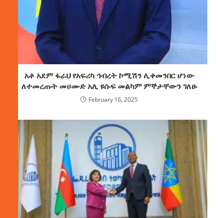
አቶ አደም ፋራህ የአፍሪካ ኅብረት ኮሚሽን ሊቀመንበር ሆነው
ለተመረጡት መሀሙድ አሊ ዩሱፍ መልካም ምኞታቸውን ገለፁ
February 16, 2025