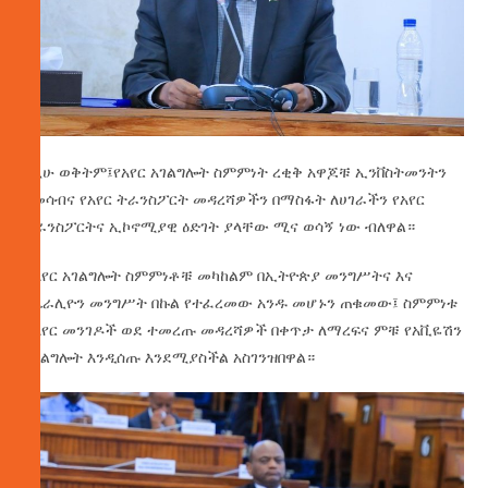
በዚሁ ወቅትም፤የአየር አገልግሎት ስምምነት ረቂቅ አዋጆቹ ኢንቨስትመንትን
በመሳብና የአየር ትራንስፖርት መዳረሻዎችን በማስፋት ለሀገራችን የአየር
ትራንስፖርትና ኢኮኖሚያዊ ዕድገት ያላቸው ሚና ወሳኝ ነው ብለዋል።
ከአየር አገልግሎት ስምምነቶቹ መካከልም በኢትዮጵያ መንግሥትና እና
በሴራሊዮን መንግሥት በኩል የተፈረመው አንዱ መሆኑን ጠቁመው፤ ስምምነቱ
ለአየር መንገዶች ወደ ተመረጡ መዳረሻዎች በቀጥታ ለማረፍና ምቹ የአቪዬሽን
አገልግሎት እንዲሰጡ እንደሚያስችል አስገንዝበዋል።