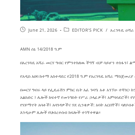
June 21, 2026
EDITOR'S PICK
/
አረንጓዴ ዐሻራ
AMN ሰኔ 14/2018 ዓ.ም
በአረንጓዴ አሻራ መርሃ ግብር የምንተክለዉ ችግኝ ብቻ ሳይሆን ተስፋን፤ ልማ
የአዲስ አበባ ከተማ አስተዳደር የ2018 ዓ.ም የአረንጓዴ አሻራ ማስጀመሪያ 
በመርሃ ግብሩ ላይ የፌዴሬሽን ምክር ቤት አፈ ጉባዔ አቶ አገኘሁ ተሻገር፡ ከ
አልከድር ፤ ሌሎች ከፍተኛ የመንግስት የሥራ ኃላፊዎች፤ አምባሳደሮች፤ የሃ
የሃይማኖት አባቶች፤ አባገዳዎችና ሃደ ሲንቄዎች: አባት አርበኞች፤ ባለሃ
እንዲሁም ሌሎች የህብረተሰብ ክፍሎች ተገኝተዋል፡፡