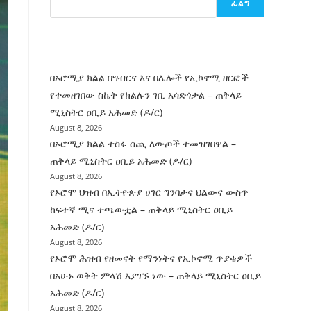
ፈልግ
ሰት
ገንባት
ዜና
በኦሮሚያ ክልል በግብርና እና በሌሎች የኢኮኖሚ ዘርፎች
የተመዘገበው ስኬት የክልሉን ገቢ አሳድጎታል – ጠቅላይ
ሚኒስትር ዐቢይ አሕመድ (ዶ/ር)
August 8, 2026
በኦሮሚያ ክልል ተስፋ ሰጪ ለውጦች ተመዝገበዋል –
ጠቅላይ ሚኒስትር ዐቢይ አሕመድ (ዶ/ር)
August 8, 2026
የኦሮሞ ህዝብ በኢትዮጵያ ሀገር ግንባታና ህልውና ውስጥ
ከፍተኛ ሚና ተጫውቷል – ጠቅላይ ሚኒስትር ዐቢይ
አሕመድ (ዶ/ር)
August 8, 2026
የኦሮሞ ሕዝብ የዘመናት የማንነትና የኢኮኖሚ ጥያቄዎች
በአሁኑ ወቅት ምላሽ እያገኙ ነው – ጠቅላይ ሚኒስትር ዐቢይ
አሕመድ (ዶ/ር)
August 8, 2026