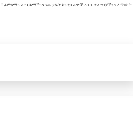
 ፤ ልምላሜን እና ህልማችንን ነዉ ያሉት ከንቲባ አዳነች አቤቤ ቀሪ ግቦቻችንን ለማሳካት