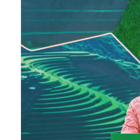
ብልፅግና ፓርቲ የምርጫ ውክልናውን ወደ
ተጨባጭ የልማት ስኬቶች ለመቀየር እየሰራ ነው
2ኛው የአዲስ ሚዲያ ኔትዎርክ አመራሮች እ
ሠራተኞች ስፖርት ፌስቲቫል በቴሌቪዥን ዘ
August 7, 2026
አሸናፊነት ተጠናቀቀ
August 1, 2026