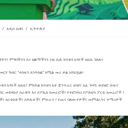
/
አዲስ አበባ
/
ኢትዮጵያ
ትን፤ ምግባችንን እና ህልማችንን ነዉ ሲሉ ከንቲባ አዳነች አቤቤ ገለጹ፡፡
መርሃ ግብር ”ተስፋን እንትከል” በሚል መሪ ቃል አካሂዷል፡፡
ንቲባ አዳነች አቤቤ፤ ምክትል ከንቲባ አቶ ጃንጥራር አባይ፤ አፈ ጉባዔ ወይዘሮ ቡዜና
ገር መከላከያ ሰራዊት እና የፖሊስ አመራሮች፤ የተፎካካሪ የፖለቲካ ፓርቲ አመራሮች ፤
ብቶች፤ አርቲስቶች፤ አትሌቶች፤ ምሁራን ፤ የጤና ባለሙያዎች፤ መምህራንና ተማሪዎች