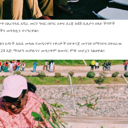
ት በአረንጓዴ አሻራ መርሃ ግብር በሃገር አቀፍ ደረጃ ከ48 ቢሊዮን በላይ ችግኞች
ችን መትከሏን ተናግረዋል፡፡
ቲባ አዳነች አቤቤ መላዉ የመዲናዋን ነዋሪዎች በተቀናጀ መንገድ በማሳተፍ በተሰራዉ
ወደ 24 እጅ ማሳደግ መቻሉንና መዲናዋም ለመኖር ምቹ መሆኗን ገልጸዋል፡፡