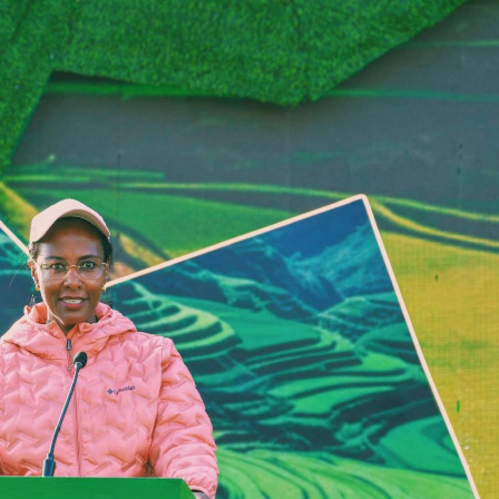
ኢትዮጵያ የቀጣናውን ኢኮኖሚያዊ ገጽታ በአዲስ
አዲስ ሚዲያ ኔትዎርክ በይዘት ስራዎቹ የሀ
መልኩ እየቀረጸች ነው-ፈርስት ፖስት
ተቃውሞ የበዛበት የፊፋ አዲሱ እቅድ
ትርክትን በማረም እና የወል ትርክትን በመ
ና
ሃላፊነቱን እየተወጣ ይገኛል
August 7, 2026
July 30, 2026
ርፍ
AmnAdmin
October 17, 2025