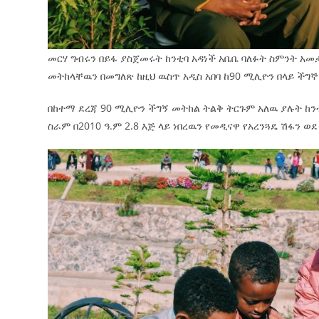
መርሃ ግብሩን በይፋ ያስጀመሩት ከንቲባ አዳነች አቤቤ ባለፉት ስምንት አመታ
መትከላቸዉን በመግለጽ ከዚህ ዉስጥ አዲስ አበባ ከ90 ሚሊዮን በላይ ችግኞ
በከተማ ደረጃ 90 ሚሊዮን ችግኝ መትከል ትልቅ ትርጉም አለዉ ያሉት ከን
ስራም በ2010 ዓ.ም 2.8 እጅ ላይ ነበረዉን የመዲናዋ የአረንጓዴ ሽፋን 