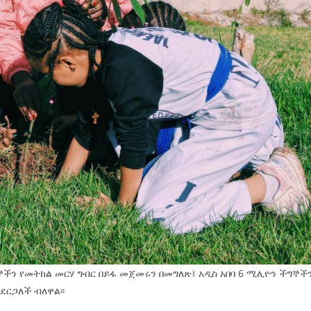
ግኞችን የመትከል መርሃ ግብር በይፋ መጀመሩን በመግለጽ፤ አዲስ አበባ 6 ሚሊዮን ችግኞች
ደርጋለች ብለዋል፡፡