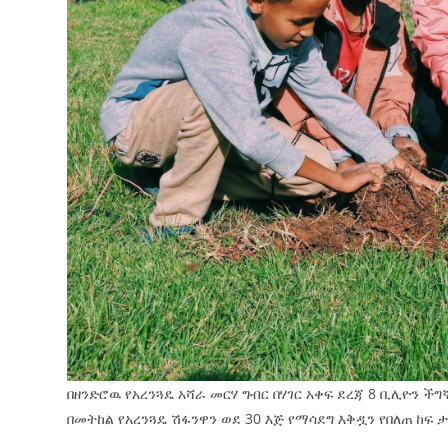
በዘንድሮዉ የአረንጓዴ አሻራ መርሃ ግብር በሃገር አቀፍ ደረጃ 8 ቢሊዮን ች
በመትከል የአረንጓዴ ሽፋንዋን ወደ 30 እጅ የማሳደግ እቅዷን የበለጠ ከፍ ታ