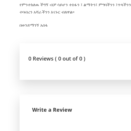
የምንተክለዉ ችግኝ ብቻ ሳይሆን ተስፋን ፤ ልማትን፤ ምግባችንን ፤ጥላችንን
ተባብረን አሻራችንን እናኑር ብለዋል፡፡
በወንድማገኝ አሰፋ
0 Reviews ( 0 out of 0 )
Write a Review