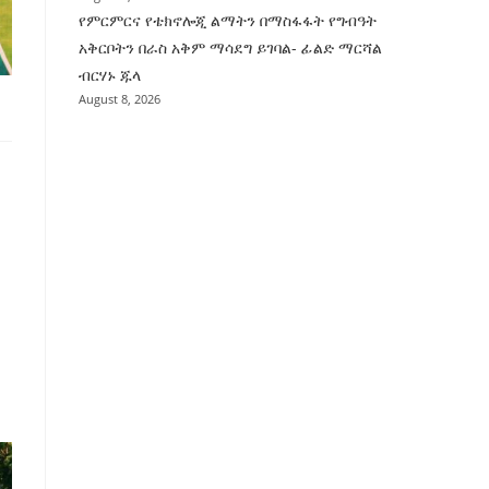
የምርምርና የቴክኖሎጂ ልማትን በማስፋፋት የግብዓት
አቅርቦትን በራስ አቅም ማሳደግ ይገባል- ፊልድ ማርሻል
ብርሃኑ ጁላ
August 8, 2026