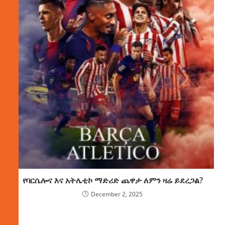
የባርሴሎና እና አትሌቲኮ ማድሪድ ጨዋታ ለምን ዛሬ ይደረጋል?
December 2, 2025
ክምችት