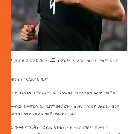
June 23, 2026
ስፖርት
/
እግር ኳስ
/
ዓለም አቀፍ
AMN-ሰኔ 16/2018 ዓ.ም
ኖርዌይ ሴኔጋልን በማሸነፍ የጥሎ ማለፍ ዙር መቀላቀሏን አረጋግጣለች።
በኒውዮርክ ኒውጀርሲ ስታዲየም በተደረገው ጨዋታ ኖርዌይ 3ለ2 ስታሸንፍ
ኧርሊንግ ሀላንድ የሁለቱ ግቦች ባለቤት ሆኗል።
የ25 ዓመቱ የማንችስተር ሲቲ አጥቂ በመጀመሪያ የዓለም ዋንጫው