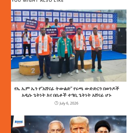
YOU MIGHT ALSO LIKE
የኤ ኤም ኤን የ“አሸናፊ ትውልድ” የሩጫ ውድድርን በወንዶች
አዲሱ ጌትነት እና በሴቶች ተዓቢ ጌትነት አሸናፊ ሆኑ
July 6, 2026