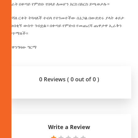
ሀገራት በቀጣይ የምድቡ የበላይ ለመሆን እርስ በእርስ ይጫወታሉ።
የተሻለ ርቀት ትጓዛለች ተብላ የተገመተችው ሴኔጋል በውድድሩ ያላት ቆይታ
አጣብቂኝ ውስጥ ገብቷል። በቀጣይ የምድብ የመጨረሻ ጨዋታዋ ኢራቅን
ትገጥማለች።
በሸዋንግዛው ግርማ
0 Reviews ( 0 out of 0 )
Write a Review