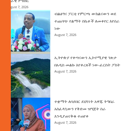
ሀገራዊ ምክክር
August 7, 2026
ብልፅግና ፓርቲ የምርጫ ውክልናውን ወደ
ተጨባጭ የልማት ስኬቶች ለመቀየር እየሰራ
ነው
August 7, 2026
ኢትዮጵያ የቀጣናውን ኢኮኖሚያዊ ገጽታ
በአዲስ መልኩ እየቀረጸች ነው-ፈርስት ፖስት
August 7, 2026
ተቋማት ለሳይበር ደህንነት አዋጁ ትግበራ
አስፈላጊውን የቅድመ ዝግጅት ስራ
እንዲያጠናቅቁ ተጠየቀ
August 7, 2026