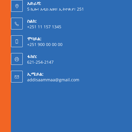
አድራሻ:
5 ኪሎ፣ አዲስ አበባ፣ ኢትዮጵያ፣ 251
ስልክ:
+251 11 157 1345
ሞባይል:
+251 900 00 00 00
ፋክስ:
621-254-2147
ኢሜይል:
addisaammaa@gmail.com