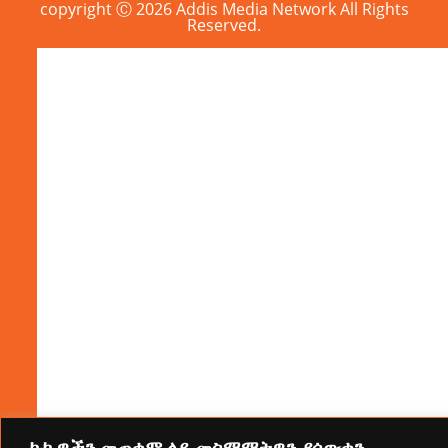
copyright Ⓒ 2026 Addis Media Network All Rights
Reserved.
ኩኪዎችን መጠቀም ላይ መስማማትዎን ያሳውቁን