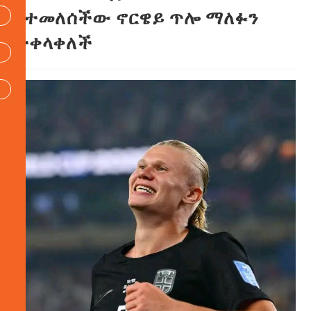
የተመለሰችው ኖርዌይ ጥሎ ማለፉን
ተቀላቀለች