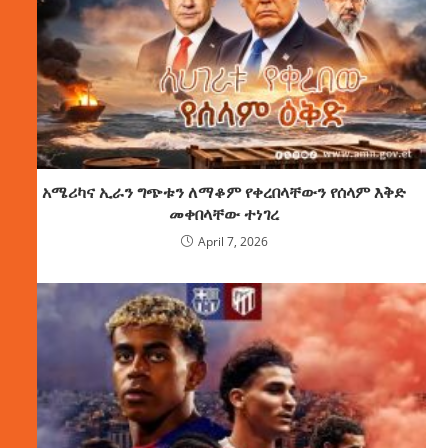
አሜሪካና ኢራን ግጭቱን ለማቆም የቀረበላቸውን የሰላም እቅድ
መቀበላቸው ተነገረ
April 7, 2026