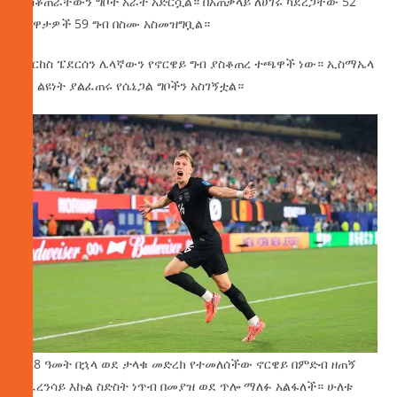
ያስቆጠራቸውን ግቦች አራት አድርሷል። በአጠቃላይ ለሀገሩ ካደረጋቸው 52
ጨዋታዎች 59 ግብ በስሙ አስመዝግቧል።
ማርከስ ፔደርሰን ሌላኛውን የኖርዌይ ግብ ያስቆጠረ ተጫዋች ነው። ኢስማኤላ
ሳር ልዩነት ያልፈጠሩ የሴኔጋል ግቦችን አስገኝቷል።
ከ28 ዓመት በኋላ ወደ ታላቁ መድረክ የተመለሰችው ኖርዌይ በምድብ ዘጠኝ
ከፈረንሳይ እኩል ስድስት ነጥብ በመያዝ ወደ ጥሎ ማለፉ አልፋለች። ሁለቱ