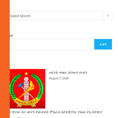
Select Month
ፈልግ
ፈልግ
ዜና
ጦርነት ቀለቡ ሕገወጥ ቡድን
August 7, 2026
ወደ ዋናው እና ወሳኙ የውይይት ምዕራፍ እየተሸጋገረ ያለው የኢትዮጵያ