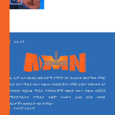
ስለ እኛ
ኤ ኤም ኤን በአዲስ አበባ ከተማ የማገኝ እና ተጠሪነቱ ለከተማው ምክር
ቤት የሆነ ሚዲያ ነው። ተቋሙ የቴሌቪዥን፣ የFM ሬዲዮ፣ የህትመት እና
የተለያዩ ዲጂታል ሚዲያ ፕላትፎርሞች ባለቤት ነው። ተቋሙ በ2023
ሜትሮፖሊታን የሚዲያ ተቋም የመሆን ራዕይ ሰንቆ የይዘት
ስራዎችን በመስራት ላይ ይገኛል።
የመገኛ አድራሻ