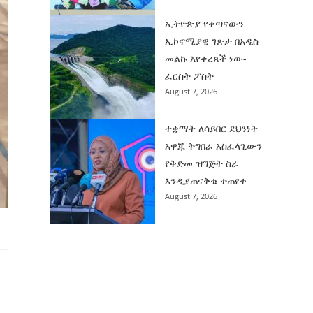
ኢትዮጵያ የቀጣናውን
ኢኮኖሚያዊ ገጽታ በአዲስ
መልኩ እየቀረጸች ነው-
ፈርስት ፖስት
August 7, 2026
ተቋማት ለሳይበር ደህንነት
አዋጁ ትግበራ አስፈላጊውን
የቅድመ ዝግጅት ስራ
እንዲያጠናቅቁ ተጠየቀ
August 7, 2026