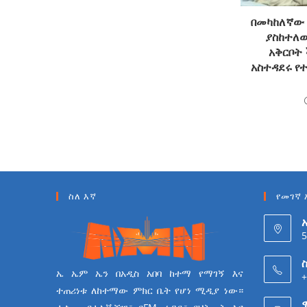
በመካከለኛው 
ያስከተለው
አቅርቦት
አስተዳደሩ የ
ስለ እኛ
የመገኛ 
5
ስ
ኤ ኤም ኤን በአዲስ አበባ ከተማ የማገኝ እና
+
ተጠሪነቱ ለከተማው ምክር ቤት የሆነ ሚዲያ ነው።