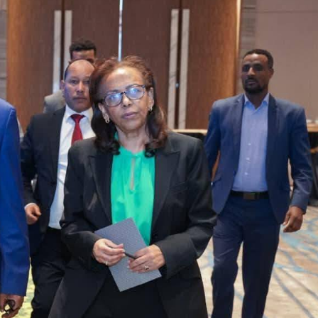
ኢትዮጵያ የቀጣናውን ኢኮኖሚያዊ ገጽታ በአዲስ
አዲስ ሚዲያ ኔትዎርክ በይዘት ስራዎቹ የሀ
መልኩ እየቀረጸች ነው-ፈርስት ፖስት
ተቃውሞ የበዛበት የፊፋ አዲሱ እቅድ
ትርክትን በማረም እና የወል ትርክትን በመ
ና
ሃላፊነቱን እየተወጣ ይገኛል
August 7, 2026
July 30, 2026
ርፍ
AmnAdmin
October 17, 2025