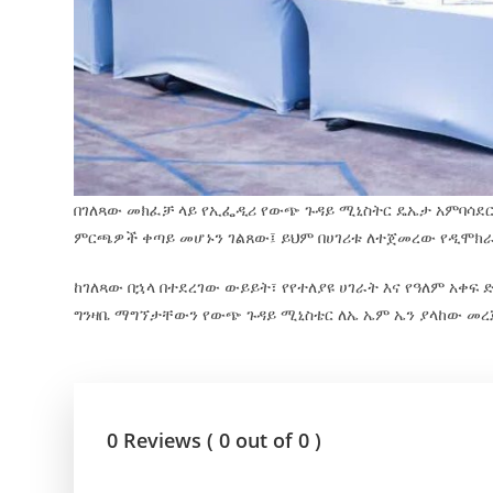
በገለጻው መክፈቻ ላይ የኢፌዲሪ የውጭ ጉዳይ ሚኒስትር ዴኤታ አምባሳደር 
ምርጫዎች ቀጣይ መሆኑን ገልጸው፤ ይህም በሀገሪቱ ለተጀመረው የዲሞክራ
ከገለጻው በኋላ በተደረገው ውይይት፣ የየተለያዩ ሀገራት እና የዓለም አቀ
ግንዛቤ ማግኘታቸውን የውጭ ጉዳይ ሚኒስቴር ለኤ ኤም ኤን ያላከው መረጃ
0 Reviews ( 0 out of 0 )