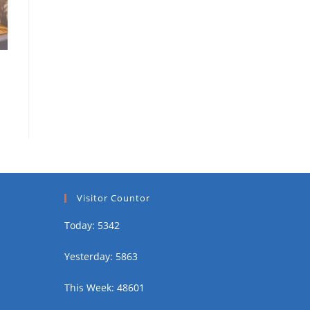
Visitor Countor
Today: 5342
Yesterday: 5863
This Week: 48601