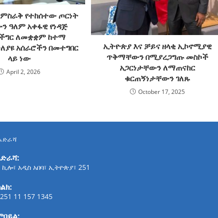
ምስራቅ የተከሰተው ጦርነት
ን ዓለም አቀፋዊ የነዳጅ
 ችግር ለመቋቋም ከተማ
ኢትዮጵያ እና ቻይና ዘላቂ ኢኮኖሚያዊ
ተለያዩ አሰራሮችን በመተግበር
ጥቅማቸውን በሚያረጋግጡ መስኮች
ላይ ነው
አጋርነታቸውን ለማጠናከር
April 2, 2026
ቁርጠኝነታቸውን ገለጹ
October 17, 2025
አድራሻ
አድራሻ:
 ኪሎ፣ አዲስ አበባ፣ ኢትዮጵያ፣ 251
ልክ:
251 11 157 1345
ሞባይል: