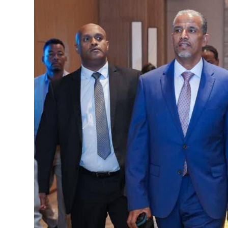
ብልፅግና ፓርቲ የምርጫ ውክልናውን ወደ
ተጨባጭ የልማት ስኬቶች ለመቀየር እየሰራ ነው
2ኛው የአዲስ ሚዲያ ኔትዎርክ አመራሮች እ
ሠራተኞች ስፖርት ፌስቲቫል በቴሌቪዥን ዘ
August 7, 2026
አሸናፊነት ተጠናቀቀ
August 1, 2026