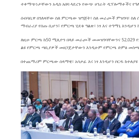
ተቀማጭነታቸውን አዲስ አበባ ላደረጉ የውጭ ሀገራት ዲፕሎማቶችና የዓለ
ሰብሳቢዋ በገለጻቸው ስለ ምርጫው ዝግጅት፣ ስለ መራጮች ምዝገባ፣ ስለ 
ማብራሪያ የሰጡ ሲሆን፤ የምርጫ ሂደቱ ግልጽ፣ ነፃ እና ተዓማኒ እንዲሆን
ለዚሁ ምርጫ ከ50 ሚሊዮን በላይ መራጮች መመዝገባቸውንና 52,029
ልዩ የምርጫ ጣቢያዎች መዘጋጀታቸውን እንዲሁም የምርጫ ድምፅ መስ
በተጨማሪም ምርጫው ሰላማዊ፣ አሳታፊ እና ነፃ እንዲሆን ቦርዱ ከተለያዩ 