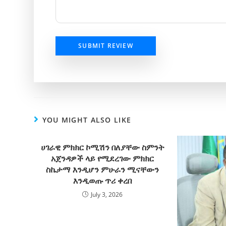
SUBMIT REVIEW
YOU MIGHT ALSO LIKE
ሀገራዊ ምክክር ኮሚሽን በለያቸው ስምንት
አጀንዳዎች ላይ የሚደረገው ምክክር
ስኬታማ እንዲሆን ምሁራን ሚናቸውን
እንዲወጡ ጥሪ ቀረበ
July 3, 2026