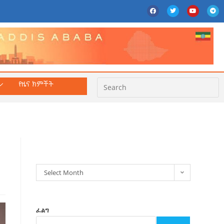
የዜና ክምችት
ክምችት
Select Month
ፈልግ