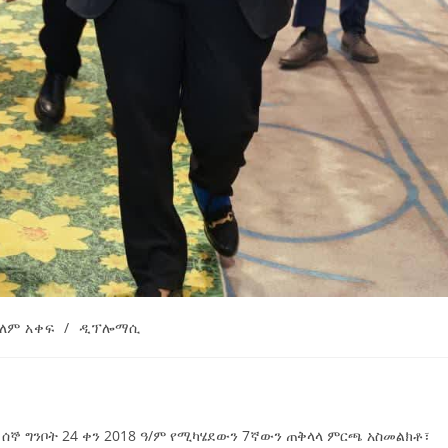
ለም አቀፍ
/
ዲፕሎማሲ
 ግንቦት 24 ቀን 2018 ዓ/ም የሚካሄደውን 7ኛውን ጠቅላላ ምርጫ አስመልክቶ፣