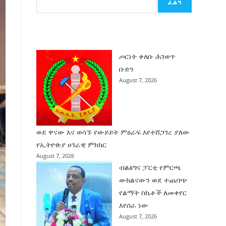
ፈልግ
ሰት
ገንባት
ዜና
ጦርነት ቀለቡ ሕገወጥ
ቡድን
August 7, 2026
ወደ ዋናው እና ወሳኙ የውይይት ምዕራፍ እየተሸጋገረ ያለው
የኢትዮጵያ ሀገራዊ ምክክር
August 7, 2026
ብልፅግና ፓርቲ የምርጫ
ውክልናውን ወደ ተጨባጭ
የልማት ስኬቶች ለመቀየር
እየሰራ ነው
August 7, 2026