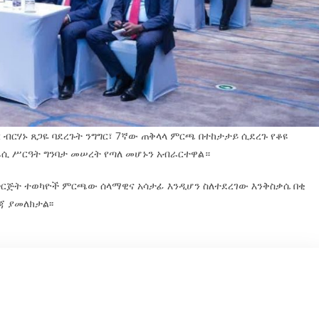
ብርሃኑ ጸጋዬ ባደረጉት ንግግር፣ 7ኛው ጠቅላላ ምርጫ በተከታታይ ሲደረጉ የቆዩ
ሲ ሥርዓት ግንባታ መሠረት የጣለ መሆኑን አብራርተዋል።
ፍ ድርጅት ተወካዮች ምርጫው ሰላማዊና አሳታፊ እንዲሆን ስለተደረገው እንቅስቃሴ በቂ
 ያመለክታል፡፡