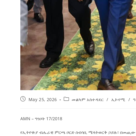
May 25, 2026
መልካም አስተዳደር
/
ኢኮኖሚ
/
ዓ
AMN – ግንቦት 17/2018
የኢትዮጵያ ብሔራዊ ምርጫ ቦርድ ሰብሳቢ ሜላትወርቅ ኃይሉ፣ በመጪው ሰኞ