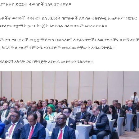
ም አቀፍ ድርጅት ተወካዮች ገለጻ ሰጥተዋል።
ሴቶችና ወጣቶች ተሳትፎ፣ ስለ ደህንነት ዝግጅቶች እና ስለ ቴክኖሎጂ አጠቃቀም ዝርዝር
 ከተለያዩ ተቋማት ጋር በቅንጅት እየተሰራ ስለመሆኑም አስረድተዋል።
 የምርጫ ጣቢያዎች መቋቋማቸውን በመግለጽ፤ ለተፈናቃዮች፣ ለወታደሮችና ለተማሪዎ
ጫ ካርዶች ለሁሉም የምርጫ ጣቢያዎች መሰራጨታቸውን አብራርተዋል።
ባለድርሻ አካላት ጋር በቅንጅት እየሠራ መቆየቱን ገልጸዋል።