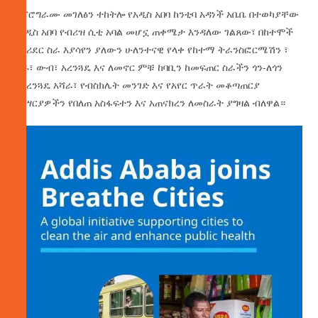
የፕሮግራሙ መገለፅን ተከትሎ የአዲስ አበባ ከንቲባ አዳነች አቤቤ በተወካያቸው
“አዲስ አበባ የብሪዝ ሲቲ አባል መሆኗ ጠቀሜታ እንዳለው ገልጸው፣ በከተሞች
የኮሪደር ስራ እያሳየን ያለውን ሁለንተናዊ የላቀ የከተማ ትራንስፎርሜሽን ፣
ፅዱ፣ ውብ፣ አረንጓዴ እና ለመኖር ምቹ ከባቢን ከመፍጠር ስራችን ጎን-ለጎን
የአረንጓዴ አሻራ፣ የብስክሌት መንገድ እና የአየር ጥራት መቆጣጠርያ
መሣርያዎችን የበለጠ አስፋፍተን እና አጠናክረን ለመስራት ያግዛል ብለዋል።