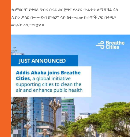
“ብሉምበርግ” የተባለ ግብረ ሰናይ ድርጅት፣ የአየር ጥራትን ለማሻሻል 45
ሚሊዮን ዶላር በመመደብ በዓለም ላይ ከተመረጡ ከተሞች ጋር በቀጣይ
ለመስራት አስታውቋል።