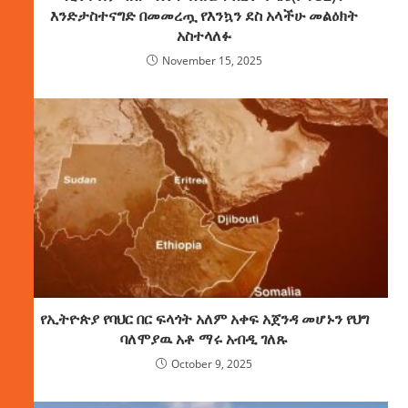
እንድታስተናግድ በመመረጧ የእንኳን ደስ አላችሁ መልዕክት
አስተላለፉ
November 15, 2025
የኢትዮጵያ የባህር በር ፍላጎት አለም አቀፍ አጀንዳ መሆኑን የህግ
ባለሞያዉ አቶ ማሩ አብዲ ገለጹ
October 9, 2025