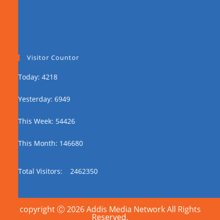
Visitor Countor
Today: 4218
Yesterday: 6949
This Week: 54426
This Month: 146680
Total Visitors:
2462350
copyright Ⓒ 2026 Addis Media Network All Rights
Reserved.