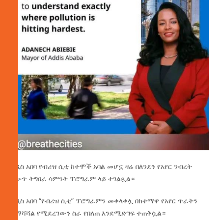
አዲስ አበባ የብሪዝ ሲቲ ከተሞች አባል መሆኗ ዛሬ በለንደን የአየር ንብረት
ለውጥ ትግበራ ሳምንት ፕሮግራም ላይ ተገልጿል።
አዲስ አበባ “የብሪዝ ሲቲ” ፕሮግራምን መቀላቀሏ በከተማዋ የአየር ጥራትን
ለማሻሻል የሚደረገውን ስራ የበለጠ እንደሚድግፍ ተጠቅሷል።