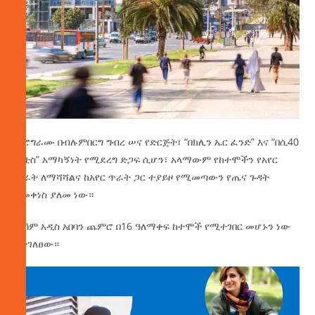
ፕሮግራሙ በብሉምበርግ ግብረ ሠና የድርጅት፣ “በክሊን ኤር ፈንድ” እና “በሲ40
ሲቲስ” አማካኝነት የሚደረግ ድጋፍ ሲሆን፣ አላማውም የከተሞችን የአየር
ጥራት ለማሻሻልና ከአየር ጥራት ጋር ተያይዞ የሚመጣውን የጤና ጉዳት
ለመቀነስ ያለመ ነው።
ይኽም አዲስ አበባን ጨምሮ በ16 ዓለማቀፍ ከተሞች የሚተገበር መሆኑን ነው
የተገለፀው።