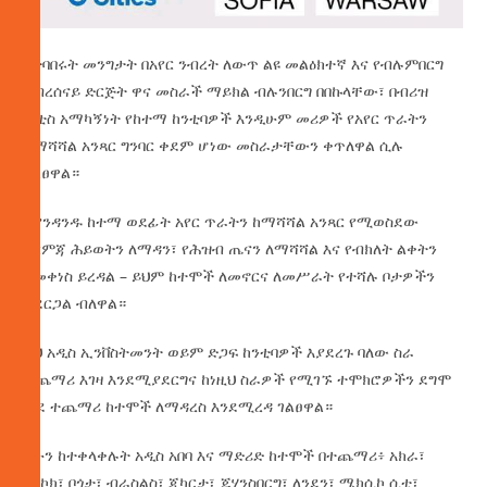
የተባበሩት መንግታት በአየር ንብረት ለውጥ ልዩ መልዕክተኛ እና የብሉምበርግ
ግብረሰናይ ድርጅት ዋና መስራች ማይክል ብሉንበርግ በበኩላቸው፣ በብሪዝ
ሲቲስ አማካኝነት የከተማ ከንቲባዎች እንዲሁም መሪዎች የአየር ጥራትን
ከማሻሻል አንጻር ግንባር ቀደም ሆነው መስራታቸውን ቀጥለዋል ሲሉ
ገልፀዋል።
እያንዳንዱ ከተማ ወደፊት አየር ጥራትን ከማሻሻል አንጻር የሚወስደው
እርምጃ ሕይወትን ለማዳን፣ የሕዝብ ጤናን ለማሻሻል እና የብክለት ልቀትን
ለመቀነስ ይረዳል – ይህም ከተሞች ለመኖርና ለመሥራት የተሻሉ ቦታዎችን
ያደርጋል ብለዋል።
ይህ አዲስ ኢንቨስትመንት ወይም ድጋፍ ከንቲባዎች እያደረጉ ባለው ስራ
ተጨማሪ እገዛ እንደሚያደርግና ከነዚህ ስራዎች የሚገኙ ተሞክሮዎችን ደግሞ
ወደ ተጨማሪ ከተሞች ለማዳረስ እንደሚረዳ ገልፀዋል።
አሁን ከተቀላቀሉት አዲስ አበባ እና ማድሪድ ከተሞች በተጨማሪ፥ አክራ፣
ባንኮክ፣ ቦጎታ፣ ብራስልስ፣ ጃካርታ፣ ጆሃንስበርግ፣ ለንደን፣ ሜክሲኮ ሲቲ፣