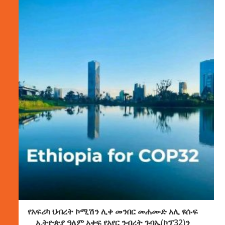
የአፍሪካ ህብረት ኮሚሽን ሊቀ መንበር መሐሙድ አሊ ዩሱፍ
ኢትዮጵያ ዓለም አቀፍ የአየር ንብረት ጉባኤ(ኮፕ32)ን