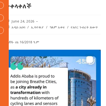
ተቀላቀለች
June 24, 2026
አዲስ አበባ
/
ኢትዮጵያ
/
ዓለም አቀፍ
/
የአየር ንብረት ለውጥ
AMN- ሰኔ 16/2018 ዓ.ም