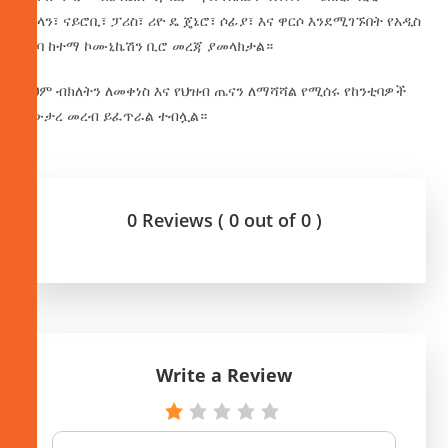
ሚላን፣ ናይሮቢ፣ ፓሪስ፣ ሪዮ ዴ ጄኔሮ፣ ሶፊያ፣ እና ዋርሶ እንደሚገኙበት የአዲስ
አበባ ከተማ ኮሙኒኬሽን ቢሮ መረጃ ያመላክታል።
ይህም ብክለትን ለመቀነስ እና የህዝብ ጤናን ለማሻሻል የሚሰሩ የከንቲባዎች
አውታረ መረብ ይፈጥራል ተብሏል።
0 Reviews ( 0 out of 0 )
Write a Review