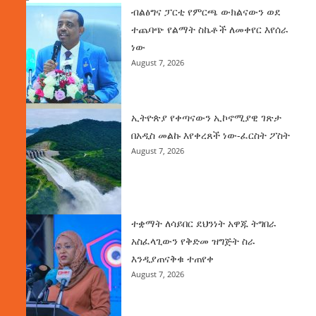
ብልፅግና ፓርቲ የምርጫ ውክልናውን ወደ
ተጨባጭ የልማት ስኬቶች ለመቀየር እየሰራ
ነው
August 7, 2026
ኢትዮጵያ የቀጣናውን ኢኮኖሚያዊ ገጽታ
በአዲስ መልኩ እየቀረጸች ነው-ፈርስት ፖስት
August 7, 2026
ተቋማት ለሳይበር ደህንነት አዋጁ ትግበራ
አስፈላጊውን የቅድመ ዝግጅት ስራ
እንዲያጠናቅቁ ተጠየቀ
August 7, 2026