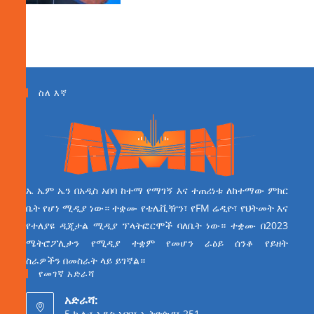
ስለ እኛ
ኤ ኤም ኤን በአዲስ አበባ ከተማ የማገኝ እና ተጠሪነቱ ለከተማው ምክር
ቤት የሆነ ሚዲያ ነው። ተቋሙ የቴሌቪዥን፣ የFM ሬዲዮ፣ የህትመት እና
የተለያዩ ዲጂታል ሚዲያ ፕላትፎርሞች ባለቤት ነው። ተቋሙ በ2023
ሜትሮፖሊታን የሚዲያ ተቋም የመሆን ራዕይ ሰንቆ የይዘት
ስራዎችን በመስራት ላይ ይገኛል።
የመገኛ አድራሻ
አድራሻ:
5 ኪሎ፣ አዲስ አበባ፣ ኢትዮጵያ፣ 251