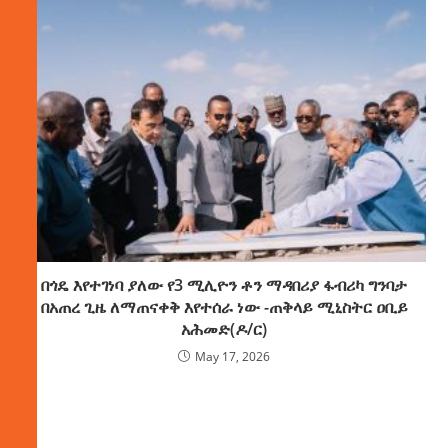
በጎዴ እየተገነባ ያለው የ3 ሚሊዮን ቶን ማዳበሪያ ፋብሪካ ግንባታ
በአጠረ ጊዜ ለማጠናቀቅ እየተሰራ ነው -ጠቅላይ ሚኒስትር ዐቢይ
አሕመድ(ዶ/ር)
May 17, 2026
ክምችት