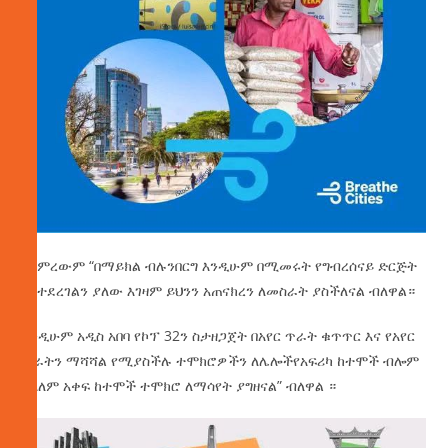
ጨምረውም “በማይክል ብሉንበርግ እንዲሁም በሚመሩት የግብረሰናይ ድርጅት
እየተደረገልን ያለው እገዛም ይህንን አጠናክረን ለመስራት ያስችለናል ብለዋል።
እንዲሁም አዲስ አበባ የኮፕ 32ን ስታዘጋጀት በአየር ጥራት ቁጥጥር እና የአየር
ጥራትን ማሻሻል የሚያስችሉ ተሞክሮዎችን ለሌሎችየአፍሪካ ከተሞች ብሎም
ለአለም አቀፍ ከተሞች ተሞክሮ ለማሳየት ያግዘናል” ብለዋል ።