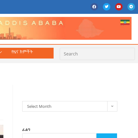
የዜና ክምችት
ክምችት
Select Month
ፈልግ