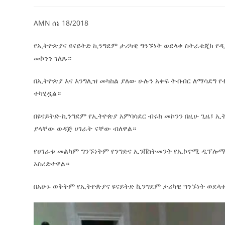
AMN ሰኔ 18/2018
የኢትዮጵያና ዩናይትድ ኪንግደም ታሪካዊ ግንኙነት ወደላቀ ስትራቴጂክ የ
መኮንን ገለጹ።
በኢትዮጵያ እና እንግሊዝ መካከል ያለው ሁሉን አቀፍ ትብብር ለማሳደግ የ
ተካሂዷል።
በዩናይትድ-ኪንግደም የኢትዮጵያ አምባሳደር ብሩክ መኮንን በዚሁ ጊዜ፤ ኢ
ያላቸው ወዳጅ ሀገራት ናቸው ብለዋል።
የሀገራቱ መልካም ግንኙነትም የንግድና ኢንቨስትመንት የኢኮኖሚ ዲፕሎማ
አስረድተዋል።
በአሁኑ ወቅትም የኢትዮጵያና ዩናይትድ ኪንግደም ታሪካዊ ግንኙነት ወደላ