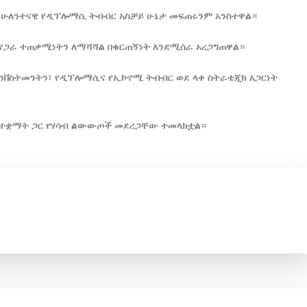
ቱ ሁለንተናዊ የዲፕሎማሲ ትብብር አስቻይ ሁኔታ መፍጠሩንም አንስተዋል።
 የጋራ ተጠቃሚነትን ለማሻሻል በቁርጠኝነት እንደሚሰራ አረጋግጠዋል።
ኢንቨስትመንትን፣ የዲፕሎማሲና የኢኮኖሚ ትብብር ወደ ላቀ ስትራቴጂክ አጋርነት
ዩ ተቋማት ጋር የሃሳብ ልውውጦች መደረጋቸው ተመላክቷል።