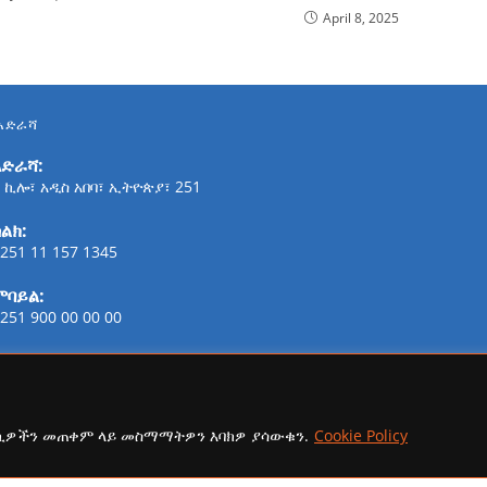
April 8, 2025
አድራሻ
አድራሻ:
 ኪሎ፣ አዲስ አበባ፣ ኢትዮጵያ፣ 251
ልክ:
251 11 157 1345
ሞባይል:
251 900 00 00 00
ፋክስ:
21-254-2147
ኢሜይል:
ኩኪዎችን መጠቀም ላይ መስማማትዎን እባክዎ ያሳውቁን.
Cookie Policy
addisaammaa@gmail.com