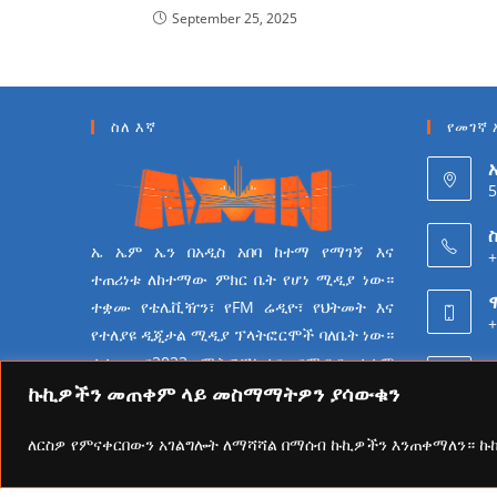
September 25, 2025
ስለ እኛ
የመገኛ 
5
ስ
ኤ ኤም ኤን በአዲስ አበባ ከተማ የማገኝ እና
+
ተጠሪነቱ ለከተማው ምክር ቤት የሆነ ሚዲያ ነው።
ተቋሙ የቴሌቪዥን፣ የFM ሬዲዮ፣ የህትመት እና
+
የተለያዩ ዲጂታል ሚዲያ ፕላትፎርሞች ባለቤት ነው።
ተቋሙ በ2023 ሜትሮፖሊታን የሚዲያ ተቋም
6
የመሆን ራዕይ ሰንቆ የይዘት
ኩኪዎችን መጠቀም ላይ መስማማትዎን ያሳውቁን
ስራዎችን በመስራት ላይ ይገኛል።
ለርስዎ የምናቀርበውን አገልግሎት ለማሻሻል በማሰብ ኩኪዎችን እንጠቀማለን። 