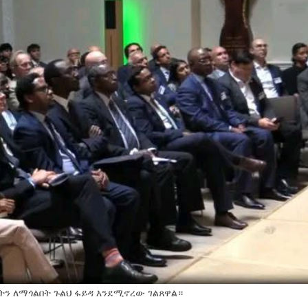
ን ለማጎልበት ጉልህ ፋይዳ እንደሚኖረው ገልጸዋል።