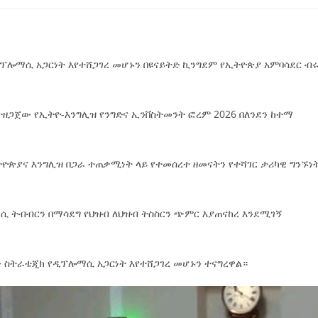
ዲፕሎማሲ አጋርነት እየተሸጋገረ መሆኑን በዩናይትድ ኪንግደም የኢትዮጵያ አምባሳደር ብ
ተዘጋጀው የኢትዮ-እንግሊዝ የንግድና ኢንቨስትመንት ፎረም 2026 በለንደን ከተማ
ትዮጵያና እንግሊዝ በጋራ ተጠቃሚነት ላይ የተመሰረተ ዘመናትን የተሻገር ታሪካዊ ግንኙነ
ሲ ትብብርን በማሳደግ የህዝብ ለህዝብ ትስስርን ጭምር እያጠናከረ እንደሚገኝ
ቀ ስትራቴጂክ የዲፕሎማሲ አጋርነት እየተሸጋገረ መሆኑን ተናግረዋል።