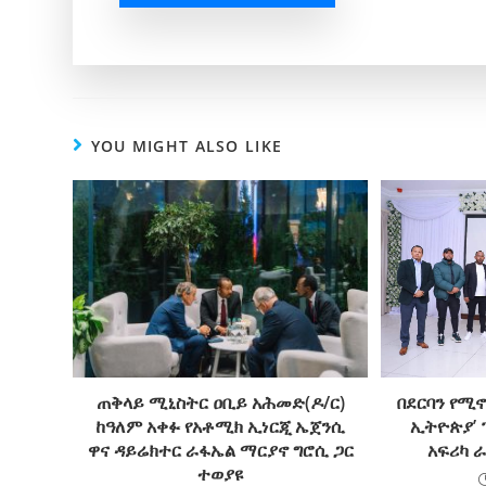
YOU MIGHT ALSO LIKE
ጠቅላይ ሚኒስትር ዐቢይ አሕመድ(ዶ/ር)
በደርባን የሚኖ
ከዓለም አቀፉ የአቶሚክ ኢነርጂ ኤጀንሲ
ኢትዮጵያ’ 
ዋና ዳይሬክተር ራፋኤል ማርያኖ ግሮሲ ጋር
አፍሪካ ራ
ተወያዩ