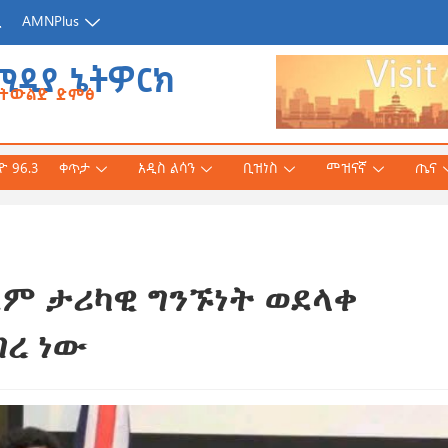
ጂ
AMNPlus
ሚዲያ ኔትዎርክ
የትውልድ ድምፅ
 96.3
ቀጥታ
አዲስ ልሳን
ቢዝነስ
መዝናኛ
ጤና
ም ታሪካዊ ግንኙነት ወደላቀ
አሕመድ (ዶ/ር)
ንኛ ተተርጉሞ በቅርቡ
ገረ ነው
 3, 2026