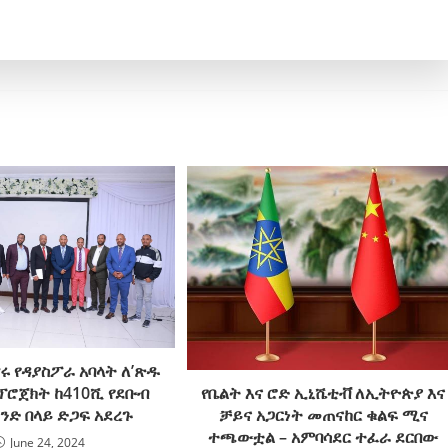
ሩ የዳያስፖራ አባላት ለ’ጽዱ
ፕሮጀክት ከ410ሺ የደቡብ
የቤልት እና ሮድ ኢኒሼቲቭ ለኢትዮጵያ እና
ንድ በላይ ድጋፍ አደረጉ
ቻይና አጋርነት መጠናከር ቁልፍ ሚና
ተጫውቷል – አምባሳደር ተፈራ ደርበው
June 24, 2024