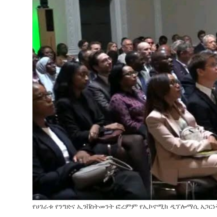
የሀገራቱ የንግድና ኢንቨስትመንት ፎረምም የኢኮኖሚክ ዲፕሎማሲ አጋርነት