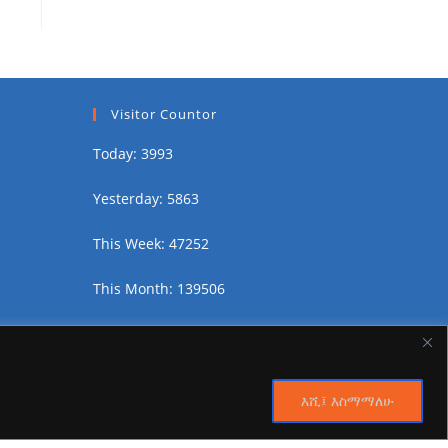
Visitor Countor
Today: 3993
Yesterday: 5863
This Week: 47252
This Month: 139506
Total Visitors:
2455176
እሺ፤ እስማማለሁ