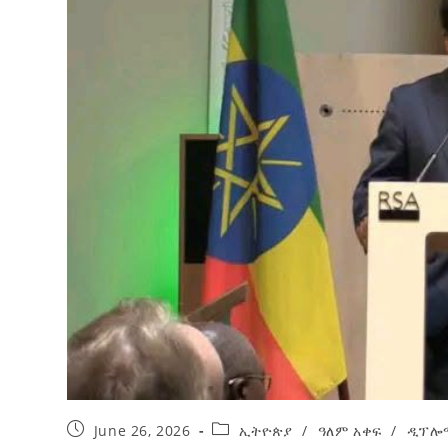
ብልፅግና ፓርቲ የምርጫ ውክልናውን ወደ
ተጨባጭ የልማት ስኬቶች ለመቀየር እየሰራ ነው
2ኛው የአዲስ ሚዲያ ኔትዎርክ አመራሮች እ
ሠራተኞች ስፖርት ፌስቲቫል በቴሌቪዥን ዘ
August 7, 2026
አሸናፊነት ተጠናቀቀ
August 1, 2026
June 26, 2026
ኢትዮጵያ
/
ዓለም አቀፍ
/
ዲፕሎ