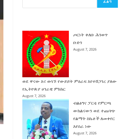
ፈልግ
ሰት
ገንባት
ዜና
ጦርነት ቀለቡ ሕገወጥ
ቡድን
August 7, 2026
ወደ ዋናው እና ወሳኙ የውይይት ምዕራፍ እየተሸጋገረ ያለው
የኢትዮጵያ ሀገራዊ ምክክር
August 7, 2026
ብልፅግና ፓርቲ የምርጫ
ውክልናውን ወደ ተጨባጭ
የልማት ስኬቶች ለመቀየር
እየሰራ ነው
August 7, 2026