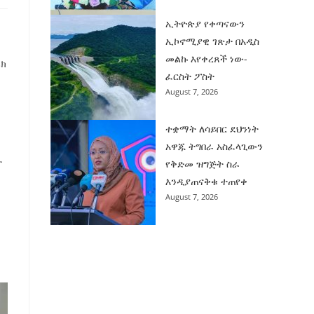
ኢትዮጵያ የቀጣናውን
ኢኮኖሚያዊ ገጽታ በአዲስ
መልኩ እየቀረጸች ነው-
ሩክ
ፈርስት ፖስት
August 7, 2026
ተቋማት ለሳይበር ደህንነት
አዋጁ ትግበራ አስፈላጊውን
ት
የቅድመ ዝግጅት ስራ
እንዲያጠናቅቁ ተጠየቀ
August 7, 2026