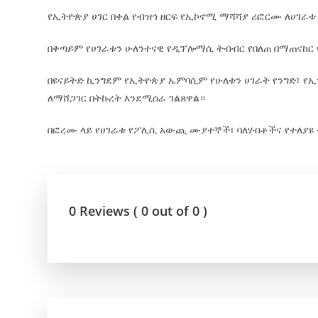
የኢትዮጵያ ሀገር በቀል የብዝኅ ዘርፍ የኢኮኖሚ ማሻሻያ ሪፎርሙ ለሀገራ
በቀጣይም የሀገራቱን ሁለንተናዊ የዲፕሎማሲ ትብብር የበለጠ በማጠናከር
በዩናይትድ ኪንግደም የኢትዮጵያ ኤምባሲም የሁለቱን ሀገራት የንግድ፣ የ
ለማሸጋገር በትኩረት እንደሚሰራ ገልጸዋል።
በፎረሙ ላይ የሀገራቱ የፖሊሲ አውጪ ሙያተኞች፣ ባለሃብቶችና የተለያ
0 Reviews ( 0 out of 0 )