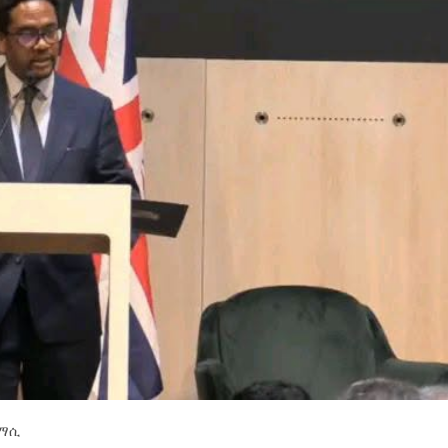
ኢትዮጵያ የቀጣናውን ኢኮኖሚያዊ ገጽታ በአዲስ
አዲስ ሚዲያ ኔትዎርክ በይዘት ስራዎቹ የሀ
መልኩ እየቀረጸች ነው-ፈርስት ፖስት
ተቃውሞ የበዛበት የፊፋ አዲሱ እቅድ
ትርክትን በማረም እና የወል ትርክትን በመ
ና
ሃላፊነቱን እየተወጣ ይገኛል
August 7, 2026
July 30, 2026
ርፍ
AmnAdmin
October 17, 2025
ማሲ