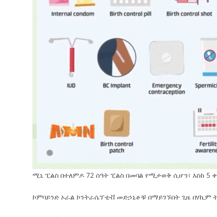
ሚኒ ፒልስ በተለምዶ 72 ሰዓት ፒልስ በመባል የሚታወቅ ሲሆን፣ እስከ 5 ቀ
ኮምባይንድ ኦራል ኮንትራሴፕቲቭ መድኃኒቶቹ በማይገኙበት ጊዜ በሃኪም ት