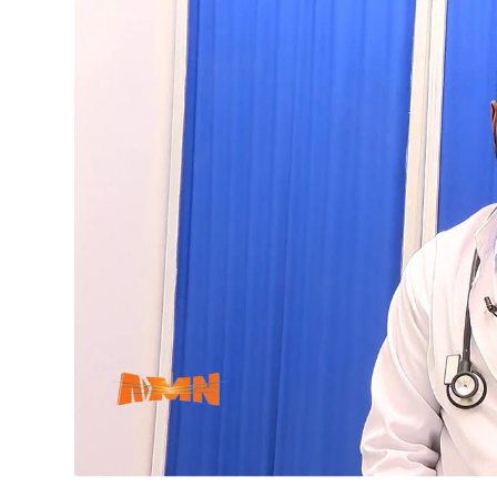
የኢትዮጵያ ኢኮኖሚ ከቡና ባሻገር
August 5, 2026
2ኛው የአዲስ ሚዲያ ኔትዎርክ አመራሮች እ
ሠራተኞች ስፖርት ፌስቲቫል በቴሌቪዥን ዘ
አሸናፊነት ተጠናቀቀ
August 1, 2026