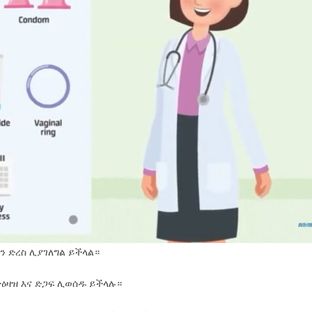
ን ድረስ ሊያገለግል ይችላል።
ዕዛዝ እና ድጋፍ ሊወሰዱ ይችላሉ።