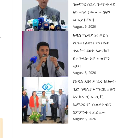
በመሻገር በጋራ ጉዳዮች ላይ
እየመከሩ ነው – መስፍን
አርአያ (ፕ/ር)
August 5, 2026
አዲስ ሚዲያ ኔትዎርክ
ው
የህዝብ ልሳንነቱን በላቀ
ጥራትና ይዘት አጠናክሮ
ይቀጥላል- አቶ ሠለሞን
ዲባባ
August 5, 2026
የአዲስ አበባ ሥራና ክህሎት
ቢሮ ከጣሊያኑ ማርኬ ሪጅን
እና ከኤ ፒ ኤ-ሲ ቪ
ኤምጋር የ1 ቢሊየን ብር
ስምምነት ተፈራረመ
August 5, 2026