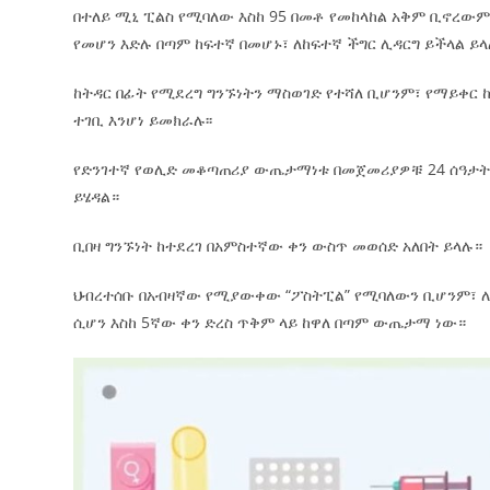
በተለይ ሚኒ ፒልስ የሚባለው እስከ 95 በመቶ የመከላከል አቅም ቢኖረውም
የመሆን እድሉ በጣም ከፍተኛ በመሆኑ፣ ለከፍተኛ ችግር ሊዳርግ ይችላል ይላሉ
ከትዳር በፊት የሚደረግ ግንኙነትን ማስወገድ የተሻለ ቢሆንም፣ የማይቀር
ተገቢ እንሆነ ይመክራሉ፡፡
የድንገተኛ የወሊድ መቆጣጠሪያ ውጤታማነቱ በመጀመሪያዎቹ 24 ሰዓታት 
ይሄዳል።
ቢበዛ ግንኙነት ከተደረገ በአምስተኛው ቀን ውስጥ መወሰድ አለበት ይላሉ።
ህብረተሰቡ በአብዛኛው የሚያውቀው “ፖስትፒል” የሚባለውን ቢሆንም፣ ሌ
ሲሆን እስከ 5ኛው ቀን ድረስ ጥቅም ላይ ከዋለ በጣም ውጤታማ ነው።