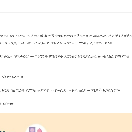
 ያልተፈለገ እርግዝናን ለመከላከል የሚያግዙ የድንገተኛ የወሊድ መቆጣጠሪያዎች ስላላቸ
ና ጽንስ አሲስታንት ዶክተር አህመድ ባቡ ለኤ ኤም ኤን ማብራሪያ ሰጥተዋል።
ኛ ሁኔታ በምታደርገው ግንኙነት ምክንያት እርግዝና እንዳይፈጠር ለመከላከል የሚያግዝ
ል አቅም አለው።
ጁ እንጂ በቋሚነት የምንጠቀምባቸው የወሊድ መቆጣጠሪያ መንገዶች አይደሉም።
 ይሰጣሉ፡፡