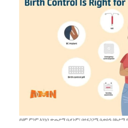
ይህም ምንም እንኳን ውጤታማ ቢሆኑም፣ በተደጋጋሚ ሲወሰዱ ስኬታማ የ