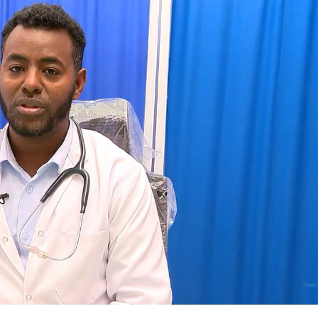
አዲስ ሚዲያ ኔትዎርክ በይዘት ስራዎቹ የሀ
ተቃውሞ የበዛበት የፊፋ አዲሱ እቅድ
ትርክትን በማረም እና የወል ትርክትን በመ
ና
የቤኒን የዲጂታል ትራንስፎርሜሽን እና ኢኖቬሽን
ሃላፊነቱን እየተወጣ ይገኛል
July 30, 2026
ርፍ
ሚኒስትር ማሁና አክፕሎጋን የኢፌዴሪ መሶብ
አገልግሎትን ጎበኙ
AmnAdmin
October 17, 2025
August 5, 2026