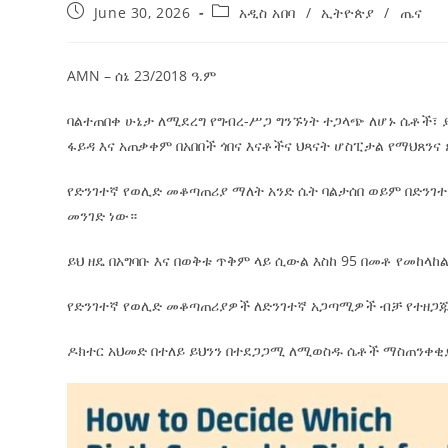
June 30, 2026
አዲስ አበባ
/
ኢትዮጵያ
/
ጤና
AMN – ሰኔ 23/2018 ዓ.ም
ባልተጠበቀ ሁኔታ ለሚደረግ የግብረ-ሥጋ ግንኙነት ተጋላጭ ለሆኑ ሴቶች፣
ፋይዳ እና አጠቃቀም በአበበች ጎበና እናቶችና ህጻናት ሆስፒታል የማህጸን
የድንገተኛ የወሊድ መቆጣጠሪያ ማለት አንድ ሴት ባልታሰበ ወይም በድንገተ
መንገድ ነው።
ይህ ዘዴ በአግባቡ እና በወቅቱ ጥቅም ላይ ሲውል እስከ 95 በመቶ የመከላከ
የድንገተኛ የወሊድ መቆጣጠሪያዎች ለድንገተኛ አጋጣሚዎች ብቻ የተዘጋ
ዶክተር አህመድ በተለይ ይህንን በተደጋጋሚ ለሚወስዱ ሴቶች ማስጠንቀቂያ