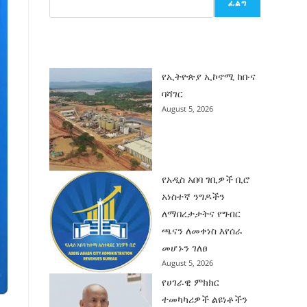
ፈልግ
ሰት
ገንባት
ዜና
የኢትዮጵያ ኢኮኖሚ ከቡና
ባሻገር
August 5, 2026
የአዲስ አበባ ገቢዎች ቢሮ
አነስተኛ ንግዶችን
ለማበረታታትና የግብር
ጫናን ለመቀነስ እየሰራ
መሆኑን ገለፀ
August 5, 2026
የሀገራዊ ምክክር
ተመካካሪዎች ልዩነቶችን