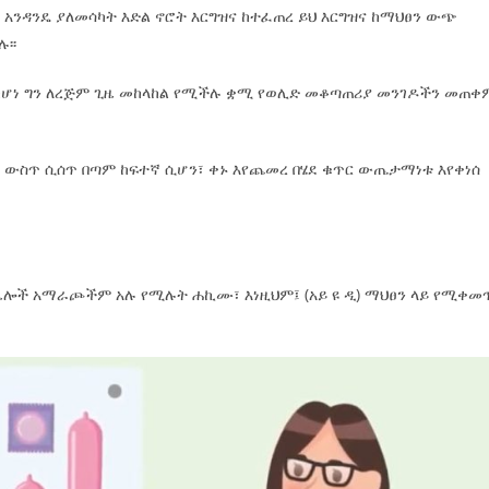
 አንዳንዴ ያለመሳካት እድል ኖሮት እርግዝና ከተፈጠረ ይህ እርግዝና ከማህፀን ውጭ
፡፡
 ከሆነ ግን ለረጅም ጊዜ መከላከል የሚችሉ ቋሚ የወሊድ መቆጣጠሪያ መንገዶችን መጠቀ
ውስጥ ሲሰጥ በጣም ከፍተኛ ሲሆን፣ ቀኑ እየጨመረ በሄደ ቁጥር ውጤታማነቱ እየቀነሰ
ሎች አማራጮችም አሉ የሚሉት ሐኪሙ፣ እነዚህም፤ (አይ ዩ ዲ) ማህፀን ላይ የሚቀመ