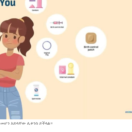
መሆን እድላቸው ሊቀንስ ይችላል።