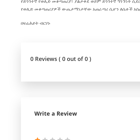
የድንገተኛ የወሊድ መቆጣጠሪያ፣ ያልታቀደ ወይም ድንገተኛ ግንኙነት ሲደ
የወሊድ መቆጣጠሪያዎች ውጤታማነታቸው አጠራጣሪ ሲሆን ለሴቶች አስፈ
በፍሬሕይት ብርሃኑ
0 Reviews ( 0 out of 0 )
Write a Review