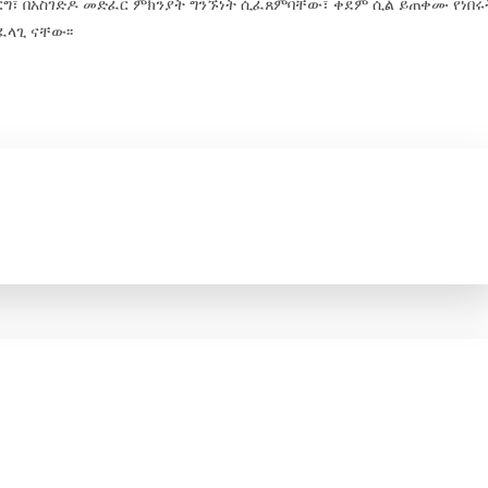
ርግ፣ በአስገድዶ መድፈር ምክንያት ግንኙነት ሲፈጸምባቸው፣ ቀደም ሲል ይጠቀሙ የነበሩ
ላጊ ናቸው፡፡