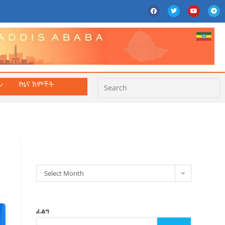
የዜና ክምችት
ክምችት
Select Month
ፈልግ