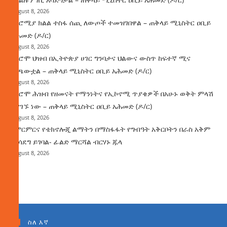
August 8, 2026
በኦሮሚያ ክልል ተስፋ ሰጪ ለውጦች ተመዝገበዋል – ጠቅላይ ሚኒስትር ዐቢይ
አሕመድ (ዶ/ር)
August 8, 2026
የኦሮሞ ህዝብ በኢትዮጵያ ሀገር ግንባታና ህልውና ውስጥ ከፍተኛ ሚና
ተጫውቷል – ጠቅላይ ሚኒስትር ዐቢይ አሕመድ (ዶ/ር)
August 8, 2026
የኦሮሞ ሕዝብ የዘመናት የማንነትና የኢኮኖሚ ጥያቄዎች በአሁኑ ወቅት ምላሽ
እያገኙ ነው – ጠቅላይ ሚኒስትር ዐቢይ አሕመድ (ዶ/ር)
August 8, 2026
የምርምርና የቴክኖሎጂ ልማትን በማስፋፋት የግብዓት አቅርቦትን በራስ አቅም
ማሳደግ ይገባል- ፊልድ ማርሻል ብርሃኑ ጁላ
August 8, 2026
ስለ እኛ