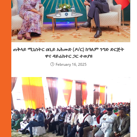
ጠቅላይ ሚኒስትር ዐቢይ አሕመድ (ዶ/ር) ከዓለም ንግድ ድርጅት
ዋና ዳይሬክተር ጋር ተወያዩ
February 16, 2025