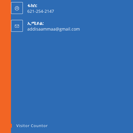
ፋክስ:
621-254-2147
ኢሜይል:
addisaammaa@gmail.com
Visitor Countor