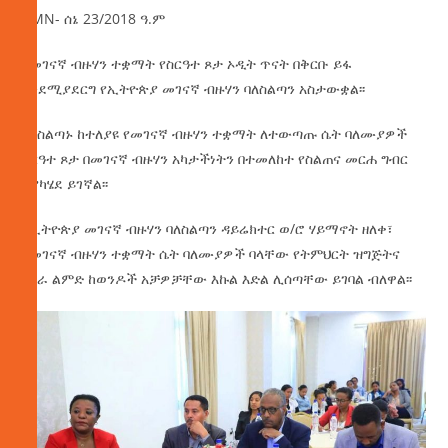
AMN- ሰኔ 23/2018 ዓ.ም
በመገናኛ ብዙሃን ተቋማት የስርዓተ ጾታ ኦዲት ጥናት በቅርቡ ይፋ
እንደሚያደርግ የኢትዮጵያ መገናኛ ብዙሃን ባለስልጣን አስታውቋል፡፡
ባለስልጣኑ ከተለያዩ የመገናኛ ብዙሃን ተቋማት ለተውጣጡ ሴት ባለሙያዎች
ስርዓተ ጾታ በመገናኛ ብዙሃን አካታችነትን በተመለከተ የስልጠና መርሐ ግብር
እያካሄደ ይገኛል፡፡
የኢትዮጵያ መገናኛ ብዙሃን ባለስልጣን ዳይሬክተር ወ/ሮ ሃይማኖት ዘለቀ፣
በመገናኛ ብዙሃን ተቋማት ሴት ባለሙያዎች ባላቸው የትምህርት ዝግጅትና
የስራ ልምድ ከወንዶች አቻዎቻቸው እኩል እድል ሊሰጣቸው ይገባል ብለዋል፡፡