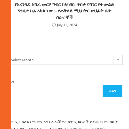
የአረንጓዴ አሻራ መርሃ ግብር ከአካባቢ ጥበቃ ባሻገር የትውልድ
ግንባታ ስራ አካል ነው :- የጠቅላይ ሚኒስትር ጽህፈት ቤት
ሰራተኞች
July 12, 2024
ክምችት
Select Month
ፈልግ
ፈልግ
ዜና
በኦሮሚያ ክልል በግብርና እና በሌሎች የኢኮኖሚ ዘርፎች የተመዘገበው ስኬት
የክልሉን ገቢ አሳድጎታል – ጠቅላይ ሚኒስትር ዐቢይ አሕመድ (ዶ/ር)