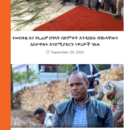
የመስቀል እና የኢሬቻ በዓላት በድምቀት እንዲከበሩ የበኩላቸዉን
አስተዋጽኦ እንደሚያደርጉ ነዋሪዎች ገለጹ
September 20, 2024