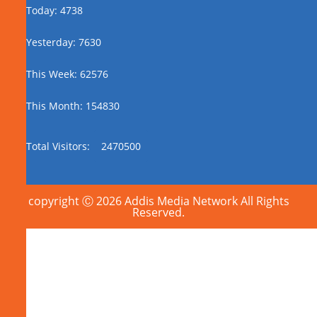
Today: 4738
Yesterday: 7630
This Week: 62576
This Month: 154830
Total Visitors:
2470500
copyright Ⓒ 2026 Addis Media Network All Rights
Reserved.