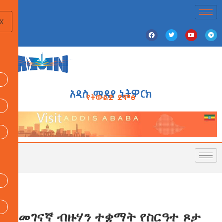
X
አዲስ ሚዲያ ኔትዎርክ
የትውልድ ድምፅ
በመገናኛ ብዙሃን ተቋማት የስርዓተ ጾታ