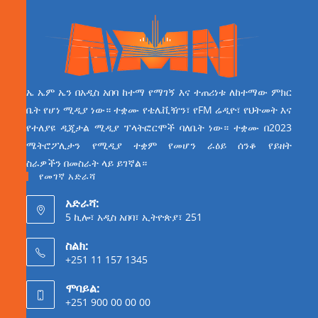
ኤ ኤም ኤን በአዲስ አበባ ከተማ የማገኝ እና ተጠሪነቱ ለከተማው ምክር
ቤት የሆነ ሚዲያ ነው። ተቋሙ የቴሌቪዥን፣ የFM ሬዲዮ፣ የህትመት እና
የተለያዩ ዲጂታል ሚዲያ ፕላትፎርሞች ባለቤት ነው። ተቋሙ በ2023
ሜትሮፖሊታን የሚዲያ ተቋም የመሆን ራዕይ ሰንቆ የይዘት
ስራዎችን በመስራት ላይ ይገኛል።
የመገኛ አድራሻ
አድራሻ:
5 ኪሎ፣ አዲስ አበባ፣ ኢትዮጵያ፣ 251
ስልክ:
+251 11 157 1345
ሞባይል:
+251 900 00 00 00