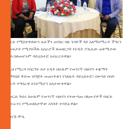
በዘርፉ የሚስተዋለውን ሴቶችን ጠንከር ባሉ ጉዳዮች ላይ አለማሰማራት ችግርን
ለመፍታት የሚያስችሉ አሰራሮች ለመዘርጋት የኦዲት ፖሊሲው ጠቀሜታው
የጎላ ስለመሆኑም ዳይሬክተሯ አብራርተዋል፡፡
ለዚህ የሚረዳ የስርዓተ ጾታ ኦዲት በሁሉም የመገናኛ ብዙሃን ተቋማት
ለማካሄድ ቅድመ ዝግጅት መጠናቀቁን የገለጹት ዳይሬክተሯ፣ በቀጣይ ሶስት
ወራት ተግባራዊ እንደሚሆን አስታውቀዋል፡፡
በመርሐ ግብሩ ከሁሉም የመገናኛ ብዙሃን የተውጣጡ ባለሙያዎች የዘርፉ
ምሁራንና የሚመለከታቸው አካላት ተሳትፈዋል፡፡
በዝናሽ ሞዲ