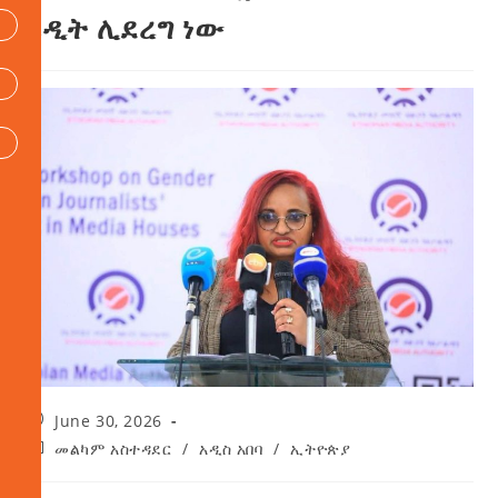
ኦዲት ሊደረግ ነው
June 30, 2026
መልካም አስተዳደር
/
አዲስ አበባ
/
ኢትዮጵያ