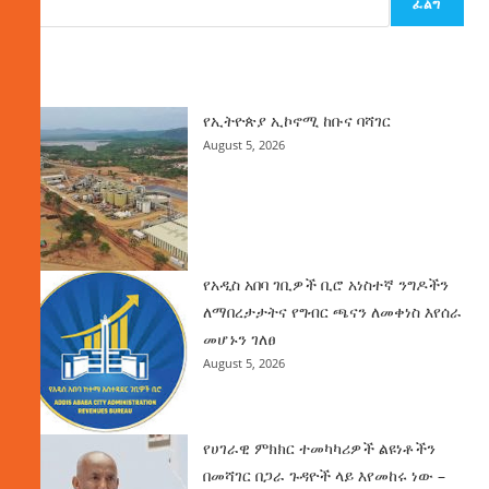
ፈልግ
ዜና
የኢትዮጵያ ኢኮኖሚ ከቡና ባሻገር
August 5, 2026
የአዲስ አበባ ገቢዎች ቢሮ አነስተኛ ንግዶችን
ለማበረታታትና የግብር ጫናን ለመቀነስ እየሰራ
መሆኑን ገለፀ
August 5, 2026
የሀገራዊ ምክክር ተመካካሪዎች ልዩነቶችን
በመሻገር በጋራ ጉዳዮች ላይ እየመከሩ ነው –