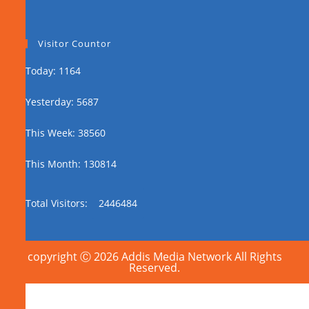
Visitor Countor
Today: 1164
Yesterday: 5687
This Week: 38560
This Month: 130814
Total Visitors:
2446484
copyright Ⓒ 2026 Addis Media Network All Rights
Reserved.