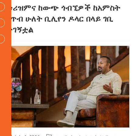
ቱሪዝምና ከውጭ ጎብኚዎች ከአምስት
ነጥብ ሁለት ቢሊየን ዶላር በላይ ገቢ
ተገኝቷል