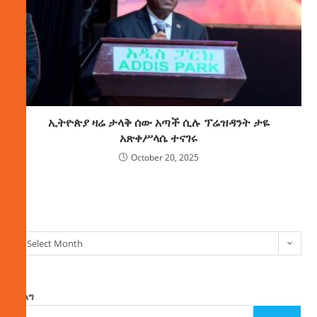
ኢትዮጵያ ዛሬ ታላቅ ሰው አጣች ሲሉ ፕሬዝዳንት ታዬ
አጽቀሥላሴ ተናገሩ
October 20, 2025
ክምችት
Select Month
ፈልግ