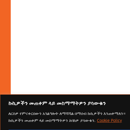
ኩኪዎችን መጠቀም ላይ መስማማትዎን ያሳውቁን
ለርስዎ የምናቀርበውን አገልግሎት ለማሻሻል በማሰብ ኩኪዎችን እንጠቀማለን።
ኩኪዎችን መጠቀም ላይ መስማማትዎን እባክዎ ያሳውቁን.
Cookie Policy