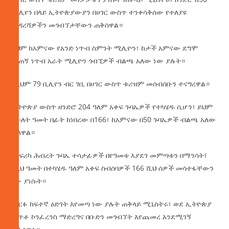
ሚሊየን በላይ ኢትዮጵያውያን በሀገር ውስጥ ተንቀሳቅሰው የተለያዩ
መዳረሻዎችን መጎብኘታቸውን ጠቅሰዋል።
ይህም ከአምናው የአንድ ነጥብ ስምንት ሚሊዮን፣ ከታች አምናው ደግሞ
የዘጠኝ ነጥብ አራት ሚሊዮን ጎብኚዎች ብልጫ አለው ነው ያሉት።
በዚህም 79 ቢሊየን ብር ገቢ በሀገር ውስጥ ቱሪዝም መሰብሰቡን ተናግረዋል።
ኢትዮጵያ ውስጥ ዘንድሮ 204 ዓለም አቀፍ ጉባኤዎች የተካሄዱ ሲሆን፣ ይህም
ከሁለት ዓመት በፊት ከነበረው በ166፣ ከአምናው በ50 ጉባኤዎች ብልጫ አለው
ብለዋል።
የአፍሪካ ሕብረት ጉባኤ ተሳታፊዎች በየዓመቱ እያደገ መምጣቱን በማንሳት፤
በዚህ ዓመት በተካሄዱ ዓለም አቀፍ ስብሰባዎች 166 ሺህ ሰዎች መሳተፋቸውን
ነው ያነሱት።
በዘርፉ ከፍተኛ ዕድገት እየመጣ ነው ያሉት ጠቅላይ ሚኒስትሩ፣ ወደ ኢትዮጵያ
መጥቶ ኮንፈረንስ ማድረግና በቡድን መጎብኘት እየጨመረ እንደሚገኝ