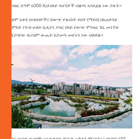
ሲነጻጸር ደግሞ ከ300 ሺህ በላይ ጎብኚዎች ብልጫ አሳይቷል ነው ያሉት።
ከዓለም አቀፍ ስብሰባዎችና ከውጭ የቱሪስት ፍሰት (ማይስ) በአጠቃላይ
ከአምስት ነጥብ ሁለት ቢሊየን ዶላር በላይ የውጭ ምንዛሬ ገቢ መገኘቱ
የሚያሳየው ቱሪዝም ውጤት እያመጣ መሆኑን ነው ብለዋል።
የሀገር ውስጥ ቱሪዝም መነቃቃቱን ያነሱት ጠቅላይ ሚኒስትሩ፤ ዘንድሮ ከ50