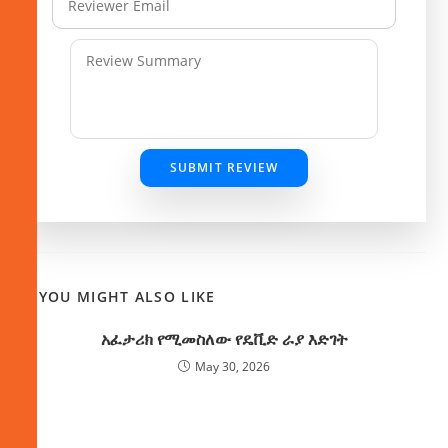
SUBMIT REVIEW
YOU MIGHT ALSO LIKE
አፈታሪክ የሚመስለው የዴቪድ ራያ እድገት
May 30, 2026