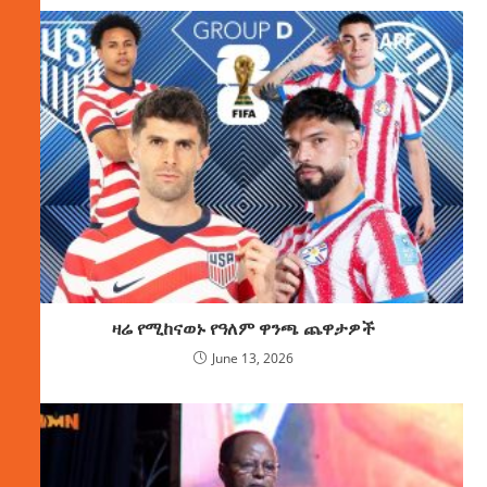
ዛሬ የሚከናወኑ የዓለም ዋንጫ ጨዋታዎች
June 13, 2026