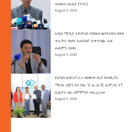
መስፍን አርአያ (ፕ/ር)
August 5, 2026
አዲስ ሚዲያ ኔትዎርክ የህዝብ ልሳንነቱን በላቀ
ጥራትና ይዘት አጠናክሮ ይቀጥላል- አቶ
ሠለሞን ዲባባ
August 5, 2026
የአዲስ አበባ ሥራና ክህሎት ቢሮ ከጣሊያኑ
ማርኬ ሪጅን እና ከኤ ፒ ኤ-ሲ ቪ ኤምጋር የ1
ቢሊየን ብር ስምምነት ተፈራረመ
August 5, 2026