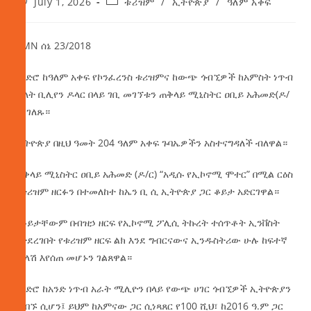
July 1, 2026
ቱሪዝም
/
ኢትዮጵያ
/
ዓለም አቀፍ
AMN ሰኔ 23/2018
ዘንድሮ ከዓለም አቀፍ የኮንፈረንስ ቱሪዝምና ከውጭ ጎብኚዎች ከአምስት ነጥብ
ሁለት ቢሊየን ዶላር በላይ ገቢ መገኘቱን ጠቅላይ ሚኒስትር ዐቢይ አሕመድ(ዶ/
ር) ገለጹ።
ኢትዮጵያ በዚህ ዓመት 204 ዓለም አቀፍ ጉባኤዎችን አስተናግዳለች ብለዋል።
ጠቅላይ ሚኒስትር ዐቢይ አሕመድ (ዶ/ር) “አዲሱ የኢኮኖሚ ሞተር” በሚል ርዕስ
የቱሪዝም ዘርፉን በተመለከተ ከኤን ቢ ሲ ኢትዮጵያ ጋር ቆይታ አድርገዋል።
በቆይታቸውም በብዝኃ ዘርፍ የኢኮኖሚ ፖሊሲ ትኩረት ተሰጥቶት ኢንቨስት
የተደረገበት የቱሪዝም ዘርፍ ልክ እንደ ግብርናውና ኢንዱስትሪው ሁሉ ከፍተኛ
ምላሽ እየሰጠ መሆኑን ገልጸዋል።
ዘንድሮ ከአንድ ነጥብ አራት ሚሊዮን በላይ የውጭ ሀገር ጎብኚዎች ኢትዮጵያን
የጎበኙ ሲሆን፤ ይህም ከአምናው ጋር ሲነጻጸር የ100 ሺህ፣ ከ2016 ዓ.ም ጋር