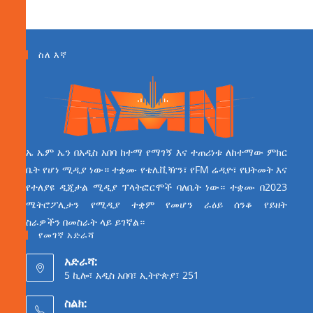
ስለ እኛ
ኤ ኤም ኤን በአዲስ አበባ ከተማ የማገኝ እና ተጠሪነቱ ለከተማው ምክር
ቤት የሆነ ሚዲያ ነው። ተቋሙ የቴሌቪዥን፣ የFM ሬዲዮ፣ የህትመት እና
የተለያዩ ዲጂታል ሚዲያ ፕላትፎርሞች ባለቤት ነው። ተቋሙ በ2023
ሜትሮፖሊታን የሚዲያ ተቋም የመሆን ራዕይ ሰንቆ የይዘት
ስራዎችን በመስራት ላይ ይገኛል።
የመገኛ አድራሻ
አድራሻ:
5 ኪሎ፣ አዲስ አበባ፣ ኢትዮጵያ፣ 251
ስልክ: