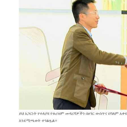
ይህ አጋርነት የተለያዩ የቱሪዝም መዳረሻዎችን በሀገር ውስጥና በዓለም አ
እንደሚጫወት ተገልጿል።