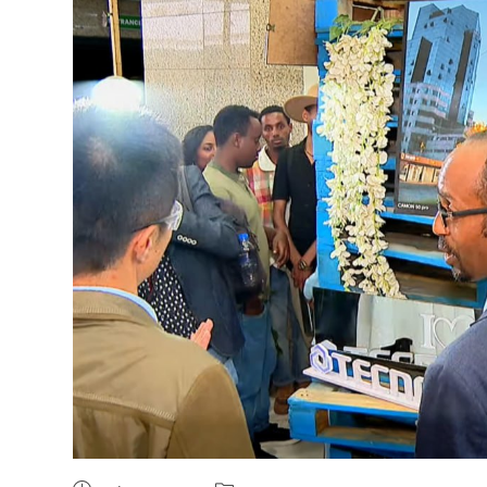
ብልፅግና ፓርቲ የምርጫ ውክልናውን ወደ
ተጨባጭ የልማት ስኬቶች ለመቀየር እየሰራ ነው
2ኛው የአዲስ ሚዲያ ኔትዎርክ አመራሮች እ
ሠራተኞች ስፖርት ፌስቲቫል በቴሌቪዥን ዘ
August 7, 2026
አሸናፊነት ተጠናቀቀ
August 1, 2026