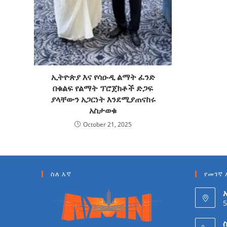
ኢትዮጵያ እና የሳዑዲ ልማት ፈንድ
በቁልፍ የልማት ፕሮጀክቶች ድጋፍ
ያላቸውን አጋርነት እንደሚያጠናከሩ
አስታወቁ
October 21, 2025
ስለ እኛ
የመገኛ 
5
ስ