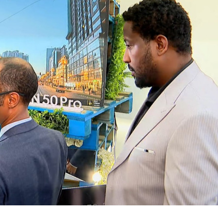
ኢትዮጵያ የቀጣናውን ኢኮኖሚያዊ ገጽታ በአዲስ
አዲስ ሚዲያ ኔትዎርክ በይዘት ስራዎቹ የሀ
መልኩ እየቀረጸች ነው-ፈርስት ፖስት
ተቃውሞ የበዛበት የፊፋ አዲሱ እቅድ
ትርክትን በማረም እና የወል ትርክትን በመ
ና
ሃላፊነቱን እየተወጣ ይገኛል
August 7, 2026
July 30, 2026
ርፍ
AmnAdmin
October 17, 2025