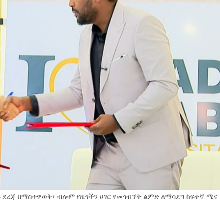
ቀፍ ደረጃ በማስተዋወቅ፣ ብሎም የዜጎችን ሀገር የመጎብኘት ልምድ ለማሳደግ ከፍተኛ ሚና