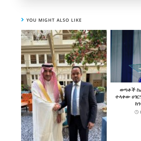
YOU MIGHT ALSO LIKE
ወጣቶች ስ
ተላቀው ሀገር
ከን