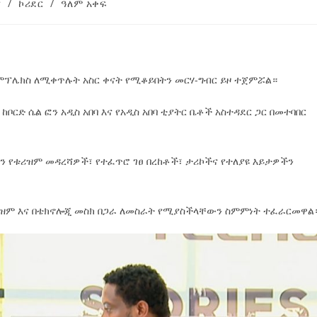
ያ
/
ኮሪደር
/
ዓለም አቀፍ
ኮምፕሌክስ ለሚቀጥሉት አስር ቀናት የሚቆይበትን መርሃ-ግብር ይዞ ተጀምሯል።
ቦርድ ሴል ፎን አዲስ አበባ እና የአዲስ አበባ ቲያትር ቤቶች አስተዳደር ጋር በመተባበር
ያን የቱሪዝም መዳረሻዎች፣ የተፈጥሮ ገፀ በረከቶች፣ ታሪኮችና የተለያዩ እይታዎችን
በቱሪዝም እና በቴክኖሎጂ መስክ በጋራ ለመስራት የሚያስችላቸውን ስምምነት ተፈራርመዋል