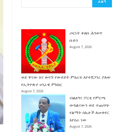
ፈልግ
ሰት
ገንባት
ዜና
ጦርነት ቀለቡ ሕገወጥ
ቡድን
August 7, 2026
ወደ ዋናው እና ወሳኙ የውይይት ምዕራፍ እየተሸጋገረ ያለው
የኢትዮጵያ ሀገራዊ ምክክር
August 7, 2026
ብልፅግና ፓርቲ የምርጫ
ውክልናውን ወደ ተጨባጭ
የልማት ስኬቶች ለመቀየር
እየሰራ ነው
August 7, 2026