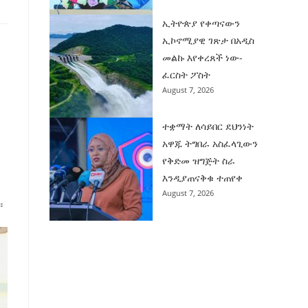
ኢትዮጵያ የቀጣናውን
ኢኮኖሚያዊ ገጽታ በአዲስ
መልኩ እየቀረጸች ነው-
ፈርስት ፖስት
August 7, 2026
ተቋማት ለሳይበር ደህንነት
አዋጁ ትግበራ አስፈላጊውን
የቅድመ ዝግጅት ስራ
እንዲያጠናቅቁ ተጠየቀ
August 7, 2026
።