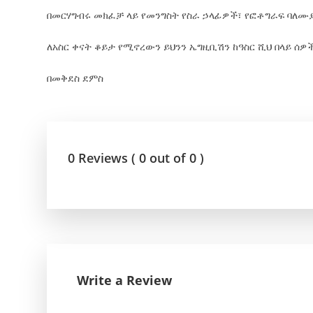
በመርሃግብሩ መክፈቻ ላይ የመንግስት የስራ ኃላፊዎች፣ የፎቶግራፍ ባለሙያ
ለአስር ቀናት ቆይታ የሚኖረውን ይህንን ኤግዚቢሽን ከዓስር ሺህ በላይ ሰ
በመቅደስ ደምስ
0 Reviews ( 0 out of 0 )
Write a Review