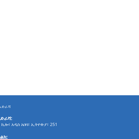
አድራሻ
አድራሻ:
 ኪሎ፣ አዲስ አበባ፣ ኢትዮጵያ፣ 251
ልክ: