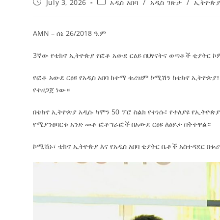
July 3, 2026
አዲስ አበባ
/
አዲስ ገጽታ
/
ኢትዮጵ
AMN – ሰኔ 26/2018 ዓ.ም
3ኛው የቴክኖ ኢትዮጵያ የፎቶ አውደ ርዕይ በህፃናትና ወጣቶች ቲያትር 
የፎቶ አውደ ርዕዩ የአዲስ አበባ ከተማ ቱሪዝም ኮሚሽን ከቴክኖ ኢትዮጵያ፣ ከ
የተዘጋጀ ነው።
በቴክኖ ኢትዮጵያ አዲሱ ካሞን 50 ፕሮ ስልክ የተነሱ፣ የተለያዩ የኢትዮጵ
የሚያንፀባርቁ አንድ መቶ ፎቶግራፎች በአውደ ርዕዩ ለዕይታ በቅተዋል።
ኮሚሽኑ፣ ቴክኖ ኢትዮጵያ እና የአዲስ አበባ ቲያትር ቤቶች አስተዳደር 