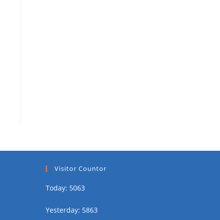
Visitor Countor
Today: 5063
Yesterday: 5863