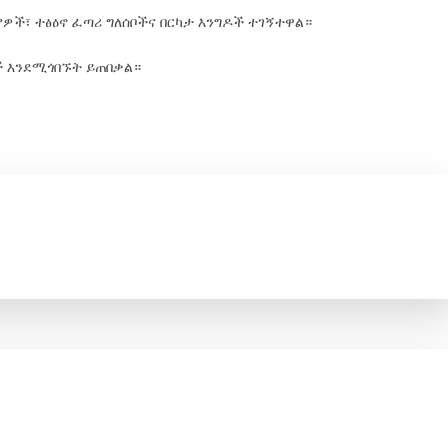
ዎች፣ ተፅዕኖ ፈጣሪ ግለሰቦችና በርካታ እንግዶች ተገኝተዋል።
ዎች እንደሚጎበኙት ይጠበቃል።