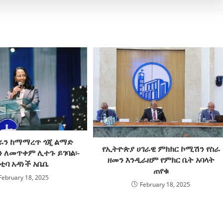
ራን ከማማረጥ ጎጂ ልማድ
የኢትዮጵያ ሀገራዊ ምክክር ኮሚሽን የስራ
ን ለመጥቀም ሊተጉ ይገባል፡-
ዘመን እንዲራዘም የምክር ቤት አባላት
ቲባ አዳነች አቤቤ
ጠየቁ
February 18, 2025
February 18, 2025