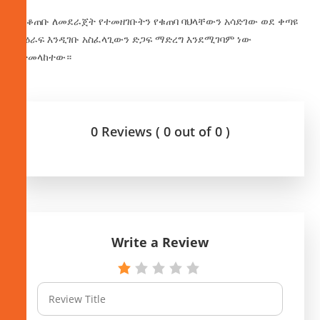
እየቆጠቡ ለመደራጀት የተመዘገቡትን የቁጠባ ባህላቸውን አሳድገው ወደ ቀጣዩ
ምዕራፍ እንዲገቡ አስፈላጊውን ድጋፍ ማድረግ እንደሚገባም ነው
የተመላከተው።
0 Reviews ( 0 out of 0 )
Write a Review