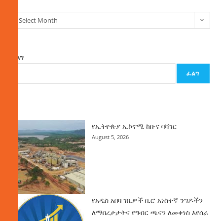
Select Month
ፈልግ
ፈልግ
ዜና
የኢትዮጵያ ኢኮኖሚ ከቡና ባሻገር
August 5, 2026
የአዲስ አበባ ገቢዎች ቢሮ አነስተኛ ንግዶችን
ለማበረታታትና የግብር ጫናን ለመቀነስ እየሰራ