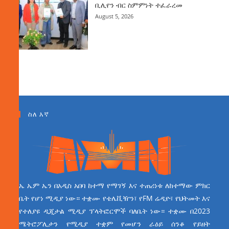
ቢሊየን ብር ስምምነት ተፈራረመ
August 5, 2026
ስለ እኛ
ኤ ኤም ኤን በአዲስ አበባ ከተማ የማገኝ እና ተጠሪነቱ ለከተማው ምክር
ቤት የሆነ ሚዲያ ነው። ተቋሙ የቴሌቪዥን፣ የFM ሬዲዮ፣ የህትመት እና
የተለያዩ ዲጂታል ሚዲያ ፕላትፎርሞች ባለቤት ነው። ተቋሙ በ2023
ሜትሮፖሊታን የሚዲያ ተቋም የመሆን ራዕይ ሰንቆ የይዘት