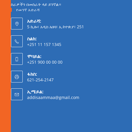
ስራዎችን በመስራት ላይ ይገኛል።
የመገኛ አድራሻ
አድራሻ:
5 ኪሎ፣ አዲስ አበባ፣ ኢትዮጵያ፣ 251
ስልክ:
+251 11 157 1345
ሞባይል:
+251 900 00 00 00
ፋክስ:
621-254-2147
ኢሜይል:
addisaammaa@gmail.com