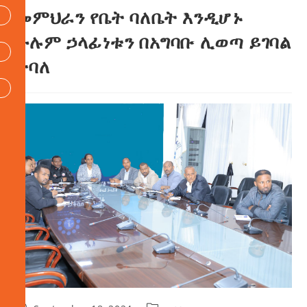
መምህራን የቤት ባለቤት እንዲሆኑ
ሁሉም ኃላፊነቱን በአግባቡ ሊወጣ ይገባል
ተባለ