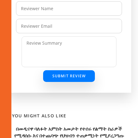
SUBMIT REVIEW
YOU MIGHT ALSO LIKE
በመዲናዋ ባለፉት አምስት አመታት የተሰሩ የልማት ስራዎች
የሚዳሰሱ እና በተጨባጭ የህዝብን ተጠቃሚነት የሚያረጋግጡ