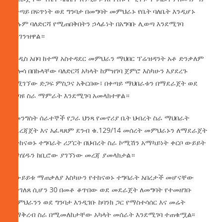
በቀጣይ በፍጥነት ወደ ግንባታ በመግባት መምህራኑ የቤት ባለቤት እንዲሆኑ
ሁሉም ባለድርሻ የሚጠበቅበትን ኃላፊነት በአግባቡ ሊወጣ እንደሚገባ
አስገንዝዋል።
የአዲስ አበባ ከተማ አስተዳደር መምህራን ማህበር ፕሬዝዳንት አቶ ድንቃለም
ቶሎሳ በበኩላቸው ባለድርሻ አካላት ከምዝገባ ጀምሮ እስካሁን እያደረጉ
ለሚገኘው ድጋፍ ምስጋና አቅርበው፣ በቀጣይ ማህበራቱን በማደራጀት ወደ
ቀጣዩ ስራ ማምራት እንደሚገባ አመላክተዋል።
የመንግስት ሰራተኞች የጋራ ህንጻ የመኖሪያ ቤት ህብረት ስራ ማህበራት
አደረጃጀት እና አፈጻጸም ደንብ ቁ.129/14 መሰረት መምህራኑን ለማደራጀት
የተከናወኑ ተግባራት ሪፖርት በህብረት ስራ ኮሚሽን አማካይነት ቀርቦ ውይይት
መካሄዱን ከቢሮው ያገኘነው መረጃ ያመላክታል።
በውይይቱ ማጠቃለያ እስካሁን የተከናወኑ ተግባራት አበረታች መሆናቸው
የተገለጸ ሲሆን 30 በመቶ ቆጥበው ወደ መደራጀት ለመግባት የተመዘገቡ
መምህራንን ወደ ግንባታ እንዲገቡ ከባንክ ጋር የማስተሳሰር እና መሬት
የማቅረብ ስራ በሚመለከታቸው አካላት መሰራት እንደሚገባ ተጠቁሟል፡፡