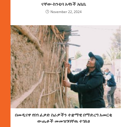
ናቸው-ከንቲባ አዳነች አቤቤ
November 22, 2024
በመዲናዋ የበጎ ፈቃድ ስራዎችን ተቋማዊ በማድረግ አመርቂ
ውጤቶች መመዝገባቸዉ ተገለፀ