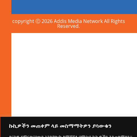
copyright Ⓒ 2026 Addis Media Network All Rights
Reserved.
ኩኪዎችን መጠቀም ላይ መስማማትዎን ያሳውቁን
ለርስዎ የምናቀርበውን አገልግሎት ለማሻሻል በማሰብ ኩኪዎችን እንጠቀማለን።