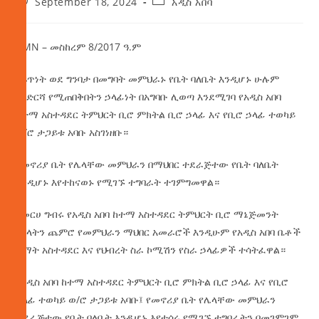
September 18, 2024
አዲስ አበባ
AMN – መስከረም 8/2017 ዓ.ም
በፍጥነት ወደ ግንባታ በመግባት መምህራኑ የቤት ባለቤት እንዲሆኑ ሁሉም
ባለድርሻ የሚጠበቅበትን ኃላፊነት በአግባቡ ሊወጣ እንደሚገባ የአዲስ አበባ
ከተማ አስተዳደር ትምህርት ቢሮ ምክትል ቢሮ ኃላፊ እና የቢሮ ኃላፊ ተወካይ
ወ/ሮ ታጋይቱ አባቡ አስገነዘቡ።
የመኖሪያ
ቤት የሌላቸው መምህራን በማህበር ተደራጅተው የቤት ባለቤት
እንዲሆኑ እየተከናወኑ የሚገኙ ተግባራት ተገምግመዋል።
በመርሀ ግብሩ የአዲስ አበባ ከተማ አስተዳደር ትምህርት ቢሮ ማኔጅመንት
አባላትን ጨምሮ የመምህራን ማህበር አመራሮች እንዲሁም የአዲስ አበባ ቤቶች
ልማት አስተዳደር እና የህብረት ስራ ኮሚሽን የስራ ኃላፊዎች ተሳትፈዋል።
የአዲስ አበባ ከተማ አስተዳደር ትምህርት ቢሮ ምክትል ቢሮ ኃላፊ እና የቢሮ
ኃላፊ ተወካይ ወ/ሮ ታጋይቱ አባቡ፤ የመኖሪያ ቤት የሌላቸው መምህራን
ተደራጅተው የቤት ባለቤት እንዲሆኑ እየተሰሩ የሚገኙ ተግባራትን በመገምገም