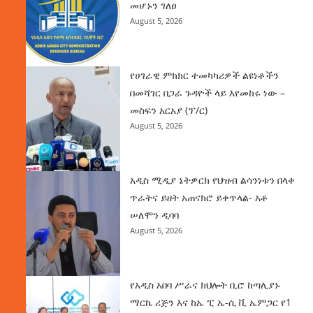
መሆኑን ገለፀ
August 5, 2026
የሀገራዊ ምክክር ተመካካሪዎች ልዩነቶችን
በመሻገር በጋራ ጉዳዮች ላይ እየመከሩ ነው –
መስፍን አርአያ (ፕ/ር)
August 5, 2026
አዲስ ሚዲያ ኔትዎርክ የህዝብ ልሳንነቱን በላቀ
ጥራትና ይዘት አጠናክሮ ይቀጥላል- አቶ
ሠለሞን ዲባባ
August 5, 2026
የአዲስ አበባ ሥራና ክህሎት ቢሮ ከጣሊያኑ
ማርኬ ሪጅን እና ከኤ ፒ ኤ-ሲ ቪ ኤምጋር የ1