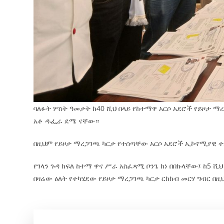
ባለፉት ሦስት ዓመታት ከ40 ሺህ በላይ የከተማዋ አርሶ አደሮች የይዞታ 
አቶ ዱፌራ ደሜ ናቸው።
በዚህም የይዞታ ማረጋገጫ ካርታ የተሰጣቸው አርሶ አደሮች ኢኮኖሚያዊ
የገላን ጉዳ ክፍለ ከተማ ዋና ሥራ አስፈጻሚ ቦንጌ ከነ በበኩላቸው፤ ከ5 
በዛሬው ዕለት የተካሄደው የይዞታ ማረጋገጫ ካርታ ርክክብ መርሃ ግብር በዚ