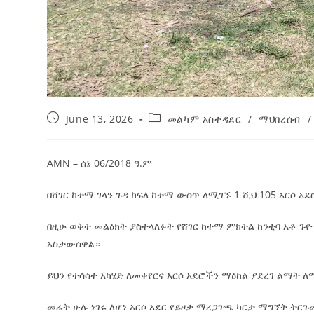
June 13, 2026
መልካም አስተዳደር
/
ማህበረሰብ
/
AMN – ሰኔ 06/2018 ዓ.ም
በሸገር ከተማ ገላን ጉዳ ክፍለ ከተማ ውስጥ ለሚገኙ 1 ሺህ 105 አርሶ አ
በዚሁ ወቅት መልዕክት ያስተላለፉት የሸገር ከተማ ምክትል ከንቲባ አቶ ጉ
አስታውሰዋል።
ይህን የተሳሳተ አካሄድ ለመቀየርና አርሶ አደሮችን ማዕከል ያደረገ ልማት 
መሬት ሁሉ ነገሩ ለሆነ አርሶ አደር የይዞታ ማረጋገጫ ካርታ ማግኘት ትር