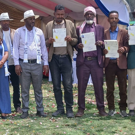
አዲስ ሚዲያ ኔትዎርክ በይዘት ስራዎቹ የሀ
ተቃውሞ የበዛበት የፊፋ አዲሱ እቅድ
ትርክትን በማረም እና የወል ትርክትን በመ
ና
የቤኒን የዲጂታል ትራንስፎርሜሽን እና ኢኖቬሽን
ሃላፊነቱን እየተወጣ ይገኛል
July 30, 2026
ርፍ
ሚኒስትር ማሁና አክፕሎጋን የኢፌዴሪ መሶብ
አገልግሎትን ጎበኙ
AmnAdmin
October 17, 2025
August 5, 2026