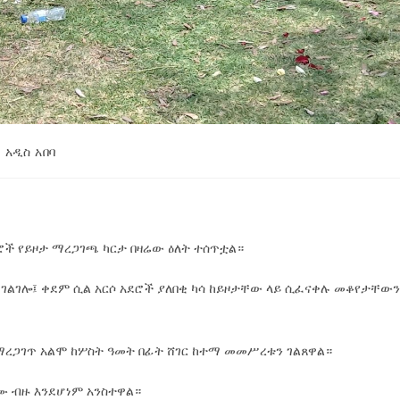
አዲስ አበባ
ደሮች የይዞታ ማረጋገጫ ካርታ በዛሬው ዕለት ተሰጥቷል።
ዮ ገልገሎ፤ ቀደም ሲል አርሶ አደሮች ያለበቂ ካሳ ከይዞታቸው ላይ ሲፈናቀሉ መቆየታቸው
ለማረጋገጥ አልሞ ከሦስት ዓመት በፊት ሸገር ከተማ መመሥረቱን ገልጸዋል።
ጉሙ ብዙ እንደሆነም አንስተዋል።