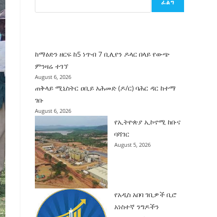
ፈልግ
ሰት
ገንባት
ዜና
ከማዕድን ዘርፍ ከ5 ነጥብ 7 ቢሊየን ዶላር በላይ የውጭ
ምንዛሬ ተገኘ
August 6, 2026
ጠቅላይ ሚኒስትር ዐቢይ አሕመድ (ዶ/ር) ባሕር ዳር ከተማ
ገቡ
August 6, 2026
የኢትዮጵያ ኢኮኖሚ ከቡና
ባሻገር
August 5, 2026
የአዲስ አበባ ገቢዎች ቢሮ
አነስተኛ ንግዶችን