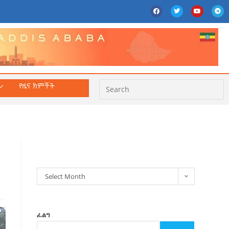
የዜና ክምችት
ክምችት
Select Month
ፈልግ