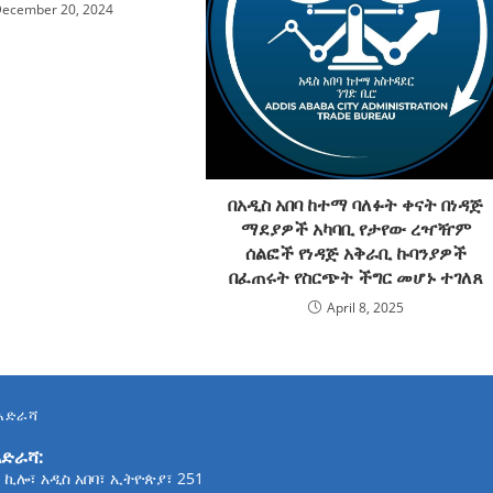
ecember 20, 2024
በአዲስ አበባ ከተማ ባለፉት ቀናት በነዳጅ
ማደያዎች አካባቢ የታየው ረዣዥም
ሰልፎች የነዳጅ አቅራቢ ኩባንያዎች
በፈጠሩት የስርጭት ችግር መሆኑ ተገለጸ
April 8, 2025
አድራሻ
አድራሻ:
 ኪሎ፣ አዲስ አበባ፣ ኢትዮጵያ፣ 251