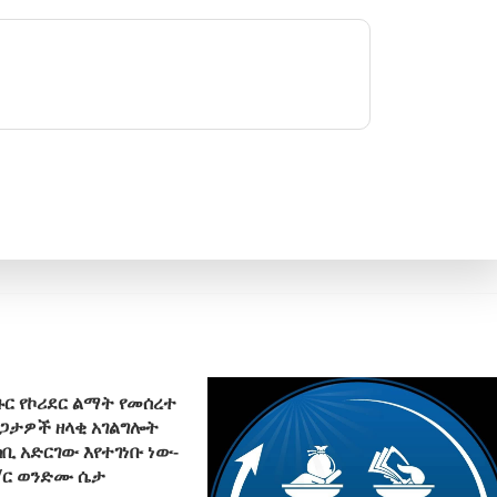
ር የኮሪደር ልማት የመሰረተ
ጋታዎች ዘላቂ አገልግሎት
ቢ አድርገው እየተገነቡ ነው-
/ር ወንድሙ ሴታ