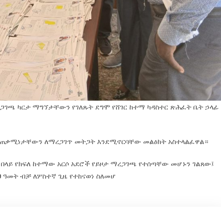
ማረጋገጫ ካርታ ማግኘታቸውን የገለጹት ደግሞ የሸገር ከተማ ካዳስተር ጽሕፈት ቤት ኃላፊ
 ተጠቃሚነታቸውን ለማረጋገጥ መትጋት እንደሚኖርባቸው መልዕክት አስተላልፈዋል።
ሺህ በላይ የክፍለ ከተማው አርሶ አደሮች የይዞታ ማረጋገጫ የተሰጣቸው መሆኑን ገልጸው፤
ህ ዓመት ብቻ ለሦስተኛ ጊዜ የተከናወነ ስለመሆ