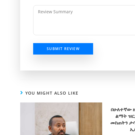
SUBMIT REVIEW
YOU MIGHT ALSO LIKE
በሁለተኛው ዙ
ልማት ዝር
መስጠትን ታሳ
ኢ