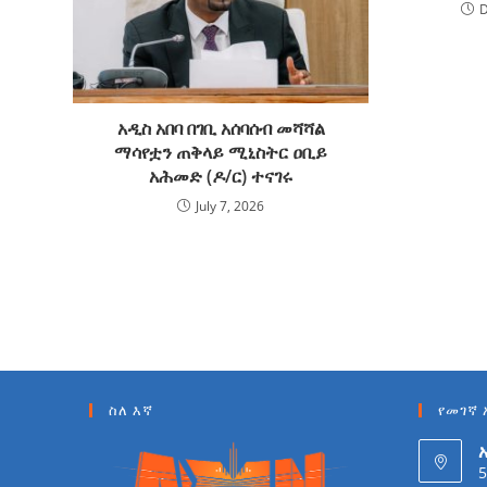
D
አዲስ አበባ በገቢ አሰባሰብ መሻሻል
ማሳየቷን ጠቅላይ ሚኒስትር ዐቢይ
አሕመድ (ዶ/ር) ተናገሩ
July 7, 2026
ስለ እኛ
የመገኛ 
5