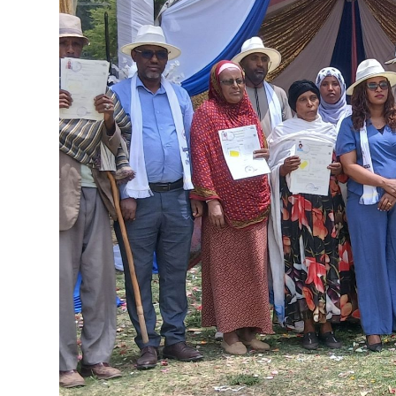
የኢትዮጵያ ኢኮኖሚ ከቡና ባሻገር
August 5, 2026
2ኛው የአዲስ ሚዲያ ኔትዎርክ አመራሮች እ
ሠራተኞች ስፖርት ፌስቲቫል በቴሌቪዥን ዘ
አሸናፊነት ተጠናቀቀ
August 1, 2026