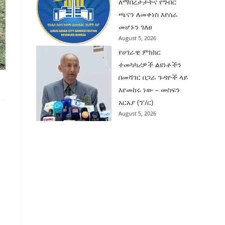
ለማበረታታትና የግብር
ጫናን ለመቀነስ እየሰራ
መሆኑን ገለፀ
August 5, 2026
የሀገራዊ ምክክር
ተመካካሪዎች ልዩነቶችን
በመሻገር በጋራ ጉዳዮች ላይ
እየመከሩ ነው – መስፍን
አርአያ (ፕ/ር)
August 5, 2026
ን