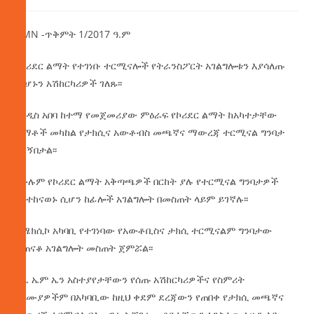
AMN -ጥቅምት 1/2017 ዓ.ም
በኮሪደር ልማት የተገነቡ ተርሚናሎች የትራንስፖርት አገልግሎቱን እያሳለጡ
መሆኑን አሽከርካሪዎች ገለጹ፡፡
የአዲስ
አበባ ከተማ የመጀመሪያው ምዕራፍ የኮሪደር ልማት ከአካተታቸው
ልማቶች መካከል የታክሲና አውቶብስ መጫኛና ማውረጃ ተርሚናል ግንባታ
ይገኝበታል፡፡
በሁሉም የኮሪደር ልማት አቅጣጫዎች በርከት ያሉ የተርሚናል ግንባታዎች
እየተከናወኑ ሲሆን ከፊሎች አገልግሎት በመስጠት ላይም ይገኛሉ፡፡
በሜክሲኮ አካባቢ የተገነባው የአውቶቢስና ታክሲ ተርሚናልም ግንባታው
ተጠናቆ አገልግሎት መስጠት ጀምሯል፡፡
ለኤ ኤም ኤን አስተያየታቸውን የሰጡ አሽከርካሪዎችና የስምሪት
ባለሙያዎችም በአካባቢው ከዚህ ቀደም ደረጃውን የጠበቀ የታክሲ መጫኛና