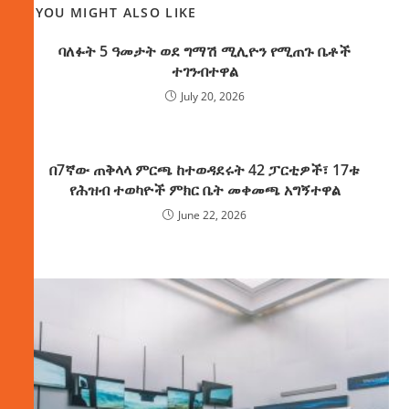
YOU MIGHT ALSO LIKE
ባለፉት 5 ዓመታት ወደ ግማሽ ሚሊዮን የሚጠጉ ቤቶች
ተገንብተዋል
July 20, 2026
በ7ኛው ጠቅላላ ምርጫ ከተወዳደሩት 42 ፓርቲዎች፣ 17ቱ
የሕዝብ ተወካዮች ምክር ቤት መቀመጫ አግኝተዋል
June 22, 2026