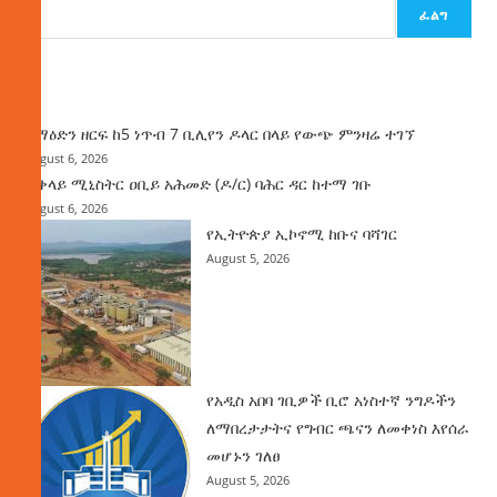
ፈልግ
ዜና
ከማዕድን ዘርፍ ከ5 ነጥብ 7 ቢሊየን ዶላር በላይ የውጭ ምንዛሬ ተገኘ
August 6, 2026
ጠቅላይ ሚኒስትር ዐቢይ አሕመድ (ዶ/ር) ባሕር ዳር ከተማ ገቡ
August 6, 2026
የኢትዮጵያ ኢኮኖሚ ከቡና ባሻገር
August 5, 2026
የአዲስ አበባ ገቢዎች ቢሮ አነስተኛ ንግዶችን
ለማበረታታትና የግብር ጫናን ለመቀነስ እየሰራ
መሆኑን ገለፀ
August 5, 2026