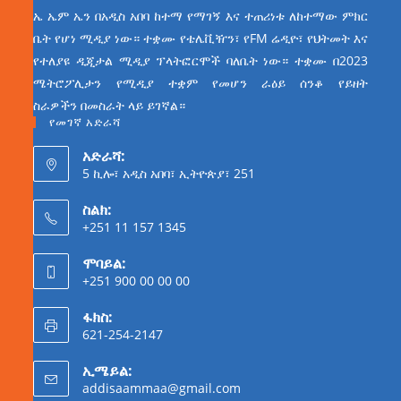
ኤ ኤም ኤን በአዲስ አበባ ከተማ የማገኝ እና ተጠሪነቱ ለከተማው ምክር
ቤት የሆነ ሚዲያ ነው። ተቋሙ የቴሌቪዥን፣ የFM ሬዲዮ፣ የህትመት እና
የተለያዩ ዲጂታል ሚዲያ ፕላትፎርሞች ባለቤት ነው። ተቋሙ በ2023
ሜትሮፖሊታን የሚዲያ ተቋም የመሆን ራዕይ ሰንቆ የይዘት
ስራዎችን በመስራት ላይ ይገኛል።
የመገኛ አድራሻ
አድራሻ:
5 ኪሎ፣ አዲስ አበባ፣ ኢትዮጵያ፣ 251
ስልክ:
+251 11 157 1345
ሞባይል:
+251 900 00 00 00
ፋክስ:
621-254-2147
ኢሜይል:
addisaammaa@gmail.com