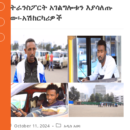
የትራንስፖርት አገልግሎቱን እያሳለጡ
ነው፡-አሽከርካሪዎች
October 11, 2024
አዲስ አበባ