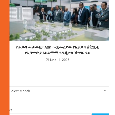
ከፋይዳ መታወቂያ እስከ መጀመሪያው የኤአይ ዩኒቨርሲቲ
የኢትዮጵያ አስደማሚ የዲጂታል ሽግግር ጉዞ
June 11, 2026
ክምችት
Select Month
ፈልግ