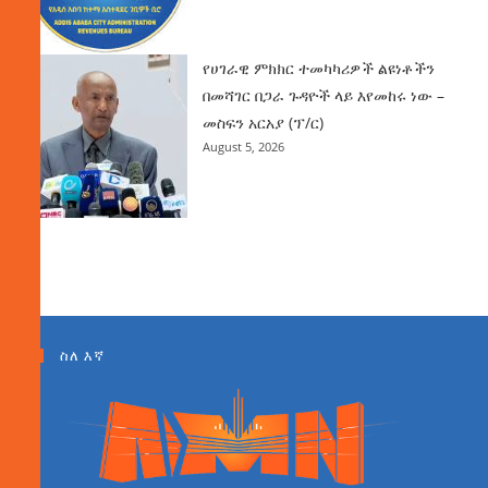
የሀገራዊ ምክክር ተመካካሪዎች ልዩነቶችን
በመሻገር በጋራ ጉዳዮች ላይ እየመከሩ ነው –
መስፍን አርአያ (ፕ/ር)
August 5, 2026
ስለ እኛ