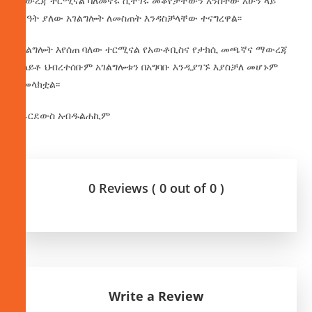
ማውረጃ ተርሚናል ባለመኖሩ ሲቸገሩ መቆየታቸውን አንስተው አሁን ላይ
ስርዓት ያለው አገልግሎት ለመስጠት እንዳስቻላቸው ተናግረዋል፡፡
አገልግሎት እየሰጠ ባለው ተርሚናል የአውቶቢስና የታክሲ መጫኛና ማውረጃ
ተለይቶ ህብረተሰቡም አገልግሎቱን በአግባቡ እንዲያገኙ እያስቻለ መሆኑም
ተመላክቷል፡፡
በፊርደውስ አብዱልሐኪም
0 Reviews ( 0 out of 0 )
Write a Review