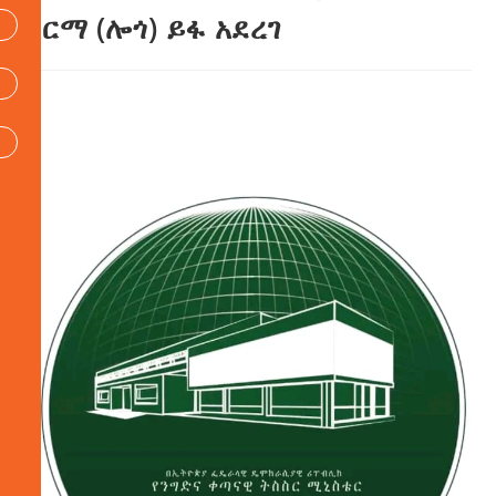
አርማ (ሎጎ) ይፋ አደረገ