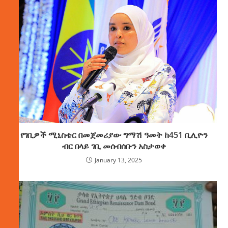
የገቢዎች ሚኒስቴር በመጀመሪያው ግማሽ ዓመት ከ451 ቢሊዮን
ብር በላይ ገቢ መሰብሰቡን አስታወቀ
January 13, 2025