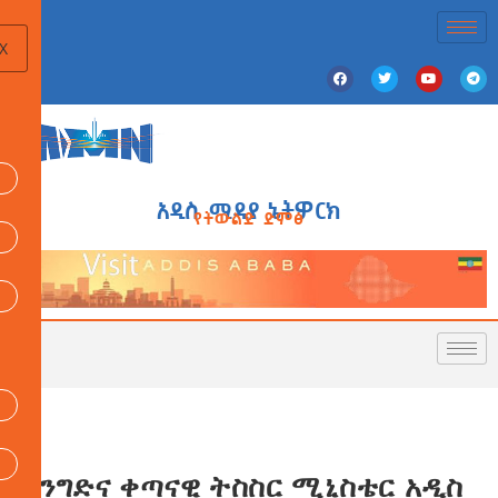
X
አዲስ ሚዲያ ኔትዎርክ
የትውልድ ድምፅ
የንግድና ቀጣናዊ ትስስር ሚኒስቴር አዲስ