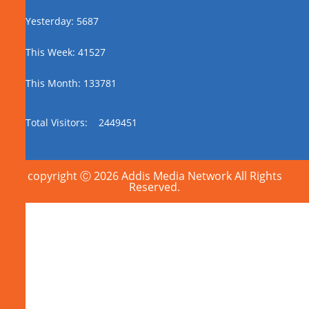
Yesterday: 5687
This Week: 41527
This Month: 133781
Total Visitors:
2449451
copyright Ⓒ 2026 Addis Media Network All Rights
Reserved.