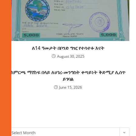
ለ14 ዓመታት በቦንድ ግዢ የተሳተፉ እናት
August 30, 2025
ከምርጫ ማሸነፍ በላይ ለሀገረ-መንግስት ቀጣይነት ቅድሚያ ሊሰጥ
ይገባል
June 15, 2026
ክምችት
Select Month