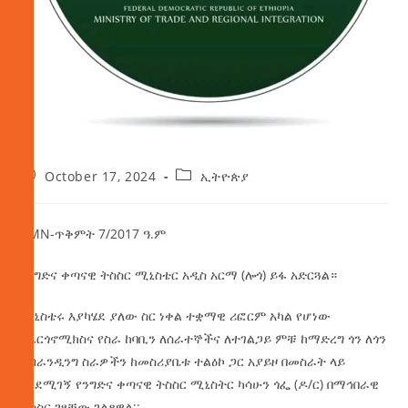
October 17, 2024
ኢትዮጵያ
AMN-ጥቅምት 7/2017 ዓ.ም
የንግድና ቀጣናዊ ትስስር ሚኒስቴር አዲስ አርማ (ሎጎ) ይፋ አድርጓል።
ሚኒስቴሩ እያካሄደ ያለው ስር ነቀል ተቋማዊ ሪፎርም አካል የሆነው
የኤርጎኖሚክስና የስራ ከባቢን ለሰራተኞችና ለተገልጋይ ምቹ ከማድረግ ጎን ለጎን
የብራንዲንግ ስራዎችን ከመስሪያቤቱ ተልዕኮ ጋር አያይዞ በመስራት ላይ
እንደሚገኝ የንግድና ቀጣናዊ ትስስር ሚኒስትር ካሳሁን ጎፌ (ዶ/ር) በማኅበራዊ
ትስስር ገፃቸው ገልጸዋል::