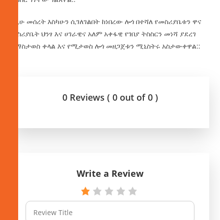
በዚሁ መሰረት እስካሁን ሲገለገልበት ከነበረው ሎጎ በተሻለ የመስሪያቤቱን ዋና
መስሪያቤት ህንፃ እና ሀገራዊና አለም አቀፋዊ የገበያ ትስስርን መነሻ ያደረገ
ለማስታወስ ቀላል እና የሚታወስ ሎጎ መዘጋጀቱን ሚኒስትሩ አስታውቀዋል::
0 Reviews ( 0 out of 0 )
Write a Review