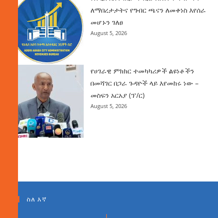
ለማበረታታትና የግብር ጫናን ለመቀነስ እየሰራ
መሆኑን ገለፀ
August 5, 2026
የሀገራዊ ምክክር ተመካካሪዎች ልዩነቶችን
በመሻገር በጋራ ጉዳዮች ላይ እየመከሩ ነው –
መስፍን አርአያ (ፕ/ር)
August 5, 2026
ስለ እኛ