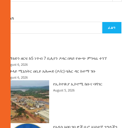
ፈልግ
ፈልግ
ዜና
ከማዕድን ዘርፍ ከ5 ነጥብ 7 ቢሊየን ዶላር በላይ የውጭ ምንዛሬ ተገኘ
August 6, 2026
ጠቅላይ ሚኒስትር ዐቢይ አሕመድ (ዶ/ር) ባሕር ዳር ከተማ ገቡ
August 6, 2026
የኢትዮጵያ ኢኮኖሚ ከቡና ባሻገር
August 5, 2026
የአዲስ አበባ ገቢዎች ቢሮ አነስተኛ ንግዶችን