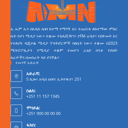
ኤ ኤም ኤን በአዲስ አበባ ከተማ የማገኝ እና ተጠሪነቱ ለከተማው ምክር
ቤት የሆነ ሚዲያ ነው። ተቋሙ የቴሌቪዥን፣ የFM ሬዲዮ፣ የህትመት እና
የተለያዩ ዲጂታል ሚዲያ ፕላትፎርሞች ባለቤት ነው። ተቋሙ በ2023
ሜትሮፖሊታን የሚዲያ ተቋም የመሆን ራዕይ ሰንቆ የይዘት
ስራዎችን በመስራት ላይ ይገኛል።
የመገኛ አድራሻ
አድራሻ:
5 ኪሎ፣ አዲስ አበባ፣ ኢትዮጵያ፣ 251
ስልክ:
+251 11 157 1345
ሞባይል:
+251 900 00 00 00
ፋክስ: