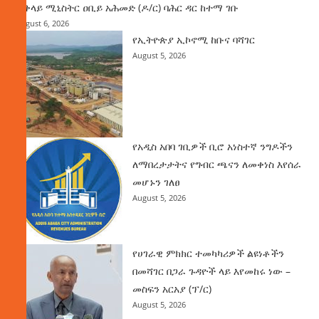
ጠቅላይ ሚኒስትር ዐቢይ አሕመድ (ዶ/ር) ባሕር ዳር ከተማ ገቡ
August 6, 2026
የኢትዮጵያ ኢኮኖሚ ከቡና ባሻገር
August 5, 2026
የአዲስ አበባ ገቢዎች ቢሮ አነስተኛ ንግዶችን
ለማበረታታትና የግብር ጫናን ለመቀነስ እየሰራ
መሆኑን ገለፀ
August 5, 2026
የሀገራዊ ምክክር ተመካካሪዎች ልዩነቶችን
በመሻገር በጋራ ጉዳዮች ላይ እየመከሩ ነው –
መስፍን አርአያ (ፕ/ር)
August 5, 2026