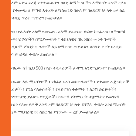
በአለም አቀፍ ደረጃ የተቀመጡትን ዘላቂ ልማት ግቦችን ለማሳካት ደግሞ ረሃብ
እና የተመጣጠነ ምግብ እጥረት ለማስወገድ በሁሉም ባለድርሻ አካላት መካከል
የተቀናጀ ጥረት ማድረግ ይጠይቃል።
የረሃብ የሌለበት አለም የመፍጠር አላማ ያደረገው ይሄው ኮንፈረንስ ለችግሮቹ
የመፍትሄ ሃሳቦችን በሚያመላክት ፣ ቴክኒካዊና በኢንቨስትመንት ጉዳዮች
እንዲሁም ፖለቲካዊ ጉዳዮች ላይ በማተኮር ውይይቱን ለሶስት ቀናት በአዲስ
አበባ ያካሂዳል ተብሎ ይጠበቃል።
በጉባኤው ከ1 ሺህ 500 በላይ ተሳታፊዎች ታዳሚ እንደሚሆኑም ይጠበቃል ፡፡
በጉባኤው ላይ ሚኒስትሮች ፣ የክልል ርዕሰ መስተዳድሮች ፣ የተመድ ኤጀንሲዎች
ሀላፊዎች ፣ የግል ባለሀብቶች ፣ የፋይናንስ ተቋማት ፣ ለጋሽ ድርጅቶች፣
መንግሥታዊ ያልሆኑ ድርጅቶች፣ ከፍተኛ የትምህርት ተቋማትና የመገናኛ
ብዙሀን ባለሙያዎች እንዲሁም ባለድርሻ አካላት ይገኛሉ ተብሎ እንደሚጠበቅ
ከዩኒዶ ማህበራዊ የትስስር ገፅ ያገኘነው መረጃ ያመለክታል።