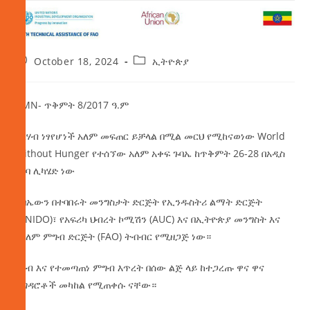
October 18, 2024
ኢትዮጵያ
AMN- ጥቅምት 8/2017 ዓ.ም
ከረሃብ ነፃየሆነች አለም መፍጠር ይቻላል በሚል መርህ የሚከናወነው World
Without Hunger የተሰኘው አለም አቀፍ ጉባኤ ከጥቅምት 26-28 በአዲስ
አበባ ሊካሄድ ነው
ጉባኤውን በተባበሩት መንግስታት ድርጅት የኢንዱስትሪ ልማት ድርጅት
(UNIDO)፣ የአፍሪካ ህብረት ኮሚሽን (AUC) እና በኢትዮጵያ መንግስት እና
በአለም ምግብ ድርጅት (FAO) ትብብር የሚዘጋጅ ነው።
ረሃብ እና የተመጣጠነ ምግብ እጥረት በሰው ልጅ ላይ ከተጋረጡ ዋና ዋና
ተግዳሮቶች መካከል የሚጠቀሱ ናቸው።