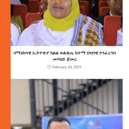
በማዕከላዊ ኢትዮጵያ ክልል ወልቂጤ ከተማ ህዝባዊ ኮንፈረንስ
መካሄድ ጀመረ
February 24, 2025