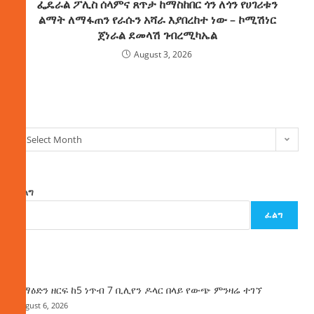
ፌዴራል ፖሊስ ሰላምና ጸጥታ ከማስከበር ጎን ለጎን የሀገሪቱን
ልማት ለማፋጠን የራሱን አሻራ እያበረከተ ነው – ኮሚሽነር
ጀነራል ደመላሽ ገብረሚካኤል
August 3, 2026
ክምችት
Select Month
ፈልግ
ፈልግ
ዜና
ከማዕድን ዘርፍ ከ5 ነጥብ 7 ቢሊየን ዶላር በላይ የውጭ ምንዛሬ ተገኘ
August 6, 2026