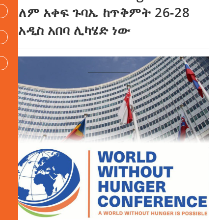
አለም አቀፍ ጉባኤ ከጥቅምት 26-28
በአዲስ አበባ ሊካሄድ ነው