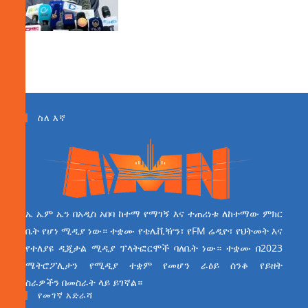
ስለ እኛ
ኤ ኤም ኤን በአዲስ አበባ ከተማ የማገኝ እና ተጠሪነቱ ለከተማው ምክር
ቤት የሆነ ሚዲያ ነው። ተቋሙ የቴሌቪዥን፣ የFM ሬዲዮ፣ የህትመት እና
የተለያዩ ዲጂታል ሚዲያ ፕላትፎርሞች ባለቤት ነው። ተቋሙ በ2023
ሜትሮፖሊታን የሚዲያ ተቋም የመሆን ራዕይ ሰንቆ የይዘት
ስራዎችን በመስራት ላይ ይገኛል።
የመገኛ አድራሻ