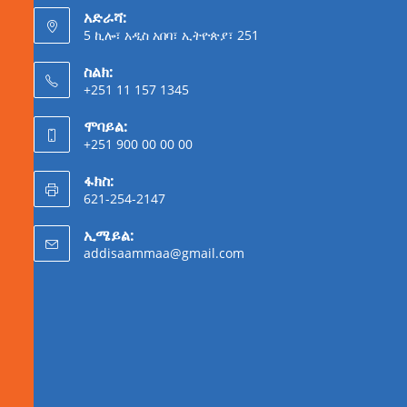
አድራሻ:
5 ኪሎ፣ አዲስ አበባ፣ ኢትዮጵያ፣ 251
ስልክ:
+251 11 157 1345
ሞባይል:
+251 900 00 00 00
ፋክስ:
621-254-2147
ኢሜይል:
addisaammaa@gmail.com