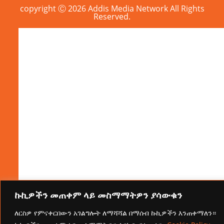
copyright Ⓒ 2026 Addis Media Network All Rights
Reserved.
ኩኪዎችን መጠቀም ላይ መስማማትዎን ያሳውቁን
ለርስዎ የምናቀርበውን አገልግሎት ለማሻሻል በማሰብ ኩኪዎችን እንጠቀማለን።