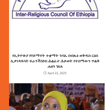
የኢትዮጵያ የሃይማኖት ተቋማት ጉባኤ በብጹዕ ወቅዱስ ርዕሰ
ሊቃነጳጳሳት ፍራንችስኮስ ሕልፈተ ሕይወት የተሰማውን ጥልቅ
ሐዘን ገለጸ
April 22, 2025