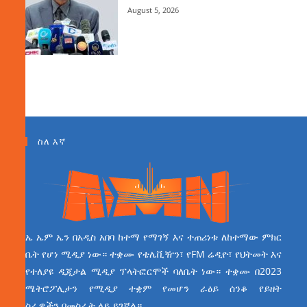
August 5, 2026
ስለ እኛ
ኤ ኤም ኤን በአዲስ አበባ ከተማ የማገኝ እና ተጠሪነቱ ለከተማው ምክር
ቤት የሆነ ሚዲያ ነው። ተቋሙ የቴሌቪዥን፣ የFM ሬዲዮ፣ የህትመት እና
የተለያዩ ዲጂታል ሚዲያ ፕላትፎርሞች ባለቤት ነው። ተቋሙ በ2023
ሜትሮፖሊታን የሚዲያ ተቋም የመሆን ራዕይ ሰንቆ የይዘት
ስራዎችን በመስራት ላይ ይገኛል።