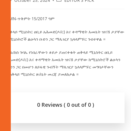
October 25, 2024
EDITOR'S PICK
AMN-ጥቅምት 15/2017 ዓም
ጠቅላይ ሚኒስትር ዐቢይ አሕመድ(ዶ/ር) እና ቀዳማዊት እመቤት ዝናሽ ታያቸው
ከሚኒስትሮች ልዑካን ቡድን ጋር ማሌዢያ ኳላላምፑር ገብተዋል ።
በብሪክስ ጉባኤ የነበራቸውን ቆይታ ያጠናቀቁት ጠቅላይ ሚኒስትር ዐቢይ
አሕመድ(ዶ/ር) እና ቀዳማዊት እመቤት ዝናሽ ታያቸው ከሚኒስትሮች ልዑካን
ቡድን ጋር በመሆን ለይፋዊ ጉብኝት ማሌዢያ ኳላላምፑር መግባታቸውን
የጠቅላይ ሚኒስትር ጽ/ቤት መረጃ ያመለክታል ።
0 Reviews ( 0 out of 0 )