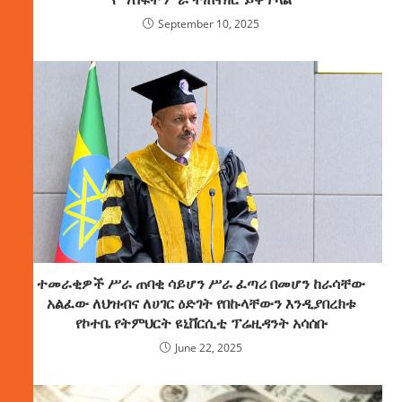
September 10, 2025
ተመራቂዎች ሥራ ጠባቂ ሳይሆን ሥራ ፈጣሪ በመሆን ከራሳቸው
አልፈው ለህዝብና ለሀገር ዕድገት የበኩላቸውን እንዲያበረክቱ
የኮተቤ የትምህርት ዩኒቨርሲቲ ፕሬዚዳንት አሳሰቡ
June 22, 2025