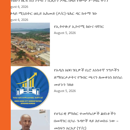
ከማዕድን ዘርፍ ከ5 ነጥብ 7 ቢሊየን ዶላር በላይ የውጭ ምንዛሬ ተገኘ
August 6, 2026
ጠቅላይ ሚኒስትር ዐቢይ አሕመድ (ዶ/ር) ባሕር ዳር ከተማ ገቡ
August 6, 2026
የኢትዮጵያ ኢኮኖሚ ከቡና ባሻገር
August 5, 2026
የአዲስ አበባ ገቢዎች ቢሮ አነስተኛ ንግዶችን
ለማበረታታትና የግብር ጫናን ለመቀነስ እየሰራ
መሆኑን ገለፀ
August 5, 2026
የሀገራዊ ምክክር ተመካካሪዎች ልዩነቶችን
በመሻገር በጋራ ጉዳዮች ላይ እየመከሩ ነው –
መስፍን አርአያ (ፕ/ር)