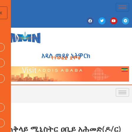
X
አዲስ ሚዲያ ኔትዎርክ
የትውልድ ድምፅ
ጠቅላይ ሚኒስትር ዐቢይ አሕመድ(ዶ/ር)