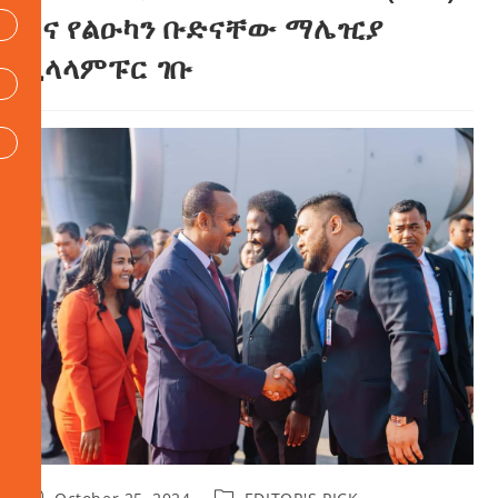
እና የልዑካን ቡድናቸው ማሌዢያ
ኳላላምፑር ገቡ