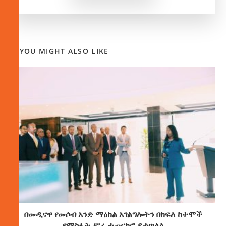
YOU MIGHT ALSO LIKE
በመዲናዋ የመሶብ አንድ ማዕከል አገልግሎትን በክፍለ ከተሞች
የማስፋት ሥራ ተጠናክሮ ይቀጥላል