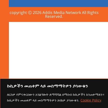
copyright Ⓒ 2026 Addis Media Network All Rights
Reserved.
ኩኪዎችን መጠቀም ላይ መስማማትዎን ያሳውቁን
ለርስዎ የምናቀርበውን አገልግሎት ለማሻሻል በማሰብ ኩኪዎችን እንጠቀማለን።
ኩኪዎችን መጠቀም ላይ መስማማትዎን እባክዎ ያሳውቁን.
Cookie Policy