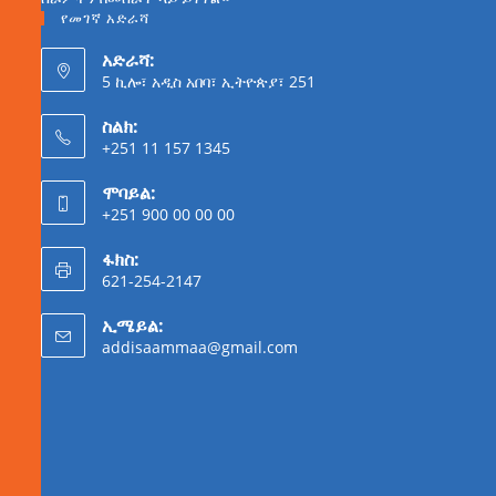
የመገኛ አድራሻ
አድራሻ:
5 ኪሎ፣ አዲስ አበባ፣ ኢትዮጵያ፣ 251
ስልክ:
+251 11 157 1345
ሞባይል:
+251 900 00 00 00
ፋክስ:
621-254-2147
ኢሜይል:
addisaammaa@gmail.com