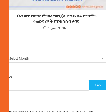
በሕገ-ወጥ የውጭ ምንዛሪ የወንጀል ተግባር ላይ የተሰማሩ
ተጠርጣሪዎች የባንክ ሂሳብ ታገደ
August 9, 2025
ክምችት
Select Month
ፈልግ
ፈልግ
ዜና